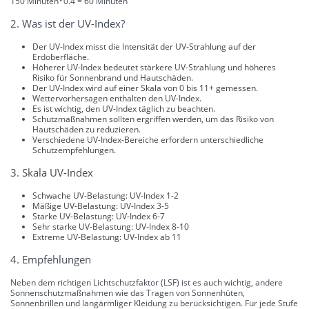
150 Minuten*0.4 = 60 Minuten
2. Was ist der UV-Index?
Der UV-Index misst die Intensität der UV-Strahlung auf der
Erdoberfläche.
Höherer UV-Index bedeutet stärkere UV-Strahlung und höheres
Risiko für Sonnenbrand und Hautschäden.
Der UV-Index wird auf einer Skala von 0 bis 11+ gemessen.
Wettervorhersagen enthalten den UV-Index.
Es ist wichtig, den UV-Index täglich zu beachten.
Schutzmaßnahmen sollten ergriffen werden, um das Risiko von
Hautschäden zu reduzieren.
Verschiedene UV-Index-Bereiche erfordern unterschiedliche
Schutzempfehlungen.
3. Skala UV-Index
Schwache UV-Belastung: UV-Index 1-2
Mäßige UV-Belastung: UV-Index 3-5
Starke UV-Belastung: UV-Index 6-7
Sehr starke UV-Belastung: UV-Index 8-10
Extreme UV-Belastung: UV-Index ab 11
4. Empfehlungen
Neben dem richtigen Lichtschutzfaktor (LSF) ist es auch wichtig, andere
Sonnenschutzmaßnahmen wie das Tragen von Sonnenhüten,
Sonnenbrillen und langärmliger Kleidung zu berücksichtigen. Für jede Stufe