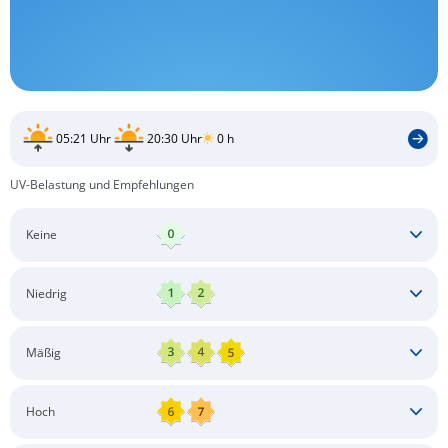
05:21 Uhr
20:30 Uhr
0 h
UV-Belastung und Empfehlungen
Keine
Keine besonderen Schutzmaßnahmen erforderlich
Niedrig
Keine besonderen Schutzmaßnahmen erforderlich
Mäßig
Schatten aufsuchen
Sonnenschutz auftragen
Langärmlige Bekleidung
Sonnenbrille
Hoch
Kopfbedeckung