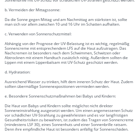
Sonnenbrille mit UV-Schutz vor schädlichen UV-Strahlen geschützt werden.
b. Vermeiden der Mittagssonne:
Da die Sonne gegen Mittag und am Nachmittag am stärksten ist, sollte
man sich vor allem zwischen 10 und 16 Uhr im Schatten aufhalten.
c. Verwenden von Sonnenschutzmittel:
Abhängig von der Prognose der UV-Belastung ist es wichtig, regelmäßig
Sonnencreme mit entsprechendem LFS auf die Haut aufzutragen. Das
Nachcremen ist besonders nach dem Schwimmen, Schwitzen oder
Abtrocknen mit einem Handtuch zusätzlich nötig. Außerdem sollten die
Lippen mit einem Lippenbalsam mit UV-Schutz geschützt werden.
d. Hydratation:
Ausreichend Wasser zu trinken, hilft dem inneren Schutz der Haut. Zudem
sollten übermäßige Sonnenexpositionen vermieden werden.
e. Besondere Sonnenschutzmaßnahmen bei Babys und Kindern:
Die Haut von Babys und Kindern sollte möglichst nicht direkter
Sonneneinstrahlung ausgesetzt werden. Um einen angemessenen Schutz
vor schädlicher UV-Strahlung zu gewährleisten und es vor langfristigen
Gesundheitsrisiken zu bewahren, ist zudem das Tragen von Sonnencreme
(mindestens LSF 30), eines Sonnenhuts und einer Sonnenbrille ratsam.
Denn ihre empfindliche Haut ist besonders anfällig für Sonnenschäden.