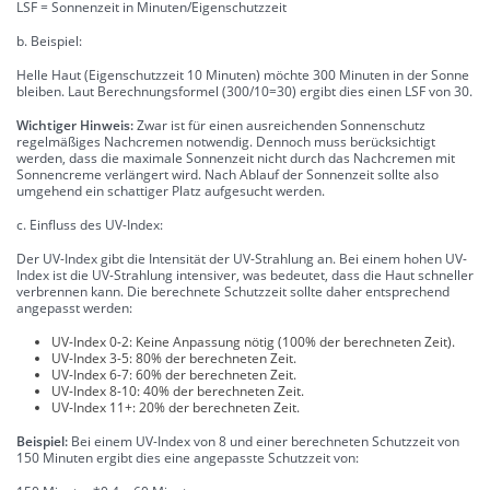
LSF = Sonnenzeit in Minuten/Eigenschutzzeit
b. Beispiel:
Helle Haut (Eigenschutzzeit 10 Minuten) möchte 300 Minuten in der Sonne
bleiben. Laut Berechnungsformel (300/10=30) ergibt dies einen LSF von 30.
Wichtiger Hinweis:
Zwar ist für einen ausreichenden Sonnenschutz
regelmäßiges Nachcremen notwendig. Dennoch muss berücksichtigt
werden, dass die maximale Sonnenzeit nicht durch das Nachcremen mit
Sonnencreme verlängert wird. Nach Ablauf der Sonnenzeit sollte also
umgehend ein schattiger Platz aufgesucht werden.
c. Einfluss des UV-Index:
Der UV-Index gibt die Intensität der UV-Strahlung an. Bei einem hohen UV-
Index ist die UV-Strahlung intensiver, was bedeutet, dass die Haut schneller
verbrennen kann. Die berechnete Schutzzeit sollte daher entsprechend
angepasst werden:
UV-Index 0-2: Keine Anpassung nötig (100% der berechneten Zeit).
UV-Index 3-5: 80% der berechneten Zeit.
UV-Index 6-7: 60% der berechneten Zeit.
UV-Index 8-10: 40% der berechneten Zeit.
UV-Index 11+: 20% der berechneten Zeit.
Beispiel:
Bei einem UV-Index von 8 und einer berechneten Schutzzeit von
150 Minuten ergibt dies eine angepasste Schutzzeit von: