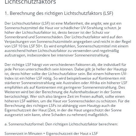
Lichtschutzfaktors
1. Berechnung des richtigen Lichtschutzfaktors (LSF)
Der Lichtschutzfaktor (LSF) ist eine Maßeinheit, die angibt, wie gut ein
Sonnenschutzmittel die Haut vor schädlicher UV-Strahlung schützt. Je
höher der Lichtschutzfaktor ist, desto besser ist der Schutz vor
Sonnenbrand und Sonnenschäden. Der Lichtschutzfaktor wird auf den
Verpackungen von Sonnenschutzmitteln angegeben und reicht in der Regel
von LSF 10 bis LSF 50+. Es wird empfohlen, Sonnenschutzmittel mit einem
ausreichend hohen Lichtschutzfaktor zu verwenden und regelmäßig
aufzutragen, insbesondere bei intensiver Sonneneinstrahlung.
Der richtige LSF hängt von verschiedenen Faktoren ab, die individuell für
jede Person unterschiedlich sein können. Dabei gilt: Je heller der Hauttyp
ist, desto höher sollte der Lichtschutzfaktor sein. Bei einem höherem UV-
Index ist ein höher LSF nötig. So wird beispielsweise auf Kontinenten mit
stärkerer Sonneneinstrahlung wie Australien oder Afrika ein höherer LSF
empfohlen als auf Kontinenten mit geringerer Sonneneinstrahlung. Des
Weiteren wird bei der Berechnung die Aufenthaltsdauer in der Sonne
berücksichtigt. Wer sich also längere Zeit im Freien aufhält, sollte einen
höheren LSF wählen, um die Haut vor Sonnenschäden zu schützen. Für die
Berechnung des richtigen LSFs ist abhängig vom Hauttyp auch die
Eigenschutzzeit der Haut (Zeit, in der die Haut ungeschützt der Sonne
ausgesetzt sein kann, ohne Schaden zu nehmen) maßgeblich.
a. Sonnenschutzformel: Den richtigen Lichtschutzfaktor berechnen:
Sonnenzeit in Minuten = Eigenschutzzeit der Haut x LSF