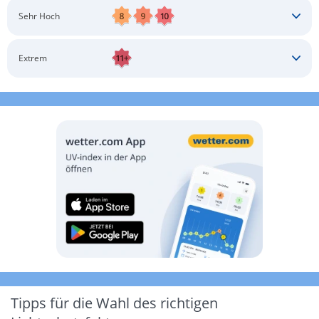
Schatten aufsuchen
Sonnenschutz auftragen
Langärmlige Bekleidung
Sonnenbrille
Sehr Hoch
Kopfbedeckung
Schatten aufsuchen
Sonnenschutz auftragen
Langärmlige Bekleidung
Sonnenbrille
Extrem
Kopfbedeckung
Schatten aufsuchen
Sonnenschutz auftragen
Langärmlige Bekleidung
Sonnenbrille
Kopfbedeckung
Möglichst drinnen aufhalten
Tipps für die Wahl des richtigen