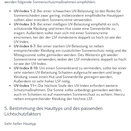
werden folgende Sonnenschutzmaßnahmen empfohlen:
UV-Index 1-2:
Bei einer schwachen UV-Belastung ist das Risiko für
Sonnenschäden zwar gering, insbesondere empfindliche Hauttypen
sollten aber trotzdem Sonnencreme verwenden.
UV-Index 3-5:
Bei einer mäßigen UV-Belastung empfiehlt es sich,
schützende Kleidung und einen Hut sowie eine Sonnenbrille zu
tragen. Außerdem sollte man sich mit einer Sonnencreme
eincremen, bei der der LSF mindestens doppelt so hoch ist wie der
UV-Index.
UV-Index 6-7:
Bei einer starken UV-Belastung ist neben
entsprechender Kleidung ein zusätzlicher Sonnenschutz nötig und die
Mittagssonne sollte gemieden werden. Des Weiteren gilt wieder:
Sonnencreme verwenden, wobei der LSF mindestens doppelt so hoch
ist wie der UV-Index.
UV-Index 8-10:
Um einen Sonnenbrand zu vermeiden, sollte bei einer
sehr starken UV-Belastung Schatten aufgesucht werden und lange
Kleidung sowie einen Hut und Sonnenbrille getragen werden.
Außerdem ist sehr hoher LSF nötig.
UV-Index 11+:
Die höchste Stufe des UV-Index erfordert weitere
Schutzmaßnahmen. Die Sonne sollte unbedingt gemieden werden,
auch im Schatten ist auf maximalen Sonnenschutz zu achten. Hierzu
neben entsprechender Kleidung der höchste LSF.
5. Bestimmung des Hauttyps und des passenden
Lichtschutzfaktors
Sehr heller Hauttyp