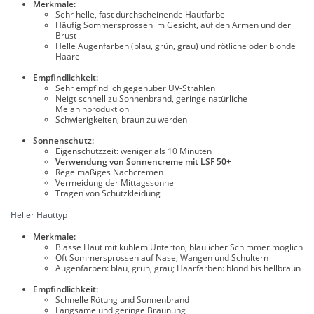
Merkmale:
Sehr helle, fast durchscheinende Hautfarbe
Häufig Sommersprossen im Gesicht, auf den Armen und der
Brust
Helle Augenfarben (blau, grün, grau) und rötliche oder blonde
Haare
Empfindlichkeit:
Sehr empfindlich gegenüber UV-Strahlen
Neigt schnell zu Sonnenbrand, geringe natürliche
Melaninproduktion
Schwierigkeiten, braun zu werden
Sonnenschutz:
Eigenschutzzeit: weniger als 10 Minuten
Verwendung von Sonnencreme mit LSF 50+
Regelmäßiges Nachcremen
Vermeidung der Mittagssonne
Tragen von Schutzkleidung
Heller Hauttyp
Merkmale:
Blasse Haut mit kühlem Unterton, bläulicher Schimmer möglich
Oft Sommersprossen auf Nase, Wangen und Schultern
Augenfarben: blau, grün, grau; Haarfarben: blond bis hellbraun
Empfindlichkeit:
Schnelle Rötung und Sonnenbrand
Langsame und geringe Bräunung