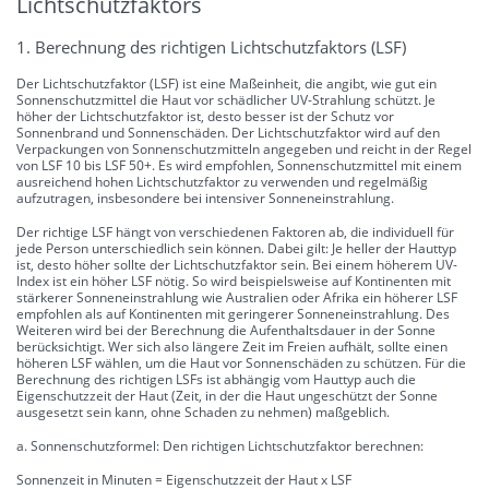
Lichtschutzfaktors
1. Berechnung des richtigen Lichtschutzfaktors (LSF)
Der Lichtschutzfaktor (LSF) ist eine Maßeinheit, die angibt, wie gut ein
Sonnenschutzmittel die Haut vor schädlicher UV-Strahlung schützt. Je
höher der Lichtschutzfaktor ist, desto besser ist der Schutz vor
Sonnenbrand und Sonnenschäden. Der Lichtschutzfaktor wird auf den
Verpackungen von Sonnenschutzmitteln angegeben und reicht in der Regel
von LSF 10 bis LSF 50+. Es wird empfohlen, Sonnenschutzmittel mit einem
ausreichend hohen Lichtschutzfaktor zu verwenden und regelmäßig
aufzutragen, insbesondere bei intensiver Sonneneinstrahlung.
Der richtige LSF hängt von verschiedenen Faktoren ab, die individuell für
jede Person unterschiedlich sein können. Dabei gilt: Je heller der Hauttyp
ist, desto höher sollte der Lichtschutzfaktor sein. Bei einem höherem UV-
Index ist ein höher LSF nötig. So wird beispielsweise auf Kontinenten mit
stärkerer Sonneneinstrahlung wie Australien oder Afrika ein höherer LSF
empfohlen als auf Kontinenten mit geringerer Sonneneinstrahlung. Des
Weiteren wird bei der Berechnung die Aufenthaltsdauer in der Sonne
berücksichtigt. Wer sich also längere Zeit im Freien aufhält, sollte einen
höheren LSF wählen, um die Haut vor Sonnenschäden zu schützen. Für die
Berechnung des richtigen LSFs ist abhängig vom Hauttyp auch die
Eigenschutzzeit der Haut (Zeit, in der die Haut ungeschützt der Sonne
ausgesetzt sein kann, ohne Schaden zu nehmen) maßgeblich.
a. Sonnenschutzformel: Den richtigen Lichtschutzfaktor berechnen:
Sonnenzeit in Minuten = Eigenschutzzeit der Haut x LSF