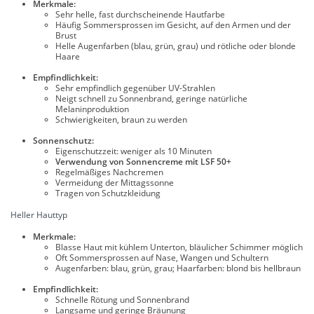
Merkmale:
Sehr helle, fast durchscheinende Hautfarbe
Häufig Sommersprossen im Gesicht, auf den Armen und der
Brust
Helle Augenfarben (blau, grün, grau) und rötliche oder blonde
Haare
Empfindlichkeit:
Sehr empfindlich gegenüber UV-Strahlen
Neigt schnell zu Sonnenbrand, geringe natürliche
Melaninproduktion
Schwierigkeiten, braun zu werden
Sonnenschutz:
Eigenschutzzeit: weniger als 10 Minuten
Verwendung von Sonnencreme mit LSF 50+
Regelmäßiges Nachcremen
Vermeidung der Mittagssonne
Tragen von Schutzkleidung
Heller Hauttyp
Merkmale:
Blasse Haut mit kühlem Unterton, bläulicher Schimmer möglich
Oft Sommersprossen auf Nase, Wangen und Schultern
Augenfarben: blau, grün, grau; Haarfarben: blond bis hellbraun
Empfindlichkeit:
Schnelle Rötung und Sonnenbrand
Langsame und geringe Bräunung