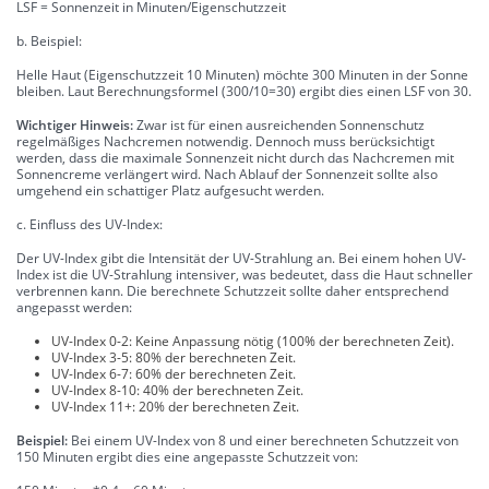
LSF = Sonnenzeit in Minuten/Eigenschutzzeit
b. Beispiel:
Helle Haut (Eigenschutzzeit 10 Minuten) möchte 300 Minuten in der Sonne
bleiben. Laut Berechnungsformel (300/10=30) ergibt dies einen LSF von 30.
Wichtiger Hinweis:
Zwar ist für einen ausreichenden Sonnenschutz
regelmäßiges Nachcremen notwendig. Dennoch muss berücksichtigt
werden, dass die maximale Sonnenzeit nicht durch das Nachcremen mit
Sonnencreme verlängert wird. Nach Ablauf der Sonnenzeit sollte also
umgehend ein schattiger Platz aufgesucht werden.
c. Einfluss des UV-Index:
Der UV-Index gibt die Intensität der UV-Strahlung an. Bei einem hohen UV-
Index ist die UV-Strahlung intensiver, was bedeutet, dass die Haut schneller
verbrennen kann. Die berechnete Schutzzeit sollte daher entsprechend
angepasst werden:
UV-Index 0-2: Keine Anpassung nötig (100% der berechneten Zeit).
UV-Index 3-5: 80% der berechneten Zeit.
UV-Index 6-7: 60% der berechneten Zeit.
UV-Index 8-10: 40% der berechneten Zeit.
UV-Index 11+: 20% der berechneten Zeit.
Beispiel:
Bei einem UV-Index von 8 und einer berechneten Schutzzeit von
150 Minuten ergibt dies eine angepasste Schutzzeit von: