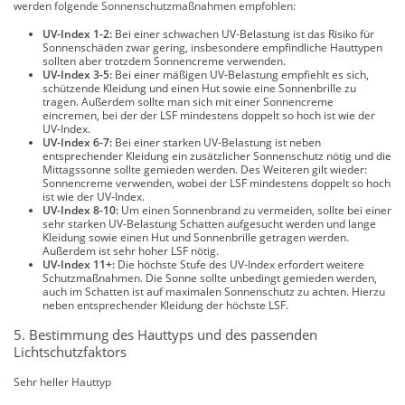
werden folgende Sonnenschutzmaßnahmen empfohlen:
UV-Index 1-2:
Bei einer schwachen UV-Belastung ist das Risiko für
Sonnenschäden zwar gering, insbesondere empfindliche Hauttypen
sollten aber trotzdem Sonnencreme verwenden.
UV-Index 3-5:
Bei einer mäßigen UV-Belastung empfiehlt es sich,
schützende Kleidung und einen Hut sowie eine Sonnenbrille zu
tragen. Außerdem sollte man sich mit einer Sonnencreme
eincremen, bei der der LSF mindestens doppelt so hoch ist wie der
UV-Index.
UV-Index 6-7:
Bei einer starken UV-Belastung ist neben
entsprechender Kleidung ein zusätzlicher Sonnenschutz nötig und die
Mittagssonne sollte gemieden werden. Des Weiteren gilt wieder:
Sonnencreme verwenden, wobei der LSF mindestens doppelt so hoch
ist wie der UV-Index.
UV-Index 8-10:
Um einen Sonnenbrand zu vermeiden, sollte bei einer
sehr starken UV-Belastung Schatten aufgesucht werden und lange
Kleidung sowie einen Hut und Sonnenbrille getragen werden.
Außerdem ist sehr hoher LSF nötig.
UV-Index 11+:
Die höchste Stufe des UV-Index erfordert weitere
Schutzmaßnahmen. Die Sonne sollte unbedingt gemieden werden,
auch im Schatten ist auf maximalen Sonnenschutz zu achten. Hierzu
neben entsprechender Kleidung der höchste LSF.
5. Bestimmung des Hauttyps und des passenden
Lichtschutzfaktors
Sehr heller Hauttyp