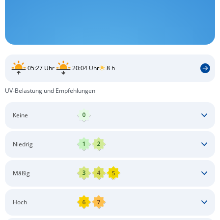
05:27 Uhr
20:04 Uhr
8 h
UV-Belastung und Empfehlungen
Keine
Keine besonderen Schutzmaßnahmen erforderlich
Niedrig
Keine besonderen Schutzmaßnahmen erforderlich
Mäßig
Schatten aufsuchen
Sonnenschutz auftragen
Langärmlige Bekleidung
Sonnenbrille
Hoch
Kopfbedeckung