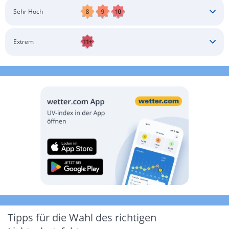
Schatten aufsuchen
Sonnenschutz auftragen
Langärmlige Bekleidung
Sonnenbrille
Sehr Hoch
Kopfbedeckung
Schatten aufsuchen
Sonnenschutz auftragen
Langärmlige Bekleidung
Sonnenbrille
Extrem
Kopfbedeckung
Schatten aufsuchen
Sonnenschutz auftragen
Langärmlige Bekleidung
Sonnenbrille
Kopfbedeckung
Möglichst drinnen aufhalten
Tipps für die Wahl des richtigen