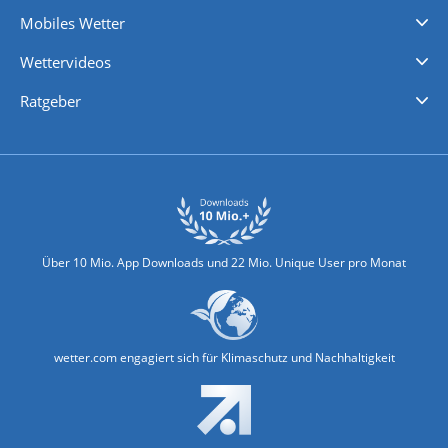
Regenradar
Windgeschwindigkeiten
Temperatur
Sonnenschein
Wassertemperatur
Mobiles Wetter
iPhone Wetter
iPad Wetter
Android Wetter
Wettervideos
Nachrichten
Deutschlandwetter
Schweizwetter
Österreichwetter
Regionalwetter
Wetter in Europa
Wetter Weltweit
Wetterlexikon
Promi-News
Ratgeber
Biowetter
Glätteindex
Reiseziel Finder
Erkältungswetter
Klima & Umwelt
Über 10 Mio. App Downloads und 22 Mio. Unique User pro Monat
wetter.com engagiert sich für Klimaschutz und Nachhaltigkeit