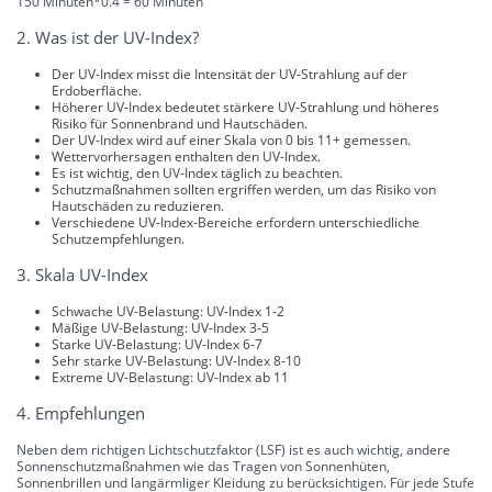
150 Minuten*0.4 = 60 Minuten
2. Was ist der UV-Index?
Der UV-Index misst die Intensität der UV-Strahlung auf der
Erdoberfläche.
Höherer UV-Index bedeutet stärkere UV-Strahlung und höheres
Risiko für Sonnenbrand und Hautschäden.
Der UV-Index wird auf einer Skala von 0 bis 11+ gemessen.
Wettervorhersagen enthalten den UV-Index.
Es ist wichtig, den UV-Index täglich zu beachten.
Schutzmaßnahmen sollten ergriffen werden, um das Risiko von
Hautschäden zu reduzieren.
Verschiedene UV-Index-Bereiche erfordern unterschiedliche
Schutzempfehlungen.
3. Skala UV-Index
Schwache UV-Belastung: UV-Index 1-2
Mäßige UV-Belastung: UV-Index 3-5
Starke UV-Belastung: UV-Index 6-7
Sehr starke UV-Belastung: UV-Index 8-10
Extreme UV-Belastung: UV-Index ab 11
4. Empfehlungen
Neben dem richtigen Lichtschutzfaktor (LSF) ist es auch wichtig, andere
Sonnenschutzmaßnahmen wie das Tragen von Sonnenhüten,
Sonnenbrillen und langärmliger Kleidung zu berücksichtigen. Für jede Stufe