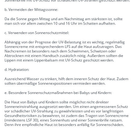
Sonnenbrille mit UV-Schutz vor schädlichen UV-Strahlen geschützt werden.
b. Vermeiden der Mittagssonne:
Da die Sonne gegen Mittag und am Nachmittag am stärksten ist, sollte
man sich vor allem zwischen 10 und 16 Uhr im Schatten aufhalten.
c. Verwenden von Sonnenschutzmittel:
Abhängig von der Prognose der UV-Belastung ist es wichtig, regelmäßig
Sonnencreme mit entsprechendem LFS auf die Haut aufzutragen. Das
Nachcremen ist besonders nach dem Schwimmen, Schwitzen oder
Abtrocknen mit einem Handtuch zusätzlich nötig. Außerdem sollten die
Lippen mit einem Lippenbalsam mit UV-Schutz geschützt werden.
d. Hydratation:
Ausreichend Wasser zu trinken, hilft dem inneren Schutz der Haut. Zudem
sollten übermäßige Sonnenexpositionen vermieden werden.
e. Besondere Sonnenschutzmaßnahmen bei Babys und Kindern:
Die Haut von Babys und Kindern sollte möglichst nicht direkter
Sonneneinstrahlung ausgesetzt werden. Um einen angemessenen Schutz
vor schädlicher UV-Strahlung zu gewährleisten und es vor langfristigen
Gesundheitsrisiken zu bewahren, ist zudem das Tragen von Sonnencreme
(mindestens LSF 30), eines Sonnenhuts und einer Sonnenbrille ratsam.
Denn ihre empfindliche Haut ist besonders anfällig für Sonnenschäden.