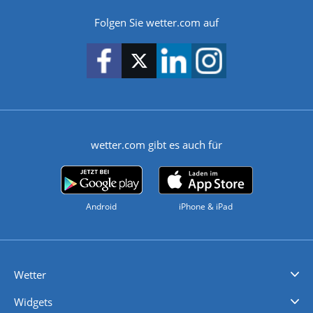
Folgen Sie wetter.com auf
wetter.com gibt es auch für
Android
iPhone & iPad
Wetter
Videovorhersagen
Kolumnen
Unwetterwarnungen
wetter.com Deutschland
wetter.com Schweiz
wetter.com Österreich
Werben
Homepage Widget
Wetter API
Wetter- und Geodaten - meteonomiqs.com
tiempo.es
meteos24.fr
ilmeteo24.it
pogoda24.pl
weather24.co.uk
Widgets