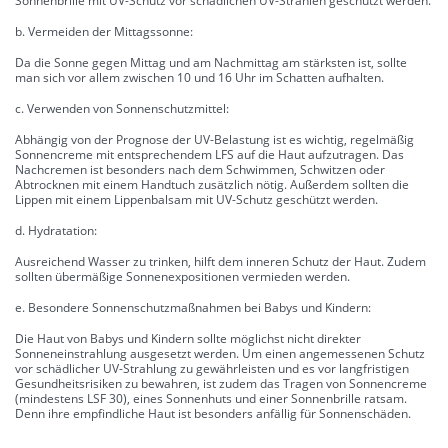
Sonnenbrille mit UV-Schutz vor schädlichen UV-Strahlen geschützt werden.
b. Vermeiden der Mittagssonne:
Da die Sonne gegen Mittag und am Nachmittag am stärksten ist, sollte
man sich vor allem zwischen 10 und 16 Uhr im Schatten aufhalten.
c. Verwenden von Sonnenschutzmittel:
Abhängig von der Prognose der UV-Belastung ist es wichtig, regelmäßig
Sonnencreme mit entsprechendem LFS auf die Haut aufzutragen. Das
Nachcremen ist besonders nach dem Schwimmen, Schwitzen oder
Abtrocknen mit einem Handtuch zusätzlich nötig. Außerdem sollten die
Lippen mit einem Lippenbalsam mit UV-Schutz geschützt werden.
d. Hydratation:
Ausreichend Wasser zu trinken, hilft dem inneren Schutz der Haut. Zudem
sollten übermäßige Sonnenexpositionen vermieden werden.
e. Besondere Sonnenschutzmaßnahmen bei Babys und Kindern:
Die Haut von Babys und Kindern sollte möglichst nicht direkter
Sonneneinstrahlung ausgesetzt werden. Um einen angemessenen Schutz
vor schädlicher UV-Strahlung zu gewährleisten und es vor langfristigen
Gesundheitsrisiken zu bewahren, ist zudem das Tragen von Sonnencreme
(mindestens LSF 30), eines Sonnenhuts und einer Sonnenbrille ratsam.
Denn ihre empfindliche Haut ist besonders anfällig für Sonnenschäden.