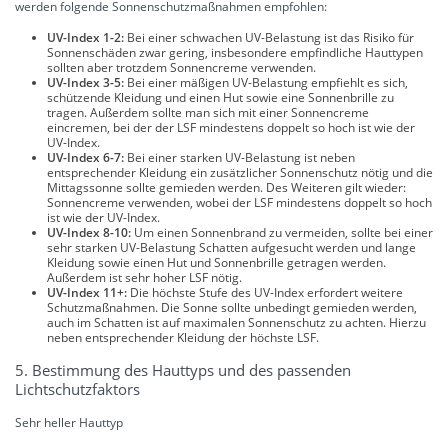
werden folgende Sonnenschutzmaßnahmen empfohlen:
UV-Index 1-2:
Bei einer schwachen UV-Belastung ist das Risiko für
Sonnenschäden zwar gering, insbesondere empfindliche Hauttypen
sollten aber trotzdem Sonnencreme verwenden.
UV-Index 3-5:
Bei einer mäßigen UV-Belastung empfiehlt es sich,
schützende Kleidung und einen Hut sowie eine Sonnenbrille zu
tragen. Außerdem sollte man sich mit einer Sonnencreme
eincremen, bei der der LSF mindestens doppelt so hoch ist wie der
UV-Index.
UV-Index 6-7:
Bei einer starken UV-Belastung ist neben
entsprechender Kleidung ein zusätzlicher Sonnenschutz nötig und die
Mittagssonne sollte gemieden werden. Des Weiteren gilt wieder:
Sonnencreme verwenden, wobei der LSF mindestens doppelt so hoch
ist wie der UV-Index.
UV-Index 8-10:
Um einen Sonnenbrand zu vermeiden, sollte bei einer
sehr starken UV-Belastung Schatten aufgesucht werden und lange
Kleidung sowie einen Hut und Sonnenbrille getragen werden.
Außerdem ist sehr hoher LSF nötig.
UV-Index 11+:
Die höchste Stufe des UV-Index erfordert weitere
Schutzmaßnahmen. Die Sonne sollte unbedingt gemieden werden,
auch im Schatten ist auf maximalen Sonnenschutz zu achten. Hierzu
neben entsprechender Kleidung der höchste LSF.
5. Bestimmung des Hauttyps und des passenden
Lichtschutzfaktors
Sehr heller Hauttyp