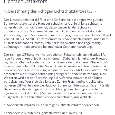
Lichtschutzfaktors
1. Berechnung des richtigen Lichtschutzfaktors (LSF)
Der Lichtschutzfaktor (LSF) ist eine Maßeinheit, die angibt, wie gut ein
Sonnenschutzmittel die Haut vor schädlicher UV-Strahlung schützt. Je
höher der Lichtschutzfaktor ist, desto besser ist der Schutz vor
Sonnenbrand und Sonnenschäden. Der Lichtschutzfaktor wird auf den
Verpackungen von Sonnenschutzmitteln angegeben und reicht in der Regel
von LSF 10 bis LSF 50+. Es wird empfohlen, Sonnenschutzmittel mit einem
ausreichend hohen Lichtschutzfaktor zu verwenden und regelmäßig
aufzutragen, insbesondere bei intensiver Sonneneinstrahlung.
Der richtige LSF hängt von verschiedenen Faktoren ab, die individuell für
jede Person unterschiedlich sein können. Dabei gilt: Je heller der Hauttyp
ist, desto höher sollte der Lichtschutzfaktor sein. Bei einem höherem UV-
Index ist ein höher LSF nötig. So wird beispielsweise auf Kontinenten mit
stärkerer Sonneneinstrahlung wie Australien oder Afrika ein höherer LSF
empfohlen als auf Kontinenten mit geringerer Sonneneinstrahlung. Des
Weiteren wird bei der Berechnung die Aufenthaltsdauer in der Sonne
berücksichtigt. Wer sich also längere Zeit im Freien aufhält, sollte einen
höheren LSF wählen, um die Haut vor Sonnenschäden zu schützen. Für die
Berechnung des richtigen LSFs ist abhängig vom Hauttyp auch die
Eigenschutzzeit der Haut (Zeit, in der die Haut ungeschützt der Sonne
ausgesetzt sein kann, ohne Schaden zu nehmen) maßgeblich.
a. Sonnenschutzformel: Den richtigen Lichtschutzfaktor berechnen:
Sonnenzeit in Minuten = Eigenschutzzeit der Haut x LSF