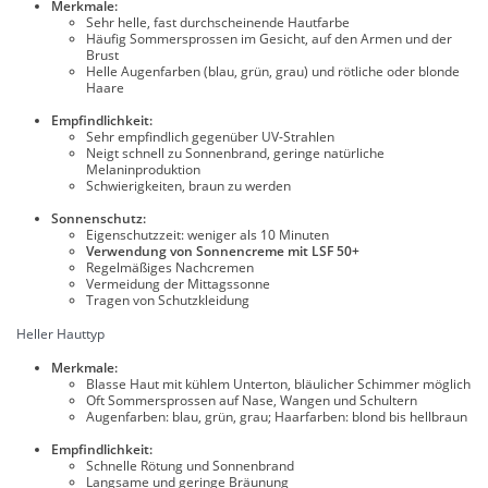
Merkmale:
Sehr helle, fast durchscheinende Hautfarbe
Häufig Sommersprossen im Gesicht, auf den Armen und der
Brust
Helle Augenfarben (blau, grün, grau) und rötliche oder blonde
Haare
Empfindlichkeit:
Sehr empfindlich gegenüber UV-Strahlen
Neigt schnell zu Sonnenbrand, geringe natürliche
Melaninproduktion
Schwierigkeiten, braun zu werden
Sonnenschutz:
Eigenschutzzeit: weniger als 10 Minuten
Verwendung von Sonnencreme mit LSF 50+
Regelmäßiges Nachcremen
Vermeidung der Mittagssonne
Tragen von Schutzkleidung
Heller Hauttyp
Merkmale:
Blasse Haut mit kühlem Unterton, bläulicher Schimmer möglich
Oft Sommersprossen auf Nase, Wangen und Schultern
Augenfarben: blau, grün, grau; Haarfarben: blond bis hellbraun
Empfindlichkeit:
Schnelle Rötung und Sonnenbrand
Langsame und geringe Bräunung