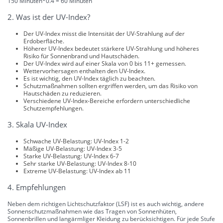
150 Minuten*0.4 = 60 Minuten
2. Was ist der UV-Index?
Der UV-Index misst die Intensität der UV-Strahlung auf der
Erdoberfläche.
Höherer UV-Index bedeutet stärkere UV-Strahlung und höheres
Risiko für Sonnenbrand und Hautschäden.
Der UV-Index wird auf einer Skala von 0 bis 11+ gemessen.
Wettervorhersagen enthalten den UV-Index.
Es ist wichtig, den UV-Index täglich zu beachten.
Schutzmaßnahmen sollten ergriffen werden, um das Risiko von
Hautschäden zu reduzieren.
Verschiedene UV-Index-Bereiche erfordern unterschiedliche
Schutzempfehlungen.
3. Skala UV-Index
Schwache UV-Belastung: UV-Index 1-2
Mäßige UV-Belastung: UV-Index 3-5
Starke UV-Belastung: UV-Index 6-7
Sehr starke UV-Belastung: UV-Index 8-10
Extreme UV-Belastung: UV-Index ab 11
4. Empfehlungen
Neben dem richtigen Lichtschutzfaktor (LSF) ist es auch wichtig, andere
Sonnenschutzmaßnahmen wie das Tragen von Sonnenhüten,
Sonnenbrillen und langärmliger Kleidung zu berücksichtigen. Für jede Stufe