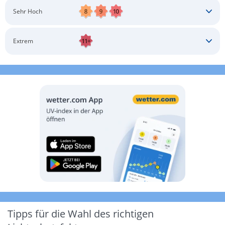
Schatten aufsuchen
Sonnenschutz auftragen
Langärmlige Bekleidung
Sonnenbrille
Sehr Hoch
Kopfbedeckung
Schatten aufsuchen
Sonnenschutz auftragen
Langärmlige Bekleidung
Sonnenbrille
Extrem
Kopfbedeckung
Schatten aufsuchen
Sonnenschutz auftragen
Langärmlige Bekleidung
Sonnenbrille
Kopfbedeckung
Möglichst drinnen aufhalten
Tipps für die Wahl des richtigen