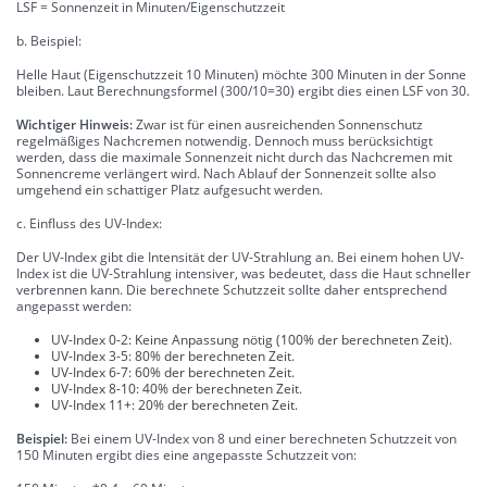
LSF = Sonnenzeit in Minuten/Eigenschutzzeit
b. Beispiel:
Helle Haut (Eigenschutzzeit 10 Minuten) möchte 300 Minuten in der Sonne
bleiben. Laut Berechnungsformel (300/10=30) ergibt dies einen LSF von 30.
Wichtiger Hinweis:
Zwar ist für einen ausreichenden Sonnenschutz
regelmäßiges Nachcremen notwendig. Dennoch muss berücksichtigt
werden, dass die maximale Sonnenzeit nicht durch das Nachcremen mit
Sonnencreme verlängert wird. Nach Ablauf der Sonnenzeit sollte also
umgehend ein schattiger Platz aufgesucht werden.
c. Einfluss des UV-Index:
Der UV-Index gibt die Intensität der UV-Strahlung an. Bei einem hohen UV-
Index ist die UV-Strahlung intensiver, was bedeutet, dass die Haut schneller
verbrennen kann. Die berechnete Schutzzeit sollte daher entsprechend
angepasst werden:
UV-Index 0-2: Keine Anpassung nötig (100% der berechneten Zeit).
UV-Index 3-5: 80% der berechneten Zeit.
UV-Index 6-7: 60% der berechneten Zeit.
UV-Index 8-10: 40% der berechneten Zeit.
UV-Index 11+: 20% der berechneten Zeit.
Beispiel:
Bei einem UV-Index von 8 und einer berechneten Schutzzeit von
150 Minuten ergibt dies eine angepasste Schutzzeit von: