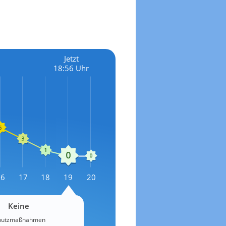
Jetzt
18:56 Uhr
16
17
18
19
20
Keine
chutzmaßnahmen