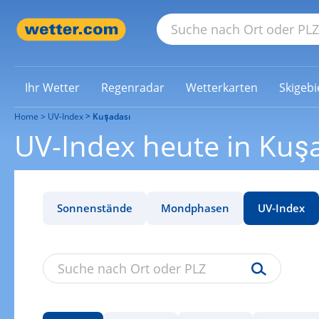
Ihr Wetter
Regenradar
Wetterkarten
Skigebi
Home
UV-Index
Kuşadası
UV-Index heute in Kuş
Sonnenstände
Mondphasen
UV-Index