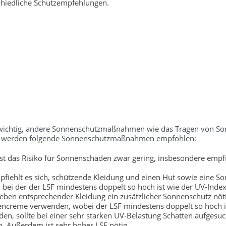
chiedliche Schutzempfehlungen.
ch wichtig, andere Sonnenschutzmaßnahmen wie das Tragen von S
tufe werden folgende Sonnenschutzmaßnahmen empfohlen:
t das Risiko für Sonnenschäden zwar gering, insbesondere empfi
fiehlt es sich, schützende Kleidung und einen Hut sowie eine So
bei der der LSF mindestens doppelt so hoch ist wie der UV-Index
neben entsprechender Kleidung ein zusätzlicher Sonnenschutz nöti
encreme verwenden, wobei der LSF mindestens doppelt so hoch is
, sollte bei einer sehr starken UV-Belastung Schatten aufgesu
. Außerdem ist sehr hoher LSF nötig.