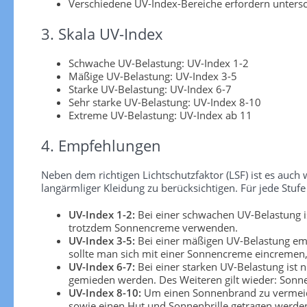
Verschiedene UV-Index-Bereiche erfordern unters
3. Skala UV-Index
Schwache UV-Belastung: UV-Index 1-2
Mäßige UV-Belastung: UV-Index 3-5
Starke UV-Belastung: UV-Index 6-7
Sehr starke UV-Belastung: UV-Index 8-10
Extreme UV-Belastung: UV-Index ab 11
4. Empfehlungen
Neben dem richtigen Lichtschutzfaktor (LSF) ist es au
langärmliger Kleidung zu berücksichtigen. Für jede S
UV-Index 1-2:
Bei einer schwachen UV-Belastung is
trotzdem Sonnencreme verwenden.
UV-Index 3-5:
Bei einer mäßigen UV-Belastung emp
sollte man sich mit einer Sonnencreme eincremen, 
UV-Index 6-7:
Bei einer starken UV-Belastung ist 
gemieden werden. Des Weiteren gilt wieder: Sonn
UV-Index 8-10:
Um einen Sonnenbrand zu vermeiden
sowie einen Hut und Sonnenbrille getragen werden