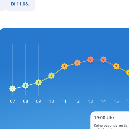
Di 11.08.
L
07
08
09
10
11
12
13
14
15
L
19:00 Uhr
Keine besonderen S