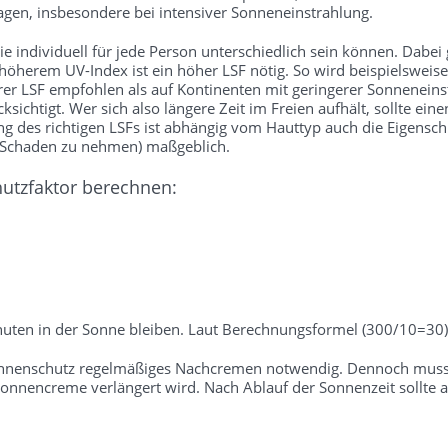
gen, insbesondere bei intensiver Sonneneinstrahlung.
 individuell für jede Person unterschiedlich sein können. Dabei gil
 höherem UV-Index ist ein höher LSF nötig. So wird beispielsweise
rer LSF empfohlen als auf Kontinenten mit geringerer Sonneneins
sichtigt. Wer sich also längere Zeit im Freien aufhält, sollte ei
des richtigen LSFs ist abhängig vom Hauttyp auch die Eigenschutz
e Schaden zu nehmen) maßgeblich.
hutzfaktor berechnen:
uten in der Sonne bleiben. Laut Berechnungsformel (300/10=30) 
onnenschutz regelmäßiges Nachcremen notwendig. Dennoch muss b
nnencreme verlängert wird. Nach Ablauf der Sonnenzeit sollte a