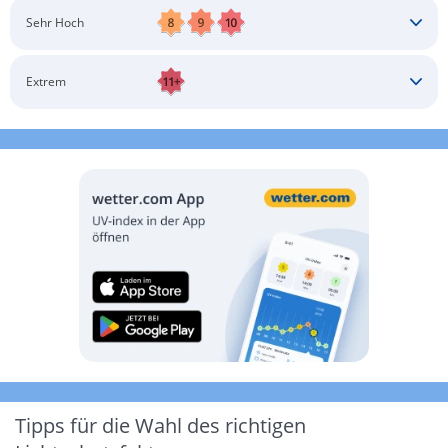
Schatten aufsuchen
Sonnenschutz auftragen
Langärmlige Bekleidung
Sonnenbrille
Sehr Hoch
Kopfbedeckung
Schatten aufsuchen
Sonnenschutz auftragen
Langärmlige Bekleidung
Sonnenbrille
Extrem
Kopfbedeckung
Schatten aufsuchen
Sonnenschutz auftragen
Langärmlige Bekleidung
Sonnenbrille
Kopfbedeckung
Möglichst drinnen aufhalten
Tipps für die Wahl des richtigen