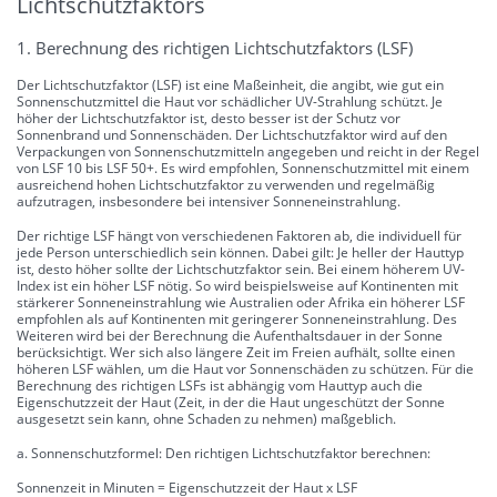
Lichtschutzfaktors
1. Berechnung des richtigen Lichtschutzfaktors (LSF)
Der Lichtschutzfaktor (LSF) ist eine Maßeinheit, die angibt, wie gut ein
Sonnenschutzmittel die Haut vor schädlicher UV-Strahlung schützt. Je
höher der Lichtschutzfaktor ist, desto besser ist der Schutz vor
Sonnenbrand und Sonnenschäden. Der Lichtschutzfaktor wird auf den
Verpackungen von Sonnenschutzmitteln angegeben und reicht in der Regel
von LSF 10 bis LSF 50+. Es wird empfohlen, Sonnenschutzmittel mit einem
ausreichend hohen Lichtschutzfaktor zu verwenden und regelmäßig
aufzutragen, insbesondere bei intensiver Sonneneinstrahlung.
Der richtige LSF hängt von verschiedenen Faktoren ab, die individuell für
jede Person unterschiedlich sein können. Dabei gilt: Je heller der Hauttyp
ist, desto höher sollte der Lichtschutzfaktor sein. Bei einem höherem UV-
Index ist ein höher LSF nötig. So wird beispielsweise auf Kontinenten mit
stärkerer Sonneneinstrahlung wie Australien oder Afrika ein höherer LSF
empfohlen als auf Kontinenten mit geringerer Sonneneinstrahlung. Des
Weiteren wird bei der Berechnung die Aufenthaltsdauer in der Sonne
berücksichtigt. Wer sich also längere Zeit im Freien aufhält, sollte einen
höheren LSF wählen, um die Haut vor Sonnenschäden zu schützen. Für die
Berechnung des richtigen LSFs ist abhängig vom Hauttyp auch die
Eigenschutzzeit der Haut (Zeit, in der die Haut ungeschützt der Sonne
ausgesetzt sein kann, ohne Schaden zu nehmen) maßgeblich.
a. Sonnenschutzformel: Den richtigen Lichtschutzfaktor berechnen:
Sonnenzeit in Minuten = Eigenschutzzeit der Haut x LSF