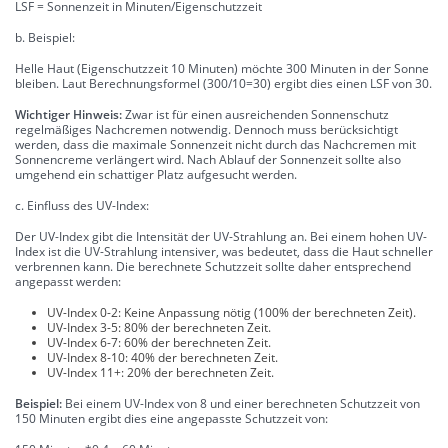
LSF = Sonnenzeit in Minuten/Eigenschutzzeit
b. Beispiel:
Helle Haut (Eigenschutzzeit 10 Minuten) möchte 300 Minuten in der Sonne
bleiben. Laut Berechnungsformel (300/10=30) ergibt dies einen LSF von 30.
Wichtiger Hinweis:
Zwar ist für einen ausreichenden Sonnenschutz
regelmäßiges Nachcremen notwendig. Dennoch muss berücksichtigt
werden, dass die maximale Sonnenzeit nicht durch das Nachcremen mit
Sonnencreme verlängert wird. Nach Ablauf der Sonnenzeit sollte also
umgehend ein schattiger Platz aufgesucht werden.
c. Einfluss des UV-Index:
Der UV-Index gibt die Intensität der UV-Strahlung an. Bei einem hohen UV-
Index ist die UV-Strahlung intensiver, was bedeutet, dass die Haut schneller
verbrennen kann. Die berechnete Schutzzeit sollte daher entsprechend
angepasst werden:
UV-Index 0-2: Keine Anpassung nötig (100% der berechneten Zeit).
UV-Index 3-5: 80% der berechneten Zeit.
UV-Index 6-7: 60% der berechneten Zeit.
UV-Index 8-10: 40% der berechneten Zeit.
UV-Index 11+: 20% der berechneten Zeit.
Beispiel:
Bei einem UV-Index von 8 und einer berechneten Schutzzeit von
150 Minuten ergibt dies eine angepasste Schutzzeit von: