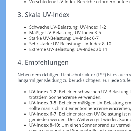
Verschiedene UV-Index-Bereiche erfordern unters
3. Skala UV-Index
Schwache UV-Belastung: UV-Index 1-2
Mäßige UV-Belastung: UV-Index 3-5
Starke UV-Belastung: UV-Index 6-7
Sehr starke UV-Belastung: UV-Index 8-10
Extreme UV-Belastung: UV-Index ab 11
4. Empfehlungen
Neben dem richtigen Lichtschutzfaktor (LSF) ist es au
langärmliger Kleidung zu berücksichtigen. Für jede S
UV-Index 1-2:
Bei einer schwachen UV-Belastung is
trotzdem Sonnencreme verwenden.
UV-Index 3-5:
Bei einer mäßigen UV-Belastung emp
sollte man sich mit einer Sonnencreme eincremen, 
UV-Index 6-7:
Bei einer starken UV-Belastung ist 
gemieden werden. Des Weiteren gilt wieder: Sonn
UV-Index 8-10:
Um einen Sonnenbrand zu vermeiden
sowie einen Hut und Sonnenbrille getragen werden