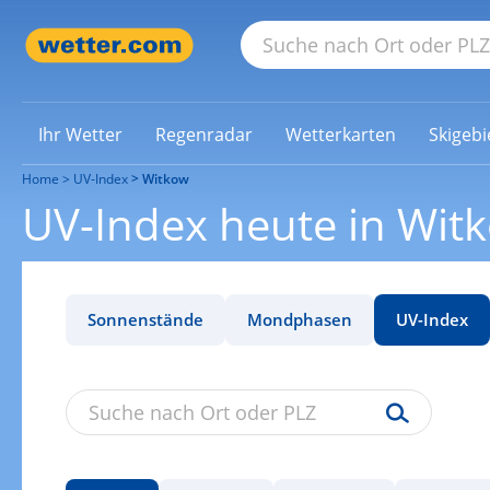
Ihr Wetter
Regenradar
Wetterkarten
Skigebi
Home
UV-Index
Witkow
UV-Index heute in Wit
Sonnenstände
Mondphasen
UV-Index