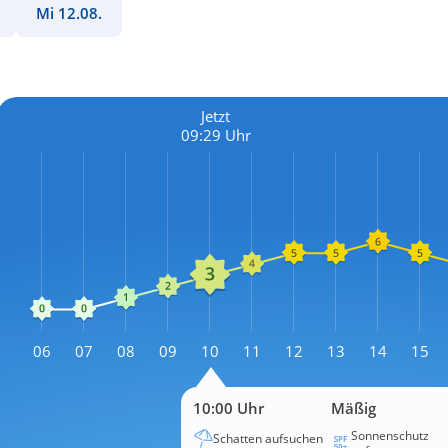
Mi 12.08.
Jetzt
09:29 Uhr
L
06
07
08
09
10
11
12
13
14
15
L
10:00 Uhr
Mäßig
Sonnenschutz
Schatten aufsuchen