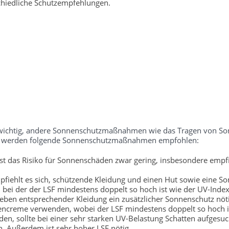
chiedliche Schutzempfehlungen.
ch wichtig, andere Sonnenschutzmaßnahmen wie das Tragen von S
tufe werden folgende Sonnenschutzmaßnahmen empfohlen:
t das Risiko für Sonnenschäden zwar gering, insbesondere empfi
fiehlt es sich, schützende Kleidung und einen Hut sowie eine So
bei der der LSF mindestens doppelt so hoch ist wie der UV-Index
neben entsprechender Kleidung ein zusätzlicher Sonnenschutz nöti
encreme verwenden, wobei der LSF mindestens doppelt so hoch is
, sollte bei einer sehr starken UV-Belastung Schatten aufgesu
. Außerdem ist sehr hoher LSF nötig.