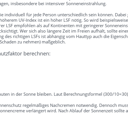
gen, insbesondere bei intensiver Sonneneinstrahlung.
 individuell für jede Person unterschiedlich sein können. Dabei gil
 höherem UV-Index ist ein höher LSF nötig. So wird beispielsweise
rer LSF empfohlen als auf Kontinenten mit geringerer Sonneneins
sichtigt. Wer sich also längere Zeit im Freien aufhält, sollte ei
des richtigen LSFs ist abhängig vom Hauttyp auch die Eigenschutz
e Schaden zu nehmen) maßgeblich.
hutzfaktor berechnen:
uten in der Sonne bleiben. Laut Berechnungsformel (300/10=30) 
onnenschutz regelmäßiges Nachcremen notwendig. Dennoch muss b
nnencreme verlängert wird. Nach Ablauf der Sonnenzeit sollte a