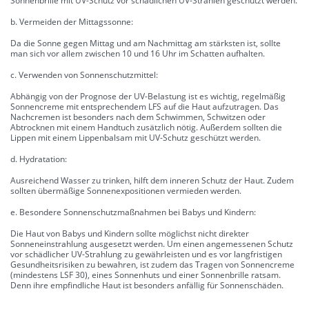
Sonnenbrille mit UV-Schutz vor schädlichen UV-Strahlen geschützt werden.
b. Vermeiden der Mittagssonne:
Da die Sonne gegen Mittag und am Nachmittag am stärksten ist, sollte
man sich vor allem zwischen 10 und 16 Uhr im Schatten aufhalten.
c. Verwenden von Sonnenschutzmittel:
Abhängig von der Prognose der UV-Belastung ist es wichtig, regelmäßig
Sonnencreme mit entsprechendem LFS auf die Haut aufzutragen. Das
Nachcremen ist besonders nach dem Schwimmen, Schwitzen oder
Abtrocknen mit einem Handtuch zusätzlich nötig. Außerdem sollten die
Lippen mit einem Lippenbalsam mit UV-Schutz geschützt werden.
d. Hydratation:
Ausreichend Wasser zu trinken, hilft dem inneren Schutz der Haut. Zudem
sollten übermäßige Sonnenexpositionen vermieden werden.
e. Besondere Sonnenschutzmaßnahmen bei Babys und Kindern:
Die Haut von Babys und Kindern sollte möglichst nicht direkter
Sonneneinstrahlung ausgesetzt werden. Um einen angemessenen Schutz
vor schädlicher UV-Strahlung zu gewährleisten und es vor langfristigen
Gesundheitsrisiken zu bewahren, ist zudem das Tragen von Sonnencreme
(mindestens LSF 30), eines Sonnenhuts und einer Sonnenbrille ratsam.
Denn ihre empfindliche Haut ist besonders anfällig für Sonnenschäden.