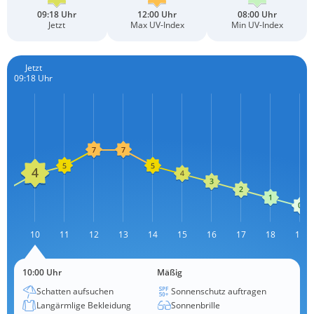
09:18 Uhr
12:00 Uhr
08:00 Uhr
Jetzt
Max UV-Index
Min UV-Index
Jetzt
09:18 Uhr
09
10
11
12
13
L
14
15
16
17
18
19
10:00 Uhr
Mäßig
Schatten aufsuchen
Sonnenschutz auftragen
Langärmlige Bekleidung
Sonnenbrille