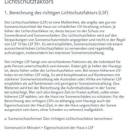
Lichtschutzfaktors
1. Berechnung des richtigen Lichtschutzfaktors (LSF)
Der Lichtschutzfaktor (LSF) ist eine Maßeinheit, die angibt, wie gut ein
Sonnenschutzmittel die Haut vor schädlicher UV-Strahlung schützt. Je
höher der Lichtschutzfaktor ist, desto besser ist der Schutz vor
Sonnenbrand und Sonnenschäden. Der Lichtschutzfaktor wird auf den
Verpackungen von Sonnenschutzmitteln angegeben und reicht in der Regel
von LSF 10 bis LSF 50+. Es wird empfohlen, Sonnenschutzmittel mit einem
ausreichend hohen Lichtschutzfaktor zu verwenden und regelmäßig
aufzutragen, insbesondere bei intensiver Sonneneinstrahlung.
Der richtige LSF hängt von verschiedenen Faktoren ab, die individuell für
jede Person unterschiedlich sein können. Dabei gilt: Je heller der Hauttyp
ist, desto höher sollte der Lichtschutzfaktor sein. Bei einem höherem UV-
Index ist ein höher LSF nötig. So wird beispielsweise auf Kontinenten mit
stärkerer Sonneneinstrahlung wie Australien oder Afrika ein höherer LSF
empfohlen als auf Kontinenten mit geringerer Sonneneinstrahlung. Des
Weiteren wird bei der Berechnung die Aufenthaltsdauer in der Sonne
berücksichtigt. Wer sich also längere Zeit im Freien aufhält, sollte einen
höheren LSF wählen, um die Haut vor Sonnenschäden zu schützen. Für die
Berechnung des richtigen LSFs ist abhängig vom Hauttyp auch die
Eigenschutzzeit der Haut (Zeit, in der die Haut ungeschützt der Sonne
ausgesetzt sein kann, ohne Schaden zu nehmen) maßgeblich.
a. Sonnenschutzformel: Den richtigen Lichtschutzfaktor berechnen:
Sonnenzeit in Minuten = Eigenschutzzeit der Haut x LSF