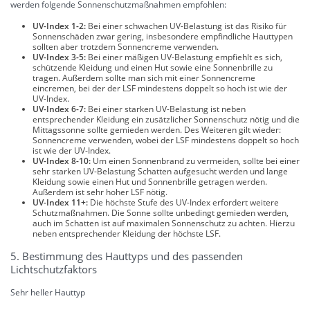
werden folgende Sonnenschutzmaßnahmen empfohlen:
UV-Index 1-2:
Bei einer schwachen UV-Belastung ist das Risiko für
Sonnenschäden zwar gering, insbesondere empfindliche Hauttypen
sollten aber trotzdem Sonnencreme verwenden.
UV-Index 3-5:
Bei einer mäßigen UV-Belastung empfiehlt es sich,
schützende Kleidung und einen Hut sowie eine Sonnenbrille zu
tragen. Außerdem sollte man sich mit einer Sonnencreme
eincremen, bei der der LSF mindestens doppelt so hoch ist wie der
UV-Index.
UV-Index 6-7:
Bei einer starken UV-Belastung ist neben
entsprechender Kleidung ein zusätzlicher Sonnenschutz nötig und die
Mittagssonne sollte gemieden werden. Des Weiteren gilt wieder:
Sonnencreme verwenden, wobei der LSF mindestens doppelt so hoch
ist wie der UV-Index.
UV-Index 8-10:
Um einen Sonnenbrand zu vermeiden, sollte bei einer
sehr starken UV-Belastung Schatten aufgesucht werden und lange
Kleidung sowie einen Hut und Sonnenbrille getragen werden.
Außerdem ist sehr hoher LSF nötig.
UV-Index 11+:
Die höchste Stufe des UV-Index erfordert weitere
Schutzmaßnahmen. Die Sonne sollte unbedingt gemieden werden,
auch im Schatten ist auf maximalen Sonnenschutz zu achten. Hierzu
neben entsprechender Kleidung der höchste LSF.
5. Bestimmung des Hauttyps und des passenden
Lichtschutzfaktors
Sehr heller Hauttyp