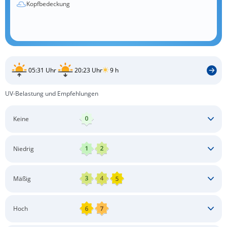
Kopfbedeckung
05:31 Uhr
20:23 Uhr
9 h
UV-Belastung und Empfehlungen
Keine
Keine besonderen Schutzmaßnahmen erforderlich
Niedrig
Keine besonderen Schutzmaßnahmen erforderlich
Mäßig
Schatten aufsuchen
Sonnenschutz auftragen
Langärmlige Bekleidung
Sonnenbrille
Hoch
Kopfbedeckung