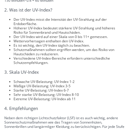
150 Minuten*0.4 = 60 Minuten
2. Was ist der UV-Index?
Der UV-Index misst die Intensität der UV-Strahlung auf der
Erdoberfläche.
Höherer UV-Index bedeutet stärkere UV-Strahlung und höheres
Risiko für Sonnenbrand und Hautschäden.
Der UV-Index wird auf einer Skala von 0 bis 11+ gemessen.
Wettervorhersagen enthalten den UV-Index.
Es ist wichtig, den UV-Index täglich zu beachten.
Schutzmaßnahmen sollten ergriffen werden, um das Risiko von
Hautschäden zu reduzieren.
Verschiedene UV-Index-Bereiche erfordern unterschiedliche
Schutzempfehlungen.
3. Skala UV-Index
Schwache UV-Belastung: UV-Index 1-2
Mäßige UV-Belastung: UV-Index 3-5
Starke UV-Belastung: UV-Index 6-7
Sehr starke UV-Belastung: UV-Index 8-10
Extreme UV-Belastung: UV-Index ab 11
4. Empfehlungen
Neben dem richtigen Lichtschutzfaktor (LSF) ist es auch wichtig, andere
Sonnenschutzmaßnahmen wie das Tragen von Sonnenhüten,
Sonnenbrillen und langärmliger Kleidung zu berücksichtigen. Für jede Stufe