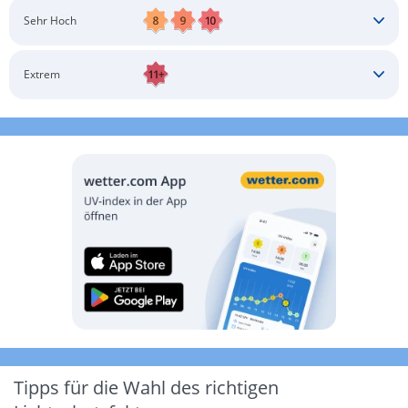
Schatten aufsuchen
Sonnenschutz auftragen
Langärmlige Bekleidung
Sonnenbrille
Sehr Hoch
Kopfbedeckung
Schatten aufsuchen
Sonnenschutz auftragen
Langärmlige Bekleidung
Sonnenbrille
Extrem
Kopfbedeckung
Schatten aufsuchen
Sonnenschutz auftragen
Langärmlige Bekleidung
Sonnenbrille
Kopfbedeckung
Möglichst drinnen aufhalten
Tipps für die Wahl des richtigen