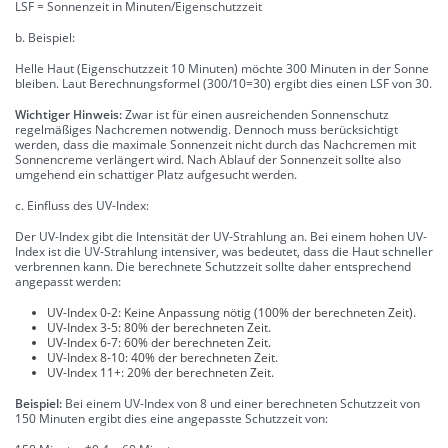
LSF = Sonnenzeit in Minuten/Eigenschutzzeit
b. Beispiel:
Helle Haut (Eigenschutzzeit 10 Minuten) möchte 300 Minuten in der Sonne
bleiben. Laut Berechnungsformel (300/10=30) ergibt dies einen LSF von 30.
Wichtiger Hinweis:
Zwar ist für einen ausreichenden Sonnenschutz
regelmäßiges Nachcremen notwendig. Dennoch muss berücksichtigt
werden, dass die maximale Sonnenzeit nicht durch das Nachcremen mit
Sonnencreme verlängert wird. Nach Ablauf der Sonnenzeit sollte also
umgehend ein schattiger Platz aufgesucht werden.
c. Einfluss des UV-Index:
Der UV-Index gibt die Intensität der UV-Strahlung an. Bei einem hohen UV-
Index ist die UV-Strahlung intensiver, was bedeutet, dass die Haut schneller
verbrennen kann. Die berechnete Schutzzeit sollte daher entsprechend
angepasst werden:
UV-Index 0-2: Keine Anpassung nötig (100% der berechneten Zeit).
UV-Index 3-5: 80% der berechneten Zeit.
UV-Index 6-7: 60% der berechneten Zeit.
UV-Index 8-10: 40% der berechneten Zeit.
UV-Index 11+: 20% der berechneten Zeit.
Beispiel:
Bei einem UV-Index von 8 und einer berechneten Schutzzeit von
150 Minuten ergibt dies eine angepasste Schutzzeit von: