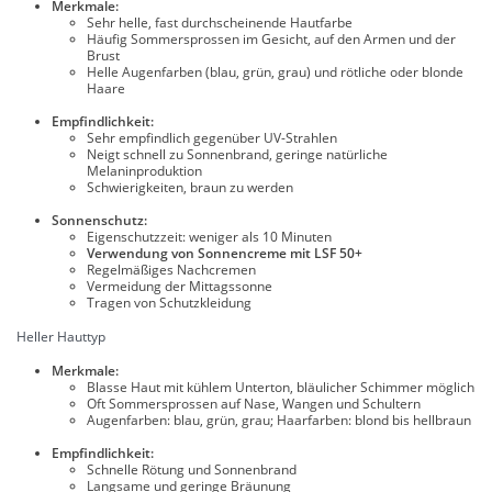
Merkmale:
Sehr helle, fast durchscheinende Hautfarbe
Häufig Sommersprossen im Gesicht, auf den Armen und der
Brust
Helle Augenfarben (blau, grün, grau) und rötliche oder blonde
Haare
Empfindlichkeit:
Sehr empfindlich gegenüber UV-Strahlen
Neigt schnell zu Sonnenbrand, geringe natürliche
Melaninproduktion
Schwierigkeiten, braun zu werden
Sonnenschutz:
Eigenschutzzeit: weniger als 10 Minuten
Verwendung von Sonnencreme mit LSF 50+
Regelmäßiges Nachcremen
Vermeidung der Mittagssonne
Tragen von Schutzkleidung
Heller Hauttyp
Merkmale:
Blasse Haut mit kühlem Unterton, bläulicher Schimmer möglich
Oft Sommersprossen auf Nase, Wangen und Schultern
Augenfarben: blau, grün, grau; Haarfarben: blond bis hellbraun
Empfindlichkeit:
Schnelle Rötung und Sonnenbrand
Langsame und geringe Bräunung