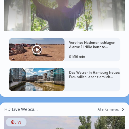
Vereinte Nationen schlagen
Alarm: El Niño könnte
Hungerkrise für Millionen
Menschen verschärfen
01:56 min
Das Wetter in Hamburg heute:
Freundlich, aber ziemlich
windig
HD Live Webcams Hodonín
Alle Kameras
LIVE