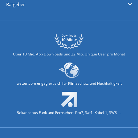
Ratgeber
Biowetter
Glätteindex
Reiseziel Finder
Erkältungswetter
Klima & Umwelt
Über 10 Mio. App Downloads und 22 Mio. Unique User pro Monat
wetter.com engagiert sich für Klimaschutz und Nachhaltigkeit
Bekannt aus Funk und Fernsehen: Pro7, Sat1, Kabel 1, SWR, ...