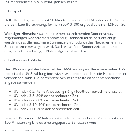
LSF = Sonnenzeit in Minuten/Eigenschutzzeit
b. Beispiel:
Helle Haut (Eigenschutzzeit 10 Minuten) möchte 300 Minuten in der Sonne
bleiben. Laut Berechnungsformel (300/10=30) ergibt dies einen LSF von 30.
Wichtiger Hinweis:
Zwar ist für einen ausreichenden Sonnenschutz
regelmäßiges Nachcremen notwendig. Dennoch muss berücksichtigt
werden, dass die maximale Sonnenzeit nicht durch das Nachcremen mit
Sonnencreme verlängert wird. Nach Ablauf der Sonnenzeit sollte also
umgehend ein schattiger Platz aufgesucht werden.
c. Einfluss des UV-Index:
Der UV-Index gibt die Intensität der UV-Strahlung an. Bei einem hohen UV-
Index ist die UV-Strahlung intensiver, was bedeutet, dass die Haut schneller
verbrennen kann. Die berechnete Schutzzeit sollte daher entsprechend
angepasst werden:
UV-Index 0-2: Keine Anpassung nötig (100% der berechneten Zeit).
UV-Index 3-5: 80% der berechneten Zeit.
UV-Index 6-7: 60% der berechneten Zeit.
UV-Index 8-10: 40% der berechneten Zeit.
UV-Index 11+: 20% der berechneten Zeit.
Beispiel:
Bei einem UV-Index von 8 und einer berechneten Schutzzeit von
150 Minuten ergibt dies eine angepasste Schutzzeit von: