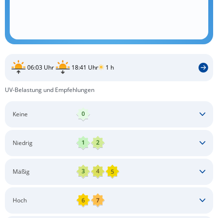
06:03 Uhr
18:41 Uhr
1 h
UV-Belastung und Empfehlungen
Keine
Keine besonderen Schutzmaßnahmen erforderlich
Niedrig
Keine besonderen Schutzmaßnahmen erforderlich
Mäßig
Schatten aufsuchen
Sonnenschutz auftragen
Langärmlige Bekleidung
Sonnenbrille
Hoch
Kopfbedeckung