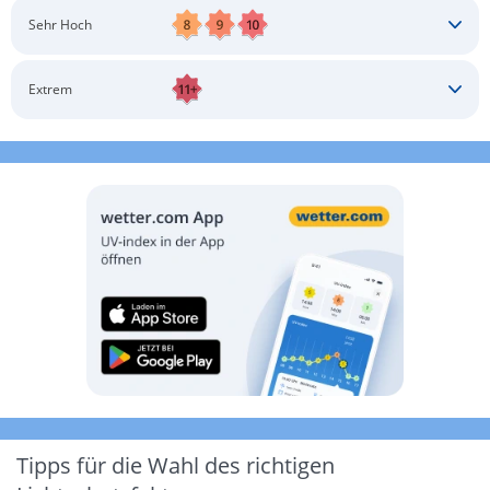
Schatten aufsuchen
Sonnenschutz auftragen
Langärmlige Bekleidung
Sonnenbrille
Sehr Hoch
Kopfbedeckung
Schatten aufsuchen
Sonnenschutz auftragen
Langärmlige Bekleidung
Sonnenbrille
Extrem
Kopfbedeckung
Schatten aufsuchen
Sonnenschutz auftragen
Langärmlige Bekleidung
Sonnenbrille
Kopfbedeckung
Möglichst drinnen aufhalten
Tipps für die Wahl des richtigen