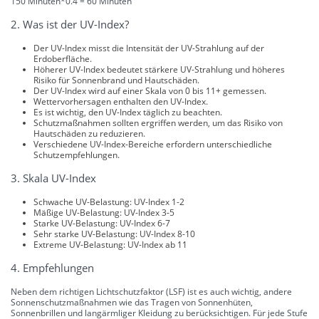
150 Minuten*0.4 = 60 Minuten
2. Was ist der UV-Index?
Der UV-Index misst die Intensität der UV-Strahlung auf der
Erdoberfläche.
Höherer UV-Index bedeutet stärkere UV-Strahlung und höheres
Risiko für Sonnenbrand und Hautschäden.
Der UV-Index wird auf einer Skala von 0 bis 11+ gemessen.
Wettervorhersagen enthalten den UV-Index.
Es ist wichtig, den UV-Index täglich zu beachten.
Schutzmaßnahmen sollten ergriffen werden, um das Risiko von
Hautschäden zu reduzieren.
Verschiedene UV-Index-Bereiche erfordern unterschiedliche
Schutzempfehlungen.
3. Skala UV-Index
Schwache UV-Belastung: UV-Index 1-2
Mäßige UV-Belastung: UV-Index 3-5
Starke UV-Belastung: UV-Index 6-7
Sehr starke UV-Belastung: UV-Index 8-10
Extreme UV-Belastung: UV-Index ab 11
4. Empfehlungen
Neben dem richtigen Lichtschutzfaktor (LSF) ist es auch wichtig, andere
Sonnenschutzmaßnahmen wie das Tragen von Sonnenhüten,
Sonnenbrillen und langärmliger Kleidung zu berücksichtigen. Für jede Stufe