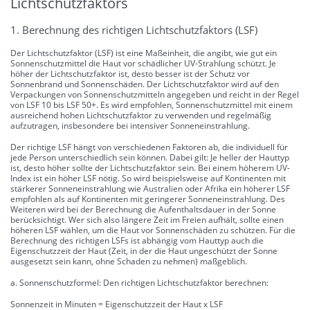
Lichtschutzfaktors
1. Berechnung des richtigen Lichtschutzfaktors (LSF)
Der Lichtschutzfaktor (LSF) ist eine Maßeinheit, die angibt, wie gut ein
Sonnenschutzmittel die Haut vor schädlicher UV-Strahlung schützt. Je
höher der Lichtschutzfaktor ist, desto besser ist der Schutz vor
Sonnenbrand und Sonnenschäden. Der Lichtschutzfaktor wird auf den
Verpackungen von Sonnenschutzmitteln angegeben und reicht in der Regel
von LSF 10 bis LSF 50+. Es wird empfohlen, Sonnenschutzmittel mit einem
ausreichend hohen Lichtschutzfaktor zu verwenden und regelmäßig
aufzutragen, insbesondere bei intensiver Sonneneinstrahlung.
Der richtige LSF hängt von verschiedenen Faktoren ab, die individuell für
jede Person unterschiedlich sein können. Dabei gilt: Je heller der Hauttyp
ist, desto höher sollte der Lichtschutzfaktor sein. Bei einem höherem UV-
Index ist ein höher LSF nötig. So wird beispielsweise auf Kontinenten mit
stärkerer Sonneneinstrahlung wie Australien oder Afrika ein höherer LSF
empfohlen als auf Kontinenten mit geringerer Sonneneinstrahlung. Des
Weiteren wird bei der Berechnung die Aufenthaltsdauer in der Sonne
berücksichtigt. Wer sich also längere Zeit im Freien aufhält, sollte einen
höheren LSF wählen, um die Haut vor Sonnenschäden zu schützen. Für die
Berechnung des richtigen LSFs ist abhängig vom Hauttyp auch die
Eigenschutzzeit der Haut (Zeit, in der die Haut ungeschützt der Sonne
ausgesetzt sein kann, ohne Schaden zu nehmen) maßgeblich.
a. Sonnenschutzformel: Den richtigen Lichtschutzfaktor berechnen:
Sonnenzeit in Minuten = Eigenschutzzeit der Haut x LSF