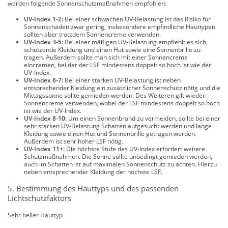
werden folgende Sonnenschutzmaßnahmen empfohlen:
UV-Index 1-2:
Bei einer schwachen UV-Belastung ist das Risiko für
Sonnenschäden zwar gering, insbesondere empfindliche Hauttypen
sollten aber trotzdem Sonnencreme verwenden.
UV-Index 3-5:
Bei einer mäßigen UV-Belastung empfiehlt es sich,
schützende Kleidung und einen Hut sowie eine Sonnenbrille zu
tragen. Außerdem sollte man sich mit einer Sonnencreme
eincremen, bei der der LSF mindestens doppelt so hoch ist wie der
UV-Index.
UV-Index 6-7:
Bei einer starken UV-Belastung ist neben
entsprechender Kleidung ein zusätzlicher Sonnenschutz nötig und die
Mittagssonne sollte gemieden werden. Des Weiteren gilt wieder:
Sonnencreme verwenden, wobei der LSF mindestens doppelt so hoch
ist wie der UV-Index.
UV-Index 8-10:
Um einen Sonnenbrand zu vermeiden, sollte bei einer
sehr starken UV-Belastung Schatten aufgesucht werden und lange
Kleidung sowie einen Hut und Sonnenbrille getragen werden.
Außerdem ist sehr hoher LSF nötig.
UV-Index 11+:
Die höchste Stufe des UV-Index erfordert weitere
Schutzmaßnahmen. Die Sonne sollte unbedingt gemieden werden,
auch im Schatten ist auf maximalen Sonnenschutz zu achten. Hierzu
neben entsprechender Kleidung der höchste LSF.
5. Bestimmung des Hauttyps und des passenden
Lichtschutzfaktors
Sehr heller Hauttyp