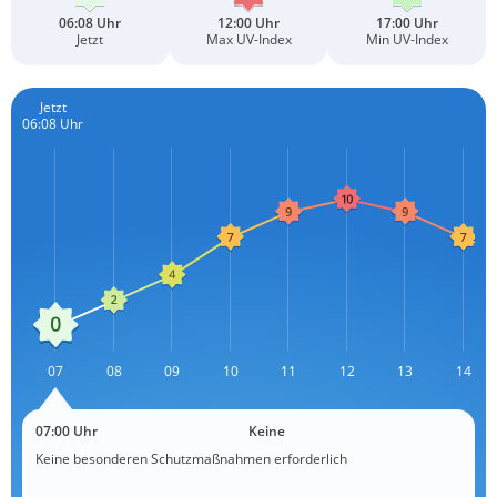
06:08 Uhr
12:00 Uhr
17:00 Uhr
Jetzt
Max UV-Index
Min UV-Index
Jetzt
06:08 Uhr
L
07
08
09
10
11
12
L
13
14
07:00 Uhr
Keine
Keine besonderen Schutzmaßnahmen erforderlich