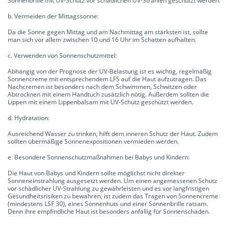
Sonnenbrille mit UV-Schutz vor schädlichen UV-Strahlen geschützt werden.
b. Vermeiden der Mittagssonne:
Da die Sonne gegen Mittag und am Nachmittag am stärksten ist, sollte
man sich vor allem zwischen 10 und 16 Uhr im Schatten aufhalten.
c. Verwenden von Sonnenschutzmittel:
Abhängig von der Prognose der UV-Belastung ist es wichtig, regelmäßig
Sonnencreme mit entsprechendem LFS auf die Haut aufzutragen. Das
Nachcremen ist besonders nach dem Schwimmen, Schwitzen oder
Abtrocknen mit einem Handtuch zusätzlich nötig. Außerdem sollten die
Lippen mit einem Lippenbalsam mit UV-Schutz geschützt werden.
d. Hydratation:
Ausreichend Wasser zu trinken, hilft dem inneren Schutz der Haut. Zudem
sollten übermäßige Sonnenexpositionen vermieden werden.
e. Besondere Sonnenschutzmaßnahmen bei Babys und Kindern:
Die Haut von Babys und Kindern sollte möglichst nicht direkter
Sonneneinstrahlung ausgesetzt werden. Um einen angemessenen Schutz
vor schädlicher UV-Strahlung zu gewährleisten und es vor langfristigen
Gesundheitsrisiken zu bewahren, ist zudem das Tragen von Sonnencreme
(mindestens LSF 30), eines Sonnenhuts und einer Sonnenbrille ratsam.
Denn ihre empfindliche Haut ist besonders anfällig für Sonnenschäden.