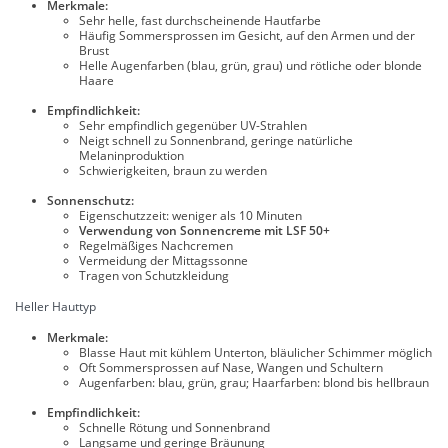
Merkmale:
Sehr helle, fast durchscheinende Hautfarbe
Häufig Sommersprossen im Gesicht, auf den Armen und der
Brust
Helle Augenfarben (blau, grün, grau) und rötliche oder blonde
Haare
Empfindlichkeit:
Sehr empfindlich gegenüber UV-Strahlen
Neigt schnell zu Sonnenbrand, geringe natürliche
Melaninproduktion
Schwierigkeiten, braun zu werden
Sonnenschutz:
Eigenschutzzeit: weniger als 10 Minuten
Verwendung von Sonnencreme mit LSF 50+
Regelmäßiges Nachcremen
Vermeidung der Mittagssonne
Tragen von Schutzkleidung
Heller Hauttyp
Merkmale:
Blasse Haut mit kühlem Unterton, bläulicher Schimmer möglich
Oft Sommersprossen auf Nase, Wangen und Schultern
Augenfarben: blau, grün, grau; Haarfarben: blond bis hellbraun
Empfindlichkeit:
Schnelle Rötung und Sonnenbrand
Langsame und geringe Bräunung