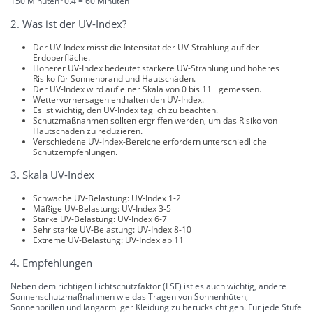
150 Minuten*0.4 = 60 Minuten
2. Was ist der UV-Index?
Der UV-Index misst die Intensität der UV-Strahlung auf der
Erdoberfläche.
Höherer UV-Index bedeutet stärkere UV-Strahlung und höheres
Risiko für Sonnenbrand und Hautschäden.
Der UV-Index wird auf einer Skala von 0 bis 11+ gemessen.
Wettervorhersagen enthalten den UV-Index.
Es ist wichtig, den UV-Index täglich zu beachten.
Schutzmaßnahmen sollten ergriffen werden, um das Risiko von
Hautschäden zu reduzieren.
Verschiedene UV-Index-Bereiche erfordern unterschiedliche
Schutzempfehlungen.
3. Skala UV-Index
Schwache UV-Belastung: UV-Index 1-2
Mäßige UV-Belastung: UV-Index 3-5
Starke UV-Belastung: UV-Index 6-7
Sehr starke UV-Belastung: UV-Index 8-10
Extreme UV-Belastung: UV-Index ab 11
4. Empfehlungen
Neben dem richtigen Lichtschutzfaktor (LSF) ist es auch wichtig, andere
Sonnenschutzmaßnahmen wie das Tragen von Sonnenhüten,
Sonnenbrillen und langärmliger Kleidung zu berücksichtigen. Für jede Stufe