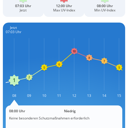
07:03 Uhr
12:00 Uhr
08:00 Uhr
Jetzt
Max UV-Index
Min UV-Index
Jetzt
07:03 Uhr
7
08
09
10
11
12
L
13
14
15
08:00 Uhr
Niedrig
Keine besonderen Schutzmaßnahmen erforderlich