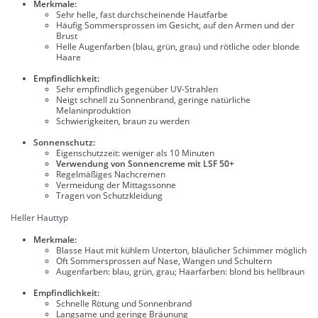
Merkmale:
Sehr helle, fast durchscheinende Hautfarbe
Häufig Sommersprossen im Gesicht, auf den Armen und der
Brust
Helle Augenfarben (blau, grün, grau) und rötliche oder blonde
Haare
Empfindlichkeit:
Sehr empfindlich gegenüber UV-Strahlen
Neigt schnell zu Sonnenbrand, geringe natürliche
Melaninproduktion
Schwierigkeiten, braun zu werden
Sonnenschutz:
Eigenschutzzeit: weniger als 10 Minuten
Verwendung von Sonnencreme mit LSF 50+
Regelmäßiges Nachcremen
Vermeidung der Mittagssonne
Tragen von Schutzkleidung
Heller Hauttyp
Merkmale:
Blasse Haut mit kühlem Unterton, bläulicher Schimmer möglich
Oft Sommersprossen auf Nase, Wangen und Schultern
Augenfarben: blau, grün, grau; Haarfarben: blond bis hellbraun
Empfindlichkeit:
Schnelle Rötung und Sonnenbrand
Langsame und geringe Bräunung