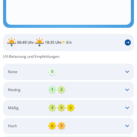
06:49 Uhr
18:35 Uhr
6 h
UV-Belastung und Empfehlungen
Keine
Keine besonderen Schutzmaßnahmen erforderlich
Niedrig
Keine besonderen Schutzmaßnahmen erforderlich
Mäßig
Schatten aufsuchen
Sonnenschutz auftragen
Langärmlige Bekleidung
Sonnenbrille
Hoch
Kopfbedeckung