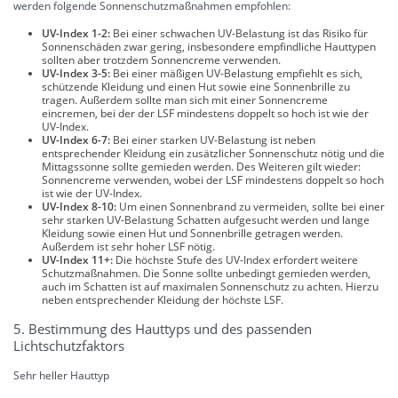
werden folgende Sonnenschutzmaßnahmen empfohlen:
UV-Index 1-2:
Bei einer schwachen UV-Belastung ist das Risiko für
Sonnenschäden zwar gering, insbesondere empfindliche Hauttypen
sollten aber trotzdem Sonnencreme verwenden.
UV-Index 3-5:
Bei einer mäßigen UV-Belastung empfiehlt es sich,
schützende Kleidung und einen Hut sowie eine Sonnenbrille zu
tragen. Außerdem sollte man sich mit einer Sonnencreme
eincremen, bei der der LSF mindestens doppelt so hoch ist wie der
UV-Index.
UV-Index 6-7:
Bei einer starken UV-Belastung ist neben
entsprechender Kleidung ein zusätzlicher Sonnenschutz nötig und die
Mittagssonne sollte gemieden werden. Des Weiteren gilt wieder:
Sonnencreme verwenden, wobei der LSF mindestens doppelt so hoch
ist wie der UV-Index.
UV-Index 8-10:
Um einen Sonnenbrand zu vermeiden, sollte bei einer
sehr starken UV-Belastung Schatten aufgesucht werden und lange
Kleidung sowie einen Hut und Sonnenbrille getragen werden.
Außerdem ist sehr hoher LSF nötig.
UV-Index 11+:
Die höchste Stufe des UV-Index erfordert weitere
Schutzmaßnahmen. Die Sonne sollte unbedingt gemieden werden,
auch im Schatten ist auf maximalen Sonnenschutz zu achten. Hierzu
neben entsprechender Kleidung der höchste LSF.
5. Bestimmung des Hauttyps und des passenden
Lichtschutzfaktors
Sehr heller Hauttyp