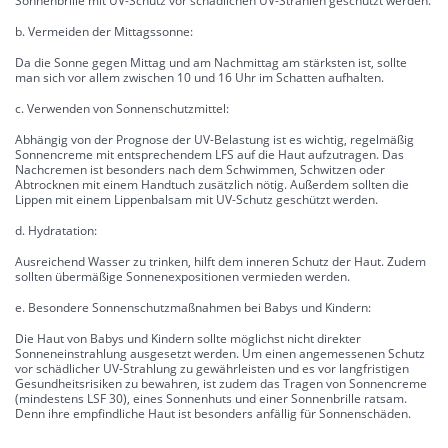
Sonnenbrille mit UV-Schutz vor schädlichen UV-Strahlen geschützt werden.
b. Vermeiden der Mittagssonne:
Da die Sonne gegen Mittag und am Nachmittag am stärksten ist, sollte
man sich vor allem zwischen 10 und 16 Uhr im Schatten aufhalten.
c. Verwenden von Sonnenschutzmittel:
Abhängig von der Prognose der UV-Belastung ist es wichtig, regelmäßig
Sonnencreme mit entsprechendem LFS auf die Haut aufzutragen. Das
Nachcremen ist besonders nach dem Schwimmen, Schwitzen oder
Abtrocknen mit einem Handtuch zusätzlich nötig. Außerdem sollten die
Lippen mit einem Lippenbalsam mit UV-Schutz geschützt werden.
d. Hydratation:
Ausreichend Wasser zu trinken, hilft dem inneren Schutz der Haut. Zudem
sollten übermäßige Sonnenexpositionen vermieden werden.
e. Besondere Sonnenschutzmaßnahmen bei Babys und Kindern:
Die Haut von Babys und Kindern sollte möglichst nicht direkter
Sonneneinstrahlung ausgesetzt werden. Um einen angemessenen Schutz
vor schädlicher UV-Strahlung zu gewährleisten und es vor langfristigen
Gesundheitsrisiken zu bewahren, ist zudem das Tragen von Sonnencreme
(mindestens LSF 30), eines Sonnenhuts und einer Sonnenbrille ratsam.
Denn ihre empfindliche Haut ist besonders anfällig für Sonnenschäden.