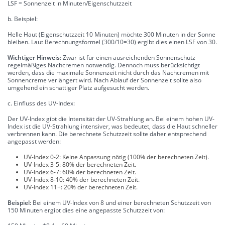
LSF = Sonnenzeit in Minuten/Eigenschutzzeit
b. Beispiel:
Helle Haut (Eigenschutzzeit 10 Minuten) möchte 300 Minuten in der Sonne
bleiben. Laut Berechnungsformel (300/10=30) ergibt dies einen LSF von 30.
Wichtiger Hinweis:
Zwar ist für einen ausreichenden Sonnenschutz
regelmäßiges Nachcremen notwendig. Dennoch muss berücksichtigt
werden, dass die maximale Sonnenzeit nicht durch das Nachcremen mit
Sonnencreme verlängert wird. Nach Ablauf der Sonnenzeit sollte also
umgehend ein schattiger Platz aufgesucht werden.
c. Einfluss des UV-Index:
Der UV-Index gibt die Intensität der UV-Strahlung an. Bei einem hohen UV-
Index ist die UV-Strahlung intensiver, was bedeutet, dass die Haut schneller
verbrennen kann. Die berechnete Schutzzeit sollte daher entsprechend
angepasst werden:
UV-Index 0-2: Keine Anpassung nötig (100% der berechneten Zeit).
UV-Index 3-5: 80% der berechneten Zeit.
UV-Index 6-7: 60% der berechneten Zeit.
UV-Index 8-10: 40% der berechneten Zeit.
UV-Index 11+: 20% der berechneten Zeit.
Beispiel:
Bei einem UV-Index von 8 und einer berechneten Schutzzeit von
150 Minuten ergibt dies eine angepasste Schutzzeit von: