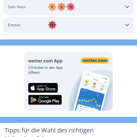
Schatten aufsuchen
Sonnenschutz auftragen
Langärmlige Bekleidung
Sonnenbrille
Sehr Hoch
Kopfbedeckung
Schatten aufsuchen
Sonnenschutz auftragen
Langärmlige Bekleidung
Sonnenbrille
Extrem
Kopfbedeckung
Schatten aufsuchen
Sonnenschutz auftragen
Langärmlige Bekleidung
Sonnenbrille
Kopfbedeckung
Möglichst drinnen aufhalten
Tipps für die Wahl des richtigen