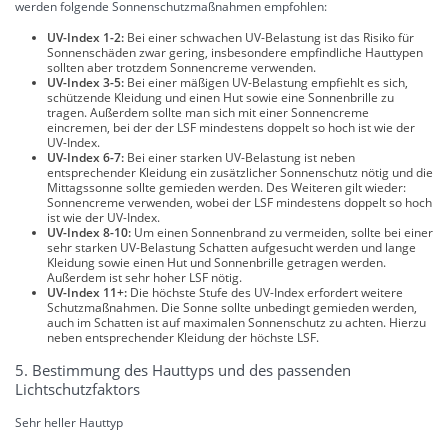
werden folgende Sonnenschutzmaßnahmen empfohlen:
UV-Index 1-2:
Bei einer schwachen UV-Belastung ist das Risiko für
Sonnenschäden zwar gering, insbesondere empfindliche Hauttypen
sollten aber trotzdem Sonnencreme verwenden.
UV-Index 3-5:
Bei einer mäßigen UV-Belastung empfiehlt es sich,
schützende Kleidung und einen Hut sowie eine Sonnenbrille zu
tragen. Außerdem sollte man sich mit einer Sonnencreme
eincremen, bei der der LSF mindestens doppelt so hoch ist wie der
UV-Index.
UV-Index 6-7:
Bei einer starken UV-Belastung ist neben
entsprechender Kleidung ein zusätzlicher Sonnenschutz nötig und die
Mittagssonne sollte gemieden werden. Des Weiteren gilt wieder:
Sonnencreme verwenden, wobei der LSF mindestens doppelt so hoch
ist wie der UV-Index.
UV-Index 8-10:
Um einen Sonnenbrand zu vermeiden, sollte bei einer
sehr starken UV-Belastung Schatten aufgesucht werden und lange
Kleidung sowie einen Hut und Sonnenbrille getragen werden.
Außerdem ist sehr hoher LSF nötig.
UV-Index 11+:
Die höchste Stufe des UV-Index erfordert weitere
Schutzmaßnahmen. Die Sonne sollte unbedingt gemieden werden,
auch im Schatten ist auf maximalen Sonnenschutz zu achten. Hierzu
neben entsprechender Kleidung der höchste LSF.
5. Bestimmung des Hauttyps und des passenden
Lichtschutzfaktors
Sehr heller Hauttyp