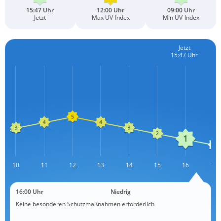
15:47 Uhr
12:00 Uhr
09:00 Uhr
Jetzt
Max UV-Index
Min UV-Index
Jetzt
15:47 Uhr
10
11
12
L
13
14
15
16
17
16:00 Uhr
Niedrig
Keine besonderen Schutzmaßnahmen erforderlich