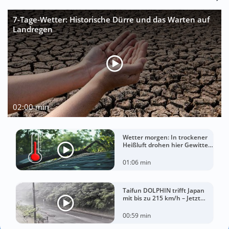
7-Tage-Wetter: Historische Dürre und das Warten auf
Landregen
02:00 min
Wetter morgen: In trockener
Heißluft drohen hier Gewitter
mit Sturm
01:06 min
Taifun DOLPHIN trifft Japan
mit bis zu 215 km/h – Jetzt
drohen China Unwetter
00:59 min