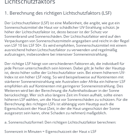
Lichtschutzfaktors
1. Berechnung des richtigen Lichtschutzfaktors (LSF)
Der Lichtschutzfaktor (LSF) ist eine Maßeinheit, die angibt, wie gut ein
Sonnenschutzmittel die Haut vor schädlicher UV-Strahlung schützt. Je
höher der Lichtschutzfaktor ist, desto besser ist der Schutz vor
Sonnenbrand und Sonnenschäden. Der Lichtschutzfaktor wird auf den
Verpackungen von Sonnenschutzmitteln angegeben und reicht in der Regel
von LSF 10 bis LSF 50+. Es wird empfohlen, Sonnenschutzmittel mit einem
ausreichend hohen Lichtschutzfaktor zu verwenden und regelmäßig
aufzutragen, insbesondere bei intensiver Sonneneinstrahlung.
Der richtige LSF hängt von verschiedenen Faktoren ab, die individuell für
jede Person unterschiedlich sein können. Dabei gilt: Je heller der Hauttyp
ist, desto höher sollte der Lichtschutzfaktor sein. Bei einem höherem UV-
Index ist ein höher LSF nötig. So wird beispielsweise auf Kontinenten mit
stärkerer Sonneneinstrahlung wie Australien oder Afrika ein höherer LSF
empfohlen als auf Kontinenten mit geringerer Sonneneinstrahlung. Des
Weiteren wird bei der Berechnung die Aufenthaltsdauer in der Sonne
berücksichtigt. Wer sich also längere Zeit im Freien aufhält, sollte einen
höheren LSF wählen, um die Haut vor Sonnenschäden zu schützen. Für die
Berechnung des richtigen LSFs ist abhängig vom Hauttyp auch die
Eigenschutzzeit der Haut (Zeit, in der die Haut ungeschützt der Sonne
ausgesetzt sein kann, ohne Schaden zu nehmen) maßgeblich.
a. Sonnenschutzformel: Den richtigen Lichtschutzfaktor berechnen:
Sonnenzeit in Minuten = Eigenschutzzeit der Haut x LSF