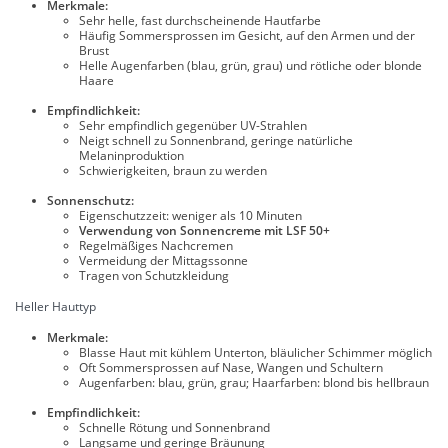
Merkmale:
Sehr helle, fast durchscheinende Hautfarbe
Häufig Sommersprossen im Gesicht, auf den Armen und der
Brust
Helle Augenfarben (blau, grün, grau) und rötliche oder blonde
Haare
Empfindlichkeit:
Sehr empfindlich gegenüber UV-Strahlen
Neigt schnell zu Sonnenbrand, geringe natürliche
Melaninproduktion
Schwierigkeiten, braun zu werden
Sonnenschutz:
Eigenschutzzeit: weniger als 10 Minuten
Verwendung von Sonnencreme mit LSF 50+
Regelmäßiges Nachcremen
Vermeidung der Mittagssonne
Tragen von Schutzkleidung
Heller Hauttyp
Merkmale:
Blasse Haut mit kühlem Unterton, bläulicher Schimmer möglich
Oft Sommersprossen auf Nase, Wangen und Schultern
Augenfarben: blau, grün, grau; Haarfarben: blond bis hellbraun
Empfindlichkeit:
Schnelle Rötung und Sonnenbrand
Langsame und geringe Bräunung