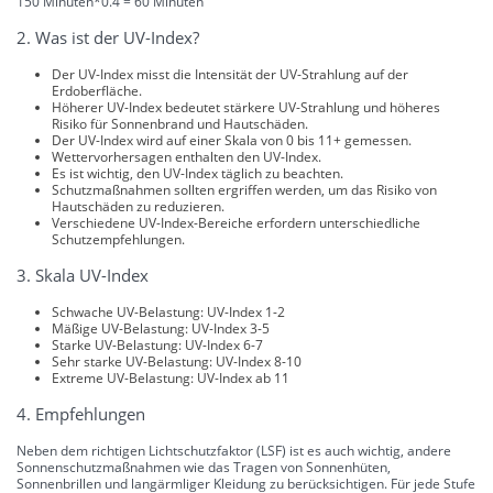
150 Minuten*0.4 = 60 Minuten
2. Was ist der UV-Index?
Der UV-Index misst die Intensität der UV-Strahlung auf der
Erdoberfläche.
Höherer UV-Index bedeutet stärkere UV-Strahlung und höheres
Risiko für Sonnenbrand und Hautschäden.
Der UV-Index wird auf einer Skala von 0 bis 11+ gemessen.
Wettervorhersagen enthalten den UV-Index.
Es ist wichtig, den UV-Index täglich zu beachten.
Schutzmaßnahmen sollten ergriffen werden, um das Risiko von
Hautschäden zu reduzieren.
Verschiedene UV-Index-Bereiche erfordern unterschiedliche
Schutzempfehlungen.
3. Skala UV-Index
Schwache UV-Belastung: UV-Index 1-2
Mäßige UV-Belastung: UV-Index 3-5
Starke UV-Belastung: UV-Index 6-7
Sehr starke UV-Belastung: UV-Index 8-10
Extreme UV-Belastung: UV-Index ab 11
4. Empfehlungen
Neben dem richtigen Lichtschutzfaktor (LSF) ist es auch wichtig, andere
Sonnenschutzmaßnahmen wie das Tragen von Sonnenhüten,
Sonnenbrillen und langärmliger Kleidung zu berücksichtigen. Für jede Stufe