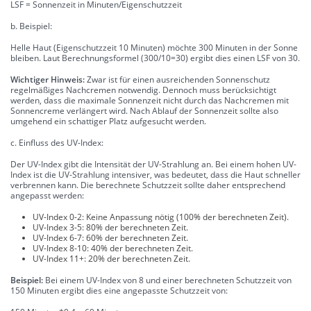
LSF = Sonnenzeit in Minuten/Eigenschutzzeit
b. Beispiel:
Helle Haut (Eigenschutzzeit 10 Minuten) möchte 300 Minuten in der Sonne
bleiben. Laut Berechnungsformel (300/10=30) ergibt dies einen LSF von 30.
Wichtiger Hinweis:
Zwar ist für einen ausreichenden Sonnenschutz
regelmäßiges Nachcremen notwendig. Dennoch muss berücksichtigt
werden, dass die maximale Sonnenzeit nicht durch das Nachcremen mit
Sonnencreme verlängert wird. Nach Ablauf der Sonnenzeit sollte also
umgehend ein schattiger Platz aufgesucht werden.
c. Einfluss des UV-Index:
Der UV-Index gibt die Intensität der UV-Strahlung an. Bei einem hohen UV-
Index ist die UV-Strahlung intensiver, was bedeutet, dass die Haut schneller
verbrennen kann. Die berechnete Schutzzeit sollte daher entsprechend
angepasst werden:
UV-Index 0-2: Keine Anpassung nötig (100% der berechneten Zeit).
UV-Index 3-5: 80% der berechneten Zeit.
UV-Index 6-7: 60% der berechneten Zeit.
UV-Index 8-10: 40% der berechneten Zeit.
UV-Index 11+: 20% der berechneten Zeit.
Beispiel:
Bei einem UV-Index von 8 und einer berechneten Schutzzeit von
150 Minuten ergibt dies eine angepasste Schutzzeit von: