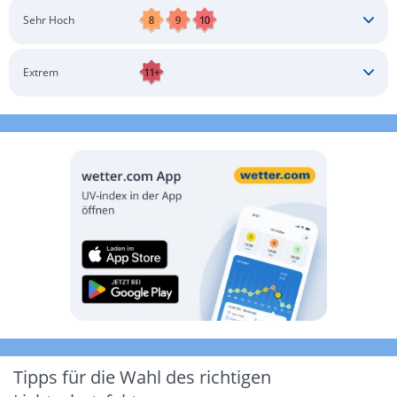
Schatten aufsuchen
Sonnenschutz auftragen
Langärmlige Bekleidung
Sonnenbrille
Sehr Hoch
Kopfbedeckung
Schatten aufsuchen
Sonnenschutz auftragen
Langärmlige Bekleidung
Sonnenbrille
Extrem
Kopfbedeckung
Schatten aufsuchen
Sonnenschutz auftragen
Langärmlige Bekleidung
Sonnenbrille
Kopfbedeckung
Möglichst drinnen aufhalten
Tipps für die Wahl des richtigen