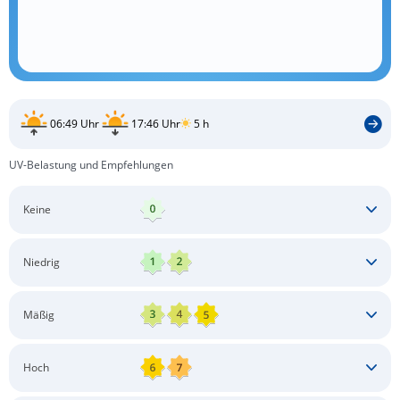
06:49 Uhr
17:46 Uhr
5 h
UV-Belastung und Empfehlungen
Keine
Keine besonderen Schutzmaßnahmen erforderlich
Niedrig
Keine besonderen Schutzmaßnahmen erforderlich
Mäßig
Schatten aufsuchen
Sonnenschutz auftragen
Langärmlige Bekleidung
Sonnenbrille
Hoch
Kopfbedeckung