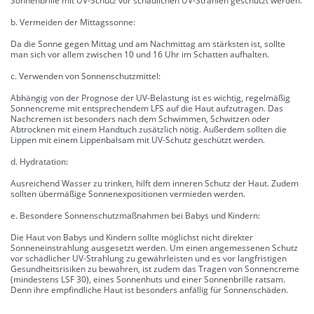
Sonnenbrille mit UV-Schutz vor schädlichen UV-Strahlen geschützt werden.
b. Vermeiden der Mittagssonne:
Da die Sonne gegen Mittag und am Nachmittag am stärksten ist, sollte
man sich vor allem zwischen 10 und 16 Uhr im Schatten aufhalten.
c. Verwenden von Sonnenschutzmittel:
Abhängig von der Prognose der UV-Belastung ist es wichtig, regelmäßig
Sonnencreme mit entsprechendem LFS auf die Haut aufzutragen. Das
Nachcremen ist besonders nach dem Schwimmen, Schwitzen oder
Abtrocknen mit einem Handtuch zusätzlich nötig. Außerdem sollten die
Lippen mit einem Lippenbalsam mit UV-Schutz geschützt werden.
d. Hydratation:
Ausreichend Wasser zu trinken, hilft dem inneren Schutz der Haut. Zudem
sollten übermäßige Sonnenexpositionen vermieden werden.
e. Besondere Sonnenschutzmaßnahmen bei Babys und Kindern:
Die Haut von Babys und Kindern sollte möglichst nicht direkter
Sonneneinstrahlung ausgesetzt werden. Um einen angemessenen Schutz
vor schädlicher UV-Strahlung zu gewährleisten und es vor langfristigen
Gesundheitsrisiken zu bewahren, ist zudem das Tragen von Sonnencreme
(mindestens LSF 30), eines Sonnenhuts und einer Sonnenbrille ratsam.
Denn ihre empfindliche Haut ist besonders anfällig für Sonnenschäden.