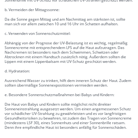
Sonnenbrille mit UV-Schutz vor schädlichen UV-Strahlen geschützt werden.
b. Vermeiden der Mittagssonne:
Da die Sonne gegen Mittag und am Nachmittag am stärksten ist, sollte
man sich vor allem zwischen 10 und 16 Uhr im Schatten aufhalten.
c. Verwenden von Sonnenschutzmittel:
Abhängig von der Prognose der UV-Belastung ist es wichtig, regelmäßig
Sonnencreme mit entsprechendem LFS auf die Haut aufzutragen. Das
Nachcremen ist besonders nach dem Schwimmen, Schwitzen oder
Abtrocknen mit einem Handtuch zusätzlich nötig. Außerdem sollten die
Lippen mit einem Lippenbalsam mit UV-Schutz geschützt werden.
d. Hydratation:
Ausreichend Wasser zu trinken, hilft dem inneren Schutz der Haut. Zudem
sollten übermäßige Sonnenexpositionen vermieden werden.
e. Besondere Sonnenschutzmaßnahmen bei Babys und Kindern:
Die Haut von Babys und Kindern sollte möglichst nicht direkter
Sonneneinstrahlung ausgesetzt werden. Um einen angemessenen Schutz
vor schädlicher UV-Strahlung zu gewährleisten und es vor langfristigen
Gesundheitsrisiken zu bewahren, ist zudem das Tragen von Sonnencreme
(mindestens LSF 30), eines Sonnenhuts und einer Sonnenbrille ratsam.
Denn ihre empfindliche Haut ist besonders anfällig für Sonnenschäden.