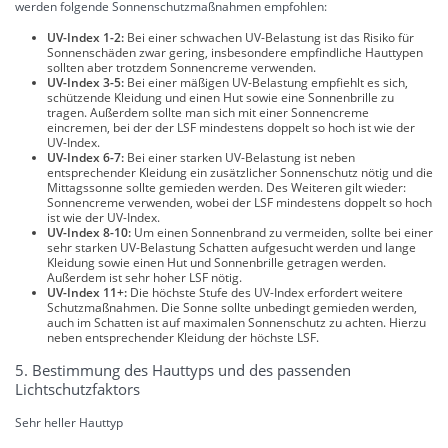
werden folgende Sonnenschutzmaßnahmen empfohlen:
UV-Index 1-2:
Bei einer schwachen UV-Belastung ist das Risiko für
Sonnenschäden zwar gering, insbesondere empfindliche Hauttypen
sollten aber trotzdem Sonnencreme verwenden.
UV-Index 3-5:
Bei einer mäßigen UV-Belastung empfiehlt es sich,
schützende Kleidung und einen Hut sowie eine Sonnenbrille zu
tragen. Außerdem sollte man sich mit einer Sonnencreme
eincremen, bei der der LSF mindestens doppelt so hoch ist wie der
UV-Index.
UV-Index 6-7:
Bei einer starken UV-Belastung ist neben
entsprechender Kleidung ein zusätzlicher Sonnenschutz nötig und die
Mittagssonne sollte gemieden werden. Des Weiteren gilt wieder:
Sonnencreme verwenden, wobei der LSF mindestens doppelt so hoch
ist wie der UV-Index.
UV-Index 8-10:
Um einen Sonnenbrand zu vermeiden, sollte bei einer
sehr starken UV-Belastung Schatten aufgesucht werden und lange
Kleidung sowie einen Hut und Sonnenbrille getragen werden.
Außerdem ist sehr hoher LSF nötig.
UV-Index 11+:
Die höchste Stufe des UV-Index erfordert weitere
Schutzmaßnahmen. Die Sonne sollte unbedingt gemieden werden,
auch im Schatten ist auf maximalen Sonnenschutz zu achten. Hierzu
neben entsprechender Kleidung der höchste LSF.
5. Bestimmung des Hauttyps und des passenden
Lichtschutzfaktors
Sehr heller Hauttyp