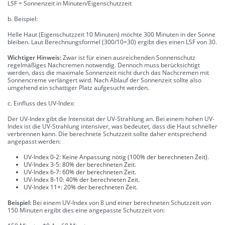
LSF = Sonnenzeit in Minuten/Eigenschutzzeit
b. Beispiel:
Helle Haut (Eigenschutzzeit 10 Minuten) möchte 300 Minuten in der Sonne
bleiben. Laut Berechnungsformel (300/10=30) ergibt dies einen LSF von 30.
Wichtiger Hinweis:
Zwar ist für einen ausreichenden Sonnenschutz
regelmäßiges Nachcremen notwendig. Dennoch muss berücksichtigt
werden, dass die maximale Sonnenzeit nicht durch das Nachcremen mit
Sonnencreme verlängert wird. Nach Ablauf der Sonnenzeit sollte also
umgehend ein schattiger Platz aufgesucht werden.
c. Einfluss des UV-Index:
Der UV-Index gibt die Intensität der UV-Strahlung an. Bei einem hohen UV-
Index ist die UV-Strahlung intensiver, was bedeutet, dass die Haut schneller
verbrennen kann. Die berechnete Schutzzeit sollte daher entsprechend
angepasst werden:
UV-Index 0-2: Keine Anpassung nötig (100% der berechneten Zeit).
UV-Index 3-5: 80% der berechneten Zeit.
UV-Index 6-7: 60% der berechneten Zeit.
UV-Index 8-10: 40% der berechneten Zeit.
UV-Index 11+: 20% der berechneten Zeit.
Beispiel:
Bei einem UV-Index von 8 und einer berechneten Schutzzeit von
150 Minuten ergibt dies eine angepasste Schutzzeit von: