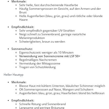
Merkmale:
Sehr helle, fast durchscheinende Hautfarbe
Häufig Sommersprossen im Gesicht, auf den Armen und der
Brust
Helle Augenfarben (blau, grün, grau) und rötliche oder blonde
Haare
Empfindlichkeit:
Sehr empfindlich gegenüber UV-Strahlen
Neigt schnell zu Sonnenbrand, geringe natürliche
Melaninproduktion
Schwierigkeiten, braun zu werden
Sonnenschutz:
Eigenschutzzeit: weniger als 10 Minuten
Verwendung von Sonnencreme mit LSF 50+
Regelmäßiges Nachcremen
Vermeidung der Mittagssonne
Tragen von Schutzkleidung
Heller Hauttyp
Merkmale:
Blasse Haut mit kühlem Unterton, bläulicher Schimmer möglich
Oft Sommersprossen auf Nase, Wangen und Schultern
Augenfarben: blau, grün, grau; Haarfarben: blond bis hellbraun
Empfindlichkeit:
Schnelle Rötung und Sonnenbrand
Langsame und geringe Bräunung