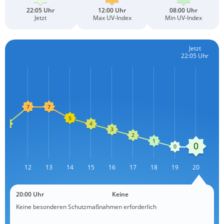
22:05 Uhr
12:00 Uhr
08:00 Uhr
Jetzt
Max UV-Index
Min UV-Index
Jetzt
22:05 Uhr
11
12
13
L
14
15
16
17
18
19
20
20:00 Uhr
Keine
Keine besonderen Schutzmaßnahmen erforderlich