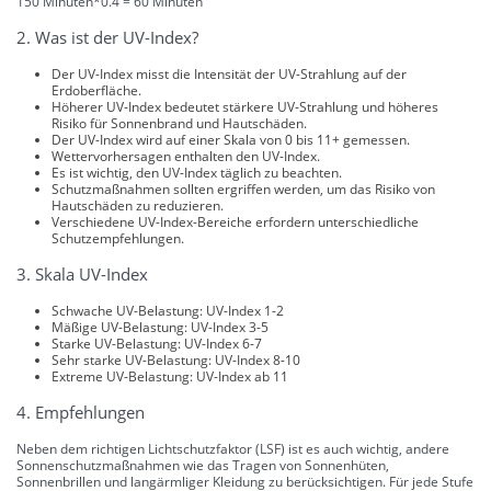
150 Minuten*0.4 = 60 Minuten
2. Was ist der UV-Index?
Der UV-Index misst die Intensität der UV-Strahlung auf der
Erdoberfläche.
Höherer UV-Index bedeutet stärkere UV-Strahlung und höheres
Risiko für Sonnenbrand und Hautschäden.
Der UV-Index wird auf einer Skala von 0 bis 11+ gemessen.
Wettervorhersagen enthalten den UV-Index.
Es ist wichtig, den UV-Index täglich zu beachten.
Schutzmaßnahmen sollten ergriffen werden, um das Risiko von
Hautschäden zu reduzieren.
Verschiedene UV-Index-Bereiche erfordern unterschiedliche
Schutzempfehlungen.
3. Skala UV-Index
Schwache UV-Belastung: UV-Index 1-2
Mäßige UV-Belastung: UV-Index 3-5
Starke UV-Belastung: UV-Index 6-7
Sehr starke UV-Belastung: UV-Index 8-10
Extreme UV-Belastung: UV-Index ab 11
4. Empfehlungen
Neben dem richtigen Lichtschutzfaktor (LSF) ist es auch wichtig, andere
Sonnenschutzmaßnahmen wie das Tragen von Sonnenhüten,
Sonnenbrillen und langärmliger Kleidung zu berücksichtigen. Für jede Stufe