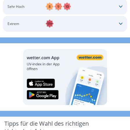
Schatten aufsuchen
Sonnenschutz auftragen
Langärmlige Bekleidung
Sonnenbrille
Sehr Hoch
Kopfbedeckung
Schatten aufsuchen
Sonnenschutz auftragen
Langärmlige Bekleidung
Sonnenbrille
Extrem
Kopfbedeckung
Schatten aufsuchen
Sonnenschutz auftragen
Langärmlige Bekleidung
Sonnenbrille
Kopfbedeckung
Möglichst drinnen aufhalten
Tipps für die Wahl des richtigen