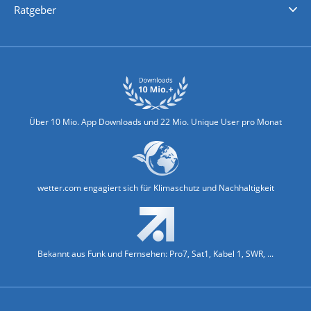
Ratgeber
Biowetter
Glätteindex
Reiseziel Finder
Erkältungswetter
Klima & Umwelt
Über 10 Mio. App Downloads und 22 Mio. Unique User pro Monat
wetter.com engagiert sich für Klimaschutz und Nachhaltigkeit
Bekannt aus Funk und Fernsehen: Pro7, Sat1, Kabel 1, SWR, ...