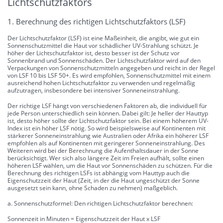
Lichtschutzfaktors
1. Berechnung des richtigen Lichtschutzfaktors (LSF)
Der Lichtschutzfaktor (LSF) ist eine Maßeinheit, die angibt, wie gut ein
Sonnenschutzmittel die Haut vor schädlicher UV-Strahlung schützt. Je
höher der Lichtschutzfaktor ist, desto besser ist der Schutz vor
Sonnenbrand und Sonnenschäden. Der Lichtschutzfaktor wird auf den
Verpackungen von Sonnenschutzmitteln angegeben und reicht in der Regel
von LSF 10 bis LSF 50+. Es wird empfohlen, Sonnenschutzmittel mit einem
ausreichend hohen Lichtschutzfaktor zu verwenden und regelmäßig
aufzutragen, insbesondere bei intensiver Sonneneinstrahlung.
Der richtige LSF hängt von verschiedenen Faktoren ab, die individuell für
jede Person unterschiedlich sein können. Dabei gilt: Je heller der Hauttyp
ist, desto höher sollte der Lichtschutzfaktor sein. Bei einem höherem UV-
Index ist ein höher LSF nötig. So wird beispielsweise auf Kontinenten mit
stärkerer Sonneneinstrahlung wie Australien oder Afrika ein höherer LSF
empfohlen als auf Kontinenten mit geringerer Sonneneinstrahlung. Des
Weiteren wird bei der Berechnung die Aufenthaltsdauer in der Sonne
berücksichtigt. Wer sich also längere Zeit im Freien aufhält, sollte einen
höheren LSF wählen, um die Haut vor Sonnenschäden zu schützen. Für die
Berechnung des richtigen LSFs ist abhängig vom Hauttyp auch die
Eigenschutzzeit der Haut (Zeit, in der die Haut ungeschützt der Sonne
ausgesetzt sein kann, ohne Schaden zu nehmen) maßgeblich.
a. Sonnenschutzformel: Den richtigen Lichtschutzfaktor berechnen:
Sonnenzeit in Minuten = Eigenschutzzeit der Haut x LSF