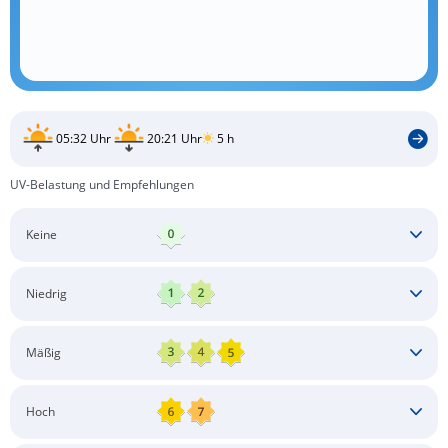
05:32 Uhr
20:21 Uhr
5 h
UV-Belastung und Empfehlungen
Keine
Keine besonderen Schutzmaßnahmen erforderlich
Niedrig
Keine besonderen Schutzmaßnahmen erforderlich
Mäßig
Schatten aufsuchen
Sonnenschutz auftragen
Langärmlige Bekleidung
Sonnenbrille
Hoch
Kopfbedeckung