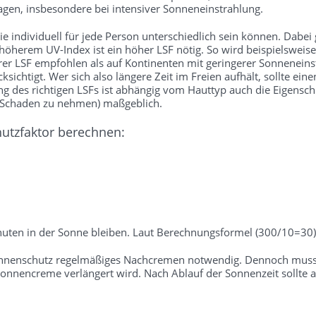
gen, insbesondere bei intensiver Sonneneinstrahlung.
 individuell für jede Person unterschiedlich sein können. Dabei gil
 höherem UV-Index ist ein höher LSF nötig. So wird beispielsweise
rer LSF empfohlen als auf Kontinenten mit geringerer Sonneneins
sichtigt. Wer sich also längere Zeit im Freien aufhält, sollte ei
des richtigen LSFs ist abhängig vom Hauttyp auch die Eigenschutz
e Schaden zu nehmen) maßgeblich.
hutzfaktor berechnen:
uten in der Sonne bleiben. Laut Berechnungsformel (300/10=30) 
onnenschutz regelmäßiges Nachcremen notwendig. Dennoch muss b
nnencreme verlängert wird. Nach Ablauf der Sonnenzeit sollte a