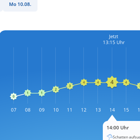
Mo 10.08.
Jetzt
13:15 Uhr
L
07
08
09
10
11
12
13
14
15
L
14:00 Uhr
Schatten aufsu