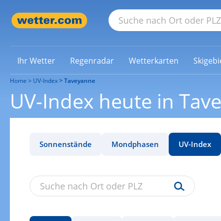
Ihr Wetter
Regenradar
Wetterkarten
Skigebi
Home
UV-Index
Taveyanne
UV-Index heute in Tav
Sonnenstände
Mondphasen
UV-Index