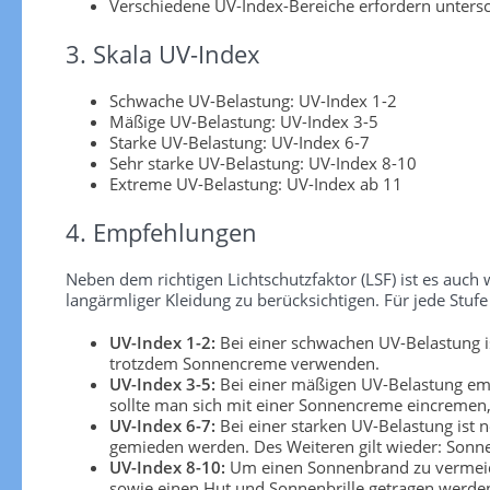
Verschiedene UV-Index-Bereiche erfordern unters
3. Skala UV-Index
Schwache UV-Belastung: UV-Index 1-2
Mäßige UV-Belastung: UV-Index 3-5
Starke UV-Belastung: UV-Index 6-7
Sehr starke UV-Belastung: UV-Index 8-10
Extreme UV-Belastung: UV-Index ab 11
4. Empfehlungen
Neben dem richtigen Lichtschutzfaktor (LSF) ist es au
langärmliger Kleidung zu berücksichtigen. Für jede S
UV-Index 1-2:
Bei einer schwachen UV-Belastung is
trotzdem Sonnencreme verwenden.
UV-Index 3-5:
Bei einer mäßigen UV-Belastung emp
sollte man sich mit einer Sonnencreme eincremen, 
UV-Index 6-7:
Bei einer starken UV-Belastung ist 
gemieden werden. Des Weiteren gilt wieder: Sonn
UV-Index 8-10:
Um einen Sonnenbrand zu vermeiden
sowie einen Hut und Sonnenbrille getragen werden