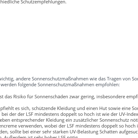
chiedliche Schutzempfehlungen.
ch wichtig, andere Sonnenschutzmaßnahmen wie das Tragen von S
tufe werden folgende Sonnenschutzmaßnahmen empfohlen:
t das Risiko für Sonnenschäden zwar gering, insbesondere empfi
fiehlt es sich, schützende Kleidung und einen Hut sowie eine So
bei der der LSF mindestens doppelt so hoch ist wie der UV-Index
neben entsprechender Kleidung ein zusätzlicher Sonnenschutz nöti
encreme verwenden, wobei der LSF mindestens doppelt so hoch is
, sollte bei einer sehr starken UV-Belastung Schatten aufgesu
. Außerdem ist sehr hoher LSF nötig.