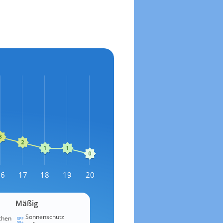
16
17
18
19
20
Mäßig
Sonnenschutz
chen