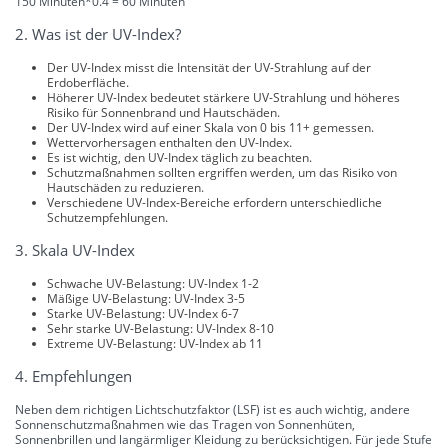
150 Minuten*0.4 = 60 Minuten
2. Was ist der UV-Index?
Der UV-Index misst die Intensität der UV-Strahlung auf der
Erdoberfläche.
Höherer UV-Index bedeutet stärkere UV-Strahlung und höheres
Risiko für Sonnenbrand und Hautschäden.
Der UV-Index wird auf einer Skala von 0 bis 11+ gemessen.
Wettervorhersagen enthalten den UV-Index.
Es ist wichtig, den UV-Index täglich zu beachten.
Schutzmaßnahmen sollten ergriffen werden, um das Risiko von
Hautschäden zu reduzieren.
Verschiedene UV-Index-Bereiche erfordern unterschiedliche
Schutzempfehlungen.
3. Skala UV-Index
Schwache UV-Belastung: UV-Index 1-2
Mäßige UV-Belastung: UV-Index 3-5
Starke UV-Belastung: UV-Index 6-7
Sehr starke UV-Belastung: UV-Index 8-10
Extreme UV-Belastung: UV-Index ab 11
4. Empfehlungen
Neben dem richtigen Lichtschutzfaktor (LSF) ist es auch wichtig, andere
Sonnenschutzmaßnahmen wie das Tragen von Sonnenhüten,
Sonnenbrillen und langärmliger Kleidung zu berücksichtigen. Für jede Stufe