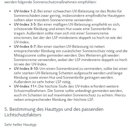
werden folgende Sonnenschutzmaßnahmen empfohlen:
UV-Index 1-2:
Bei einer schwachen UV-Belastung ist das Risiko für
Sonnenschäden zwar gering, insbesondere empfindliche Hauttypen
sollten aber trotzdem Sonnencreme verwenden.
UV-Index 3-5:
Bei einer mäßigen UV-Belastung empfiehlt es sich,
schützende Kleidung und einen Hut sowie eine Sonnenbrille zu
tragen. Außerdem sollte man sich mit einer Sonnencreme
eincremen, bei der der LSF mindestens doppelt so hoch ist wie der
UV-Index.
UV-Index 6-7:
Bei einer starken UV-Belastung ist neben
entsprechender Kleidung ein zusätzlicher Sonnenschutz nötig und die
Mittagssonne sollte gemieden werden. Des Weiteren gilt wieder:
Sonnencreme verwenden, wobei der LSF mindestens doppelt so hoch
ist wie der UV-Index.
UV-Index 8-10:
Um einen Sonnenbrand zu vermeiden, sollte bei einer
sehr starken UV-Belastung Schatten aufgesucht werden und lange
Kleidung sowie einen Hut und Sonnenbrille getragen werden.
Außerdem ist sehr hoher LSF nötig.
UV-Index 11+:
Die höchste Stufe des UV-Index erfordert weitere
Schutzmaßnahmen. Die Sonne sollte unbedingt gemieden werden,
auch im Schatten ist auf maximalen Sonnenschutz zu achten. Hierzu
neben entsprechender Kleidung der höchste LSF.
5. Bestimmung des Hauttyps und des passenden
Lichtschutzfaktors
Sehr heller Hauttyp