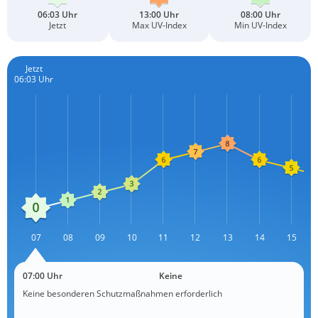
06:03 Uhr
13:00 Uhr
08:00 Uhr
Jetzt
Max UV-Index
Min UV-Index
Jetzt
06:03 Uhr
L
07
08
09
10
11
12
13
L
14
15
07:00 Uhr
Keine
Keine besonderen Schutzmaßnahmen erforderlich