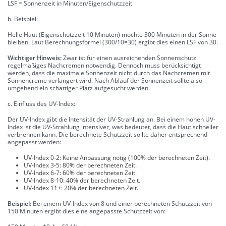
LSF = Sonnenzeit in Minuten/Eigenschutzzeit
b. Beispiel:
Helle Haut (Eigenschutzzeit 10 Minuten) möchte 300 Minuten in der Sonne
bleiben. Laut Berechnungsformel (300/10=30) ergibt dies einen LSF von 30.
Wichtiger Hinweis:
Zwar ist für einen ausreichenden Sonnenschutz
regelmäßiges Nachcremen notwendig. Dennoch muss berücksichtigt
werden, dass die maximale Sonnenzeit nicht durch das Nachcremen mit
Sonnencreme verlängert wird. Nach Ablauf der Sonnenzeit sollte also
umgehend ein schattiger Platz aufgesucht werden.
c. Einfluss des UV-Index:
Der UV-Index gibt die Intensität der UV-Strahlung an. Bei einem hohen UV-
Index ist die UV-Strahlung intensiver, was bedeutet, dass die Haut schneller
verbrennen kann. Die berechnete Schutzzeit sollte daher entsprechend
angepasst werden:
UV-Index 0-2: Keine Anpassung nötig (100% der berechneten Zeit).
UV-Index 3-5: 80% der berechneten Zeit.
UV-Index 6-7: 60% der berechneten Zeit.
UV-Index 8-10: 40% der berechneten Zeit.
UV-Index 11+: 20% der berechneten Zeit.
Beispiel:
Bei einem UV-Index von 8 und einer berechneten Schutzzeit von
150 Minuten ergibt dies eine angepasste Schutzzeit von: