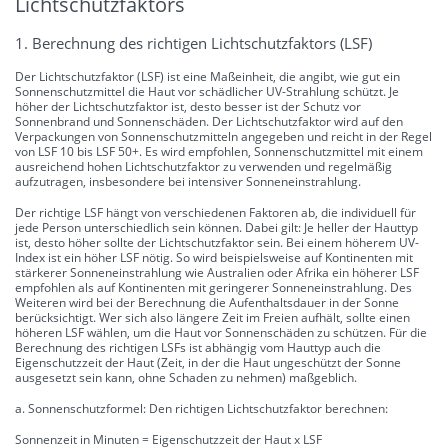
Lichtschutzfaktors
1. Berechnung des richtigen Lichtschutzfaktors (LSF)
Der Lichtschutzfaktor (LSF) ist eine Maßeinheit, die angibt, wie gut ein
Sonnenschutzmittel die Haut vor schädlicher UV-Strahlung schützt. Je
höher der Lichtschutzfaktor ist, desto besser ist der Schutz vor
Sonnenbrand und Sonnenschäden. Der Lichtschutzfaktor wird auf den
Verpackungen von Sonnenschutzmitteln angegeben und reicht in der Regel
von LSF 10 bis LSF 50+. Es wird empfohlen, Sonnenschutzmittel mit einem
ausreichend hohen Lichtschutzfaktor zu verwenden und regelmäßig
aufzutragen, insbesondere bei intensiver Sonneneinstrahlung.
Der richtige LSF hängt von verschiedenen Faktoren ab, die individuell für
jede Person unterschiedlich sein können. Dabei gilt: Je heller der Hauttyp
ist, desto höher sollte der Lichtschutzfaktor sein. Bei einem höherem UV-
Index ist ein höher LSF nötig. So wird beispielsweise auf Kontinenten mit
stärkerer Sonneneinstrahlung wie Australien oder Afrika ein höherer LSF
empfohlen als auf Kontinenten mit geringerer Sonneneinstrahlung. Des
Weiteren wird bei der Berechnung die Aufenthaltsdauer in der Sonne
berücksichtigt. Wer sich also längere Zeit im Freien aufhält, sollte einen
höheren LSF wählen, um die Haut vor Sonnenschäden zu schützen. Für die
Berechnung des richtigen LSFs ist abhängig vom Hauttyp auch die
Eigenschutzzeit der Haut (Zeit, in der die Haut ungeschützt der Sonne
ausgesetzt sein kann, ohne Schaden zu nehmen) maßgeblich.
a. Sonnenschutzformel: Den richtigen Lichtschutzfaktor berechnen:
Sonnenzeit in Minuten = Eigenschutzzeit der Haut x LSF