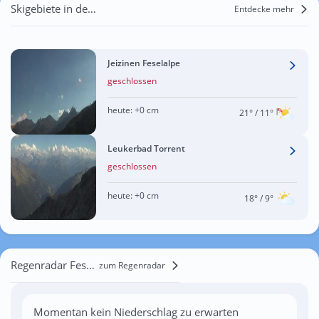
Skigebiete in der Nähe von Feschel
Entdecke mehr
Jeizinen Feselalpe
geschlossen
heute:
+0 cm
21°
/ 11°
Leukerbad Torrent
geschlossen
heute:
+0 cm
18°
/ 9°
Regenradar Feschel
zum Regenradar
Momentan kein Niederschlag zu erwarten