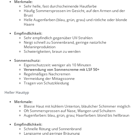
Merkmale:
Sehr helle, fast durchscheinende Hautfarbe
Häufig Sommersprossen im Gesicht, auf den Armen und der
Brust
Helle Augenfarben (blau, grün, grau) und rötliche oder blonde
Haare
Empfindlichkeit:
Sehr empfindlich gegenüber UV-Strahlen
Neigt schnell zu Sonnenbrand, geringe natürliche
Melaninproduktion
Schwierigkeiten, braun zu werden
Sonnenschutz:
Eigenschutzzeit: weniger als 10 Minuten
Verwendung von Sonnencreme mit LSF 50+
Regelmäßiges Nachcremen
Vermeidung der Mittagssonne
Tragen von Schutzkleidung
Heller Hauttyp
Merkmale:
Blasse Haut mit kühlem Unterton, bläulicher Schimmer möglich
Oft Sommersprossen auf Nase, Wangen und Schultern
Augenfarben: blau, grün, grau; Haarfarben: blond bis hellbraun
Empfindlichkeit:
Schnelle Rötung und Sonnenbrand
Langsame und geringe Bräunung