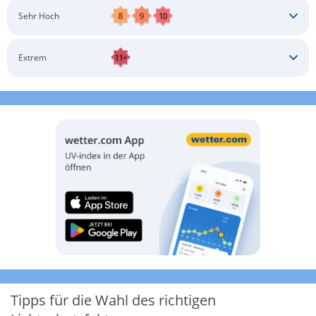
Schatten aufsuchen
Sonnenschutz auftragen
Langärmlige Bekleidung
Sonnenbrille
Sehr Hoch
Kopfbedeckung
Schatten aufsuchen
Sonnenschutz auftragen
Langärmlige Bekleidung
Sonnenbrille
Extrem
Kopfbedeckung
Schatten aufsuchen
Sonnenschutz auftragen
Langärmlige Bekleidung
Sonnenbrille
Kopfbedeckung
Möglichst drinnen aufhalten
Tipps für die Wahl des richtigen