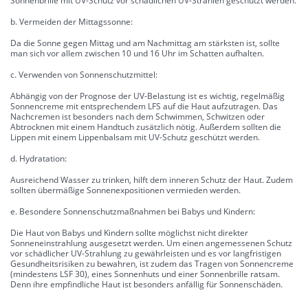
Sonnenbrille mit UV-Schutz vor schädlichen UV-Strahlen geschützt werden.
b. Vermeiden der Mittagssonne:
Da die Sonne gegen Mittag und am Nachmittag am stärksten ist, sollte
man sich vor allem zwischen 10 und 16 Uhr im Schatten aufhalten.
c. Verwenden von Sonnenschutzmittel:
Abhängig von der Prognose der UV-Belastung ist es wichtig, regelmäßig
Sonnencreme mit entsprechendem LFS auf die Haut aufzutragen. Das
Nachcremen ist besonders nach dem Schwimmen, Schwitzen oder
Abtrocknen mit einem Handtuch zusätzlich nötig. Außerdem sollten die
Lippen mit einem Lippenbalsam mit UV-Schutz geschützt werden.
d. Hydratation:
Ausreichend Wasser zu trinken, hilft dem inneren Schutz der Haut. Zudem
sollten übermäßige Sonnenexpositionen vermieden werden.
e. Besondere Sonnenschutzmaßnahmen bei Babys und Kindern:
Die Haut von Babys und Kindern sollte möglichst nicht direkter
Sonneneinstrahlung ausgesetzt werden. Um einen angemessenen Schutz
vor schädlicher UV-Strahlung zu gewährleisten und es vor langfristigen
Gesundheitsrisiken zu bewahren, ist zudem das Tragen von Sonnencreme
(mindestens LSF 30), eines Sonnenhuts und einer Sonnenbrille ratsam.
Denn ihre empfindliche Haut ist besonders anfällig für Sonnenschäden.