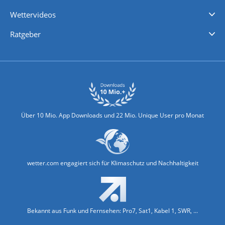
iPhone Wetter
iPad Wetter
Android Wetter
Wettervideos
Nachrichten
Deutschlandwetter
Schweizwetter
Österreichwetter
Regionalwetter
Wetter in Europa
Wetter Weltweit
Wetterlexikon
Promi-News
Ratgeber
Biowetter
Glätteindex
Reiseziel Finder
Erkältungswetter
Klima & Umwelt
Über 10 Mio. App Downloads und 22 Mio. Unique User pro Monat
wetter.com engagiert sich für Klimaschutz und Nachhaltigkeit
Bekannt aus Funk und Fernsehen: Pro7, Sat1, Kabel 1, SWR, ...