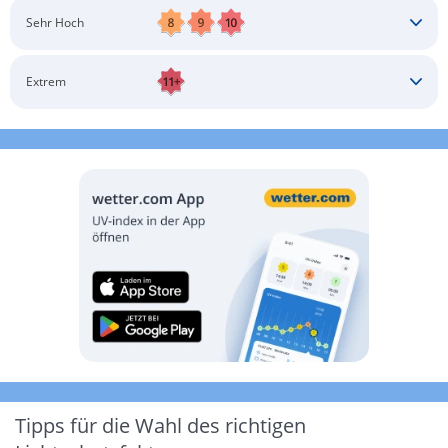
Schatten aufsuchen
Sonnenschutz auftragen
Langärmlige Bekleidung
Sonnenbrille
Sehr Hoch
Kopfbedeckung
Schatten aufsuchen
Sonnenschutz auftragen
Langärmlige Bekleidung
Sonnenbrille
Extrem
Kopfbedeckung
Schatten aufsuchen
Sonnenschutz auftragen
Langärmlige Bekleidung
Sonnenbrille
Kopfbedeckung
Möglichst drinnen aufhalten
Tipps für die Wahl des richtigen