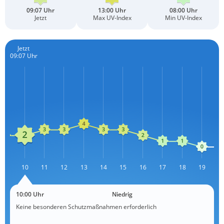
09:07 Uhr
13:00 Uhr
08:00 Uhr
Jetzt
Max UV-Index
Min UV-Index
Jetzt
09:07 Uhr
09
10
11
12
L
13
14
15
16
17
18
19
2
10:00 Uhr
Niedrig
Keine besonderen Schutzmaßnahmen erforderlich