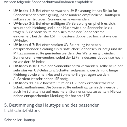
werden folgende Sonnenschutzmaßnahmen empfohlen:
UV-Index 1-2:
Bei einer schwachen UV-Belastung ist das Risiko für
Sonnenschäden zwar gering, insbesondere empfindliche Hauttypen
sollten aber trotzdem Sonnencreme verwenden.
UV-Index 3-5:
Bei einer mäßigen UV-Belastung empfiehlt es sich,
schützende Kleidung und einen Hut sowie eine Sonnenbrille zu
tragen. Außerdem sollte man sich mit einer Sonnencreme
eincremen, bei der der LSF mindestens doppelt so hoch ist wie der
UV-Index.
UV-Index 6-7:
Bei einer starken UV-Belastung ist neben
entsprechender Kleidung ein zusätzlicher Sonnenschutz nötig und die
Mittagssonne sollte gemieden werden. Des Weiteren gilt wieder:
Sonnencreme verwenden, wobei der LSF mindestens doppelt so hoch
ist wie der UV-Index.
UV-Index 8-10:
Um einen Sonnenbrand zu vermeiden, sollte bei einer
sehr starken UV-Belastung Schatten aufgesucht werden und lange
Kleidung sowie einen Hut und Sonnenbrille getragen werden.
Außerdem ist sehr hoher LSF nötig.
UV-Index 11+:
Die höchste Stufe des UV-Index erfordert weitere
Schutzmaßnahmen. Die Sonne sollte unbedingt gemieden werden,
auch im Schatten ist auf maximalen Sonnenschutz zu achten. Hierzu
neben entsprechender Kleidung der höchste LSF.
5. Bestimmung des Hauttyps und des passenden
Lichtschutzfaktors
Sehr heller Hauttyp