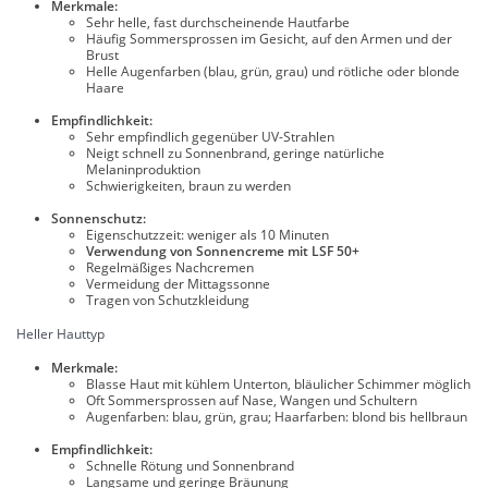
Merkmale:
Sehr helle, fast durchscheinende Hautfarbe
Häufig Sommersprossen im Gesicht, auf den Armen und der
Brust
Helle Augenfarben (blau, grün, grau) und rötliche oder blonde
Haare
Empfindlichkeit:
Sehr empfindlich gegenüber UV-Strahlen
Neigt schnell zu Sonnenbrand, geringe natürliche
Melaninproduktion
Schwierigkeiten, braun zu werden
Sonnenschutz:
Eigenschutzzeit: weniger als 10 Minuten
Verwendung von Sonnencreme mit LSF 50+
Regelmäßiges Nachcremen
Vermeidung der Mittagssonne
Tragen von Schutzkleidung
Heller Hauttyp
Merkmale:
Blasse Haut mit kühlem Unterton, bläulicher Schimmer möglich
Oft Sommersprossen auf Nase, Wangen und Schultern
Augenfarben: blau, grün, grau; Haarfarben: blond bis hellbraun
Empfindlichkeit:
Schnelle Rötung und Sonnenbrand
Langsame und geringe Bräunung