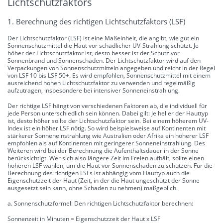
Lichtschutzfaktors
1. Berechnung des richtigen Lichtschutzfaktors (LSF)
Der Lichtschutzfaktor (LSF) ist eine Maßeinheit, die angibt, wie gut ein
Sonnenschutzmittel die Haut vor schädlicher UV-Strahlung schützt. Je
höher der Lichtschutzfaktor ist, desto besser ist der Schutz vor
Sonnenbrand und Sonnenschäden. Der Lichtschutzfaktor wird auf den
Verpackungen von Sonnenschutzmitteln angegeben und reicht in der Regel
von LSF 10 bis LSF 50+. Es wird empfohlen, Sonnenschutzmittel mit einem
ausreichend hohen Lichtschutzfaktor zu verwenden und regelmäßig
aufzutragen, insbesondere bei intensiver Sonneneinstrahlung.
Der richtige LSF hängt von verschiedenen Faktoren ab, die individuell für
jede Person unterschiedlich sein können. Dabei gilt: Je heller der Hauttyp
ist, desto höher sollte der Lichtschutzfaktor sein. Bei einem höherem UV-
Index ist ein höher LSF nötig. So wird beispielsweise auf Kontinenten mit
stärkerer Sonneneinstrahlung wie Australien oder Afrika ein höherer LSF
empfohlen als auf Kontinenten mit geringerer Sonneneinstrahlung. Des
Weiteren wird bei der Berechnung die Aufenthaltsdauer in der Sonne
berücksichtigt. Wer sich also längere Zeit im Freien aufhält, sollte einen
höheren LSF wählen, um die Haut vor Sonnenschäden zu schützen. Für die
Berechnung des richtigen LSFs ist abhängig vom Hauttyp auch die
Eigenschutzzeit der Haut (Zeit, in der die Haut ungeschützt der Sonne
ausgesetzt sein kann, ohne Schaden zu nehmen) maßgeblich.
a. Sonnenschutzformel: Den richtigen Lichtschutzfaktor berechnen:
Sonnenzeit in Minuten = Eigenschutzzeit der Haut x LSF