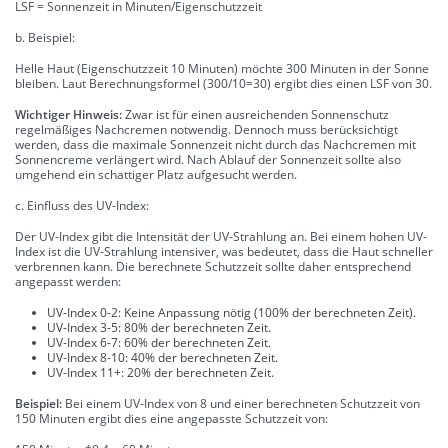
LSF = Sonnenzeit in Minuten/Eigenschutzzeit
b. Beispiel:
Helle Haut (Eigenschutzzeit 10 Minuten) möchte 300 Minuten in der Sonne
bleiben. Laut Berechnungsformel (300/10=30) ergibt dies einen LSF von 30.
Wichtiger Hinweis:
Zwar ist für einen ausreichenden Sonnenschutz
regelmäßiges Nachcremen notwendig. Dennoch muss berücksichtigt
werden, dass die maximale Sonnenzeit nicht durch das Nachcremen mit
Sonnencreme verlängert wird. Nach Ablauf der Sonnenzeit sollte also
umgehend ein schattiger Platz aufgesucht werden.
c. Einfluss des UV-Index:
Der UV-Index gibt die Intensität der UV-Strahlung an. Bei einem hohen UV-
Index ist die UV-Strahlung intensiver, was bedeutet, dass die Haut schneller
verbrennen kann. Die berechnete Schutzzeit sollte daher entsprechend
angepasst werden:
UV-Index 0-2: Keine Anpassung nötig (100% der berechneten Zeit).
UV-Index 3-5: 80% der berechneten Zeit.
UV-Index 6-7: 60% der berechneten Zeit.
UV-Index 8-10: 40% der berechneten Zeit.
UV-Index 11+: 20% der berechneten Zeit.
Beispiel:
Bei einem UV-Index von 8 und einer berechneten Schutzzeit von
150 Minuten ergibt dies eine angepasste Schutzzeit von: