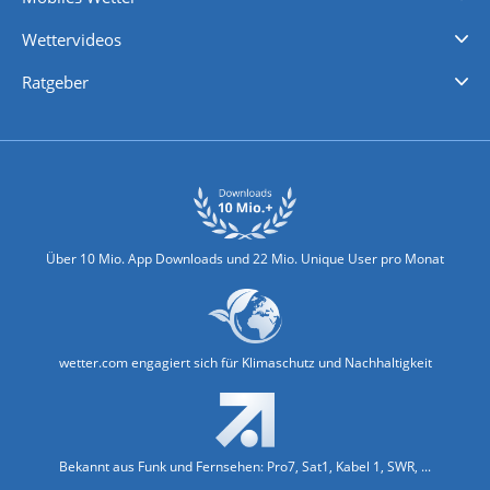
iPhone Wetter
iPad Wetter
Android Wetter
Wettervideos
Nachrichten
Deutschlandwetter
Schweizwetter
Österreichwetter
Regionalwetter
Wetter in Europa
Wetter Weltweit
Wetterlexikon
Promi-News
Ratgeber
Biowetter
Glätteindex
Reiseziel Finder
Erkältungswetter
Klima & Umwelt
Über 10 Mio. App Downloads und 22 Mio. Unique User pro Monat
wetter.com engagiert sich für Klimaschutz und Nachhaltigkeit
Bekannt aus Funk und Fernsehen: Pro7, Sat1, Kabel 1, SWR, ...