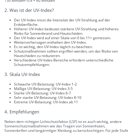
150 Minuten*0.4 = 60 Minuten
2. Was ist der UV-Index?
Der UV-Index misst die Intensität der UV-Strahlung auf der
Erdoberfläche.
Höherer UV-Index bedeutet stärkere UV-Strahlung und höheres
Risiko für Sonnenbrand und Hautschäden.
Der UV-Index wird auf einer Skala von 0 bis 11+ gemessen.
Wettervorhersagen enthalten den UV-Index.
Es ist wichtig, den UV-Index täglich zu beachten.
Schutzmaßnahmen sollten ergriffen werden, um das Risiko von
Hautschäden zu reduzieren.
Verschiedene UV-Index-Bereiche erfordern unterschiedliche
Schutzempfehlungen.
3. Skala UV-Index
Schwache UV-Belastung: UV-Index 1-2
Mäßige UV-Belastung: UV-Index 3-5
Starke UV-Belastung: UV-Index 6-7
Sehr starke UV-Belastung: UV-Index 8-10
Extreme UV-Belastung: UV-Index ab 11
4. Empfehlungen
Neben dem richtigen Lichtschutzfaktor (LSF) ist es auch wichtig, andere
Sonnenschutzmaßnahmen wie das Tragen von Sonnenhüten,
Sonnenbrillen und langärmliger Kleidung zu berücksichtigen. Für jede Stufe