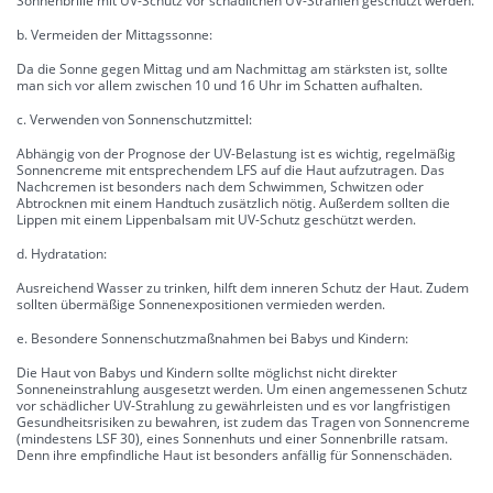
Sonnenbrille mit UV-Schutz vor schädlichen UV-Strahlen geschützt werden.
b. Vermeiden der Mittagssonne:
Da die Sonne gegen Mittag und am Nachmittag am stärksten ist, sollte
man sich vor allem zwischen 10 und 16 Uhr im Schatten aufhalten.
c. Verwenden von Sonnenschutzmittel:
Abhängig von der Prognose der UV-Belastung ist es wichtig, regelmäßig
Sonnencreme mit entsprechendem LFS auf die Haut aufzutragen. Das
Nachcremen ist besonders nach dem Schwimmen, Schwitzen oder
Abtrocknen mit einem Handtuch zusätzlich nötig. Außerdem sollten die
Lippen mit einem Lippenbalsam mit UV-Schutz geschützt werden.
d. Hydratation:
Ausreichend Wasser zu trinken, hilft dem inneren Schutz der Haut. Zudem
sollten übermäßige Sonnenexpositionen vermieden werden.
e. Besondere Sonnenschutzmaßnahmen bei Babys und Kindern:
Die Haut von Babys und Kindern sollte möglichst nicht direkter
Sonneneinstrahlung ausgesetzt werden. Um einen angemessenen Schutz
vor schädlicher UV-Strahlung zu gewährleisten und es vor langfristigen
Gesundheitsrisiken zu bewahren, ist zudem das Tragen von Sonnencreme
(mindestens LSF 30), eines Sonnenhuts und einer Sonnenbrille ratsam.
Denn ihre empfindliche Haut ist besonders anfällig für Sonnenschäden.