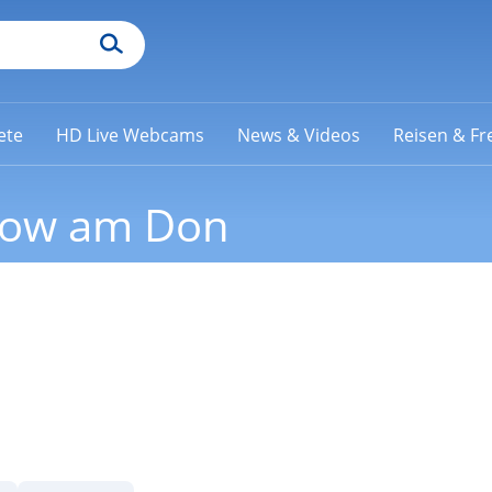
ete
HD Live Webcams
News & Videos
Reisen & Fre
stow am Don