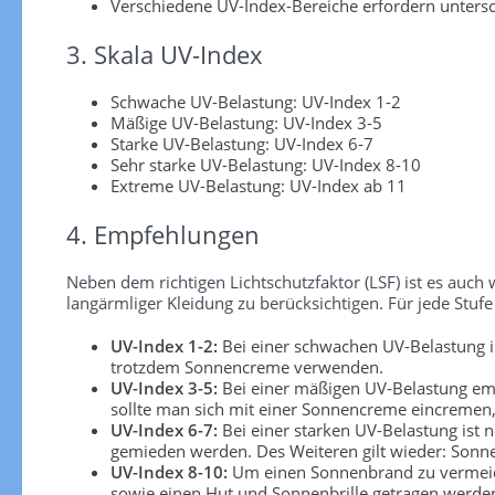
Verschiedene UV-Index-Bereiche erfordern unters
3. Skala UV-Index
Schwache UV-Belastung: UV-Index 1-2
Mäßige UV-Belastung: UV-Index 3-5
Starke UV-Belastung: UV-Index 6-7
Sehr starke UV-Belastung: UV-Index 8-10
Extreme UV-Belastung: UV-Index ab 11
4. Empfehlungen
Neben dem richtigen Lichtschutzfaktor (LSF) ist es au
langärmliger Kleidung zu berücksichtigen. Für jede S
UV-Index 1-2:
Bei einer schwachen UV-Belastung is
trotzdem Sonnencreme verwenden.
UV-Index 3-5:
Bei einer mäßigen UV-Belastung emp
sollte man sich mit einer Sonnencreme eincremen, 
UV-Index 6-7:
Bei einer starken UV-Belastung ist 
gemieden werden. Des Weiteren gilt wieder: Sonn
UV-Index 8-10:
Um einen Sonnenbrand zu vermeiden
sowie einen Hut und Sonnenbrille getragen werden