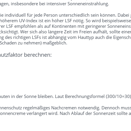
gen, insbesondere bei intensiver Sonneneinstrahlung.
 individuell für jede Person unterschiedlich sein können. Dabei gil
 höherem UV-Index ist ein höher LSF nötig. So wird beispielsweise
rer LSF empfohlen als auf Kontinenten mit geringerer Sonneneins
sichtigt. Wer sich also längere Zeit im Freien aufhält, sollte ei
des richtigen LSFs ist abhängig vom Hauttyp auch die Eigenschutz
e Schaden zu nehmen) maßgeblich.
hutzfaktor berechnen:
uten in der Sonne bleiben. Laut Berechnungsformel (300/10=30) 
onnenschutz regelmäßiges Nachcremen notwendig. Dennoch muss b
nnencreme verlängert wird. Nach Ablauf der Sonnenzeit sollte a