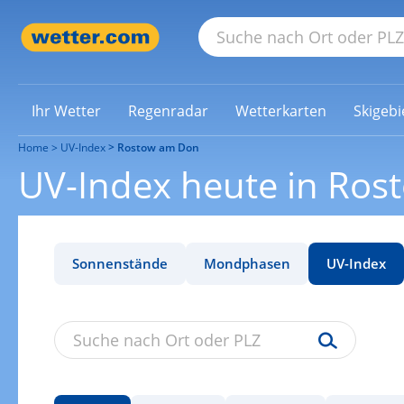
Ihr Wetter
Regenradar
Wetterkarten
Skigebi
Home
UV-Index
Rostow am Don
UV-Index heute in Ro
Sonnenstände
Mondphasen
UV-Index