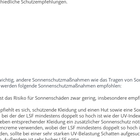
chiedliche Schutzempfehlungen.
ch wichtig, andere Sonnenschutzmaßnahmen wie das Tragen von S
tufe werden folgende Sonnenschutzmaßnahmen empfohlen:
t das Risiko für Sonnenschäden zwar gering, insbesondere empfi
fiehlt es sich, schützende Kleidung und einen Hut sowie eine So
bei der der LSF mindestens doppelt so hoch ist wie der UV-Index
neben entsprechender Kleidung ein zusätzlicher Sonnenschutz nöti
encreme verwenden, wobei der LSF mindestens doppelt so hoch is
, sollte bei einer sehr starken UV-Belastung Schatten aufgesu
. Außerdem ist sehr hoher LSF nötig.