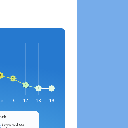
15
16
17
18
19
och
Sonnenschutz