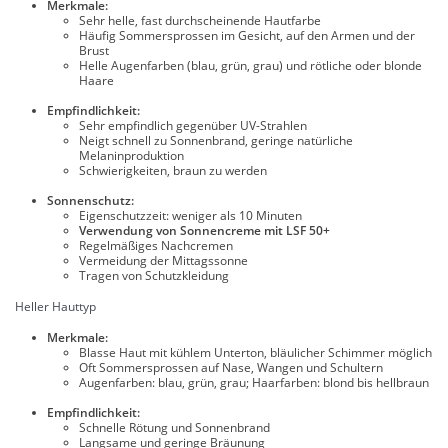
Merkmale:
Sehr helle, fast durchscheinende Hautfarbe
Häufig Sommersprossen im Gesicht, auf den Armen und der
Brust
Helle Augenfarben (blau, grün, grau) und rötliche oder blonde
Haare
Empfindlichkeit:
Sehr empfindlich gegenüber UV-Strahlen
Neigt schnell zu Sonnenbrand, geringe natürliche
Melaninproduktion
Schwierigkeiten, braun zu werden
Sonnenschutz:
Eigenschutzzeit: weniger als 10 Minuten
Verwendung von Sonnencreme mit LSF 50+
Regelmäßiges Nachcremen
Vermeidung der Mittagssonne
Tragen von Schutzkleidung
Heller Hauttyp
Merkmale:
Blasse Haut mit kühlem Unterton, bläulicher Schimmer möglich
Oft Sommersprossen auf Nase, Wangen und Schultern
Augenfarben: blau, grün, grau; Haarfarben: blond bis hellbraun
Empfindlichkeit:
Schnelle Rötung und Sonnenbrand
Langsame und geringe Bräunung