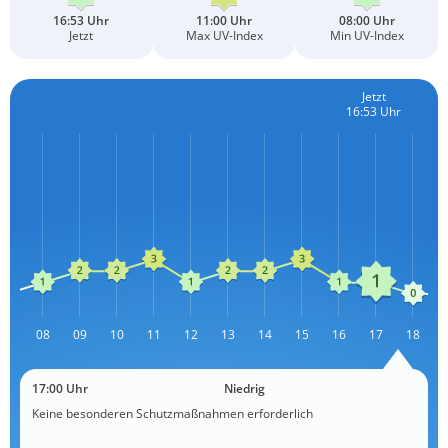
16:53 Uhr
11:00 Uhr
08:00 Uhr
Jetzt
Max UV-Index
Min UV-Index
Jetzt
16:53 Uhr
07
08
09
10
11
12
13
L
14
15
16
17
18
17:00 Uhr
Niedrig
Keine besonderen Schutzmaßnahmen erforderlich