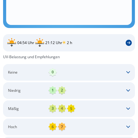
04:54 Uhr
21:12 Uhr
2 h
UV-Belastung und Empfehlungen
Keine
Keine besonderen Schutzmaßnahmen erforderlich
Niedrig
Keine besonderen Schutzmaßnahmen erforderlich
Mäßig
Schatten aufsuchen
Sonnenschutz auftragen
Langärmlige Bekleidung
Sonnenbrille
Hoch
Kopfbedeckung