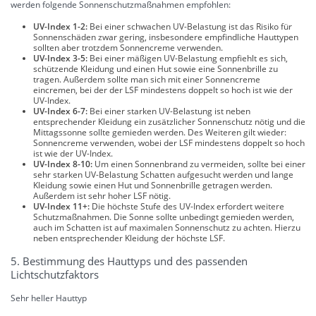
werden folgende Sonnenschutzmaßnahmen empfohlen:
UV-Index 1-2:
Bei einer schwachen UV-Belastung ist das Risiko für
Sonnenschäden zwar gering, insbesondere empfindliche Hauttypen
sollten aber trotzdem Sonnencreme verwenden.
UV-Index 3-5:
Bei einer mäßigen UV-Belastung empfiehlt es sich,
schützende Kleidung und einen Hut sowie eine Sonnenbrille zu
tragen. Außerdem sollte man sich mit einer Sonnencreme
eincremen, bei der der LSF mindestens doppelt so hoch ist wie der
UV-Index.
UV-Index 6-7:
Bei einer starken UV-Belastung ist neben
entsprechender Kleidung ein zusätzlicher Sonnenschutz nötig und die
Mittagssonne sollte gemieden werden. Des Weiteren gilt wieder:
Sonnencreme verwenden, wobei der LSF mindestens doppelt so hoch
ist wie der UV-Index.
UV-Index 8-10:
Um einen Sonnenbrand zu vermeiden, sollte bei einer
sehr starken UV-Belastung Schatten aufgesucht werden und lange
Kleidung sowie einen Hut und Sonnenbrille getragen werden.
Außerdem ist sehr hoher LSF nötig.
UV-Index 11+:
Die höchste Stufe des UV-Index erfordert weitere
Schutzmaßnahmen. Die Sonne sollte unbedingt gemieden werden,
auch im Schatten ist auf maximalen Sonnenschutz zu achten. Hierzu
neben entsprechender Kleidung der höchste LSF.
5. Bestimmung des Hauttyps und des passenden
Lichtschutzfaktors
Sehr heller Hauttyp