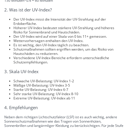
150 Minuten*0.4 = 60 Minuten
2. Was ist der UV-Index?
Der UV-Index misst die Intensität der UV-Strahlung auf der
Erdoberfläche.
Höherer UV-Index bedeutet stärkere UV-Strahlung und höheres
Risiko für Sonnenbrand und Hautschäden.
Der UV-Index wird auf einer Skala von 0 bis 11+ gemessen.
Wettervorhersagen enthalten den UV-Index.
Es ist wichtig, den UV-Index täglich zu beachten.
Schutzmaßnahmen sollten ergriffen werden, um das Risiko von
Hautschäden zu reduzieren.
Verschiedene UV-Index-Bereiche erfordern unterschiedliche
Schutzempfehlungen.
3. Skala UV-Index
Schwache UV-Belastung: UV-Index 1-2
Mäßige UV-Belastung: UV-Index 3-5
Starke UV-Belastung: UV-Index 6-7
Sehr starke UV-Belastung: UV-Index 8-10
Extreme UV-Belastung: UV-Index ab 11
4. Empfehlungen
Neben dem richtigen Lichtschutzfaktor (LSF) ist es auch wichtig, andere
Sonnenschutzmaßnahmen wie das Tragen von Sonnenhüten,
Sonnenbrillen und langärmliger Kleidung zu berücksichtigen. Für jede Stufe