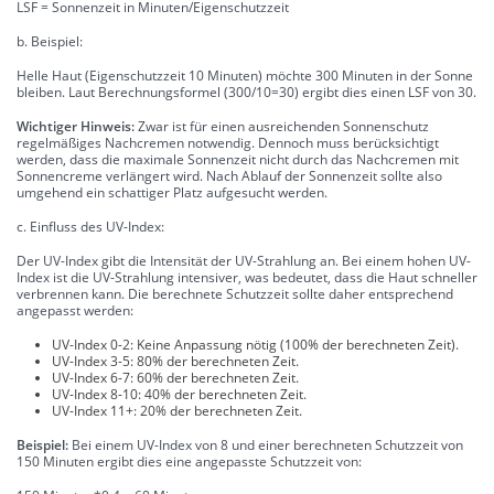
LSF = Sonnenzeit in Minuten/Eigenschutzzeit
b. Beispiel:
Helle Haut (Eigenschutzzeit 10 Minuten) möchte 300 Minuten in der Sonne
bleiben. Laut Berechnungsformel (300/10=30) ergibt dies einen LSF von 30.
Wichtiger Hinweis:
Zwar ist für einen ausreichenden Sonnenschutz
regelmäßiges Nachcremen notwendig. Dennoch muss berücksichtigt
werden, dass die maximale Sonnenzeit nicht durch das Nachcremen mit
Sonnencreme verlängert wird. Nach Ablauf der Sonnenzeit sollte also
umgehend ein schattiger Platz aufgesucht werden.
c. Einfluss des UV-Index:
Der UV-Index gibt die Intensität der UV-Strahlung an. Bei einem hohen UV-
Index ist die UV-Strahlung intensiver, was bedeutet, dass die Haut schneller
verbrennen kann. Die berechnete Schutzzeit sollte daher entsprechend
angepasst werden:
UV-Index 0-2: Keine Anpassung nötig (100% der berechneten Zeit).
UV-Index 3-5: 80% der berechneten Zeit.
UV-Index 6-7: 60% der berechneten Zeit.
UV-Index 8-10: 40% der berechneten Zeit.
UV-Index 11+: 20% der berechneten Zeit.
Beispiel:
Bei einem UV-Index von 8 und einer berechneten Schutzzeit von
150 Minuten ergibt dies eine angepasste Schutzzeit von: