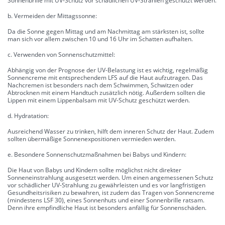
Sonnenbrille mit UV-Schutz vor schädlichen UV-Strahlen geschützt werden.
b. Vermeiden der Mittagssonne:
Da die Sonne gegen Mittag und am Nachmittag am stärksten ist, sollte
man sich vor allem zwischen 10 und 16 Uhr im Schatten aufhalten.
c. Verwenden von Sonnenschutzmittel:
Abhängig von der Prognose der UV-Belastung ist es wichtig, regelmäßig
Sonnencreme mit entsprechendem LFS auf die Haut aufzutragen. Das
Nachcremen ist besonders nach dem Schwimmen, Schwitzen oder
Abtrocknen mit einem Handtuch zusätzlich nötig. Außerdem sollten die
Lippen mit einem Lippenbalsam mit UV-Schutz geschützt werden.
d. Hydratation:
Ausreichend Wasser zu trinken, hilft dem inneren Schutz der Haut. Zudem
sollten übermäßige Sonnenexpositionen vermieden werden.
e. Besondere Sonnenschutzmaßnahmen bei Babys und Kindern:
Die Haut von Babys und Kindern sollte möglichst nicht direkter
Sonneneinstrahlung ausgesetzt werden. Um einen angemessenen Schutz
vor schädlicher UV-Strahlung zu gewährleisten und es vor langfristigen
Gesundheitsrisiken zu bewahren, ist zudem das Tragen von Sonnencreme
(mindestens LSF 30), eines Sonnenhuts und einer Sonnenbrille ratsam.
Denn ihre empfindliche Haut ist besonders anfällig für Sonnenschäden.