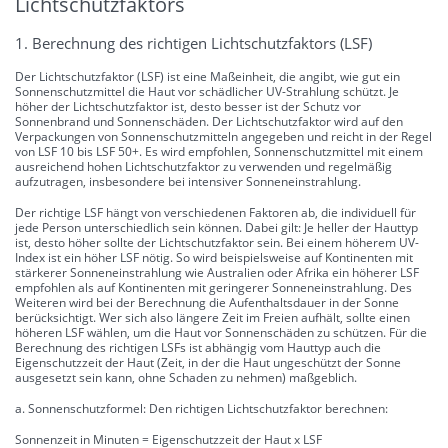
Lichtschutzfaktors
1. Berechnung des richtigen Lichtschutzfaktors (LSF)
Der Lichtschutzfaktor (LSF) ist eine Maßeinheit, die angibt, wie gut ein
Sonnenschutzmittel die Haut vor schädlicher UV-Strahlung schützt. Je
höher der Lichtschutzfaktor ist, desto besser ist der Schutz vor
Sonnenbrand und Sonnenschäden. Der Lichtschutzfaktor wird auf den
Verpackungen von Sonnenschutzmitteln angegeben und reicht in der Regel
von LSF 10 bis LSF 50+. Es wird empfohlen, Sonnenschutzmittel mit einem
ausreichend hohen Lichtschutzfaktor zu verwenden und regelmäßig
aufzutragen, insbesondere bei intensiver Sonneneinstrahlung.
Der richtige LSF hängt von verschiedenen Faktoren ab, die individuell für
jede Person unterschiedlich sein können. Dabei gilt: Je heller der Hauttyp
ist, desto höher sollte der Lichtschutzfaktor sein. Bei einem höherem UV-
Index ist ein höher LSF nötig. So wird beispielsweise auf Kontinenten mit
stärkerer Sonneneinstrahlung wie Australien oder Afrika ein höherer LSF
empfohlen als auf Kontinenten mit geringerer Sonneneinstrahlung. Des
Weiteren wird bei der Berechnung die Aufenthaltsdauer in der Sonne
berücksichtigt. Wer sich also längere Zeit im Freien aufhält, sollte einen
höheren LSF wählen, um die Haut vor Sonnenschäden zu schützen. Für die
Berechnung des richtigen LSFs ist abhängig vom Hauttyp auch die
Eigenschutzzeit der Haut (Zeit, in der die Haut ungeschützt der Sonne
ausgesetzt sein kann, ohne Schaden zu nehmen) maßgeblich.
a. Sonnenschutzformel: Den richtigen Lichtschutzfaktor berechnen:
Sonnenzeit in Minuten = Eigenschutzzeit der Haut x LSF