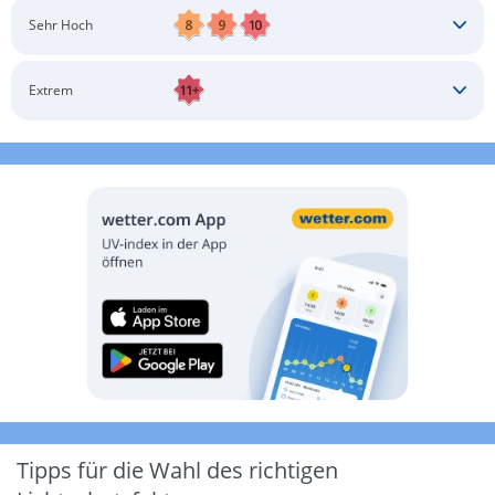
Schatten aufsuchen
Sonnenschutz auftragen
Langärmlige Bekleidung
Sonnenbrille
Sehr Hoch
Kopfbedeckung
Schatten aufsuchen
Sonnenschutz auftragen
Langärmlige Bekleidung
Sonnenbrille
Extrem
Kopfbedeckung
Schatten aufsuchen
Sonnenschutz auftragen
Langärmlige Bekleidung
Sonnenbrille
Kopfbedeckung
Möglichst drinnen aufhalten
Tipps für die Wahl des richtigen