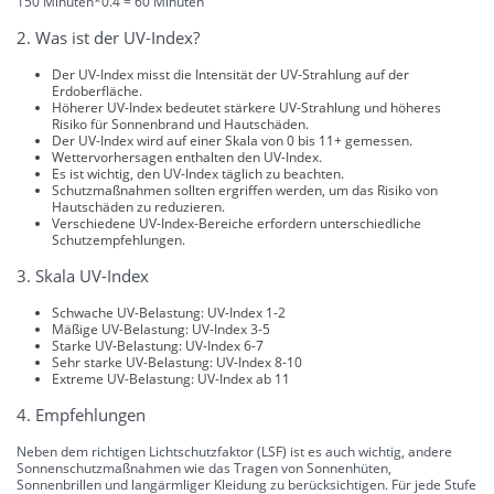
150 Minuten*0.4 = 60 Minuten
2. Was ist der UV-Index?
Der UV-Index misst die Intensität der UV-Strahlung auf der
Erdoberfläche.
Höherer UV-Index bedeutet stärkere UV-Strahlung und höheres
Risiko für Sonnenbrand und Hautschäden.
Der UV-Index wird auf einer Skala von 0 bis 11+ gemessen.
Wettervorhersagen enthalten den UV-Index.
Es ist wichtig, den UV-Index täglich zu beachten.
Schutzmaßnahmen sollten ergriffen werden, um das Risiko von
Hautschäden zu reduzieren.
Verschiedene UV-Index-Bereiche erfordern unterschiedliche
Schutzempfehlungen.
3. Skala UV-Index
Schwache UV-Belastung: UV-Index 1-2
Mäßige UV-Belastung: UV-Index 3-5
Starke UV-Belastung: UV-Index 6-7
Sehr starke UV-Belastung: UV-Index 8-10
Extreme UV-Belastung: UV-Index ab 11
4. Empfehlungen
Neben dem richtigen Lichtschutzfaktor (LSF) ist es auch wichtig, andere
Sonnenschutzmaßnahmen wie das Tragen von Sonnenhüten,
Sonnenbrillen und langärmliger Kleidung zu berücksichtigen. Für jede Stufe