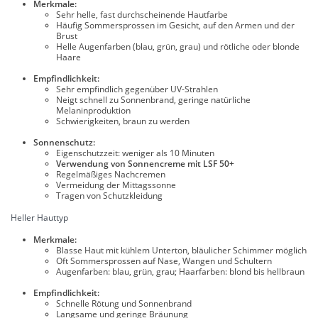
Merkmale:
Sehr helle, fast durchscheinende Hautfarbe
Häufig Sommersprossen im Gesicht, auf den Armen und der
Brust
Helle Augenfarben (blau, grün, grau) und rötliche oder blonde
Haare
Empfindlichkeit:
Sehr empfindlich gegenüber UV-Strahlen
Neigt schnell zu Sonnenbrand, geringe natürliche
Melaninproduktion
Schwierigkeiten, braun zu werden
Sonnenschutz:
Eigenschutzzeit: weniger als 10 Minuten
Verwendung von Sonnencreme mit LSF 50+
Regelmäßiges Nachcremen
Vermeidung der Mittagssonne
Tragen von Schutzkleidung
Heller Hauttyp
Merkmale:
Blasse Haut mit kühlem Unterton, bläulicher Schimmer möglich
Oft Sommersprossen auf Nase, Wangen und Schultern
Augenfarben: blau, grün, grau; Haarfarben: blond bis hellbraun
Empfindlichkeit:
Schnelle Rötung und Sonnenbrand
Langsame und geringe Bräunung