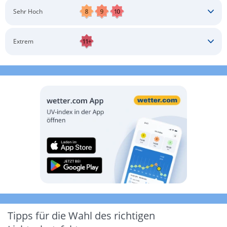
Schatten aufsuchen
Sonnenschutz auftragen
Langärmlige Bekleidung
Sonnenbrille
Sehr Hoch
Kopfbedeckung
Schatten aufsuchen
Sonnenschutz auftragen
Langärmlige Bekleidung
Sonnenbrille
Extrem
Kopfbedeckung
Schatten aufsuchen
Sonnenschutz auftragen
Langärmlige Bekleidung
Sonnenbrille
Kopfbedeckung
Möglichst drinnen aufhalten
Tipps für die Wahl des richtigen