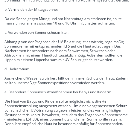
Sonnenbrille mit UV-Schutz vor schädlichen UV-Strahlen geschützt werden.
b. Vermeiden der Mittagssonne:
Da die Sonne gegen Mittag und am Nachmittag am stärksten ist, sollte
man sich vor allem zwischen 10 und 16 Uhr im Schatten aufhalten.
c. Verwenden von Sonnenschutzmittel:
Abhängig von der Prognose der UV-Belastung ist es wichtig, regelmäßig
Sonnencreme mit entsprechendem LFS auf die Haut aufzutragen. Das
Nachcremen ist besonders nach dem Schwimmen, Schwitzen oder
Abtrocknen mit einem Handtuch zusätzlich nötig. Außerdem sollten die
Lippen mit einem Lippenbalsam mit UV-Schutz geschützt werden.
d. Hydratation:
Ausreichend Wasser zu trinken, hilft dem inneren Schutz der Haut. Zudem
sollten übermäßige Sonnenexpositionen vermieden werden.
e. Besondere Sonnenschutzmaßnahmen bei Babys und Kindern:
Die Haut von Babys und Kindern sollte möglichst nicht direkter
Sonneneinstrahlung ausgesetzt werden. Um einen angemessenen Schutz
vor schädlicher UV-Strahlung zu gewährleisten und es vor langfristigen
Gesundheitsrisiken zu bewahren, ist zudem das Tragen von Sonnencreme
(mindestens LSF 30), eines Sonnenhuts und einer Sonnenbrille ratsam.
Denn ihre empfindliche Haut ist besonders anfällig für Sonnenschäden.