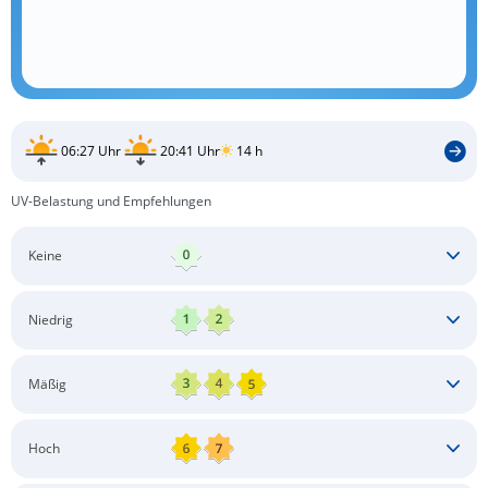
06:27 Uhr
20:41 Uhr
14 h
UV-Belastung und Empfehlungen
Keine
Keine besonderen Schutzmaßnahmen erforderlich
Niedrig
Keine besonderen Schutzmaßnahmen erforderlich
Mäßig
Schatten aufsuchen
Sonnenschutz auftragen
Langärmlige Bekleidung
Sonnenbrille
Hoch
Kopfbedeckung