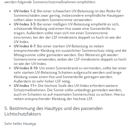
werden folgende Sonnenschutzmaßnahmen empfohlen:
UV-Index 1-2:
Bei einer schwachen UV-Belastung ist das Risiko für
Sonnenschäden zwar gering, insbesondere empfindliche Hauttypen
sollten aber trotzdem Sonnencreme verwenden.
UV-Index 3-5:
Bei einer mäßigen UV-Belastung empfiehlt es sich,
schützende Kleidung und einen Hut sowie eine Sonnenbrille zu
tragen. Außerdem sollte man sich mit einer Sonnencreme
eincremen, bei der der LSF mindestens doppelt so hoch ist wie der
UV-Index.
UV-Index 6-7:
Bei einer starken UV-Belastung ist neben
entsprechender Kleidung ein zusätzlicher Sonnenschutz nötig und die
Mittagssonne sollte gemieden werden. Des Weiteren gilt wieder:
Sonnencreme verwenden, wobei der LSF mindestens doppelt so hoch
ist wie der UV-Index.
UV-Index 8-10:
Um einen Sonnenbrand zu vermeiden, sollte bei einer
sehr starken UV-Belastung Schatten aufgesucht werden und lange
Kleidung sowie einen Hut und Sonnenbrille getragen werden.
Außerdem ist sehr hoher LSF nötig.
UV-Index 11+:
Die höchste Stufe des UV-Index erfordert weitere
Schutzmaßnahmen. Die Sonne sollte unbedingt gemieden werden,
auch im Schatten ist auf maximalen Sonnenschutz zu achten. Hierzu
neben entsprechender Kleidung der höchste LSF.
5. Bestimmung des Hauttyps und des passenden
Lichtschutzfaktors
Sehr heller Hauttyp