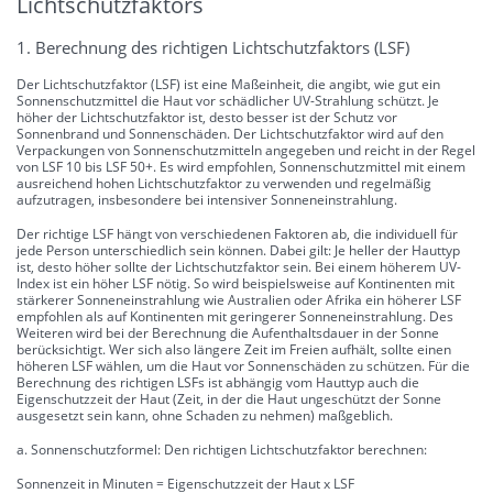
Lichtschutzfaktors
1. Berechnung des richtigen Lichtschutzfaktors (LSF)
Der Lichtschutzfaktor (LSF) ist eine Maßeinheit, die angibt, wie gut ein
Sonnenschutzmittel die Haut vor schädlicher UV-Strahlung schützt. Je
höher der Lichtschutzfaktor ist, desto besser ist der Schutz vor
Sonnenbrand und Sonnenschäden. Der Lichtschutzfaktor wird auf den
Verpackungen von Sonnenschutzmitteln angegeben und reicht in der Regel
von LSF 10 bis LSF 50+. Es wird empfohlen, Sonnenschutzmittel mit einem
ausreichend hohen Lichtschutzfaktor zu verwenden und regelmäßig
aufzutragen, insbesondere bei intensiver Sonneneinstrahlung.
Der richtige LSF hängt von verschiedenen Faktoren ab, die individuell für
jede Person unterschiedlich sein können. Dabei gilt: Je heller der Hauttyp
ist, desto höher sollte der Lichtschutzfaktor sein. Bei einem höherem UV-
Index ist ein höher LSF nötig. So wird beispielsweise auf Kontinenten mit
stärkerer Sonneneinstrahlung wie Australien oder Afrika ein höherer LSF
empfohlen als auf Kontinenten mit geringerer Sonneneinstrahlung. Des
Weiteren wird bei der Berechnung die Aufenthaltsdauer in der Sonne
berücksichtigt. Wer sich also längere Zeit im Freien aufhält, sollte einen
höheren LSF wählen, um die Haut vor Sonnenschäden zu schützen. Für die
Berechnung des richtigen LSFs ist abhängig vom Hauttyp auch die
Eigenschutzzeit der Haut (Zeit, in der die Haut ungeschützt der Sonne
ausgesetzt sein kann, ohne Schaden zu nehmen) maßgeblich.
a. Sonnenschutzformel: Den richtigen Lichtschutzfaktor berechnen:
Sonnenzeit in Minuten = Eigenschutzzeit der Haut x LSF