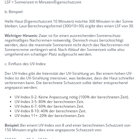
LSF = Sonnenzeit in Minuten/Eigenschutzzeit
b. Beispiel:
Helle Haut (Eigenschutzzeit 10 Minuten) möchte 300 Minuten in der Sonne
bleiben. Laut Berechnungsformel (300/10=30) ergibt dies einen LSF von 30.
Wichtiger Hinweis:
Zwar ist für einen ausreichenden Sonnenschutz
regelmäßiges Nachcremen notwendig. Dennoch muss berücksichtigt
werden, dass die maximale Sonnenzeit nicht durch das Nachcremen mit
Sonnencreme verlängert wird. Nach Ablauf der Sonnenzeit sollte also
umgehend ein schattiger Platz aufgesucht werden.
c. Einfluss des UV-Index:
Der UV-Index gibt die Intensität der UV-Strahlung an. Bei einem hohen UV-
Index ist die UV-Strahlung intensiver, was bedeutet, dass die Haut schneller
verbrennen kann. Die berechnete Schutzzeit sollte daher entsprechend
angepasst werden:
UV-Index 0-2: Keine Anpassung nötig (100% der berechneten Zeit).
UV-Index 3-5: 80% der berechneten Zeit.
UV-Index 6-7: 60% der berechneten Zeit.
UV-Index 8-10: 40% der berechneten Zeit.
UV-Index 11+: 20% der berechneten Zeit.
Beispiel:
Bei einem UV-Index von 8 und einer berechneten Schutzzeit von
150 Minuten ergibt dies eine angepasste Schutzzeit von: