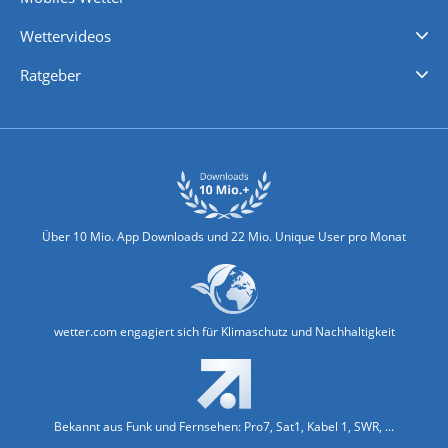
iPhone Wetter
iPad Wetter
Android Wetter
Wettervideos
Nachrichten
Deutschlandwetter
Schweizwetter
Österreichwetter
Regionalwetter
Wetter in Europa
Wetter Weltweit
Wetterlexikon
Promi-News
Ratgeber
Biowetter
Glätteindex
Reiseziel Finder
Erkältungswetter
Klima & Umwelt
Über 10 Mio. App Downloads und 22 Mio. Unique User pro Monat
wetter.com engagiert sich für Klimaschutz und Nachhaltigkeit
Bekannt aus Funk und Fernsehen: Pro7, Sat1, Kabel 1, SWR, ...