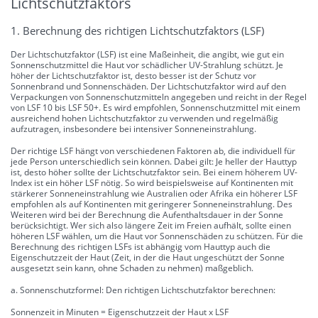
Lichtschutzfaktors
1. Berechnung des richtigen Lichtschutzfaktors (LSF)
Der Lichtschutzfaktor (LSF) ist eine Maßeinheit, die angibt, wie gut ein
Sonnenschutzmittel die Haut vor schädlicher UV-Strahlung schützt. Je
höher der Lichtschutzfaktor ist, desto besser ist der Schutz vor
Sonnenbrand und Sonnenschäden. Der Lichtschutzfaktor wird auf den
Verpackungen von Sonnenschutzmitteln angegeben und reicht in der Regel
von LSF 10 bis LSF 50+. Es wird empfohlen, Sonnenschutzmittel mit einem
ausreichend hohen Lichtschutzfaktor zu verwenden und regelmäßig
aufzutragen, insbesondere bei intensiver Sonneneinstrahlung.
Der richtige LSF hängt von verschiedenen Faktoren ab, die individuell für
jede Person unterschiedlich sein können. Dabei gilt: Je heller der Hauttyp
ist, desto höher sollte der Lichtschutzfaktor sein. Bei einem höherem UV-
Index ist ein höher LSF nötig. So wird beispielsweise auf Kontinenten mit
stärkerer Sonneneinstrahlung wie Australien oder Afrika ein höherer LSF
empfohlen als auf Kontinenten mit geringerer Sonneneinstrahlung. Des
Weiteren wird bei der Berechnung die Aufenthaltsdauer in der Sonne
berücksichtigt. Wer sich also längere Zeit im Freien aufhält, sollte einen
höheren LSF wählen, um die Haut vor Sonnenschäden zu schützen. Für die
Berechnung des richtigen LSFs ist abhängig vom Hauttyp auch die
Eigenschutzzeit der Haut (Zeit, in der die Haut ungeschützt der Sonne
ausgesetzt sein kann, ohne Schaden zu nehmen) maßgeblich.
a. Sonnenschutzformel: Den richtigen Lichtschutzfaktor berechnen:
Sonnenzeit in Minuten = Eigenschutzzeit der Haut x LSF