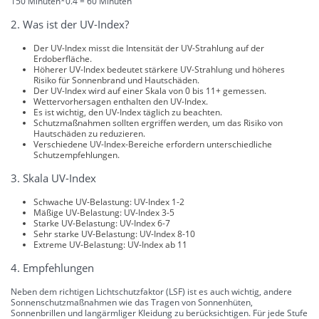
150 Minuten*0.4 = 60 Minuten
2. Was ist der UV-Index?
Der UV-Index misst die Intensität der UV-Strahlung auf der
Erdoberfläche.
Höherer UV-Index bedeutet stärkere UV-Strahlung und höheres
Risiko für Sonnenbrand und Hautschäden.
Der UV-Index wird auf einer Skala von 0 bis 11+ gemessen.
Wettervorhersagen enthalten den UV-Index.
Es ist wichtig, den UV-Index täglich zu beachten.
Schutzmaßnahmen sollten ergriffen werden, um das Risiko von
Hautschäden zu reduzieren.
Verschiedene UV-Index-Bereiche erfordern unterschiedliche
Schutzempfehlungen.
3. Skala UV-Index
Schwache UV-Belastung: UV-Index 1-2
Mäßige UV-Belastung: UV-Index 3-5
Starke UV-Belastung: UV-Index 6-7
Sehr starke UV-Belastung: UV-Index 8-10
Extreme UV-Belastung: UV-Index ab 11
4. Empfehlungen
Neben dem richtigen Lichtschutzfaktor (LSF) ist es auch wichtig, andere
Sonnenschutzmaßnahmen wie das Tragen von Sonnenhüten,
Sonnenbrillen und langärmliger Kleidung zu berücksichtigen. Für jede Stufe