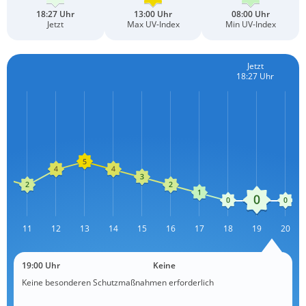
18:27 Uhr
13:00 Uhr
08:00 Uhr
Jetzt
Max UV-Index
Min UV-Index
Jetzt
18:27 Uhr
0
11
12
13
L
14
15
16
17
18
19
20
19:00 Uhr
Keine
Keine besonderen Schutzmaßnahmen erforderlich