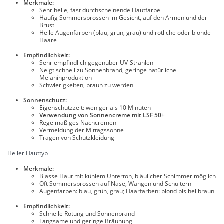
Merkmale:
Sehr helle, fast durchscheinende Hautfarbe
Häufig Sommersprossen im Gesicht, auf den Armen und der
Brust
Helle Augenfarben (blau, grün, grau) und rötliche oder blonde
Haare
Empfindlichkeit:
Sehr empfindlich gegenüber UV-Strahlen
Neigt schnell zu Sonnenbrand, geringe natürliche
Melaninproduktion
Schwierigkeiten, braun zu werden
Sonnenschutz:
Eigenschutzzeit: weniger als 10 Minuten
Verwendung von Sonnencreme mit LSF 50+
Regelmäßiges Nachcremen
Vermeidung der Mittagssonne
Tragen von Schutzkleidung
Heller Hauttyp
Merkmale:
Blasse Haut mit kühlem Unterton, bläulicher Schimmer möglich
Oft Sommersprossen auf Nase, Wangen und Schultern
Augenfarben: blau, grün, grau; Haarfarben: blond bis hellbraun
Empfindlichkeit:
Schnelle Rötung und Sonnenbrand
Langsame und geringe Bräunung