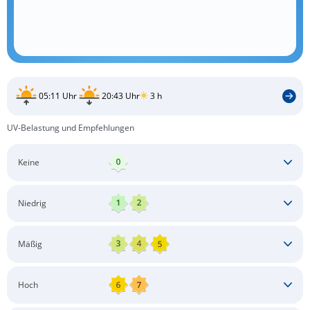
05:11 Uhr
20:43 Uhr
3 h
UV-Belastung und Empfehlungen
Keine
Keine besonderen Schutzmaßnahmen erforderlich
Niedrig
Keine besonderen Schutzmaßnahmen erforderlich
Mäßig
Schatten aufsuchen
Sonnenschutz auftragen
Langärmlige Bekleidung
Sonnenbrille
Hoch
Kopfbedeckung