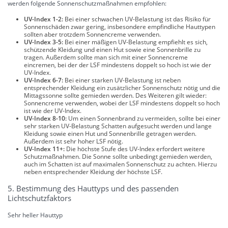
werden folgende Sonnenschutzmaßnahmen empfohlen:
UV-Index 1-2:
Bei einer schwachen UV-Belastung ist das Risiko für
Sonnenschäden zwar gering, insbesondere empfindliche Hauttypen
sollten aber trotzdem Sonnencreme verwenden.
UV-Index 3-5:
Bei einer mäßigen UV-Belastung empfiehlt es sich,
schützende Kleidung und einen Hut sowie eine Sonnenbrille zu
tragen. Außerdem sollte man sich mit einer Sonnencreme
eincremen, bei der der LSF mindestens doppelt so hoch ist wie der
UV-Index.
UV-Index 6-7:
Bei einer starken UV-Belastung ist neben
entsprechender Kleidung ein zusätzlicher Sonnenschutz nötig und die
Mittagssonne sollte gemieden werden. Des Weiteren gilt wieder:
Sonnencreme verwenden, wobei der LSF mindestens doppelt so hoch
ist wie der UV-Index.
UV-Index 8-10:
Um einen Sonnenbrand zu vermeiden, sollte bei einer
sehr starken UV-Belastung Schatten aufgesucht werden und lange
Kleidung sowie einen Hut und Sonnenbrille getragen werden.
Außerdem ist sehr hoher LSF nötig.
UV-Index 11+:
Die höchste Stufe des UV-Index erfordert weitere
Schutzmaßnahmen. Die Sonne sollte unbedingt gemieden werden,
auch im Schatten ist auf maximalen Sonnenschutz zu achten. Hierzu
neben entsprechender Kleidung der höchste LSF.
5. Bestimmung des Hauttyps und des passenden
Lichtschutzfaktors
Sehr heller Hauttyp