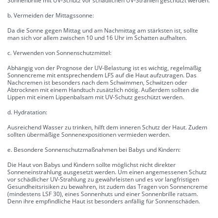
Sonnenbrille mit UV-Schutz vor schädlichen UV-Strahlen geschützt werden.
b. Vermeiden der Mittagssonne:
Da die Sonne gegen Mittag und am Nachmittag am stärksten ist, sollte
man sich vor allem zwischen 10 und 16 Uhr im Schatten aufhalten.
c. Verwenden von Sonnenschutzmittel:
Abhängig von der Prognose der UV-Belastung ist es wichtig, regelmäßig
Sonnencreme mit entsprechendem LFS auf die Haut aufzutragen. Das
Nachcremen ist besonders nach dem Schwimmen, Schwitzen oder
Abtrocknen mit einem Handtuch zusätzlich nötig. Außerdem sollten die
Lippen mit einem Lippenbalsam mit UV-Schutz geschützt werden.
d. Hydratation:
Ausreichend Wasser zu trinken, hilft dem inneren Schutz der Haut. Zudem
sollten übermäßige Sonnenexpositionen vermieden werden.
e. Besondere Sonnenschutzmaßnahmen bei Babys und Kindern:
Die Haut von Babys und Kindern sollte möglichst nicht direkter
Sonneneinstrahlung ausgesetzt werden. Um einen angemessenen Schutz
vor schädlicher UV-Strahlung zu gewährleisten und es vor langfristigen
Gesundheitsrisiken zu bewahren, ist zudem das Tragen von Sonnencreme
(mindestens LSF 30), eines Sonnenhuts und einer Sonnenbrille ratsam.
Denn ihre empfindliche Haut ist besonders anfällig für Sonnenschäden.