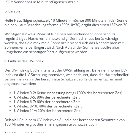
LSF = Sonnenzeit in Minuten/Eigenschutzzeit
b. Beispiel:
Helle Haut (Eigenschutzzeit 10 Minuten) möchte 300 Minuten in der Sonne
bleiben. Laut Berechnungsformel (300/10=30) ergibt dies einen LSF von 30.
Wichtiger Hinweis:
Zwar ist für einen ausreichenden Sonnenschutz
regelmäßiges Nachcremen notwendig. Dennoch muss berücksichtigt
werden, dass die maximale Sonnenzeit nicht durch das Nachcremen mit
Sonnencreme verlängert wird. Nach Ablauf der Sonnenzeit sollte also
umgehend ein schattiger Platz aufgesucht werden.
c. Einfluss des UV-Index:
Der UV-Index gibt die Intensität der UV-Strahlung an. Bei einem hohen UV-
Index ist die UV-Strahlung intensiver, was bedeutet, dass die Haut schneller
verbrennen kann. Die berechnete Schutzzeit sollte daher entsprechend
angepasst werden:
UV-Index 0-2: Keine Anpassung nötig (100% der berechneten Zeit).
UV-Index 3-5: 80% der berechneten Zeit.
UV-Index 6-7: 60% der berechneten Zeit.
UV-Index 8-10: 40% der berechneten Zeit.
UV-Index 11+: 20% der berechneten Zeit.
Beispiel:
Bei einem UV-Index von 8 und einer berechneten Schutzzeit von
150 Minuten ergibt dies eine angepasste Schutzzeit von: