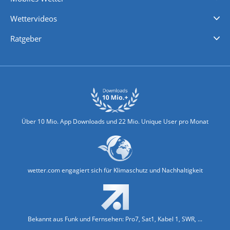
iPhone Wetter
iPad Wetter
Android Wetter
Wettervideos
Nachrichten
Deutschlandwetter
Schweizwetter
Österreichwetter
Regionalwetter
Wetter in Europa
Wetter Weltweit
Wetterlexikon
Promi-News
Ratgeber
Biowetter
Glätteindex
Reiseziel Finder
Erkältungswetter
Klima & Umwelt
Über 10 Mio. App Downloads und 22 Mio. Unique User pro Monat
wetter.com engagiert sich für Klimaschutz und Nachhaltigkeit
Bekannt aus Funk und Fernsehen: Pro7, Sat1, Kabel 1, SWR, ...