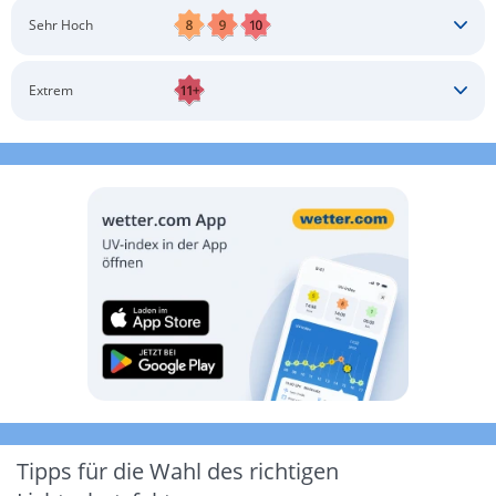
Schatten aufsuchen
Sonnenschutz auftragen
Langärmlige Bekleidung
Sonnenbrille
Sehr Hoch
Kopfbedeckung
Schatten aufsuchen
Sonnenschutz auftragen
Langärmlige Bekleidung
Sonnenbrille
Extrem
Kopfbedeckung
Schatten aufsuchen
Sonnenschutz auftragen
Langärmlige Bekleidung
Sonnenbrille
Kopfbedeckung
Möglichst drinnen aufhalten
Tipps für die Wahl des richtigen