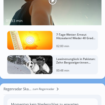
01:33 min
7-Tage-Wetter: Erneut
Hitzealarm! Wieder 40 Grad
möglich!
02:00 min
Lawinenunglück in Pakistan:
Zehn Bergsteiger:innen
sterben am Broad Peak
00:48 min
Regenradar Skarszów Górny
zum Regenradar
Momentan kein Niederschlag zu erwarten