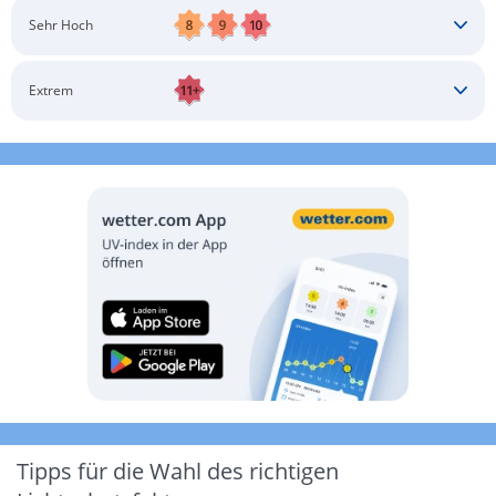
Schatten aufsuchen
Sonnenschutz auftragen
Langärmlige Bekleidung
Sonnenbrille
Sehr Hoch
Kopfbedeckung
Schatten aufsuchen
Sonnenschutz auftragen
Langärmlige Bekleidung
Sonnenbrille
Extrem
Kopfbedeckung
Schatten aufsuchen
Sonnenschutz auftragen
Langärmlige Bekleidung
Sonnenbrille
Kopfbedeckung
Möglichst drinnen aufhalten
Tipps für die Wahl des richtigen