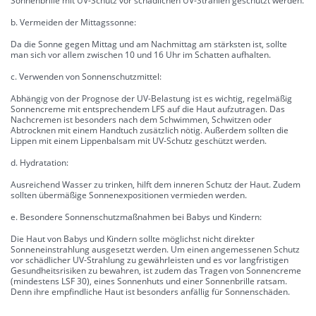
Sonnenbrille mit UV-Schutz vor schädlichen UV-Strahlen geschützt werden.
b. Vermeiden der Mittagssonne:
Da die Sonne gegen Mittag und am Nachmittag am stärksten ist, sollte
man sich vor allem zwischen 10 und 16 Uhr im Schatten aufhalten.
c. Verwenden von Sonnenschutzmittel:
Abhängig von der Prognose der UV-Belastung ist es wichtig, regelmäßig
Sonnencreme mit entsprechendem LFS auf die Haut aufzutragen. Das
Nachcremen ist besonders nach dem Schwimmen, Schwitzen oder
Abtrocknen mit einem Handtuch zusätzlich nötig. Außerdem sollten die
Lippen mit einem Lippenbalsam mit UV-Schutz geschützt werden.
d. Hydratation:
Ausreichend Wasser zu trinken, hilft dem inneren Schutz der Haut. Zudem
sollten übermäßige Sonnenexpositionen vermieden werden.
e. Besondere Sonnenschutzmaßnahmen bei Babys und Kindern:
Die Haut von Babys und Kindern sollte möglichst nicht direkter
Sonneneinstrahlung ausgesetzt werden. Um einen angemessenen Schutz
vor schädlicher UV-Strahlung zu gewährleisten und es vor langfristigen
Gesundheitsrisiken zu bewahren, ist zudem das Tragen von Sonnencreme
(mindestens LSF 30), eines Sonnenhuts und einer Sonnenbrille ratsam.
Denn ihre empfindliche Haut ist besonders anfällig für Sonnenschäden.