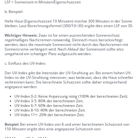
LSF = Sonnenzeit in Minuten/Eigenschutzzeit
b. Beispiel:
Helle Haut (Eigenschutzzeit 10 Minuten) möchte 300 Minuten in der Sonne
bleiben. Laut Berechnungsformel (300/10=30) ergibt dies einen LSF von 30.
Wichtiger Hinweis:
Zwar ist für einen ausreichenden Sonnenschutz
regelmäßiges Nachcremen notwendig. Dennoch muss berücksichtigt
werden, dass die maximale Sonnenzeit nicht durch das Nachcremen mit
Sonnencreme verlängert wird. Nach Ablauf der Sonnenzeit sollte also
umgehend ein schattiger Platz aufgesucht werden.
c. Einfluss des UV-Index:
Der UV-Index gibt die Intensität der UV-Strahlung an. Bei einem hohen UV-
Index ist die UV-Strahlung intensiver, was bedeutet, dass die Haut schneller
verbrennen kann. Die berechnete Schutzzeit sollte daher entsprechend
angepasst werden:
UV-Index 0-2: Keine Anpassung nötig (100% der berechneten Zeit).
UV-Index 3-5: 80% der berechneten Zeit.
UV-Index 6-7: 60% der berechneten Zeit.
UV-Index 8-10: 40% der berechneten Zeit.
UV-Index 11+: 20% der berechneten Zeit.
Beispiel:
Bei einem UV-Index von 8 und einer berechneten Schutzzeit von
150 Minuten ergibt dies eine angepasste Schutzzeit von: