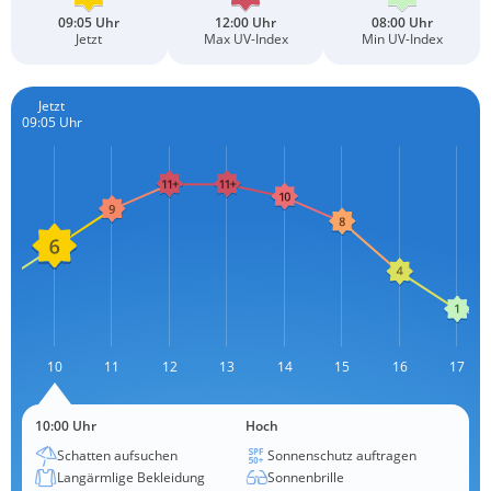
09:05 Uhr
12:00 Uhr
08:00 Uhr
Jetzt
Max UV-Index
Min UV-Index
Jetzt
09:05 Uhr
9
10
11
12
L
13
14
15
16
17
10:00 Uhr
Hoch
Schatten aufsuchen
Sonnenschutz auftragen
Langärmlige Bekleidung
Sonnenbrille