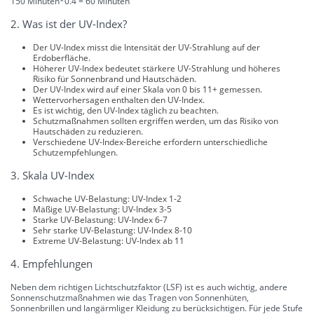
150 Minuten*0.4 = 60 Minuten
2. Was ist der UV-Index?
Der UV-Index misst die Intensität der UV-Strahlung auf der
Erdoberfläche.
Höherer UV-Index bedeutet stärkere UV-Strahlung und höheres
Risiko für Sonnenbrand und Hautschäden.
Der UV-Index wird auf einer Skala von 0 bis 11+ gemessen.
Wettervorhersagen enthalten den UV-Index.
Es ist wichtig, den UV-Index täglich zu beachten.
Schutzmaßnahmen sollten ergriffen werden, um das Risiko von
Hautschäden zu reduzieren.
Verschiedene UV-Index-Bereiche erfordern unterschiedliche
Schutzempfehlungen.
3. Skala UV-Index
Schwache UV-Belastung: UV-Index 1-2
Mäßige UV-Belastung: UV-Index 3-5
Starke UV-Belastung: UV-Index 6-7
Sehr starke UV-Belastung: UV-Index 8-10
Extreme UV-Belastung: UV-Index ab 11
4. Empfehlungen
Neben dem richtigen Lichtschutzfaktor (LSF) ist es auch wichtig, andere
Sonnenschutzmaßnahmen wie das Tragen von Sonnenhüten,
Sonnenbrillen und langärmliger Kleidung zu berücksichtigen. Für jede Stufe