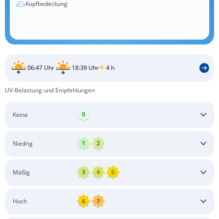
Kopfbedeckung
06:47 Uhr
18:39 Uhr
4 h
UV-Belastung und Empfehlungen
Keine
Keine besonderen Schutzmaßnahmen erforderlich
Niedrig
Keine besonderen Schutzmaßnahmen erforderlich
Mäßig
Schatten aufsuchen
Sonnenschutz auftragen
Langärmlige Bekleidung
Sonnenbrille
Hoch
Kopfbedeckung