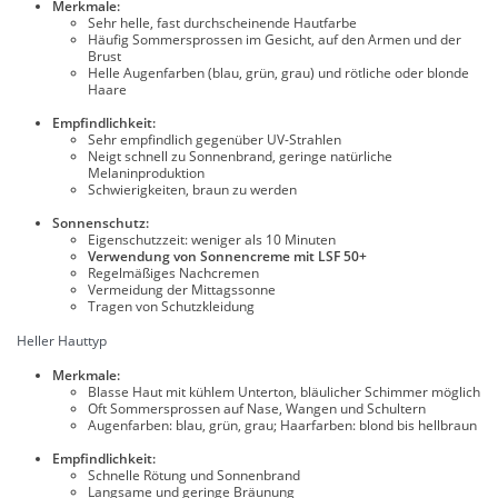
Merkmale:
Sehr helle, fast durchscheinende Hautfarbe
Häufig Sommersprossen im Gesicht, auf den Armen und der
Brust
Helle Augenfarben (blau, grün, grau) und rötliche oder blonde
Haare
Empfindlichkeit:
Sehr empfindlich gegenüber UV-Strahlen
Neigt schnell zu Sonnenbrand, geringe natürliche
Melaninproduktion
Schwierigkeiten, braun zu werden
Sonnenschutz:
Eigenschutzzeit: weniger als 10 Minuten
Verwendung von Sonnencreme mit LSF 50+
Regelmäßiges Nachcremen
Vermeidung der Mittagssonne
Tragen von Schutzkleidung
Heller Hauttyp
Merkmale:
Blasse Haut mit kühlem Unterton, bläulicher Schimmer möglich
Oft Sommersprossen auf Nase, Wangen und Schultern
Augenfarben: blau, grün, grau; Haarfarben: blond bis hellbraun
Empfindlichkeit:
Schnelle Rötung und Sonnenbrand
Langsame und geringe Bräunung