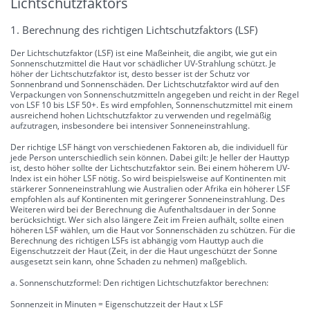
Lichtschutzfaktors
1. Berechnung des richtigen Lichtschutzfaktors (LSF)
Der Lichtschutzfaktor (LSF) ist eine Maßeinheit, die angibt, wie gut ein
Sonnenschutzmittel die Haut vor schädlicher UV-Strahlung schützt. Je
höher der Lichtschutzfaktor ist, desto besser ist der Schutz vor
Sonnenbrand und Sonnenschäden. Der Lichtschutzfaktor wird auf den
Verpackungen von Sonnenschutzmitteln angegeben und reicht in der Regel
von LSF 10 bis LSF 50+. Es wird empfohlen, Sonnenschutzmittel mit einem
ausreichend hohen Lichtschutzfaktor zu verwenden und regelmäßig
aufzutragen, insbesondere bei intensiver Sonneneinstrahlung.
Der richtige LSF hängt von verschiedenen Faktoren ab, die individuell für
jede Person unterschiedlich sein können. Dabei gilt: Je heller der Hauttyp
ist, desto höher sollte der Lichtschutzfaktor sein. Bei einem höherem UV-
Index ist ein höher LSF nötig. So wird beispielsweise auf Kontinenten mit
stärkerer Sonneneinstrahlung wie Australien oder Afrika ein höherer LSF
empfohlen als auf Kontinenten mit geringerer Sonneneinstrahlung. Des
Weiteren wird bei der Berechnung die Aufenthaltsdauer in der Sonne
berücksichtigt. Wer sich also längere Zeit im Freien aufhält, sollte einen
höheren LSF wählen, um die Haut vor Sonnenschäden zu schützen. Für die
Berechnung des richtigen LSFs ist abhängig vom Hauttyp auch die
Eigenschutzzeit der Haut (Zeit, in der die Haut ungeschützt der Sonne
ausgesetzt sein kann, ohne Schaden zu nehmen) maßgeblich.
a. Sonnenschutzformel: Den richtigen Lichtschutzfaktor berechnen:
Sonnenzeit in Minuten = Eigenschutzzeit der Haut x LSF