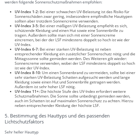
werden folgende Sonnenschutzmaßnahmen empfohlen:
UV-Index 1-2:
Bei einer schwachen UV-Belastung ist das Risiko für
Sonnenschäden zwar gering, insbesondere empfindliche Hauttypen
sollten aber trotzdem Sonnencreme verwenden.
UV-Index 3-5:
Bei einer mäßigen UV-Belastung empfiehlt es sich,
schützende Kleidung und einen Hut sowie eine Sonnenbrille zu
tragen. Außerdem sollte man sich mit einer Sonnencreme
eincremen, bei der der LSF mindestens doppelt so hoch ist wie der
UV-Index.
UV-Index 6-7:
Bei einer starken UV-Belastung ist neben
entsprechender Kleidung ein zusätzlicher Sonnenschutz nötig und die
Mittagssonne sollte gemieden werden. Des Weiteren gilt wieder:
Sonnencreme verwenden, wobei der LSF mindestens doppelt so hoch
ist wie der UV-Index.
UV-Index 8-10:
Um einen Sonnenbrand zu vermeiden, sollte bei einer
sehr starken UV-Belastung Schatten aufgesucht werden und lange
Kleidung sowie einen Hut und Sonnenbrille getragen werden.
Außerdem ist sehr hoher LSF nötig.
UV-Index 11+:
Die höchste Stufe des UV-Index erfordert weitere
Schutzmaßnahmen. Die Sonne sollte unbedingt gemieden werden,
auch im Schatten ist auf maximalen Sonnenschutz zu achten. Hierzu
neben entsprechender Kleidung der höchste LSF.
5. Bestimmung des Hauttyps und des passenden
Lichtschutzfaktors
Sehr heller Hauttyp