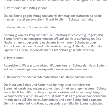
Sonnenbrille mit UV-Schutz vor schädlichen UV-Strahlen geschützt werden.
b. Vermeiden der Mittagssonne:
Da die Sonne gegen Mittag und am Nachmittag am stärksten ist, sollte
man sich vor allem zwischen 10 und 16 Uhr im Schatten aufhalten.
c. Verwenden von Sonnenschutzmittel:
Abhängig von der Prognose der UV-Belastung ist es wichtig, regelmäßig
Sonnencreme mit entsprechendem LFS auf die Haut aufzutragen. Das
Nachcremen ist besonders nach dem Schwimmen, Schwitzen oder
Abtrocknen mit einem Handtuch zusätzlich nötig. Außerdem sollten die
Lippen mit einem Lippenbalsam mit UV-Schutz geschützt werden.
d. Hydratation:
Ausreichend Wasser zu trinken, hilft dem inneren Schutz der Haut. Zudem
sollten übermäßige Sonnenexpositionen vermieden werden.
e. Besondere Sonnenschutzmaßnahmen bei Babys und Kindern:
Die Haut von Babys und Kindern sollte möglichst nicht direkter
Sonneneinstrahlung ausgesetzt werden. Um einen angemessenen Schutz
vor schädlicher UV-Strahlung zu gewährleisten und es vor langfristigen
Gesundheitsrisiken zu bewahren, ist zudem das Tragen von Sonnencreme
(mindestens LSF 30), eines Sonnenhuts und einer Sonnenbrille ratsam.
Denn ihre empfindliche Haut ist besonders anfällig für Sonnenschäden.