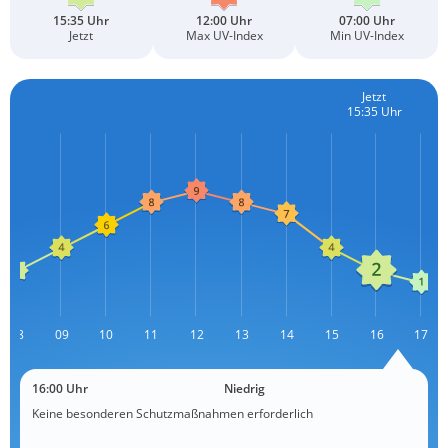
15:35 Uhr
12:00 Uhr
07:00 Uhr
Jetzt
Max UV-Index
Min UV-Index
Jetzt
15:35 Uhr
08
09
10
11
12
L
13
14
15
16
17
16:00 Uhr
Niedrig
Keine besonderen Schutzmaßnahmen erforderlich