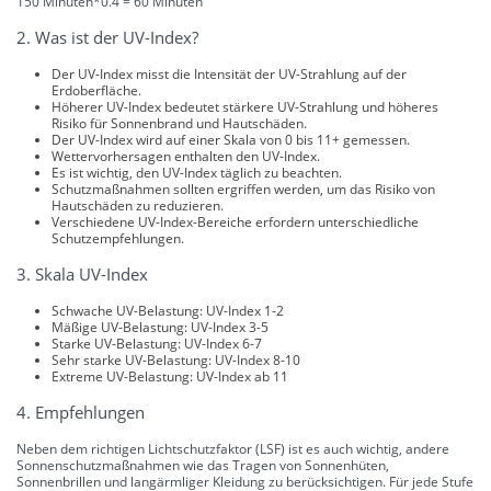
150 Minuten*0.4 = 60 Minuten
2. Was ist der UV-Index?
Der UV-Index misst die Intensität der UV-Strahlung auf der
Erdoberfläche.
Höherer UV-Index bedeutet stärkere UV-Strahlung und höheres
Risiko für Sonnenbrand und Hautschäden.
Der UV-Index wird auf einer Skala von 0 bis 11+ gemessen.
Wettervorhersagen enthalten den UV-Index.
Es ist wichtig, den UV-Index täglich zu beachten.
Schutzmaßnahmen sollten ergriffen werden, um das Risiko von
Hautschäden zu reduzieren.
Verschiedene UV-Index-Bereiche erfordern unterschiedliche
Schutzempfehlungen.
3. Skala UV-Index
Schwache UV-Belastung: UV-Index 1-2
Mäßige UV-Belastung: UV-Index 3-5
Starke UV-Belastung: UV-Index 6-7
Sehr starke UV-Belastung: UV-Index 8-10
Extreme UV-Belastung: UV-Index ab 11
4. Empfehlungen
Neben dem richtigen Lichtschutzfaktor (LSF) ist es auch wichtig, andere
Sonnenschutzmaßnahmen wie das Tragen von Sonnenhüten,
Sonnenbrillen und langärmliger Kleidung zu berücksichtigen. Für jede Stufe