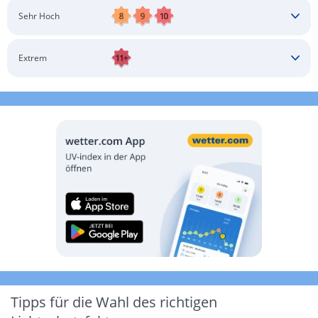
Schatten aufsuchen
Sonnenschutz auftragen
Langärmlige Bekleidung
Sonnenbrille
Sehr Hoch
Kopfbedeckung
Schatten aufsuchen
Sonnenschutz auftragen
Langärmlige Bekleidung
Sonnenbrille
Extrem
Kopfbedeckung
Schatten aufsuchen
Sonnenschutz auftragen
Langärmlige Bekleidung
Sonnenbrille
Kopfbedeckung
Möglichst drinnen aufhalten
Tipps für die Wahl des richtigen