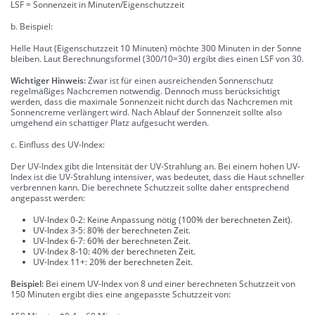
LSF = Sonnenzeit in Minuten/Eigenschutzzeit
b. Beispiel:
Helle Haut (Eigenschutzzeit 10 Minuten) möchte 300 Minuten in der Sonne
bleiben. Laut Berechnungsformel (300/10=30) ergibt dies einen LSF von 30.
Wichtiger Hinweis:
Zwar ist für einen ausreichenden Sonnenschutz
regelmäßiges Nachcremen notwendig. Dennoch muss berücksichtigt
werden, dass die maximale Sonnenzeit nicht durch das Nachcremen mit
Sonnencreme verlängert wird. Nach Ablauf der Sonnenzeit sollte also
umgehend ein schattiger Platz aufgesucht werden.
c. Einfluss des UV-Index:
Der UV-Index gibt die Intensität der UV-Strahlung an. Bei einem hohen UV-
Index ist die UV-Strahlung intensiver, was bedeutet, dass die Haut schneller
verbrennen kann. Die berechnete Schutzzeit sollte daher entsprechend
angepasst werden:
UV-Index 0-2: Keine Anpassung nötig (100% der berechneten Zeit).
UV-Index 3-5: 80% der berechneten Zeit.
UV-Index 6-7: 60% der berechneten Zeit.
UV-Index 8-10: 40% der berechneten Zeit.
UV-Index 11+: 20% der berechneten Zeit.
Beispiel:
Bei einem UV-Index von 8 und einer berechneten Schutzzeit von
150 Minuten ergibt dies eine angepasste Schutzzeit von: