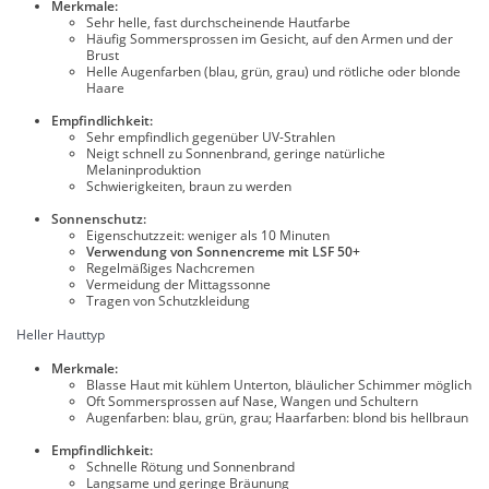
Merkmale:
Sehr helle, fast durchscheinende Hautfarbe
Häufig Sommersprossen im Gesicht, auf den Armen und der
Brust
Helle Augenfarben (blau, grün, grau) und rötliche oder blonde
Haare
Empfindlichkeit:
Sehr empfindlich gegenüber UV-Strahlen
Neigt schnell zu Sonnenbrand, geringe natürliche
Melaninproduktion
Schwierigkeiten, braun zu werden
Sonnenschutz:
Eigenschutzzeit: weniger als 10 Minuten
Verwendung von Sonnencreme mit LSF 50+
Regelmäßiges Nachcremen
Vermeidung der Mittagssonne
Tragen von Schutzkleidung
Heller Hauttyp
Merkmale:
Blasse Haut mit kühlem Unterton, bläulicher Schimmer möglich
Oft Sommersprossen auf Nase, Wangen und Schultern
Augenfarben: blau, grün, grau; Haarfarben: blond bis hellbraun
Empfindlichkeit:
Schnelle Rötung und Sonnenbrand
Langsame und geringe Bräunung