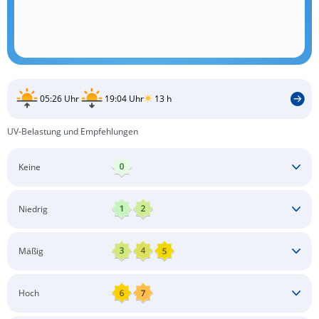
05:26 Uhr
19:04 Uhr
13 h
UV-Belastung und Empfehlungen
Keine
Keine besonderen Schutzmaßnahmen erforderlich
Niedrig
Keine besonderen Schutzmaßnahmen erforderlich
Mäßig
Schatten aufsuchen
Sonnenschutz auftragen
Langärmlige Bekleidung
Sonnenbrille
Hoch
Kopfbedeckung