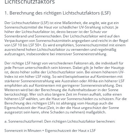
Lichtschutzfaktors
1. Berechnung des richtigen Lichtschutzfaktors (LSF)
Der Lichtschutzfaktor (LSF) ist eine Maßeinheit, die angibt, wie gut ein
Sonnenschutzmittel die Haut vor schädlicher UV-Strahlung schützt. Je
höher der Lichtschutzfaktor ist, desto besser ist der Schutz vor
Sonnenbrand und Sonnenschäden. Der Lichtschutzfaktor wird auf den
Verpackungen von Sonnenschutzmitteln angegeben und reicht in der Regel
von LSF 10 bis LSF 50+. Es wird empfohlen, Sonnenschutzmittel mit einem
ausreichend hohen Lichtschutzfaktor zu verwenden und regelmäßig
aufzutragen, insbesondere bei intensiver Sonneneinstrahlung.
Der richtige LSF hängt von verschiedenen Faktoren ab, die individuell für
jede Person unterschiedlich sein können. Dabei gilt: Je heller der Hauttyp
ist, desto höher sollte der Lichtschutzfaktor sein. Bei einem höherem UV-
Index ist ein höher LSF nötig. So wird beispielsweise auf Kontinenten mit
stärkerer Sonneneinstrahlung wie Australien oder Afrika ein höherer LSF
empfohlen als auf Kontinenten mit geringerer Sonneneinstrahlung. Des
Weiteren wird bei der Berechnung die Aufenthaltsdauer in der Sonne
berücksichtigt. Wer sich also längere Zeit im Freien aufhält, sollte einen
höheren LSF wählen, um die Haut vor Sonnenschäden zu schützen. Für die
Berechnung des richtigen LSFs ist abhängig vom Hauttyp auch die
Eigenschutzzeit der Haut (Zeit, in der die Haut ungeschützt der Sonne
ausgesetzt sein kann, ohne Schaden zu nehmen) maßgeblich.
a. Sonnenschutzformel: Den richtigen Lichtschutzfaktor berechnen:
Sonnenzeit in Minuten = Eigenschutzzeit der Haut x LSF