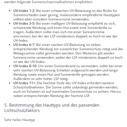
werden folgende Sonnenschutzmaßnahmen empfohlen:
UV-Index 1-2:
Bei einer schwachen UV-Belastung ist das Risiko für
Sonnenschäden zwar gering, insbesondere empfindliche Hauttypen
sollten aber trotzdem Sonnencreme verwenden.
UV-Index 3-5:
Bei einer mäßigen UV-Belastung empfiehlt es sich,
schützende Kleidung und einen Hut sowie eine Sonnenbrille zu
tragen. Außerdem sollte man sich mit einer Sonnencreme
eincremen, bei der der LSF mindestens doppelt so hoch ist wie der
UV-Index.
UV-Index 6-7:
Bei einer starken UV-Belastung ist neben
entsprechender Kleidung ein zusätzlicher Sonnenschutz nötig und die
Mittagssonne sollte gemieden werden. Des Weiteren gilt wieder:
Sonnencreme verwenden, wobei der LSF mindestens doppelt so hoch
ist wie der UV-Index.
UV-Index 8-10:
Um einen Sonnenbrand zu vermeiden, sollte bei einer
sehr starken UV-Belastung Schatten aufgesucht werden und lange
Kleidung sowie einen Hut und Sonnenbrille getragen werden.
Außerdem ist sehr hoher LSF nötig.
UV-Index 11+:
Die höchste Stufe des UV-Index erfordert weitere
Schutzmaßnahmen. Die Sonne sollte unbedingt gemieden werden,
auch im Schatten ist auf maximalen Sonnenschutz zu achten. Hierzu
neben entsprechender Kleidung der höchste LSF.
5. Bestimmung des Hauttyps und des passenden
Lichtschutzfaktors
Sehr heller Hauttyp