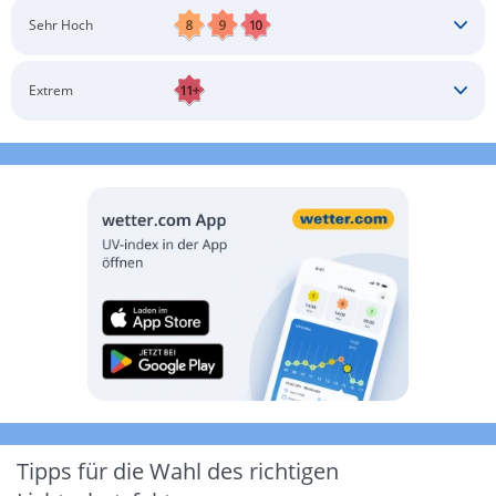
Schatten aufsuchen
Sonnenschutz auftragen
Langärmlige Bekleidung
Sonnenbrille
Sehr Hoch
Kopfbedeckung
Schatten aufsuchen
Sonnenschutz auftragen
Langärmlige Bekleidung
Sonnenbrille
Extrem
Kopfbedeckung
Schatten aufsuchen
Sonnenschutz auftragen
Langärmlige Bekleidung
Sonnenbrille
Kopfbedeckung
Möglichst drinnen aufhalten
Tipps für die Wahl des richtigen