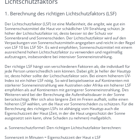
Lichtschutzfaktors
1. Berechnung des richtigen Lichtschutzfaktors (LSF)
Der Lichtschutzfaktor (LSF) ist eine Maßeinheit, die angibt, wie gut ein
Sonnenschutzmittel die Haut vor schädlicher UV-Strahlung schützt. Je
höher der Lichtschutzfaktor ist, desto besser ist der Schutz vor
Sonnenbrand und Sonnenschäden. Der Lichtschutzfaktor wird auf den
Verpackungen von Sonnenschutzmitteln angegeben und reicht in der Regel
von LSF 10 bis LSF 50+. Es wird empfohlen, Sonnenschutzmittel mit einem
ausreichend hohen Lichtschutzfaktor zu verwenden und regelmäßig
aufzutragen, insbesondere bei intensiver Sonneneinstrahlung.
Der richtige LSF hängt von verschiedenen Faktoren ab, die individuell für
jede Person unterschiedlich sein können. Dabei gilt: Je heller der Hauttyp
ist, desto höher sollte der Lichtschutzfaktor sein. Bei einem höherem UV-
Index ist ein höher LSF nötig. So wird beispielsweise auf Kontinenten mit
stärkerer Sonneneinstrahlung wie Australien oder Afrika ein höherer LSF
empfohlen als auf Kontinenten mit geringerer Sonneneinstrahlung. Des
Weiteren wird bei der Berechnung die Aufenthaltsdauer in der Sonne
berücksichtigt. Wer sich also längere Zeit im Freien aufhält, sollte einen
höheren LSF wählen, um die Haut vor Sonnenschäden zu schützen. Für die
Berechnung des richtigen LSFs ist abhängig vom Hauttyp auch die
Eigenschutzzeit der Haut (Zeit, in der die Haut ungeschützt der Sonne
ausgesetzt sein kann, ohne Schaden zu nehmen) maßgeblich.
a. Sonnenschutzformel: Den richtigen Lichtschutzfaktor berechnen:
Sonnenzeit in Minuten = Eigenschutzzeit der Haut x LSF