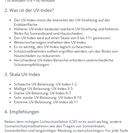
150 Minuten*0.4 = 60 Minuten
2. Was ist der UV-Index?
Der UV-Index misst die Intensität der UV-Strahlung auf der
Erdoberfläche.
Höherer UV-Index bedeutet stärkere UV-Strahlung und höheres
Risiko für Sonnenbrand und Hautschäden.
Der UV-Index wird auf einer Skala von 0 bis 11+ gemessen.
Wettervorhersagen enthalten den UV-Index.
Es ist wichtig, den UV-Index täglich zu beachten.
Schutzmaßnahmen sollten ergriffen werden, um das Risiko von
Hautschäden zu reduzieren.
Verschiedene UV-Index-Bereiche erfordern unterschiedliche
Schutzempfehlungen.
3. Skala UV-Index
Schwache UV-Belastung: UV-Index 1-2
Mäßige UV-Belastung: UV-Index 3-5
Starke UV-Belastung: UV-Index 6-7
Sehr starke UV-Belastung: UV-Index 8-10
Extreme UV-Belastung: UV-Index ab 11
4. Empfehlungen
Neben dem richtigen Lichtschutzfaktor (LSF) ist es auch wichtig, andere
Sonnenschutzmaßnahmen wie das Tragen von Sonnenhüten,
Sonnenbrillen und langärmliger Kleidung zu berücksichtigen. Für jede Stufe