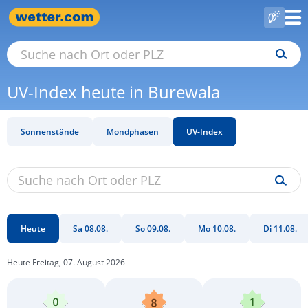
UV-Index heute in Burewala
Sonnenstände
Mondphasen
UV-Index
Heute
Sa 08.08.
So 09.08.
Mo 10.08.
Di 11.08.
Heute Freitag, 07. August 2026