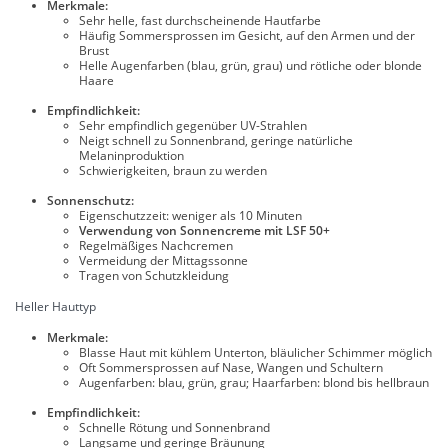
Merkmale:
Sehr helle, fast durchscheinende Hautfarbe
Häufig Sommersprossen im Gesicht, auf den Armen und der
Brust
Helle Augenfarben (blau, grün, grau) und rötliche oder blonde
Haare
Empfindlichkeit:
Sehr empfindlich gegenüber UV-Strahlen
Neigt schnell zu Sonnenbrand, geringe natürliche
Melaninproduktion
Schwierigkeiten, braun zu werden
Sonnenschutz:
Eigenschutzzeit: weniger als 10 Minuten
Verwendung von Sonnencreme mit LSF 50+
Regelmäßiges Nachcremen
Vermeidung der Mittagssonne
Tragen von Schutzkleidung
Heller Hauttyp
Merkmale:
Blasse Haut mit kühlem Unterton, bläulicher Schimmer möglich
Oft Sommersprossen auf Nase, Wangen und Schultern
Augenfarben: blau, grün, grau; Haarfarben: blond bis hellbraun
Empfindlichkeit:
Schnelle Rötung und Sonnenbrand
Langsame und geringe Bräunung