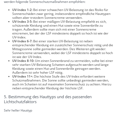
werden folgende Sonnenschutzmaßnahmen empfohlen:
UV-Index 1-2:
Bei einer schwachen UV-Belastung ist das Risiko für
Sonnenschäden zwar gering, insbesondere empfindliche Hauttypen
sollten aber trotzdem Sonnencreme verwenden.
UV-Index 3-5:
Bei einer mäßigen UV-Belastung empfiehlt es sich,
schützende Kleidung und einen Hut sowie eine Sonnenbrille zu
tragen. Außerdem sollte man sich mit einer Sonnencreme
eincremen, bei der der LSF mindestens doppelt so hoch ist wie der
UV-Index.
UV-Index 6-7:
Bei einer starken UV-Belastung ist neben
entsprechender Kleidung ein zusätzlicher Sonnenschutz nötig und die
Mittagssonne sollte gemieden werden. Des Weiteren gilt wieder:
Sonnencreme verwenden, wobei der LSF mindestens doppelt so hoch
ist wie der UV-Index.
UV-Index 8-10:
Um einen Sonnenbrand zu vermeiden, sollte bei einer
sehr starken UV-Belastung Schatten aufgesucht werden und lange
Kleidung sowie einen Hut und Sonnenbrille getragen werden.
Außerdem ist sehr hoher LSF nötig.
UV-Index 11+:
Die höchste Stufe des UV-Index erfordert weitere
Schutzmaßnahmen. Die Sonne sollte unbedingt gemieden werden,
auch im Schatten ist auf maximalen Sonnenschutz zu achten. Hierzu
neben entsprechender Kleidung der höchste LSF.
5. Bestimmung des Hauttyps und des passenden
Lichtschutzfaktors
Sehr heller Hauttyp