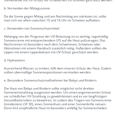
Sonnenbrille mit UV-Schutz vor schädlichen UV-Strahlen geschützt werden.
b. Vermeiden der Mittagssonne:
Da die Sonne gegen Mittag und am Nachmittag am stärksten ist, sollte
man sich vor allem zwischen 10 und 16 Uhr im Schatten aufhalten.
c. Verwenden von Sonnenschutzmittel:
Abhängig von der Prognose der UV-Belastung ist es wichtig, regelmäßig
Sonnencreme mit entsprechendem LFS auf die Haut aufzutragen. Das
Nachcremen ist besonders nach dem Schwimmen, Schwitzen oder
Abtrocknen mit einem Handtuch zusätzlich nötig. Außerdem sollten die
Lippen mit einem Lippenbalsam mit UV-Schutz geschützt werden.
d. Hydratation:
Ausreichend Wasser zu trinken, hilft dem inneren Schutz der Haut. Zudem
sollten übermäßige Sonnenexpositionen vermieden werden.
e. Besondere Sonnenschutzmaßnahmen bei Babys und Kindern:
Die Haut von Babys und Kindern sollte möglichst nicht direkter
Sonneneinstrahlung ausgesetzt werden. Um einen angemessenen Schutz
vor schädlicher UV-Strahlung zu gewährleisten und es vor langfristigen
Gesundheitsrisiken zu bewahren, ist zudem das Tragen von Sonnencreme
(mindestens LSF 30), eines Sonnenhuts und einer Sonnenbrille ratsam.
Denn ihre empfindliche Haut ist besonders anfällig für Sonnenschäden.