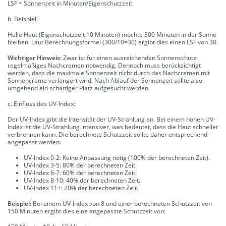
LSF = Sonnenzeit in Minuten/Eigenschutzzeit
b. Beispiel:
Helle Haut (Eigenschutzzeit 10 Minuten) möchte 300 Minuten in der Sonne
bleiben. Laut Berechnungsformel (300/10=30) ergibt dies einen LSF von 30.
Wichtiger Hinweis:
Zwar ist für einen ausreichenden Sonnenschutz
regelmäßiges Nachcremen notwendig. Dennoch muss berücksichtigt
werden, dass die maximale Sonnenzeit nicht durch das Nachcremen mit
Sonnencreme verlängert wird. Nach Ablauf der Sonnenzeit sollte also
umgehend ein schattiger Platz aufgesucht werden.
c. Einfluss des UV-Index:
Der UV-Index gibt die Intensität der UV-Strahlung an. Bei einem hohen UV-
Index ist die UV-Strahlung intensiver, was bedeutet, dass die Haut schneller
verbrennen kann. Die berechnete Schutzzeit sollte daher entsprechend
angepasst werden:
UV-Index 0-2: Keine Anpassung nötig (100% der berechneten Zeit).
UV-Index 3-5: 80% der berechneten Zeit.
UV-Index 6-7: 60% der berechneten Zeit.
UV-Index 8-10: 40% der berechneten Zeit.
UV-Index 11+: 20% der berechneten Zeit.
Beispiel:
Bei einem UV-Index von 8 und einer berechneten Schutzzeit von
150 Minuten ergibt dies eine angepasste Schutzzeit von: