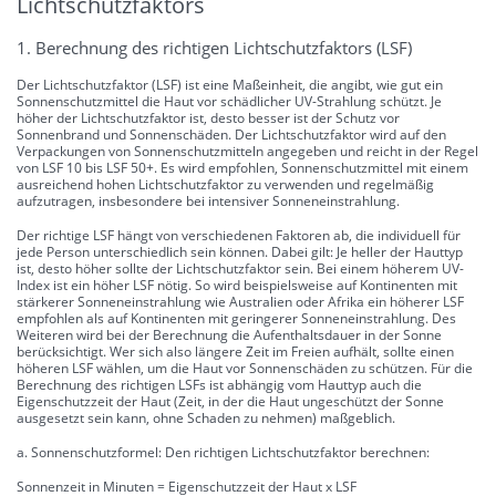
Lichtschutzfaktors
1. Berechnung des richtigen Lichtschutzfaktors (LSF)
Der Lichtschutzfaktor (LSF) ist eine Maßeinheit, die angibt, wie gut ein
Sonnenschutzmittel die Haut vor schädlicher UV-Strahlung schützt. Je
höher der Lichtschutzfaktor ist, desto besser ist der Schutz vor
Sonnenbrand und Sonnenschäden. Der Lichtschutzfaktor wird auf den
Verpackungen von Sonnenschutzmitteln angegeben und reicht in der Regel
von LSF 10 bis LSF 50+. Es wird empfohlen, Sonnenschutzmittel mit einem
ausreichend hohen Lichtschutzfaktor zu verwenden und regelmäßig
aufzutragen, insbesondere bei intensiver Sonneneinstrahlung.
Der richtige LSF hängt von verschiedenen Faktoren ab, die individuell für
jede Person unterschiedlich sein können. Dabei gilt: Je heller der Hauttyp
ist, desto höher sollte der Lichtschutzfaktor sein. Bei einem höherem UV-
Index ist ein höher LSF nötig. So wird beispielsweise auf Kontinenten mit
stärkerer Sonneneinstrahlung wie Australien oder Afrika ein höherer LSF
empfohlen als auf Kontinenten mit geringerer Sonneneinstrahlung. Des
Weiteren wird bei der Berechnung die Aufenthaltsdauer in der Sonne
berücksichtigt. Wer sich also längere Zeit im Freien aufhält, sollte einen
höheren LSF wählen, um die Haut vor Sonnenschäden zu schützen. Für die
Berechnung des richtigen LSFs ist abhängig vom Hauttyp auch die
Eigenschutzzeit der Haut (Zeit, in der die Haut ungeschützt der Sonne
ausgesetzt sein kann, ohne Schaden zu nehmen) maßgeblich.
a. Sonnenschutzformel: Den richtigen Lichtschutzfaktor berechnen:
Sonnenzeit in Minuten = Eigenschutzzeit der Haut x LSF