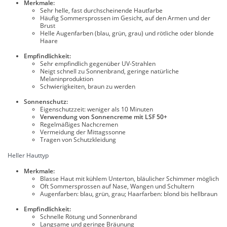
Merkmale:
Sehr helle, fast durchscheinende Hautfarbe
Häufig Sommersprossen im Gesicht, auf den Armen und der
Brust
Helle Augenfarben (blau, grün, grau) und rötliche oder blonde
Haare
Empfindlichkeit:
Sehr empfindlich gegenüber UV-Strahlen
Neigt schnell zu Sonnenbrand, geringe natürliche
Melaninproduktion
Schwierigkeiten, braun zu werden
Sonnenschutz:
Eigenschutzzeit: weniger als 10 Minuten
Verwendung von Sonnencreme mit LSF 50+
Regelmäßiges Nachcremen
Vermeidung der Mittagssonne
Tragen von Schutzkleidung
Heller Hauttyp
Merkmale:
Blasse Haut mit kühlem Unterton, bläulicher Schimmer möglich
Oft Sommersprossen auf Nase, Wangen und Schultern
Augenfarben: blau, grün, grau; Haarfarben: blond bis hellbraun
Empfindlichkeit:
Schnelle Rötung und Sonnenbrand
Langsame und geringe Bräunung