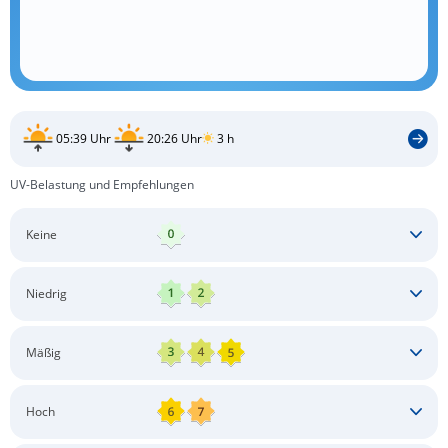
05:39 Uhr
20:26 Uhr
3 h
UV-Belastung und Empfehlungen
Keine
Keine besonderen Schutzmaßnahmen erforderlich
Niedrig
Keine besonderen Schutzmaßnahmen erforderlich
Mäßig
Schatten aufsuchen
Sonnenschutz auftragen
Langärmlige Bekleidung
Sonnenbrille
Hoch
Kopfbedeckung