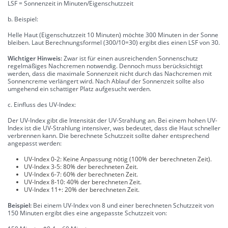
LSF = Sonnenzeit in Minuten/Eigenschutzzeit
b. Beispiel:
Helle Haut (Eigenschutzzeit 10 Minuten) möchte 300 Minuten in der Sonne
bleiben. Laut Berechnungsformel (300/10=30) ergibt dies einen LSF von 30.
Wichtiger Hinweis:
Zwar ist für einen ausreichenden Sonnenschutz
regelmäßiges Nachcremen notwendig. Dennoch muss berücksichtigt
werden, dass die maximale Sonnenzeit nicht durch das Nachcremen mit
Sonnencreme verlängert wird. Nach Ablauf der Sonnenzeit sollte also
umgehend ein schattiger Platz aufgesucht werden.
c. Einfluss des UV-Index:
Der UV-Index gibt die Intensität der UV-Strahlung an. Bei einem hohen UV-
Index ist die UV-Strahlung intensiver, was bedeutet, dass die Haut schneller
verbrennen kann. Die berechnete Schutzzeit sollte daher entsprechend
angepasst werden:
UV-Index 0-2: Keine Anpassung nötig (100% der berechneten Zeit).
UV-Index 3-5: 80% der berechneten Zeit.
UV-Index 6-7: 60% der berechneten Zeit.
UV-Index 8-10: 40% der berechneten Zeit.
UV-Index 11+: 20% der berechneten Zeit.
Beispiel:
Bei einem UV-Index von 8 und einer berechneten Schutzzeit von
150 Minuten ergibt dies eine angepasste Schutzzeit von: