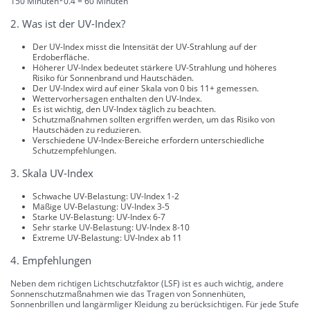
150 Minuten*0.4 = 60 Minuten
2. Was ist der UV-Index?
Der UV-Index misst die Intensität der UV-Strahlung auf der
Erdoberfläche.
Höherer UV-Index bedeutet stärkere UV-Strahlung und höheres
Risiko für Sonnenbrand und Hautschäden.
Der UV-Index wird auf einer Skala von 0 bis 11+ gemessen.
Wettervorhersagen enthalten den UV-Index.
Es ist wichtig, den UV-Index täglich zu beachten.
Schutzmaßnahmen sollten ergriffen werden, um das Risiko von
Hautschäden zu reduzieren.
Verschiedene UV-Index-Bereiche erfordern unterschiedliche
Schutzempfehlungen.
3. Skala UV-Index
Schwache UV-Belastung: UV-Index 1-2
Mäßige UV-Belastung: UV-Index 3-5
Starke UV-Belastung: UV-Index 6-7
Sehr starke UV-Belastung: UV-Index 8-10
Extreme UV-Belastung: UV-Index ab 11
4. Empfehlungen
Neben dem richtigen Lichtschutzfaktor (LSF) ist es auch wichtig, andere
Sonnenschutzmaßnahmen wie das Tragen von Sonnenhüten,
Sonnenbrillen und langärmliger Kleidung zu berücksichtigen. Für jede Stufe