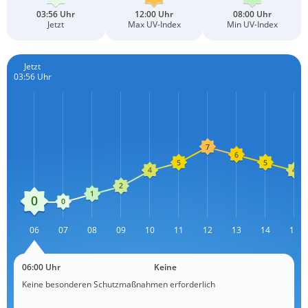
03:56 Uhr
12:00 Uhr
08:00 Uhr
Jetzt
Max UV-Index
Min UV-Index
Jetzt
03:56 Uhr
L
06
07
08
09
10
11
12
13
L
14
15
06:00 Uhr
Keine
Keine besonderen Schutzmaßnahmen erforderlich