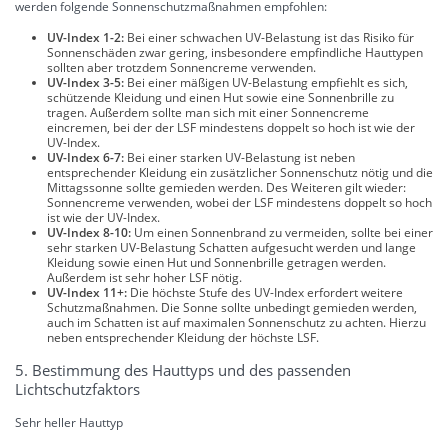
werden folgende Sonnenschutzmaßnahmen empfohlen:
UV-Index 1-2:
Bei einer schwachen UV-Belastung ist das Risiko für
Sonnenschäden zwar gering, insbesondere empfindliche Hauttypen
sollten aber trotzdem Sonnencreme verwenden.
UV-Index 3-5:
Bei einer mäßigen UV-Belastung empfiehlt es sich,
schützende Kleidung und einen Hut sowie eine Sonnenbrille zu
tragen. Außerdem sollte man sich mit einer Sonnencreme
eincremen, bei der der LSF mindestens doppelt so hoch ist wie der
UV-Index.
UV-Index 6-7:
Bei einer starken UV-Belastung ist neben
entsprechender Kleidung ein zusätzlicher Sonnenschutz nötig und die
Mittagssonne sollte gemieden werden. Des Weiteren gilt wieder:
Sonnencreme verwenden, wobei der LSF mindestens doppelt so hoch
ist wie der UV-Index.
UV-Index 8-10:
Um einen Sonnenbrand zu vermeiden, sollte bei einer
sehr starken UV-Belastung Schatten aufgesucht werden und lange
Kleidung sowie einen Hut und Sonnenbrille getragen werden.
Außerdem ist sehr hoher LSF nötig.
UV-Index 11+:
Die höchste Stufe des UV-Index erfordert weitere
Schutzmaßnahmen. Die Sonne sollte unbedingt gemieden werden,
auch im Schatten ist auf maximalen Sonnenschutz zu achten. Hierzu
neben entsprechender Kleidung der höchste LSF.
5. Bestimmung des Hauttyps und des passenden
Lichtschutzfaktors
Sehr heller Hauttyp