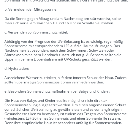
Sonnenbrille mit UV-Schutz vor schädlichen UV-Strahlen geschützt werden.
b. Vermeiden der Mittagssonne:
Da die Sonne gegen Mittag und am Nachmittag am stärksten ist, sollte
man sich vor allem zwischen 10 und 16 Uhr im Schatten aufhalten.
c. Verwenden von Sonnenschutzmittel:
Abhängig von der Prognose der UV-Belastung ist es wichtig, regelmäßig
Sonnencreme mit entsprechendem LFS auf die Haut aufzutragen. Das
Nachcremen ist besonders nach dem Schwimmen, Schwitzen oder
Abtrocknen mit einem Handtuch zusätzlich nötig. Außerdem sollten die
Lippen mit einem Lippenbalsam mit UV-Schutz geschützt werden.
d. Hydratation:
Ausreichend Wasser zu trinken, hilft dem inneren Schutz der Haut. Zudem
sollten übermäßige Sonnenexpositionen vermieden werden.
e. Besondere Sonnenschutzmaßnahmen bei Babys und Kindern:
Die Haut von Babys und Kindern sollte möglichst nicht direkter
Sonneneinstrahlung ausgesetzt werden. Um einen angemessenen Schutz
vor schädlicher UV-Strahlung zu gewährleisten und es vor langfristigen
Gesundheitsrisiken zu bewahren, ist zudem das Tragen von Sonnencreme
(mindestens LSF 30), eines Sonnenhuts und einer Sonnenbrille ratsam.
Denn ihre empfindliche Haut ist besonders anfällig für Sonnenschäden.