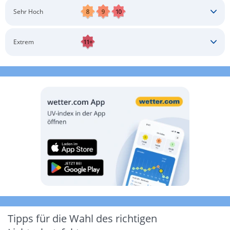
Schatten aufsuchen
Sonnenschutz auftragen
Langärmlige Bekleidung
Sonnenbrille
Sehr Hoch
Kopfbedeckung
Schatten aufsuchen
Sonnenschutz auftragen
Langärmlige Bekleidung
Sonnenbrille
Extrem
Kopfbedeckung
Schatten aufsuchen
Sonnenschutz auftragen
Langärmlige Bekleidung
Sonnenbrille
Kopfbedeckung
Möglichst drinnen aufhalten
Tipps für die Wahl des richtigen