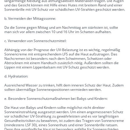
langärmelige Kleidung aus atmungsaktiven Materialien tragen. Die Augen
und das Gesicht können mit Hilfe eines Hutes mit breitem Rand und einer
Sonnenbrille mit UV-Schutz vor schädlichen UV-Strahlen geschützt werden.
b. Vermeiden der Mittagssonne:
Da die Sonne gegen Mittag und am Nachmittag am stärksten ist, sollte
man sich vor allem zwischen 10 und 16 Uhr im Schatten aufhalten.
c. Verwenden von Sonnenschutzmittel:
Abhängig von der Prognose der UV-Belastung ist es wichtig, regelmäßig
Sonnencreme mit entsprechendem LFS auf die Haut aufzutragen. Das
Nachcremen ist besonders nach dem Schwimmen, Schwitzen oder
Abtrocknen mit einem Handtuch zusätzlich nötig. Außerdem sollten die
Lippen mit einem Lippenbalsam mit UV-Schutz geschützt werden.
d. Hydratation:
Ausreichend Wasser zu trinken, hilft dem inneren Schutz der Haut. Zudem
sollten übermäßige Sonnenexpositionen vermieden werden.
e. Besondere Sonnenschutzmaßnahmen bei Babys und Kindern:
Die Haut von Babys und Kindern sollte möglichst nicht direkter
Sonneneinstrahlung ausgesetzt werden. Um einen angemessenen Schutz
vor schädlicher UV-Strahlung zu gewährleisten und es vor langfristigen
Gesundheitsrisiken zu bewahren, ist zudem das Tragen von Sonnencreme
(mindestens LSF 30), eines Sonnenhuts und einer Sonnenbrille ratsam.
Denn ihre empfindliche Haut ist besonders anfällig für Sonnenschäden.