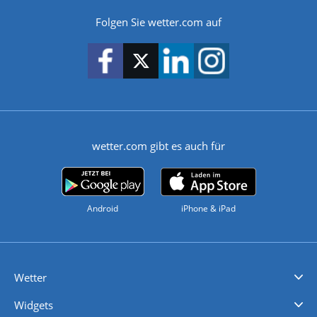
Folgen Sie wetter.com auf
wetter.com gibt es auch für
Android
iPhone & iPad
Wetter
Videovorhersagen
Kolumnen
Unwetterwarnungen
wetter.com Deutschland
wetter.com Schweiz
wetter.com Österreich
Werben
Homepage Widget
Wetter API
Wetter- und Geodaten - meteonomiqs.com
tiempo.es
meteos24.fr
ilmeteo24.it
pogoda24.pl
weather24.co.uk
Widgets