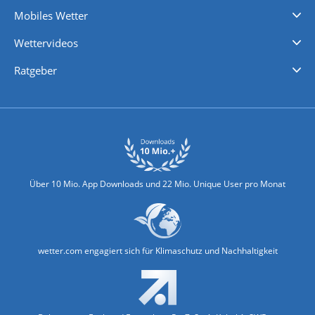
Regenradar
Windgeschwindigkeiten
Temperatur
Sonnenschein
Wassertemperatur
Mobiles Wetter
iPhone Wetter
iPad Wetter
Android Wetter
Wettervideos
Nachrichten
Deutschlandwetter
Schweizwetter
Österreichwetter
Regionalwetter
Wetter in Europa
Wetter Weltweit
Wetterlexikon
Promi-News
Ratgeber
Biowetter
Glätteindex
Reiseziel Finder
Erkältungswetter
Klima & Umwelt
Über 10 Mio. App Downloads und 22 Mio. Unique User pro Monat
wetter.com engagiert sich für Klimaschutz und Nachhaltigkeit