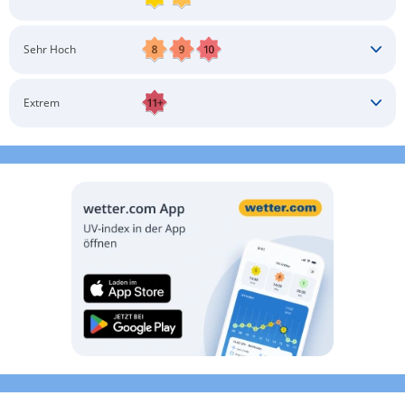
Kopfbedeckung
Schatten aufsuchen
Sonnenschutz auftragen
Langärmlige Bekleidung
Sonnenbrille
Sehr Hoch
Kopfbedeckung
Schatten aufsuchen
Sonnenschutz auftragen
Langärmlige Bekleidung
Sonnenbrille
Extrem
Kopfbedeckung
Schatten aufsuchen
Sonnenschutz auftragen
Langärmlige Bekleidung
Sonnenbrille
Kopfbedeckung
Möglichst drinnen aufhalten