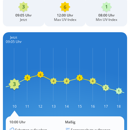
09:05 Uhr
12:00 Uhr
08:00 Uhr
Jetzt
Max UV-Index
Min UV-Index
Jetzt
09:05 Uhr
09
10
11
12
13
L
14
15
16
17
18
10:00 Uhr
Mäßig
Schatten aufsuchen
Sonnenschutz auftragen