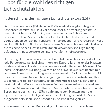
Tipps für die Wahl des richtigen
Lichtschutzfaktors
1. Berechnung des richtigen Lichtschutzfaktors (LSF)
Der Lichtschutzfaktor (LSF) ist eine Maßeinheit, die angibt, wie gut ein
Sonnenschutzmittel die Haut vor schädlicher UV-Strahlung schützt. Je
höher der Lichtschutzfaktor ist, desto besser ist der Schutz vor
Sonnenbrand und Sonnenschäden. Der Lichtschutzfaktor wird auf den
Verpackungen von Sonnenschutzmitteln angegeben und reicht in der Regel
von LSF 10 bis LSF 50+. Es wird empfohlen, Sonnenschutzmittel mit einem
ausreichend hohen Lichtschutzfaktor zu verwenden und regelmäßig
aufzutragen, insbesondere bei intensiver Sonneneinstrahlung.
Der richtige LSF hängt von verschiedenen Faktoren ab, die individuell für
jede Person unterschiedlich sein können. Dabei gilt: Je heller der Hauttyp
ist, desto höher sollte der Lichtschutzfaktor sein. Bei einem höherem UV-
Index ist ein höher LSF nötig. So wird beispielsweise auf Kontinenten mit
stärkerer Sonneneinstrahlung wie Australien oder Afrika ein höherer LSF
empfohlen als auf Kontinenten mit geringerer Sonneneinstrahlung. Des
Weiteren wird bei der Berechnung die Aufenthaltsdauer in der Sonne
berücksichtigt. Wer sich also längere Zeit im Freien aufhält, sollte einen
höheren LSF wählen, um die Haut vor Sonnenschäden zu schützen. Für die
Berechnung des richtigen LSFs ist abhängig vom Hauttyp auch die
Eigenschutzzeit der Haut (Zeit, in der die Haut ungeschützt der Sonne
ausgesetzt sein kann, ohne Schaden zu nehmen) maßgeblich.
a. Sonnenschutzformel: Den richtigen Lichtschutzfaktor berechnen: