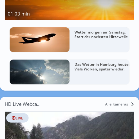
01:03 min
Wetter morgen am Samstag:
Start der nächsten Hitzewelle
Das Wetter in Hamburg heute:
Viele Wolken, später wieder
etwas freundlicher
HD Live Webcams St. Leonhard im Pitztal
Alle Kameras
LIVE