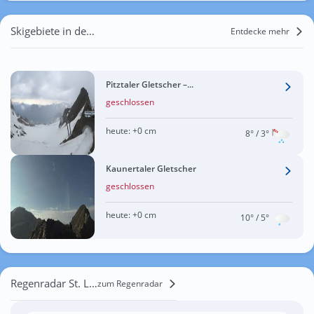
Skigebiete in der Nähe von St. Leonhard im Pitztal
Entdecke mehr
Pitztaler Gletscher –...
geschlossen
heute:
+0 cm
8°
/ 3°
Kaunertaler Gletscher
geschlossen
heute:
+0 cm
10°
/ 5°
Regenradar St. Leonhard im Pitztal
zum Regenradar