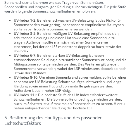
Sonnenschutzmaßnahmen wie das Tragen von Sonnenhüten,
Sonnenbrillen und langärmliger Kleidung zu berücksichtigen. Für jede Stufe
werden folgende Sonnenschutzmaßnahmen empfohlen:
UV-Index 1-2:
Bei einer schwachen UV-Belastung ist das Risiko für
Sonnenschäden zwar gering, insbesondere empfindliche Hauttypen
sollten aber trotzdem Sonnencreme verwenden.
UV-Index 3-5:
Bei einer mäßigen UV-Belastung empfiehlt es sich,
schützende Kleidung und einen Hut sowie eine Sonnenbrille zu
tragen. Außerdem sollte man sich mit einer Sonnencreme
eincremen, bei der der LSF mindestens doppelt so hoch ist wie der
UV-Index.
UV-Index 6-7:
Bei einer starken UV-Belastung ist neben
entsprechender Kleidung ein zusätzlicher Sonnenschutz nötig und die
Mittagssonne sollte gemieden werden. Des Weiteren gilt wieder:
Sonnencreme verwenden, wobei der LSF mindestens doppelt so hoch
ist wie der UV-Index.
UV-Index 8-10:
Um einen Sonnenbrand zu vermeiden, sollte bei einer
sehr starken UV-Belastung Schatten aufgesucht werden und lange
Kleidung sowie einen Hut und Sonnenbrille getragen werden.
Außerdem ist sehr hoher LSF nötig.
UV-Index 11+:
Die höchste Stufe des UV-Index erfordert weitere
Schutzmaßnahmen. Die Sonne sollte unbedingt gemieden werden,
auch im Schatten ist auf maximalen Sonnenschutz zu achten. Hierzu
neben entsprechender Kleidung der höchste LSF.
5. Bestimmung des Hauttyps und des passenden
Lichtschutzfaktors