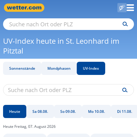
UV-Index heute in St. Leonhard im
Pitztal
Sonnenstände
Mondphasen
UV-Index
Heute
Sa 08.08.
So 09.08.
Mo 10.08.
Di 11.08.
Heute Freitag, 07. August 2026