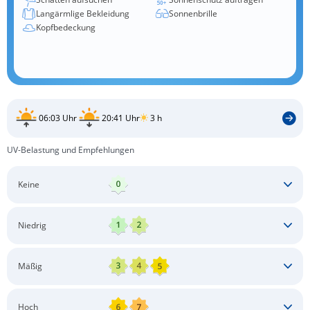
Langärmlige Bekleidung
Sonnenbrille
Kopfbedeckung
06:03 Uhr
20:41 Uhr
3 h
UV-Belastung und Empfehlungen
Keine
Keine besonderen Schutzmaßnahmen erforderlich
Niedrig
Keine besonderen Schutzmaßnahmen erforderlich
Mäßig
Schatten aufsuchen
Sonnenschutz auftragen
Langärmlige Bekleidung
Sonnenbrille
Hoch