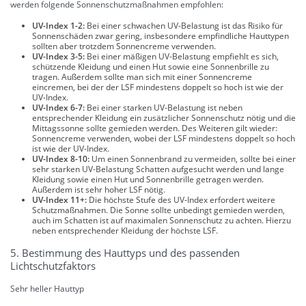
werden folgende Sonnenschutzmaßnahmen empfohlen:
UV-Index 1-2:
Bei einer schwachen UV-Belastung ist das Risiko für
Sonnenschäden zwar gering, insbesondere empfindliche Hauttypen
sollten aber trotzdem Sonnencreme verwenden.
UV-Index 3-5:
Bei einer mäßigen UV-Belastung empfiehlt es sich,
schützende Kleidung und einen Hut sowie eine Sonnenbrille zu
tragen. Außerdem sollte man sich mit einer Sonnencreme
eincremen, bei der der LSF mindestens doppelt so hoch ist wie der
UV-Index.
UV-Index 6-7:
Bei einer starken UV-Belastung ist neben
entsprechender Kleidung ein zusätzlicher Sonnenschutz nötig und die
Mittagssonne sollte gemieden werden. Des Weiteren gilt wieder:
Sonnencreme verwenden, wobei der LSF mindestens doppelt so hoch
ist wie der UV-Index.
UV-Index 8-10:
Um einen Sonnenbrand zu vermeiden, sollte bei einer
sehr starken UV-Belastung Schatten aufgesucht werden und lange
Kleidung sowie einen Hut und Sonnenbrille getragen werden.
Außerdem ist sehr hoher LSF nötig.
UV-Index 11+:
Die höchste Stufe des UV-Index erfordert weitere
Schutzmaßnahmen. Die Sonne sollte unbedingt gemieden werden,
auch im Schatten ist auf maximalen Sonnenschutz zu achten. Hierzu
neben entsprechender Kleidung der höchste LSF.
5. Bestimmung des Hauttyps und des passenden
Lichtschutzfaktors
Sehr heller Hauttyp