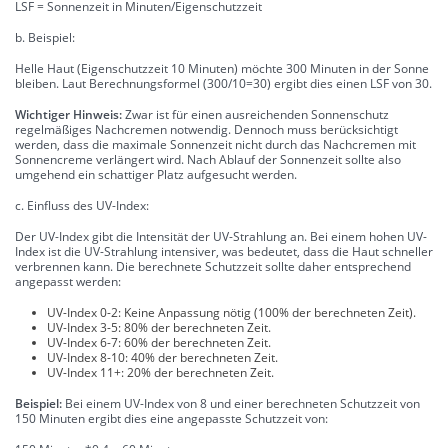
LSF = Sonnenzeit in Minuten/Eigenschutzzeit
b. Beispiel:
Helle Haut (Eigenschutzzeit 10 Minuten) möchte 300 Minuten in der Sonne
bleiben. Laut Berechnungsformel (300/10=30) ergibt dies einen LSF von 30.
Wichtiger Hinweis:
Zwar ist für einen ausreichenden Sonnenschutz
regelmäßiges Nachcremen notwendig. Dennoch muss berücksichtigt
werden, dass die maximale Sonnenzeit nicht durch das Nachcremen mit
Sonnencreme verlängert wird. Nach Ablauf der Sonnenzeit sollte also
umgehend ein schattiger Platz aufgesucht werden.
c. Einfluss des UV-Index:
Der UV-Index gibt die Intensität der UV-Strahlung an. Bei einem hohen UV-
Index ist die UV-Strahlung intensiver, was bedeutet, dass die Haut schneller
verbrennen kann. Die berechnete Schutzzeit sollte daher entsprechend
angepasst werden:
UV-Index 0-2: Keine Anpassung nötig (100% der berechneten Zeit).
UV-Index 3-5: 80% der berechneten Zeit.
UV-Index 6-7: 60% der berechneten Zeit.
UV-Index 8-10: 40% der berechneten Zeit.
UV-Index 11+: 20% der berechneten Zeit.
Beispiel:
Bei einem UV-Index von 8 und einer berechneten Schutzzeit von
150 Minuten ergibt dies eine angepasste Schutzzeit von: