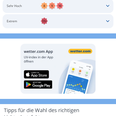
Schatten aufsuchen
Sonnenschutz auftragen
Langärmlige Bekleidung
Sonnenbrille
Sehr Hoch
Kopfbedeckung
Schatten aufsuchen
Sonnenschutz auftragen
Langärmlige Bekleidung
Sonnenbrille
Extrem
Kopfbedeckung
Schatten aufsuchen
Sonnenschutz auftragen
Langärmlige Bekleidung
Sonnenbrille
Kopfbedeckung
Möglichst drinnen aufhalten
Tipps für die Wahl des richtigen