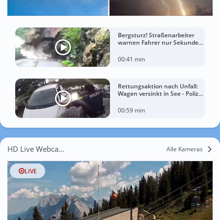
Bergsturz! Straßenarbeiter
warnen Fahrer nur Sekunden
vor der Katastrophe
00:41 min
Rettungsaktion nach Unfall:
Wagen versinkt in See - Polizei
rettet Autofahrerin
00:59 min
HD Live Webcams Seefeld in Tirol
Alle Kameras
LIVE