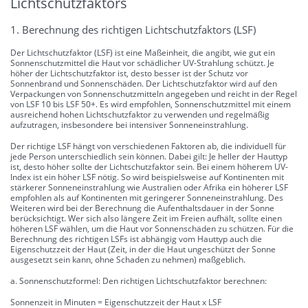
Lichtschutzfaktors
1. Berechnung des richtigen Lichtschutzfaktors (LSF)
Der Lichtschutzfaktor (LSF) ist eine Maßeinheit, die angibt, wie gut ein
Sonnenschutzmittel die Haut vor schädlicher UV-Strahlung schützt. Je
höher der Lichtschutzfaktor ist, desto besser ist der Schutz vor
Sonnenbrand und Sonnenschäden. Der Lichtschutzfaktor wird auf den
Verpackungen von Sonnenschutzmitteln angegeben und reicht in der Regel
von LSF 10 bis LSF 50+. Es wird empfohlen, Sonnenschutzmittel mit einem
ausreichend hohen Lichtschutzfaktor zu verwenden und regelmäßig
aufzutragen, insbesondere bei intensiver Sonneneinstrahlung.
Der richtige LSF hängt von verschiedenen Faktoren ab, die individuell für
jede Person unterschiedlich sein können. Dabei gilt: Je heller der Hauttyp
ist, desto höher sollte der Lichtschutzfaktor sein. Bei einem höherem UV-
Index ist ein höher LSF nötig. So wird beispielsweise auf Kontinenten mit
stärkerer Sonneneinstrahlung wie Australien oder Afrika ein höherer LSF
empfohlen als auf Kontinenten mit geringerer Sonneneinstrahlung. Des
Weiteren wird bei der Berechnung die Aufenthaltsdauer in der Sonne
berücksichtigt. Wer sich also längere Zeit im Freien aufhält, sollte einen
höheren LSF wählen, um die Haut vor Sonnenschäden zu schützen. Für die
Berechnung des richtigen LSFs ist abhängig vom Hauttyp auch die
Eigenschutzzeit der Haut (Zeit, in der die Haut ungeschützt der Sonne
ausgesetzt sein kann, ohne Schaden zu nehmen) maßgeblich.
a. Sonnenschutzformel: Den richtigen Lichtschutzfaktor berechnen:
Sonnenzeit in Minuten = Eigenschutzzeit der Haut x LSF