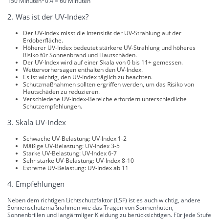
150 Minuten*0.4 = 60 Minuten
2. Was ist der UV-Index?
Der UV-Index misst die Intensität der UV-Strahlung auf der
Erdoberfläche.
Höherer UV-Index bedeutet stärkere UV-Strahlung und höheres
Risiko für Sonnenbrand und Hautschäden.
Der UV-Index wird auf einer Skala von 0 bis 11+ gemessen.
Wettervorhersagen enthalten den UV-Index.
Es ist wichtig, den UV-Index täglich zu beachten.
Schutzmaßnahmen sollten ergriffen werden, um das Risiko von
Hautschäden zu reduzieren.
Verschiedene UV-Index-Bereiche erfordern unterschiedliche
Schutzempfehlungen.
3. Skala UV-Index
Schwache UV-Belastung: UV-Index 1-2
Mäßige UV-Belastung: UV-Index 3-5
Starke UV-Belastung: UV-Index 6-7
Sehr starke UV-Belastung: UV-Index 8-10
Extreme UV-Belastung: UV-Index ab 11
4. Empfehlungen
Neben dem richtigen Lichtschutzfaktor (LSF) ist es auch wichtig, andere
Sonnenschutzmaßnahmen wie das Tragen von Sonnenhüten,
Sonnenbrillen und langärmliger Kleidung zu berücksichtigen. Für jede Stufe