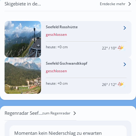
Skigebiete in der Nähe von Seefeld in Tirol
Entdecke mehr
Seefeld Rosshütte
geschlossen
heute:
+0 cm
22°
/ 10°
Seefeld Gschwandtkopf
geschlossen
heute:
+0 cm
26°
/ 12°
Regenradar Seefeld in Tirol
zum Regenradar
Momentan kein Niederschlag zu erwarten