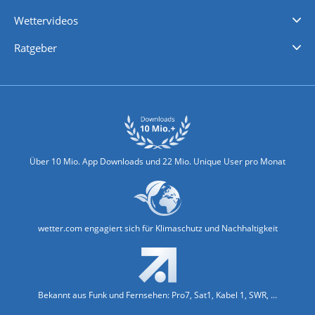
iPhone Wetter
iPad Wetter
Android Wetter
Wettervideos
Nachrichten
Deutschlandwetter
Schweizwetter
Österreichwetter
Regionalwetter
Wetter in Europa
Wetter Weltweit
Wetterlexikon
Promi-News
Ratgeber
Biowetter
Glätteindex
Reiseziel Finder
Erkältungswetter
Klima & Umwelt
Über 10 Mio. App Downloads und 22 Mio. Unique User pro Monat
wetter.com engagiert sich für Klimaschutz und Nachhaltigkeit
Bekannt aus Funk und Fernsehen: Pro7, Sat1, Kabel 1, SWR, ...