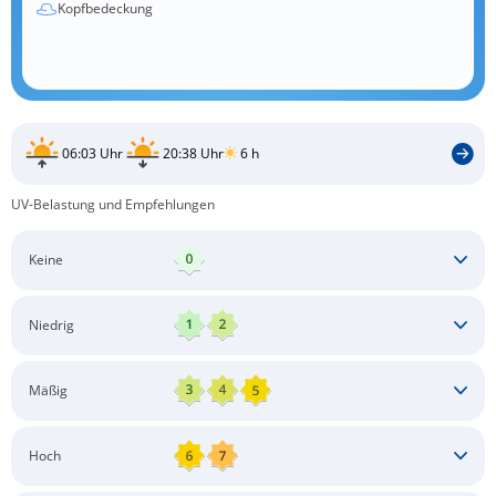
Kopfbedeckung
06:03 Uhr
20:38 Uhr
6 h
UV-Belastung und Empfehlungen
Keine
Keine besonderen Schutzmaßnahmen erforderlich
Niedrig
Keine besonderen Schutzmaßnahmen erforderlich
Mäßig
Schatten aufsuchen
Sonnenschutz auftragen
Langärmlige Bekleidung
Sonnenbrille
Hoch
Kopfbedeckung