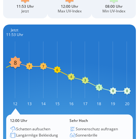
11:53 Uhr
12:00 Uhr
08:00 Uhr
Jetzt
Max UV-Index
Min UV-Index
Jetzt
11:53 Uhr
11
12
13
L
14
15
16
17
18
19
20
12:00 Uhr
Sehr Hoch
Schatten aufsuchen
Sonnenschutz auftragen
Langärmlige Bekleidung
Sonnenbrille