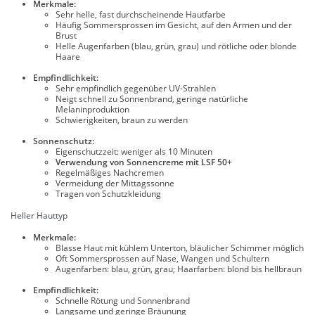
Merkmale:
Sehr helle, fast durchscheinende Hautfarbe
Häufig Sommersprossen im Gesicht, auf den Armen und der
Brust
Helle Augenfarben (blau, grün, grau) und rötliche oder blonde
Haare
Empfindlichkeit:
Sehr empfindlich gegenüber UV-Strahlen
Neigt schnell zu Sonnenbrand, geringe natürliche
Melaninproduktion
Schwierigkeiten, braun zu werden
Sonnenschutz:
Eigenschutzzeit: weniger als 10 Minuten
Verwendung von Sonnencreme mit LSF 50+
Regelmäßiges Nachcremen
Vermeidung der Mittagssonne
Tragen von Schutzkleidung
Heller Hauttyp
Merkmale:
Blasse Haut mit kühlem Unterton, bläulicher Schimmer möglich
Oft Sommersprossen auf Nase, Wangen und Schultern
Augenfarben: blau, grün, grau; Haarfarben: blond bis hellbraun
Empfindlichkeit:
Schnelle Rötung und Sonnenbrand
Langsame und geringe Bräunung