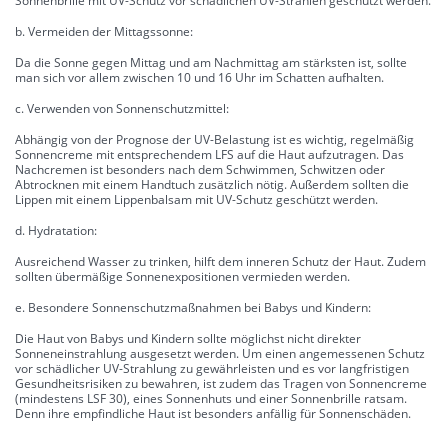
Sonnenbrille mit UV-Schutz vor schädlichen UV-Strahlen geschützt werden.
b. Vermeiden der Mittagssonne:
Da die Sonne gegen Mittag und am Nachmittag am stärksten ist, sollte
man sich vor allem zwischen 10 und 16 Uhr im Schatten aufhalten.
c. Verwenden von Sonnenschutzmittel:
Abhängig von der Prognose der UV-Belastung ist es wichtig, regelmäßig
Sonnencreme mit entsprechendem LFS auf die Haut aufzutragen. Das
Nachcremen ist besonders nach dem Schwimmen, Schwitzen oder
Abtrocknen mit einem Handtuch zusätzlich nötig. Außerdem sollten die
Lippen mit einem Lippenbalsam mit UV-Schutz geschützt werden.
d. Hydratation:
Ausreichend Wasser zu trinken, hilft dem inneren Schutz der Haut. Zudem
sollten übermäßige Sonnenexpositionen vermieden werden.
e. Besondere Sonnenschutzmaßnahmen bei Babys und Kindern:
Die Haut von Babys und Kindern sollte möglichst nicht direkter
Sonneneinstrahlung ausgesetzt werden. Um einen angemessenen Schutz
vor schädlicher UV-Strahlung zu gewährleisten und es vor langfristigen
Gesundheitsrisiken zu bewahren, ist zudem das Tragen von Sonnencreme
(mindestens LSF 30), eines Sonnenhuts und einer Sonnenbrille ratsam.
Denn ihre empfindliche Haut ist besonders anfällig für Sonnenschäden.