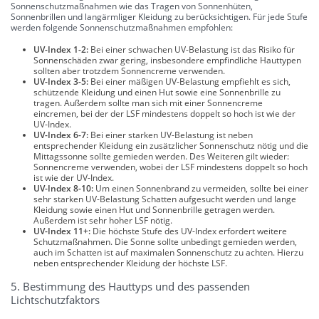
Sonnenschutzmaßnahmen wie das Tragen von Sonnenhüten,
Sonnenbrillen und langärmliger Kleidung zu berücksichtigen. Für jede Stufe
werden folgende Sonnenschutzmaßnahmen empfohlen:
UV-Index 1-2:
Bei einer schwachen UV-Belastung ist das Risiko für
Sonnenschäden zwar gering, insbesondere empfindliche Hauttypen
sollten aber trotzdem Sonnencreme verwenden.
UV-Index 3-5:
Bei einer mäßigen UV-Belastung empfiehlt es sich,
schützende Kleidung und einen Hut sowie eine Sonnenbrille zu
tragen. Außerdem sollte man sich mit einer Sonnencreme
eincremen, bei der der LSF mindestens doppelt so hoch ist wie der
UV-Index.
UV-Index 6-7:
Bei einer starken UV-Belastung ist neben
entsprechender Kleidung ein zusätzlicher Sonnenschutz nötig und die
Mittagssonne sollte gemieden werden. Des Weiteren gilt wieder:
Sonnencreme verwenden, wobei der LSF mindestens doppelt so hoch
ist wie der UV-Index.
UV-Index 8-10:
Um einen Sonnenbrand zu vermeiden, sollte bei einer
sehr starken UV-Belastung Schatten aufgesucht werden und lange
Kleidung sowie einen Hut und Sonnenbrille getragen werden.
Außerdem ist sehr hoher LSF nötig.
UV-Index 11+:
Die höchste Stufe des UV-Index erfordert weitere
Schutzmaßnahmen. Die Sonne sollte unbedingt gemieden werden,
auch im Schatten ist auf maximalen Sonnenschutz zu achten. Hierzu
neben entsprechender Kleidung der höchste LSF.
5. Bestimmung des Hauttyps und des passenden
Lichtschutzfaktors