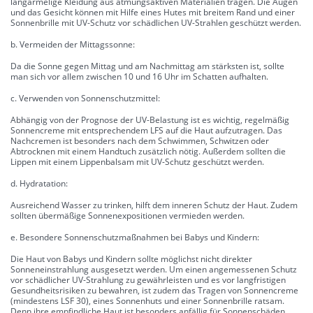
langärmelige Kleidung aus atmungsaktiven Materialien tragen. Die Augen
und das Gesicht können mit Hilfe eines Hutes mit breitem Rand und einer
Sonnenbrille mit UV-Schutz vor schädlichen UV-Strahlen geschützt werden.
b. Vermeiden der Mittagssonne:
Da die Sonne gegen Mittag und am Nachmittag am stärksten ist, sollte
man sich vor allem zwischen 10 und 16 Uhr im Schatten aufhalten.
c. Verwenden von Sonnenschutzmittel:
Abhängig von der Prognose der UV-Belastung ist es wichtig, regelmäßig
Sonnencreme mit entsprechendem LFS auf die Haut aufzutragen. Das
Nachcremen ist besonders nach dem Schwimmen, Schwitzen oder
Abtrocknen mit einem Handtuch zusätzlich nötig. Außerdem sollten die
Lippen mit einem Lippenbalsam mit UV-Schutz geschützt werden.
d. Hydratation:
Ausreichend Wasser zu trinken, hilft dem inneren Schutz der Haut. Zudem
sollten übermäßige Sonnenexpositionen vermieden werden.
e. Besondere Sonnenschutzmaßnahmen bei Babys und Kindern:
Die Haut von Babys und Kindern sollte möglichst nicht direkter
Sonneneinstrahlung ausgesetzt werden. Um einen angemessenen Schutz
vor schädlicher UV-Strahlung zu gewährleisten und es vor langfristigen
Gesundheitsrisiken zu bewahren, ist zudem das Tragen von Sonnencreme
(mindestens LSF 30), eines Sonnenhuts und einer Sonnenbrille ratsam.
Denn ihre empfindliche Haut ist besonders anfällig für Sonnenschäden.