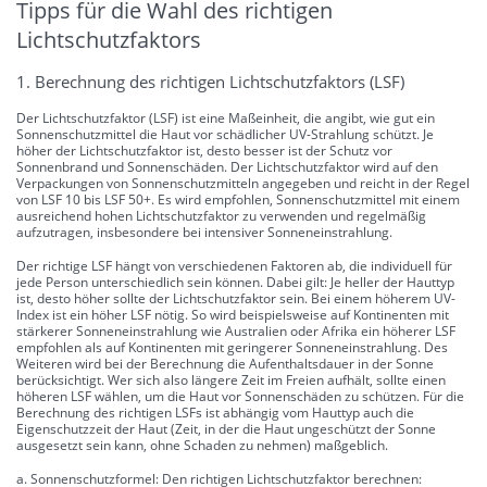
Tipps für die Wahl des richtigen
Lichtschutzfaktors
1. Berechnung des richtigen Lichtschutzfaktors (LSF)
Der Lichtschutzfaktor (LSF) ist eine Maßeinheit, die angibt, wie gut ein
Sonnenschutzmittel die Haut vor schädlicher UV-Strahlung schützt. Je
höher der Lichtschutzfaktor ist, desto besser ist der Schutz vor
Sonnenbrand und Sonnenschäden. Der Lichtschutzfaktor wird auf den
Verpackungen von Sonnenschutzmitteln angegeben und reicht in der Regel
von LSF 10 bis LSF 50+. Es wird empfohlen, Sonnenschutzmittel mit einem
ausreichend hohen Lichtschutzfaktor zu verwenden und regelmäßig
aufzutragen, insbesondere bei intensiver Sonneneinstrahlung.
Der richtige LSF hängt von verschiedenen Faktoren ab, die individuell für
jede Person unterschiedlich sein können. Dabei gilt: Je heller der Hauttyp
ist, desto höher sollte der Lichtschutzfaktor sein. Bei einem höherem UV-
Index ist ein höher LSF nötig. So wird beispielsweise auf Kontinenten mit
stärkerer Sonneneinstrahlung wie Australien oder Afrika ein höherer LSF
empfohlen als auf Kontinenten mit geringerer Sonneneinstrahlung. Des
Weiteren wird bei der Berechnung die Aufenthaltsdauer in der Sonne
berücksichtigt. Wer sich also längere Zeit im Freien aufhält, sollte einen
höheren LSF wählen, um die Haut vor Sonnenschäden zu schützen. Für die
Berechnung des richtigen LSFs ist abhängig vom Hauttyp auch die
Eigenschutzzeit der Haut (Zeit, in der die Haut ungeschützt der Sonne
ausgesetzt sein kann, ohne Schaden zu nehmen) maßgeblich.
a. Sonnenschutzformel: Den richtigen Lichtschutzfaktor berechnen: