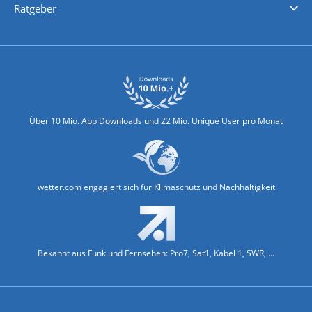
Ratgeber
Biowetter
Glätteindex
Reiseziel Finder
Erkältungswetter
Klima & Umwelt
Über 10 Mio. App Downloads und 22 Mio. Unique User pro Monat
wetter.com engagiert sich für Klimaschutz und Nachhaltigkeit
Bekannt aus Funk und Fernsehen: Pro7, Sat1, Kabel 1, SWR, ...