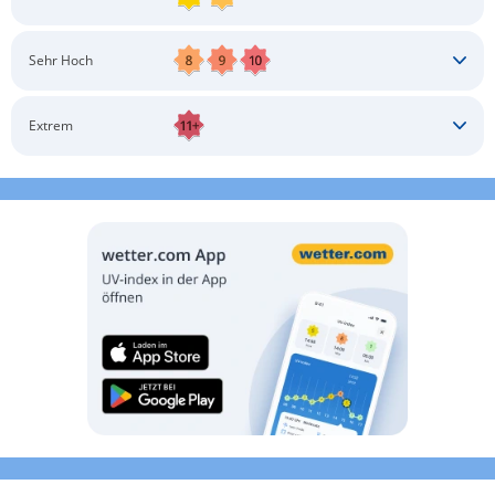
Kopfbedeckung
Schatten aufsuchen
Sonnenschutz auftragen
Langärmlige Bekleidung
Sonnenbrille
Sehr Hoch
Kopfbedeckung
Schatten aufsuchen
Sonnenschutz auftragen
Langärmlige Bekleidung
Sonnenbrille
Extrem
Kopfbedeckung
Schatten aufsuchen
Sonnenschutz auftragen
Langärmlige Bekleidung
Sonnenbrille
Kopfbedeckung
Möglichst drinnen aufhalten