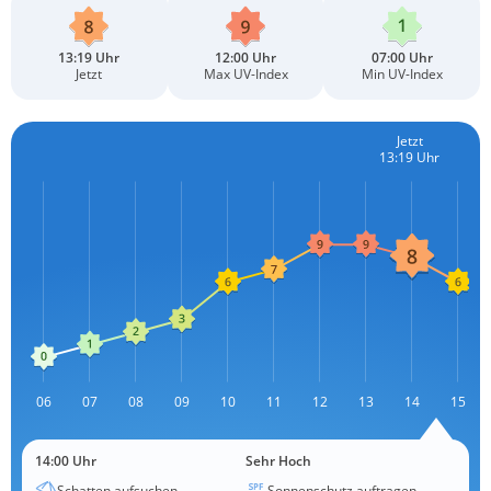
13:19 Uhr
12:00 Uhr
07:00 Uhr
Jetzt
Max UV-Index
Min UV-Index
Jetzt
13:19 Uhr
L
06
07
08
09
10
11
12
13
L
14
15
14:00 Uhr
Sehr Hoch
Schatten aufsuchen
Sonnenschutz auftragen