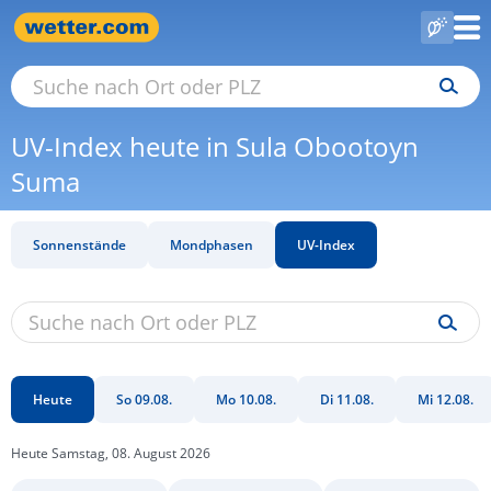
UV-Index heute in Sula Obootoyn
Suma
Sonnenstände
Mondphasen
UV-Index
Heute
So 09.08.
Mo 10.08.
Di 11.08.
Mi 12.08.
Heute Samstag, 08. August 2026