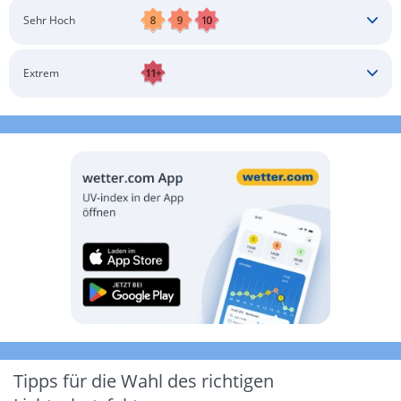
Schatten aufsuchen
Sonnenschutz auftragen
Langärmlige Bekleidung
Sonnenbrille
Sehr Hoch
Kopfbedeckung
Schatten aufsuchen
Sonnenschutz auftragen
Langärmlige Bekleidung
Sonnenbrille
Extrem
Kopfbedeckung
Schatten aufsuchen
Sonnenschutz auftragen
Langärmlige Bekleidung
Sonnenbrille
Kopfbedeckung
Möglichst drinnen aufhalten
Tipps für die Wahl des richtigen