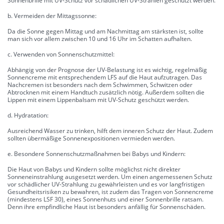
Sonnenbrille mit UV-Schutz vor schädlichen UV-Strahlen geschützt werden.
b. Vermeiden der Mittagssonne:
Da die Sonne gegen Mittag und am Nachmittag am stärksten ist, sollte
man sich vor allem zwischen 10 und 16 Uhr im Schatten aufhalten.
c. Verwenden von Sonnenschutzmittel:
Abhängig von der Prognose der UV-Belastung ist es wichtig, regelmäßig
Sonnencreme mit entsprechendem LFS auf die Haut aufzutragen. Das
Nachcremen ist besonders nach dem Schwimmen, Schwitzen oder
Abtrocknen mit einem Handtuch zusätzlich nötig. Außerdem sollten die
Lippen mit einem Lippenbalsam mit UV-Schutz geschützt werden.
d. Hydratation:
Ausreichend Wasser zu trinken, hilft dem inneren Schutz der Haut. Zudem
sollten übermäßige Sonnenexpositionen vermieden werden.
e. Besondere Sonnenschutzmaßnahmen bei Babys und Kindern:
Die Haut von Babys und Kindern sollte möglichst nicht direkter
Sonneneinstrahlung ausgesetzt werden. Um einen angemessenen Schutz
vor schädlicher UV-Strahlung zu gewährleisten und es vor langfristigen
Gesundheitsrisiken zu bewahren, ist zudem das Tragen von Sonnencreme
(mindestens LSF 30), eines Sonnenhuts und einer Sonnenbrille ratsam.
Denn ihre empfindliche Haut ist besonders anfällig für Sonnenschäden.