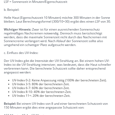
LSF = Sonnenzeit in Minuten/Eigenschutzzeit
b. Beispiel:
Helle Haut (Eigenschutzzeit 10 Minuten) möchte 300 Minuten in der Sonne
bleiben. Laut Berechnungsformel (300/10=30) ergibt dies einen LSF von 30.
Wichtiger Hinweis:
Zwar ist für einen ausreichenden Sonnenschutz
regelmäßiges Nachcremen notwendig. Dennoch muss berücksichtigt
werden, dass die maximale Sonnenzeit nicht durch das Nachcremen mit
Sonnencreme verlängert wird. Nach Ablauf der Sonnenzeit sollte also
umgehend ein schattiger Platz aufgesucht werden.
c. Einfluss des UV-Index:
Der UV-Index gibt die Intensität der UV-Strahlung an. Bei einem hohen UV-
Index ist die UV-Strahlung intensiver, was bedeutet, dass die Haut schneller
verbrennen kann. Die berechnete Schutzzeit sollte daher entsprechend
angepasst werden:
UV-Index 0-2: Keine Anpassung nötig (100% der berechneten Zeit).
UV-Index 3-5: 80% der berechneten Zeit.
UV-Index 6-7: 60% der berechneten Zeit.
UV-Index 8-10: 40% der berechneten Zeit.
UV-Index 11+: 20% der berechneten Zeit.
Beispiel:
Bei einem UV-Index von 8 und einer berechneten Schutzzeit von
150 Minuten ergibt dies eine angepasste Schutzzeit von: