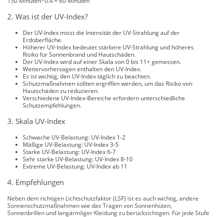
150 Minuten*0.4 = 60 Minuten
2. Was ist der UV-Index?
Der UV-Index misst die Intensität der UV-Strahlung auf der
Erdoberfläche.
Höherer UV-Index bedeutet stärkere UV-Strahlung und höheres
Risiko für Sonnenbrand und Hautschäden.
Der UV-Index wird auf einer Skala von 0 bis 11+ gemessen.
Wettervorhersagen enthalten den UV-Index.
Es ist wichtig, den UV-Index täglich zu beachten.
Schutzmaßnahmen sollten ergriffen werden, um das Risiko von
Hautschäden zu reduzieren.
Verschiedene UV-Index-Bereiche erfordern unterschiedliche
Schutzempfehlungen.
3. Skala UV-Index
Schwache UV-Belastung: UV-Index 1-2
Mäßige UV-Belastung: UV-Index 3-5
Starke UV-Belastung: UV-Index 6-7
Sehr starke UV-Belastung: UV-Index 8-10
Extreme UV-Belastung: UV-Index ab 11
4. Empfehlungen
Neben dem richtigen Lichtschutzfaktor (LSF) ist es auch wichtig, andere
Sonnenschutzmaßnahmen wie das Tragen von Sonnenhüten,
Sonnenbrillen und langärmliger Kleidung zu berücksichtigen. Für jede Stufe