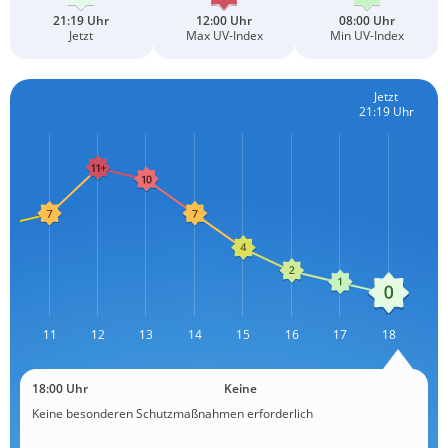
21:19 Uhr
12:00 Uhr
08:00 Uhr
Jetzt
Max UV-Index
Min UV-Index
Jetzt
21:19 Uhr
10
11
12
L
13
14
15
16
17
18
18:00 Uhr
Keine
Keine besonderen Schutzmaßnahmen erforderlich