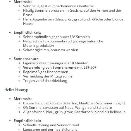
Merkmale:
Sehr helle, fast durchscheinende Hautfarbe
Häufig Sommersprossen im Gesicht, auf den Armen und der
Brust
Helle Augenfarben (blau, grün, grau) und rötliche oder blonde
Haare
Empfindlichkeit:
Sehr empfindlich gegenüber UV-Strahlen
Neigt schnell zu Sonnenbrand, geringe natürliche
Melaninproduktion
Schwierigkeiten, braun zu werden
Sonnenschutz:
Eigenschutzzeit: weniger als 10 Minuten
Verwendung von Sonnencreme mit LSF 50+
Regelmäßiges Nachcremen
Vermeidung der Mittagssonne
Tragen von Schutzkleidung
Heller Hauttyp
Merkmale:
Blasse Haut mit kühlem Unterton, bläulicher Schimmer möglich
Oft Sommersprossen auf Nase, Wangen und Schultern
Augenfarben: blau, grün, grau; Haarfarben: blond bis hellbraun
Empfindlichkeit:
Schnelle Rötung und Sonnenbrand
Langsame und geringe Bräunung