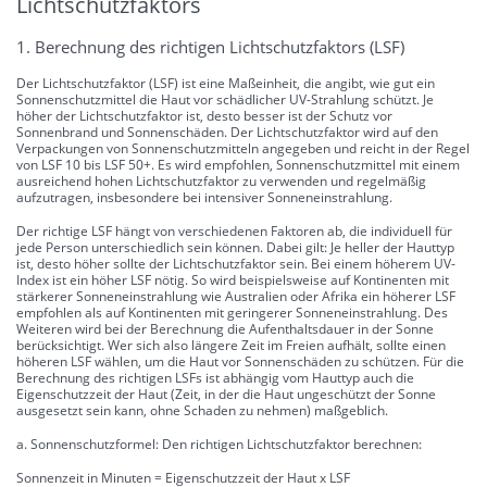
Lichtschutzfaktors
1. Berechnung des richtigen Lichtschutzfaktors (LSF)
Der Lichtschutzfaktor (LSF) ist eine Maßeinheit, die angibt, wie gut ein
Sonnenschutzmittel die Haut vor schädlicher UV-Strahlung schützt. Je
höher der Lichtschutzfaktor ist, desto besser ist der Schutz vor
Sonnenbrand und Sonnenschäden. Der Lichtschutzfaktor wird auf den
Verpackungen von Sonnenschutzmitteln angegeben und reicht in der Regel
von LSF 10 bis LSF 50+. Es wird empfohlen, Sonnenschutzmittel mit einem
ausreichend hohen Lichtschutzfaktor zu verwenden und regelmäßig
aufzutragen, insbesondere bei intensiver Sonneneinstrahlung.
Der richtige LSF hängt von verschiedenen Faktoren ab, die individuell für
jede Person unterschiedlich sein können. Dabei gilt: Je heller der Hauttyp
ist, desto höher sollte der Lichtschutzfaktor sein. Bei einem höherem UV-
Index ist ein höher LSF nötig. So wird beispielsweise auf Kontinenten mit
stärkerer Sonneneinstrahlung wie Australien oder Afrika ein höherer LSF
empfohlen als auf Kontinenten mit geringerer Sonneneinstrahlung. Des
Weiteren wird bei der Berechnung die Aufenthaltsdauer in der Sonne
berücksichtigt. Wer sich also längere Zeit im Freien aufhält, sollte einen
höheren LSF wählen, um die Haut vor Sonnenschäden zu schützen. Für die
Berechnung des richtigen LSFs ist abhängig vom Hauttyp auch die
Eigenschutzzeit der Haut (Zeit, in der die Haut ungeschützt der Sonne
ausgesetzt sein kann, ohne Schaden zu nehmen) maßgeblich.
a. Sonnenschutzformel: Den richtigen Lichtschutzfaktor berechnen:
Sonnenzeit in Minuten = Eigenschutzzeit der Haut x LSF