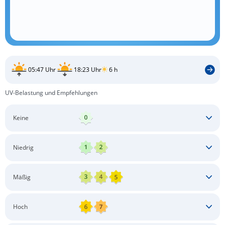
05:47 Uhr
18:23 Uhr
6 h
UV-Belastung und Empfehlungen
Keine
Keine besonderen Schutzmaßnahmen erforderlich
Niedrig
Keine besonderen Schutzmaßnahmen erforderlich
Mäßig
Schatten aufsuchen
Sonnenschutz auftragen
Langärmlige Bekleidung
Sonnenbrille
Hoch
Kopfbedeckung