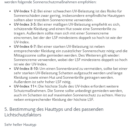
werden folgende Sonnenschutzmaßnahmen empfohlen:
UV-Index 1-2:
Bei einer schwachen UV-Belastung ist das Risiko für
Sonnenschäden zwar gering, insbesondere empfindliche Hauttypen
sollten aber trotzdem Sonnencreme verwenden.
UV-Index 3-5:
Bei einer mäßigen UV-Belastung empfiehlt es sich,
schützende Kleidung und einen Hut sowie eine Sonnenbrille zu
tragen. Außerdem sollte man sich mit einer Sonnencreme
eincremen, bei der der LSF mindestens doppelt so hoch ist wie der
UV-Index.
UV-Index 6-7:
Bei einer starken UV-Belastung ist neben
entsprechender Kleidung ein zusätzlicher Sonnenschutz nötig und die
Mittagssonne sollte gemieden werden. Des Weiteren gilt wieder:
Sonnencreme verwenden, wobei der LSF mindestens doppelt so hoch
ist wie der UV-Index.
UV-Index 8-10:
Um einen Sonnenbrand zu vermeiden, sollte bei einer
sehr starken UV-Belastung Schatten aufgesucht werden und lange
Kleidung sowie einen Hut und Sonnenbrille getragen werden.
Außerdem ist sehr hoher LSF nötig.
UV-Index 11+:
Die höchste Stufe des UV-Index erfordert weitere
Schutzmaßnahmen. Die Sonne sollte unbedingt gemieden werden,
auch im Schatten ist auf maximalen Sonnenschutz zu achten. Hierzu
neben entsprechender Kleidung der höchste LSF.
5. Bestimmung des Hauttyps und des passenden
Lichtschutzfaktors
Sehr heller Hauttyp