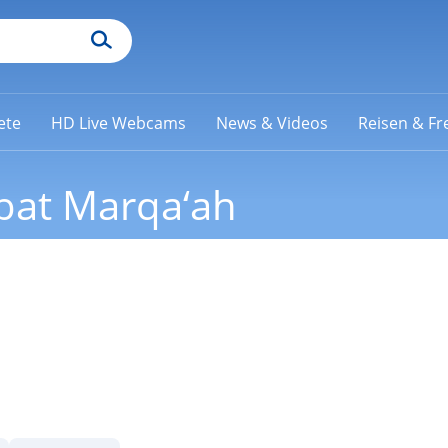
ete
HD Live Webcams
News & Videos
Reisen & Fre
rbat Marqa‘ah