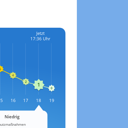
Jetzt
17:36 Uhr
15
16
17
18
19
Niedrig
chutzmaßnahmen