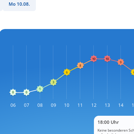
Mo 10.08.
L
06
07
08
09
10
11
12
13
14
L
18:00 Uhr
Keine besonderen S