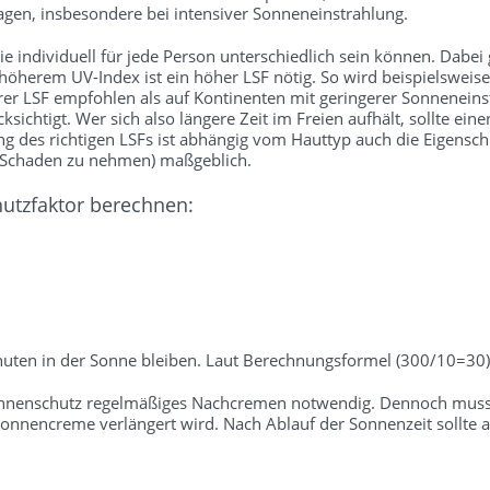
gen, insbesondere bei intensiver Sonneneinstrahlung.
 individuell für jede Person unterschiedlich sein können. Dabei gil
 höherem UV-Index ist ein höher LSF nötig. So wird beispielsweise
rer LSF empfohlen als auf Kontinenten mit geringerer Sonneneins
sichtigt. Wer sich also längere Zeit im Freien aufhält, sollte ei
des richtigen LSFs ist abhängig vom Hauttyp auch die Eigenschutz
e Schaden zu nehmen) maßgeblich.
hutzfaktor berechnen:
uten in der Sonne bleiben. Laut Berechnungsformel (300/10=30) 
onnenschutz regelmäßiges Nachcremen notwendig. Dennoch muss b
nnencreme verlängert wird. Nach Ablauf der Sonnenzeit sollte a