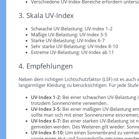
Verschiedene UV-Index-Bereiche erfordern unters
3. Skala UV-Index
Schwache UV-Belastung: UV-Index 1-2
Mäßige UV-Belastung: UV-Index 3-5
Starke UV-Belastung: UV-Index 6-7
Sehr starke UV-Belastung: UV-Index 8-10
Extreme UV-Belastung: UV-Index ab 11
4. Empfehlungen
Neben dem richtigen Lichtschutzfaktor (LSF) ist es au
langärmliger Kleidung zu berücksichtigen. Für jede S
UV-Index 1-2:
Bei einer schwachen UV-Belastung is
trotzdem Sonnencreme verwenden.
UV-Index 3-5:
Bei einer mäßigen UV-Belastung emp
sollte man sich mit einer Sonnencreme eincremen, 
UV-Index 6-7:
Bei einer starken UV-Belastung ist 
gemieden werden. Des Weiteren gilt wieder: Sonn
UV-Index 8-10:
Um einen Sonnenbrand zu vermeiden
sowie einen Hut und Sonnenbrille getragen werden