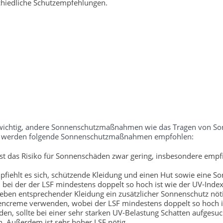
chiedliche Schutzempfehlungen.
ch wichtig, andere Sonnenschutzmaßnahmen wie das Tragen von S
tufe werden folgende Sonnenschutzmaßnahmen empfohlen:
t das Risiko für Sonnenschäden zwar gering, insbesondere empfi
fiehlt es sich, schützende Kleidung und einen Hut sowie eine So
bei der der LSF mindestens doppelt so hoch ist wie der UV-Index
neben entsprechender Kleidung ein zusätzlicher Sonnenschutz nöti
encreme verwenden, wobei der LSF mindestens doppelt so hoch is
, sollte bei einer sehr starken UV-Belastung Schatten aufgesu
. Außerdem ist sehr hoher LSF nötig.