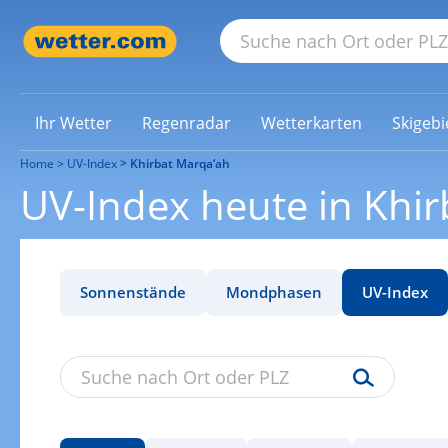
Ihr Wetter
Regenradar
Wetterkarten
Skigebi
Home
UV-Index
Khirbat Marqa‘ah
UV-Index heute in Khi
Sonnenstände
Mondphasen
UV-Index