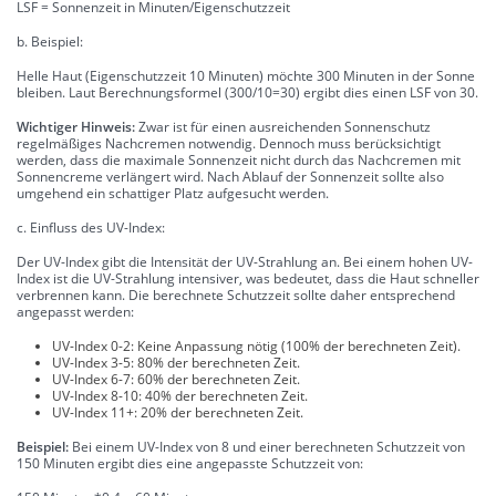
LSF = Sonnenzeit in Minuten/Eigenschutzzeit
b. Beispiel:
Helle Haut (Eigenschutzzeit 10 Minuten) möchte 300 Minuten in der Sonne
bleiben. Laut Berechnungsformel (300/10=30) ergibt dies einen LSF von 30.
Wichtiger Hinweis:
Zwar ist für einen ausreichenden Sonnenschutz
regelmäßiges Nachcremen notwendig. Dennoch muss berücksichtigt
werden, dass die maximale Sonnenzeit nicht durch das Nachcremen mit
Sonnencreme verlängert wird. Nach Ablauf der Sonnenzeit sollte also
umgehend ein schattiger Platz aufgesucht werden.
c. Einfluss des UV-Index:
Der UV-Index gibt die Intensität der UV-Strahlung an. Bei einem hohen UV-
Index ist die UV-Strahlung intensiver, was bedeutet, dass die Haut schneller
verbrennen kann. Die berechnete Schutzzeit sollte daher entsprechend
angepasst werden:
UV-Index 0-2: Keine Anpassung nötig (100% der berechneten Zeit).
UV-Index 3-5: 80% der berechneten Zeit.
UV-Index 6-7: 60% der berechneten Zeit.
UV-Index 8-10: 40% der berechneten Zeit.
UV-Index 11+: 20% der berechneten Zeit.
Beispiel:
Bei einem UV-Index von 8 und einer berechneten Schutzzeit von
150 Minuten ergibt dies eine angepasste Schutzzeit von: