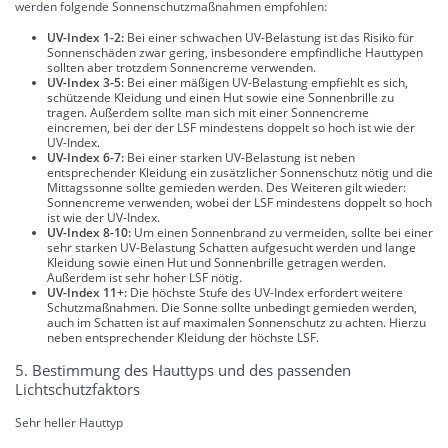
werden folgende Sonnenschutzmaßnahmen empfohlen:
UV-Index 1-2:
Bei einer schwachen UV-Belastung ist das Risiko für
Sonnenschäden zwar gering, insbesondere empfindliche Hauttypen
sollten aber trotzdem Sonnencreme verwenden.
UV-Index 3-5:
Bei einer mäßigen UV-Belastung empfiehlt es sich,
schützende Kleidung und einen Hut sowie eine Sonnenbrille zu
tragen. Außerdem sollte man sich mit einer Sonnencreme
eincremen, bei der der LSF mindestens doppelt so hoch ist wie der
UV-Index.
UV-Index 6-7:
Bei einer starken UV-Belastung ist neben
entsprechender Kleidung ein zusätzlicher Sonnenschutz nötig und die
Mittagssonne sollte gemieden werden. Des Weiteren gilt wieder:
Sonnencreme verwenden, wobei der LSF mindestens doppelt so hoch
ist wie der UV-Index.
UV-Index 8-10:
Um einen Sonnenbrand zu vermeiden, sollte bei einer
sehr starken UV-Belastung Schatten aufgesucht werden und lange
Kleidung sowie einen Hut und Sonnenbrille getragen werden.
Außerdem ist sehr hoher LSF nötig.
UV-Index 11+:
Die höchste Stufe des UV-Index erfordert weitere
Schutzmaßnahmen. Die Sonne sollte unbedingt gemieden werden,
auch im Schatten ist auf maximalen Sonnenschutz zu achten. Hierzu
neben entsprechender Kleidung der höchste LSF.
5. Bestimmung des Hauttyps und des passenden
Lichtschutzfaktors
Sehr heller Hauttyp