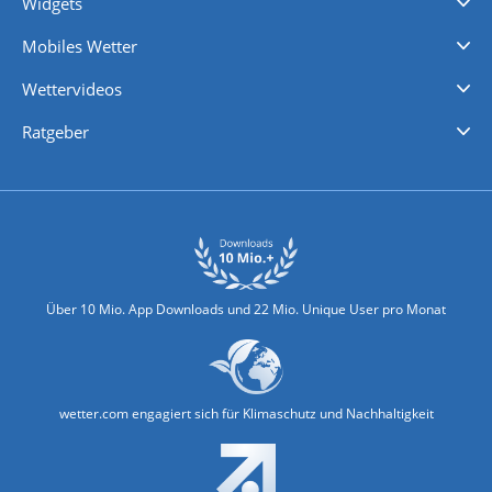
Widgets
Regenradar
Windgeschwindigkeiten
Temperatur
Sonnenschein
Wassertemperatur
Mobiles Wetter
iPhone Wetter
iPad Wetter
Android Wetter
Wettervideos
Nachrichten
Deutschlandwetter
Schweizwetter
Österreichwetter
Regionalwetter
Wetter in Europa
Wetter Weltweit
Wetterlexikon
Promi-News
Ratgeber
Biowetter
Glätteindex
Reiseziel Finder
Erkältungswetter
Klima & Umwelt
Über 10 Mio. App Downloads und 22 Mio. Unique User pro Monat
wetter.com engagiert sich für Klimaschutz und Nachhaltigkeit