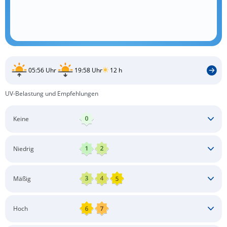
05:56 Uhr
19:58 Uhr
12 h
UV-Belastung und Empfehlungen
Keine
Keine besonderen Schutzmaßnahmen erforderlich
Niedrig
Keine besonderen Schutzmaßnahmen erforderlich
Mäßig
Schatten aufsuchen
Sonnenschutz auftragen
Langärmlige Bekleidung
Sonnenbrille
Hoch
Kopfbedeckung