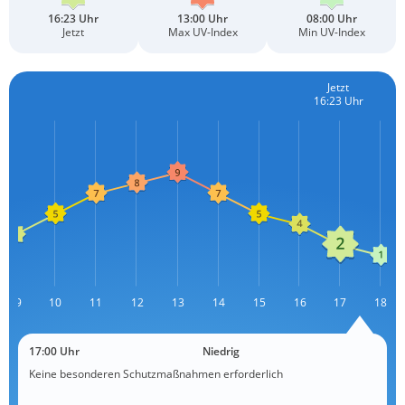
16:23 Uhr
13:00 Uhr
08:00 Uhr
Jetzt
Max UV-Index
Min UV-Index
Jetzt
16:23 Uhr
09
10
11
12
L
13
14
15
16
17
18
17:00 Uhr
Niedrig
Keine besonderen Schutzmaßnahmen erforderlich