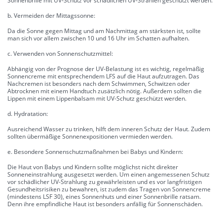
Sonnenbrille mit UV-Schutz vor schädlichen UV-Strahlen geschützt werden.
b. Vermeiden der Mittagssonne:
Da die Sonne gegen Mittag und am Nachmittag am stärksten ist, sollte
man sich vor allem zwischen 10 und 16 Uhr im Schatten aufhalten.
c. Verwenden von Sonnenschutzmittel:
Abhängig von der Prognose der UV-Belastung ist es wichtig, regelmäßig
Sonnencreme mit entsprechendem LFS auf die Haut aufzutragen. Das
Nachcremen ist besonders nach dem Schwimmen, Schwitzen oder
Abtrocknen mit einem Handtuch zusätzlich nötig. Außerdem sollten die
Lippen mit einem Lippenbalsam mit UV-Schutz geschützt werden.
d. Hydratation:
Ausreichend Wasser zu trinken, hilft dem inneren Schutz der Haut. Zudem
sollten übermäßige Sonnenexpositionen vermieden werden.
e. Besondere Sonnenschutzmaßnahmen bei Babys und Kindern:
Die Haut von Babys und Kindern sollte möglichst nicht direkter
Sonneneinstrahlung ausgesetzt werden. Um einen angemessenen Schutz
vor schädlicher UV-Strahlung zu gewährleisten und es vor langfristigen
Gesundheitsrisiken zu bewahren, ist zudem das Tragen von Sonnencreme
(mindestens LSF 30), eines Sonnenhuts und einer Sonnenbrille ratsam.
Denn ihre empfindliche Haut ist besonders anfällig für Sonnenschäden.