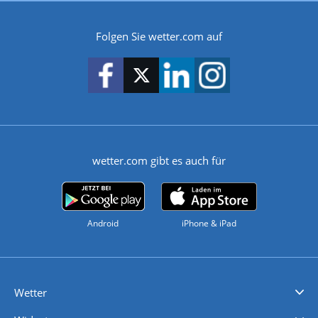
Folgen Sie wetter.com auf
wetter.com gibt es auch für
Android
iPhone & iPad
Wetter
Videovorhersagen
Kolumnen
Unwetterwarnungen
wetter.com Deutschland
wetter.com Schweiz
wetter.com Österreich
Werben
Homepage Widget
Wetter API
Wetter- und Geodaten - meteonomiqs.com
tiempo.es
meteos24.fr
ilmeteo24.it
pogoda24.pl
weather24.co.uk