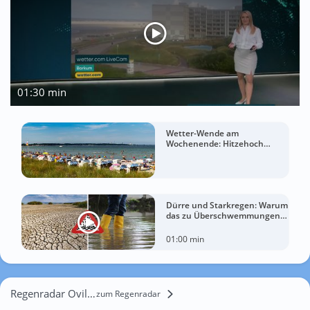
01:30 min
Wetter-Wende am
Wochenende: Hitzehoch
bringt Deutschland wieder bis
zu 37 Grad
Dürre und Starkregen: Warum
das zu Überschwemmungen
führen kann
01:00 min
Regenradar Ovile Forgianello
zum Regenradar