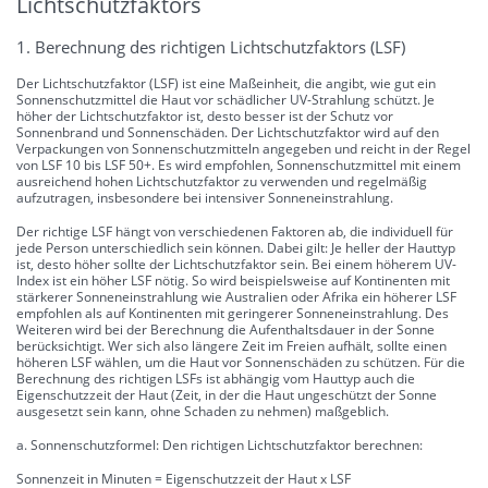
Lichtschutzfaktors
1. Berechnung des richtigen Lichtschutzfaktors (LSF)
Der Lichtschutzfaktor (LSF) ist eine Maßeinheit, die angibt, wie gut ein
Sonnenschutzmittel die Haut vor schädlicher UV-Strahlung schützt. Je
höher der Lichtschutzfaktor ist, desto besser ist der Schutz vor
Sonnenbrand und Sonnenschäden. Der Lichtschutzfaktor wird auf den
Verpackungen von Sonnenschutzmitteln angegeben und reicht in der Regel
von LSF 10 bis LSF 50+. Es wird empfohlen, Sonnenschutzmittel mit einem
ausreichend hohen Lichtschutzfaktor zu verwenden und regelmäßig
aufzutragen, insbesondere bei intensiver Sonneneinstrahlung.
Der richtige LSF hängt von verschiedenen Faktoren ab, die individuell für
jede Person unterschiedlich sein können. Dabei gilt: Je heller der Hauttyp
ist, desto höher sollte der Lichtschutzfaktor sein. Bei einem höherem UV-
Index ist ein höher LSF nötig. So wird beispielsweise auf Kontinenten mit
stärkerer Sonneneinstrahlung wie Australien oder Afrika ein höherer LSF
empfohlen als auf Kontinenten mit geringerer Sonneneinstrahlung. Des
Weiteren wird bei der Berechnung die Aufenthaltsdauer in der Sonne
berücksichtigt. Wer sich also längere Zeit im Freien aufhält, sollte einen
höheren LSF wählen, um die Haut vor Sonnenschäden zu schützen. Für die
Berechnung des richtigen LSFs ist abhängig vom Hauttyp auch die
Eigenschutzzeit der Haut (Zeit, in der die Haut ungeschützt der Sonne
ausgesetzt sein kann, ohne Schaden zu nehmen) maßgeblich.
a. Sonnenschutzformel: Den richtigen Lichtschutzfaktor berechnen:
Sonnenzeit in Minuten = Eigenschutzzeit der Haut x LSF