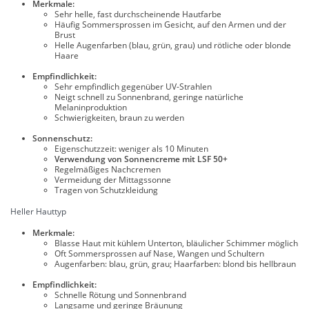
Merkmale:
Sehr helle, fast durchscheinende Hautfarbe
Häufig Sommersprossen im Gesicht, auf den Armen und der
Brust
Helle Augenfarben (blau, grün, grau) und rötliche oder blonde
Haare
Empfindlichkeit:
Sehr empfindlich gegenüber UV-Strahlen
Neigt schnell zu Sonnenbrand, geringe natürliche
Melaninproduktion
Schwierigkeiten, braun zu werden
Sonnenschutz:
Eigenschutzzeit: weniger als 10 Minuten
Verwendung von Sonnencreme mit LSF 50+
Regelmäßiges Nachcremen
Vermeidung der Mittagssonne
Tragen von Schutzkleidung
Heller Hauttyp
Merkmale:
Blasse Haut mit kühlem Unterton, bläulicher Schimmer möglich
Oft Sommersprossen auf Nase, Wangen und Schultern
Augenfarben: blau, grün, grau; Haarfarben: blond bis hellbraun
Empfindlichkeit:
Schnelle Rötung und Sonnenbrand
Langsame und geringe Bräunung