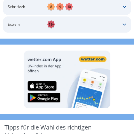
Schatten aufsuchen
Sonnenschutz auftragen
Langärmlige Bekleidung
Sonnenbrille
Sehr Hoch
Kopfbedeckung
Schatten aufsuchen
Sonnenschutz auftragen
Langärmlige Bekleidung
Sonnenbrille
Extrem
Kopfbedeckung
Schatten aufsuchen
Sonnenschutz auftragen
Langärmlige Bekleidung
Sonnenbrille
Kopfbedeckung
Möglichst drinnen aufhalten
Tipps für die Wahl des richtigen