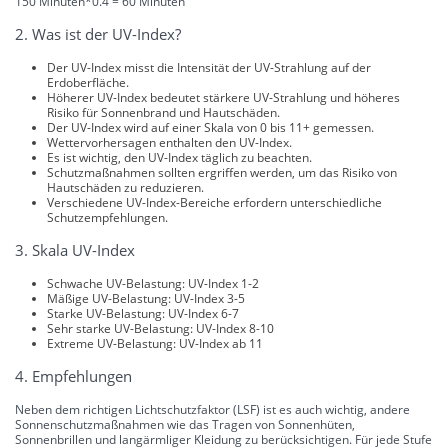
150 Minuten*0.4 = 60 Minuten
2. Was ist der UV-Index?
Der UV-Index misst die Intensität der UV-Strahlung auf der
Erdoberfläche.
Höherer UV-Index bedeutet stärkere UV-Strahlung und höheres
Risiko für Sonnenbrand und Hautschäden.
Der UV-Index wird auf einer Skala von 0 bis 11+ gemessen.
Wettervorhersagen enthalten den UV-Index.
Es ist wichtig, den UV-Index täglich zu beachten.
Schutzmaßnahmen sollten ergriffen werden, um das Risiko von
Hautschäden zu reduzieren.
Verschiedene UV-Index-Bereiche erfordern unterschiedliche
Schutzempfehlungen.
3. Skala UV-Index
Schwache UV-Belastung: UV-Index 1-2
Mäßige UV-Belastung: UV-Index 3-5
Starke UV-Belastung: UV-Index 6-7
Sehr starke UV-Belastung: UV-Index 8-10
Extreme UV-Belastung: UV-Index ab 11
4. Empfehlungen
Neben dem richtigen Lichtschutzfaktor (LSF) ist es auch wichtig, andere
Sonnenschutzmaßnahmen wie das Tragen von Sonnenhüten,
Sonnenbrillen und langärmliger Kleidung zu berücksichtigen. Für jede Stufe