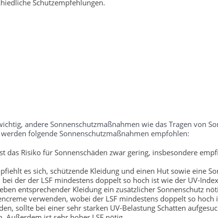
chiedliche Schutzempfehlungen.
ch wichtig, andere Sonnenschutzmaßnahmen wie das Tragen von S
tufe werden folgende Sonnenschutzmaßnahmen empfohlen:
t das Risiko für Sonnenschäden zwar gering, insbesondere empfi
fiehlt es sich, schützende Kleidung und einen Hut sowie eine So
bei der der LSF mindestens doppelt so hoch ist wie der UV-Index
neben entsprechender Kleidung ein zusätzlicher Sonnenschutz nöti
encreme verwenden, wobei der LSF mindestens doppelt so hoch is
, sollte bei einer sehr starken UV-Belastung Schatten aufgesu
. Außerdem ist sehr hoher LSF nötig.