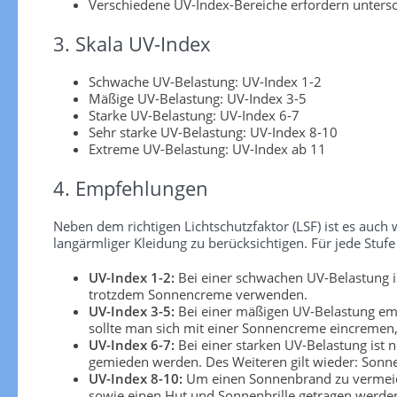
Verschiedene UV-Index-Bereiche erfordern unters
3. Skala UV-Index
Schwache UV-Belastung: UV-Index 1-2
Mäßige UV-Belastung: UV-Index 3-5
Starke UV-Belastung: UV-Index 6-7
Sehr starke UV-Belastung: UV-Index 8-10
Extreme UV-Belastung: UV-Index ab 11
4. Empfehlungen
Neben dem richtigen Lichtschutzfaktor (LSF) ist es au
langärmliger Kleidung zu berücksichtigen. Für jede S
UV-Index 1-2:
Bei einer schwachen UV-Belastung is
trotzdem Sonnencreme verwenden.
UV-Index 3-5:
Bei einer mäßigen UV-Belastung emp
sollte man sich mit einer Sonnencreme eincremen, 
UV-Index 6-7:
Bei einer starken UV-Belastung ist 
gemieden werden. Des Weiteren gilt wieder: Sonn
UV-Index 8-10:
Um einen Sonnenbrand zu vermeiden
sowie einen Hut und Sonnenbrille getragen werden