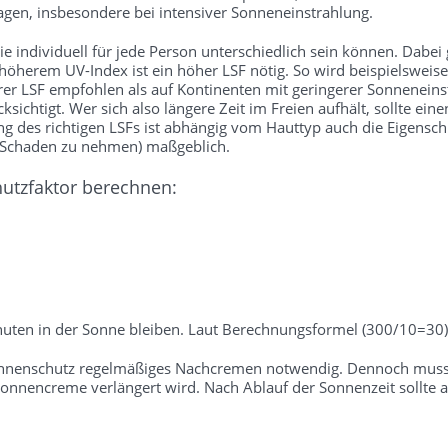
gen, insbesondere bei intensiver Sonneneinstrahlung.
 individuell für jede Person unterschiedlich sein können. Dabei gil
 höherem UV-Index ist ein höher LSF nötig. So wird beispielsweise
rer LSF empfohlen als auf Kontinenten mit geringerer Sonneneins
sichtigt. Wer sich also längere Zeit im Freien aufhält, sollte ei
des richtigen LSFs ist abhängig vom Hauttyp auch die Eigenschutz
e Schaden zu nehmen) maßgeblich.
hutzfaktor berechnen:
uten in der Sonne bleiben. Laut Berechnungsformel (300/10=30) 
onnenschutz regelmäßiges Nachcremen notwendig. Dennoch muss b
nnencreme verlängert wird. Nach Ablauf der Sonnenzeit sollte a