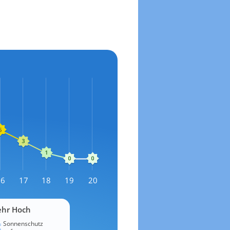
16
17
18
19
20
ehr Hoch
Sonnenschutz