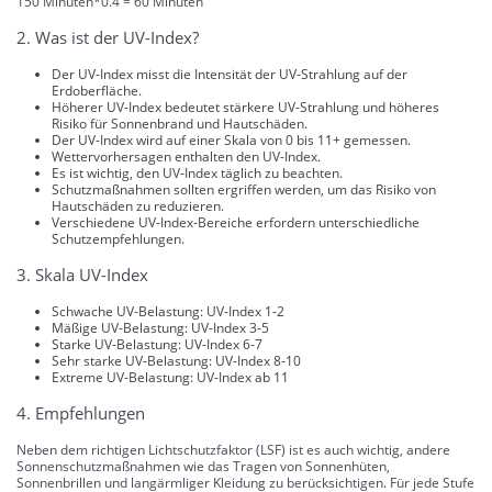
150 Minuten*0.4 = 60 Minuten
2. Was ist der UV-Index?
Der UV-Index misst die Intensität der UV-Strahlung auf der
Erdoberfläche.
Höherer UV-Index bedeutet stärkere UV-Strahlung und höheres
Risiko für Sonnenbrand und Hautschäden.
Der UV-Index wird auf einer Skala von 0 bis 11+ gemessen.
Wettervorhersagen enthalten den UV-Index.
Es ist wichtig, den UV-Index täglich zu beachten.
Schutzmaßnahmen sollten ergriffen werden, um das Risiko von
Hautschäden zu reduzieren.
Verschiedene UV-Index-Bereiche erfordern unterschiedliche
Schutzempfehlungen.
3. Skala UV-Index
Schwache UV-Belastung: UV-Index 1-2
Mäßige UV-Belastung: UV-Index 3-5
Starke UV-Belastung: UV-Index 6-7
Sehr starke UV-Belastung: UV-Index 8-10
Extreme UV-Belastung: UV-Index ab 11
4. Empfehlungen
Neben dem richtigen Lichtschutzfaktor (LSF) ist es auch wichtig, andere
Sonnenschutzmaßnahmen wie das Tragen von Sonnenhüten,
Sonnenbrillen und langärmliger Kleidung zu berücksichtigen. Für jede Stufe