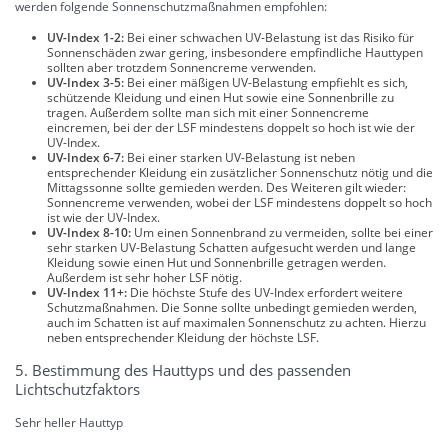
werden folgende Sonnenschutzmaßnahmen empfohlen:
UV-Index 1-2:
Bei einer schwachen UV-Belastung ist das Risiko für
Sonnenschäden zwar gering, insbesondere empfindliche Hauttypen
sollten aber trotzdem Sonnencreme verwenden.
UV-Index 3-5:
Bei einer mäßigen UV-Belastung empfiehlt es sich,
schützende Kleidung und einen Hut sowie eine Sonnenbrille zu
tragen. Außerdem sollte man sich mit einer Sonnencreme
eincremen, bei der der LSF mindestens doppelt so hoch ist wie der
UV-Index.
UV-Index 6-7:
Bei einer starken UV-Belastung ist neben
entsprechender Kleidung ein zusätzlicher Sonnenschutz nötig und die
Mittagssonne sollte gemieden werden. Des Weiteren gilt wieder:
Sonnencreme verwenden, wobei der LSF mindestens doppelt so hoch
ist wie der UV-Index.
UV-Index 8-10:
Um einen Sonnenbrand zu vermeiden, sollte bei einer
sehr starken UV-Belastung Schatten aufgesucht werden und lange
Kleidung sowie einen Hut und Sonnenbrille getragen werden.
Außerdem ist sehr hoher LSF nötig.
UV-Index 11+:
Die höchste Stufe des UV-Index erfordert weitere
Schutzmaßnahmen. Die Sonne sollte unbedingt gemieden werden,
auch im Schatten ist auf maximalen Sonnenschutz zu achten. Hierzu
neben entsprechender Kleidung der höchste LSF.
5. Bestimmung des Hauttyps und des passenden
Lichtschutzfaktors
Sehr heller Hauttyp