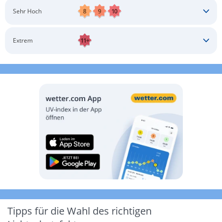
Schatten aufsuchen
Sonnenschutz auftragen
Langärmlige Bekleidung
Sonnenbrille
Sehr Hoch
Kopfbedeckung
Schatten aufsuchen
Sonnenschutz auftragen
Langärmlige Bekleidung
Sonnenbrille
Extrem
Kopfbedeckung
Schatten aufsuchen
Sonnenschutz auftragen
Langärmlige Bekleidung
Sonnenbrille
Kopfbedeckung
Möglichst drinnen aufhalten
Tipps für die Wahl des richtigen