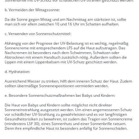
Sonnenbrille mit UV-Schutz vor schädlichen UV-Strahlen geschützt werden.
b. Vermeiden der Mittagssonne:
Da die Sonne gegen Mittag und am Nachmittag am stärksten ist, sollte
man sich vor allem zwischen 10 und 16 Uhr im Schatten aufhalten.
c. Verwenden von Sonnenschutzmittel:
Abhängig von der Prognose der UV-Belastung ist es wichtig, regelmäßig
Sonnencreme mit entsprechendem LFS auf die Haut aufzutragen. Das
Nachcremen ist besonders nach dem Schwimmen, Schwitzen oder
Abtrocknen mit einem Handtuch zusätzlich nötig. Außerdem sollten die
Lippen mit einem Lippenbalsam mit UV-Schutz geschützt werden.
d. Hydratation:
Ausreichend Wasser zu trinken, hilft dem inneren Schutz der Haut. Zudem
sollten übermäßige Sonnenexpositionen vermieden werden.
e. Besondere Sonnenschutzmaßnahmen bei Babys und Kindern:
Die Haut von Babys und Kindern sollte möglichst nicht direkter
Sonneneinstrahlung ausgesetzt werden. Um einen angemessenen Schutz
vor schädlicher UV-Strahlung zu gewährleisten und es vor langfristigen
Gesundheitsrisiken zu bewahren, ist zudem das Tragen von Sonnencreme
(mindestens LSF 30), eines Sonnenhuts und einer Sonnenbrille ratsam.
Denn ihre empfindliche Haut ist besonders anfällig für Sonnenschäden.