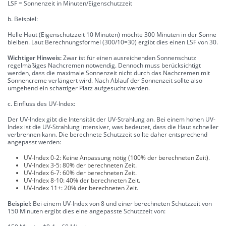
LSF = Sonnenzeit in Minuten/Eigenschutzzeit
b. Beispiel:
Helle Haut (Eigenschutzzeit 10 Minuten) möchte 300 Minuten in der Sonne
bleiben. Laut Berechnungsformel (300/10=30) ergibt dies einen LSF von 30.
Wichtiger Hinweis:
Zwar ist für einen ausreichenden Sonnenschutz
regelmäßiges Nachcremen notwendig. Dennoch muss berücksichtigt
werden, dass die maximale Sonnenzeit nicht durch das Nachcremen mit
Sonnencreme verlängert wird. Nach Ablauf der Sonnenzeit sollte also
umgehend ein schattiger Platz aufgesucht werden.
c. Einfluss des UV-Index:
Der UV-Index gibt die Intensität der UV-Strahlung an. Bei einem hohen UV-
Index ist die UV-Strahlung intensiver, was bedeutet, dass die Haut schneller
verbrennen kann. Die berechnete Schutzzeit sollte daher entsprechend
angepasst werden:
UV-Index 0-2: Keine Anpassung nötig (100% der berechneten Zeit).
UV-Index 3-5: 80% der berechneten Zeit.
UV-Index 6-7: 60% der berechneten Zeit.
UV-Index 8-10: 40% der berechneten Zeit.
UV-Index 11+: 20% der berechneten Zeit.
Beispiel:
Bei einem UV-Index von 8 und einer berechneten Schutzzeit von
150 Minuten ergibt dies eine angepasste Schutzzeit von: