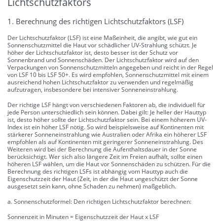
Lichtschutzfaktors
1. Berechnung des richtigen Lichtschutzfaktors (LSF)
Der Lichtschutzfaktor (LSF) ist eine Maßeinheit, die angibt, wie gut ein
Sonnenschutzmittel die Haut vor schädlicher UV-Strahlung schützt. Je
höher der Lichtschutzfaktor ist, desto besser ist der Schutz vor
Sonnenbrand und Sonnenschäden. Der Lichtschutzfaktor wird auf den
Verpackungen von Sonnenschutzmitteln angegeben und reicht in der Regel
von LSF 10 bis LSF 50+. Es wird empfohlen, Sonnenschutzmittel mit einem
ausreichend hohen Lichtschutzfaktor zu verwenden und regelmäßig
aufzutragen, insbesondere bei intensiver Sonneneinstrahlung.
Der richtige LSF hängt von verschiedenen Faktoren ab, die individuell für
jede Person unterschiedlich sein können. Dabei gilt: Je heller der Hauttyp
ist, desto höher sollte der Lichtschutzfaktor sein. Bei einem höherem UV-
Index ist ein höher LSF nötig. So wird beispielsweise auf Kontinenten mit
stärkerer Sonneneinstrahlung wie Australien oder Afrika ein höherer LSF
empfohlen als auf Kontinenten mit geringerer Sonneneinstrahlung. Des
Weiteren wird bei der Berechnung die Aufenthaltsdauer in der Sonne
berücksichtigt. Wer sich also längere Zeit im Freien aufhält, sollte einen
höheren LSF wählen, um die Haut vor Sonnenschäden zu schützen. Für die
Berechnung des richtigen LSFs ist abhängig vom Hauttyp auch die
Eigenschutzzeit der Haut (Zeit, in der die Haut ungeschützt der Sonne
ausgesetzt sein kann, ohne Schaden zu nehmen) maßgeblich.
a. Sonnenschutzformel: Den richtigen Lichtschutzfaktor berechnen:
Sonnenzeit in Minuten = Eigenschutzzeit der Haut x LSF