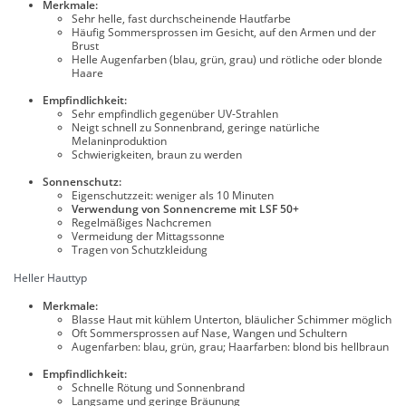
Merkmale:
Sehr helle, fast durchscheinende Hautfarbe
Häufig Sommersprossen im Gesicht, auf den Armen und der
Brust
Helle Augenfarben (blau, grün, grau) und rötliche oder blonde
Haare
Empfindlichkeit:
Sehr empfindlich gegenüber UV-Strahlen
Neigt schnell zu Sonnenbrand, geringe natürliche
Melaninproduktion
Schwierigkeiten, braun zu werden
Sonnenschutz:
Eigenschutzzeit: weniger als 10 Minuten
Verwendung von Sonnencreme mit LSF 50+
Regelmäßiges Nachcremen
Vermeidung der Mittagssonne
Tragen von Schutzkleidung
Heller Hauttyp
Merkmale:
Blasse Haut mit kühlem Unterton, bläulicher Schimmer möglich
Oft Sommersprossen auf Nase, Wangen und Schultern
Augenfarben: blau, grün, grau; Haarfarben: blond bis hellbraun
Empfindlichkeit:
Schnelle Rötung und Sonnenbrand
Langsame und geringe Bräunung