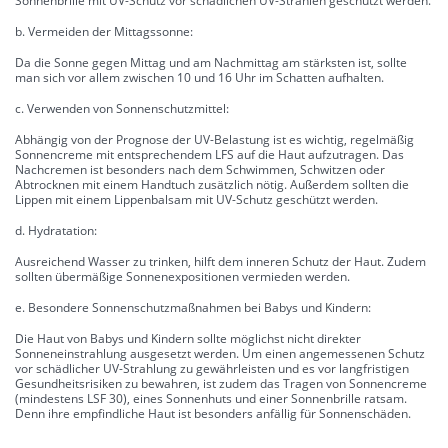
Sonnenbrille mit UV-Schutz vor schädlichen UV-Strahlen geschützt werden.
b. Vermeiden der Mittagssonne:
Da die Sonne gegen Mittag und am Nachmittag am stärksten ist, sollte
man sich vor allem zwischen 10 und 16 Uhr im Schatten aufhalten.
c. Verwenden von Sonnenschutzmittel:
Abhängig von der Prognose der UV-Belastung ist es wichtig, regelmäßig
Sonnencreme mit entsprechendem LFS auf die Haut aufzutragen. Das
Nachcremen ist besonders nach dem Schwimmen, Schwitzen oder
Abtrocknen mit einem Handtuch zusätzlich nötig. Außerdem sollten die
Lippen mit einem Lippenbalsam mit UV-Schutz geschützt werden.
d. Hydratation:
Ausreichend Wasser zu trinken, hilft dem inneren Schutz der Haut. Zudem
sollten übermäßige Sonnenexpositionen vermieden werden.
e. Besondere Sonnenschutzmaßnahmen bei Babys und Kindern:
Die Haut von Babys und Kindern sollte möglichst nicht direkter
Sonneneinstrahlung ausgesetzt werden. Um einen angemessenen Schutz
vor schädlicher UV-Strahlung zu gewährleisten und es vor langfristigen
Gesundheitsrisiken zu bewahren, ist zudem das Tragen von Sonnencreme
(mindestens LSF 30), eines Sonnenhuts und einer Sonnenbrille ratsam.
Denn ihre empfindliche Haut ist besonders anfällig für Sonnenschäden.