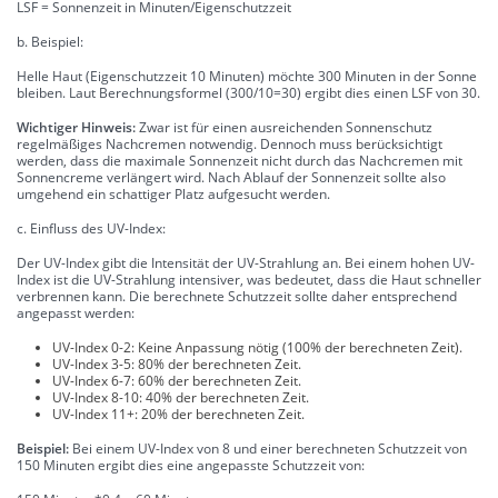
LSF = Sonnenzeit in Minuten/Eigenschutzzeit
b. Beispiel:
Helle Haut (Eigenschutzzeit 10 Minuten) möchte 300 Minuten in der Sonne
bleiben. Laut Berechnungsformel (300/10=30) ergibt dies einen LSF von 30.
Wichtiger Hinweis:
Zwar ist für einen ausreichenden Sonnenschutz
regelmäßiges Nachcremen notwendig. Dennoch muss berücksichtigt
werden, dass die maximale Sonnenzeit nicht durch das Nachcremen mit
Sonnencreme verlängert wird. Nach Ablauf der Sonnenzeit sollte also
umgehend ein schattiger Platz aufgesucht werden.
c. Einfluss des UV-Index:
Der UV-Index gibt die Intensität der UV-Strahlung an. Bei einem hohen UV-
Index ist die UV-Strahlung intensiver, was bedeutet, dass die Haut schneller
verbrennen kann. Die berechnete Schutzzeit sollte daher entsprechend
angepasst werden:
UV-Index 0-2: Keine Anpassung nötig (100% der berechneten Zeit).
UV-Index 3-5: 80% der berechneten Zeit.
UV-Index 6-7: 60% der berechneten Zeit.
UV-Index 8-10: 40% der berechneten Zeit.
UV-Index 11+: 20% der berechneten Zeit.
Beispiel:
Bei einem UV-Index von 8 und einer berechneten Schutzzeit von
150 Minuten ergibt dies eine angepasste Schutzzeit von: