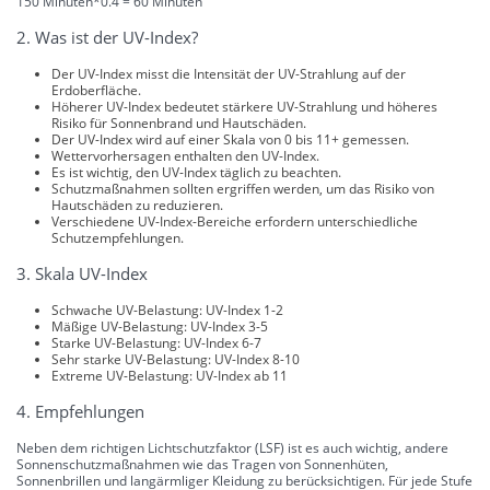
150 Minuten*0.4 = 60 Minuten
2. Was ist der UV-Index?
Der UV-Index misst die Intensität der UV-Strahlung auf der
Erdoberfläche.
Höherer UV-Index bedeutet stärkere UV-Strahlung und höheres
Risiko für Sonnenbrand und Hautschäden.
Der UV-Index wird auf einer Skala von 0 bis 11+ gemessen.
Wettervorhersagen enthalten den UV-Index.
Es ist wichtig, den UV-Index täglich zu beachten.
Schutzmaßnahmen sollten ergriffen werden, um das Risiko von
Hautschäden zu reduzieren.
Verschiedene UV-Index-Bereiche erfordern unterschiedliche
Schutzempfehlungen.
3. Skala UV-Index
Schwache UV-Belastung: UV-Index 1-2
Mäßige UV-Belastung: UV-Index 3-5
Starke UV-Belastung: UV-Index 6-7
Sehr starke UV-Belastung: UV-Index 8-10
Extreme UV-Belastung: UV-Index ab 11
4. Empfehlungen
Neben dem richtigen Lichtschutzfaktor (LSF) ist es auch wichtig, andere
Sonnenschutzmaßnahmen wie das Tragen von Sonnenhüten,
Sonnenbrillen und langärmliger Kleidung zu berücksichtigen. Für jede Stufe