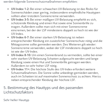
werden folgende Sonnenschutzmaßnahmen empfohlen:
UV-Index 1-2:
Bei einer schwachen UV-Belastung ist das Risiko für
Sonnenschäden zwar gering, insbesondere empfindliche Hauttypen
sollten aber trotzdem Sonnencreme verwenden.
UV-Index 3-5:
Bei einer mäßigen UV-Belastung empfiehlt es sich,
schützende Kleidung und einen Hut sowie eine Sonnenbrille zu
tragen. Außerdem sollte man sich mit einer Sonnencreme
eincremen, bei der der LSF mindestens doppelt so hoch ist wie der
UV-Index.
UV-Index 6-7:
Bei einer starken UV-Belastung ist neben
entsprechender Kleidung ein zusätzlicher Sonnenschutz nötig und die
Mittagssonne sollte gemieden werden. Des Weiteren gilt wieder:
Sonnencreme verwenden, wobei der LSF mindestens doppelt so hoch
ist wie der UV-Index.
UV-Index 8-10:
Um einen Sonnenbrand zu vermeiden, sollte bei einer
sehr starken UV-Belastung Schatten aufgesucht werden und lange
Kleidung sowie einen Hut und Sonnenbrille getragen werden.
Außerdem ist sehr hoher LSF nötig.
UV-Index 11+:
Die höchste Stufe des UV-Index erfordert weitere
Schutzmaßnahmen. Die Sonne sollte unbedingt gemieden werden,
auch im Schatten ist auf maximalen Sonnenschutz zu achten. Hierzu
neben entsprechender Kleidung der höchste LSF.
5. Bestimmung des Hauttyps und des passenden
Lichtschutzfaktors
Sehr heller Hauttyp