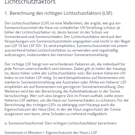
Lichtschutzfaktors
1. Berechnung des richtigen Lichtschutzfaktors (LSF)
Der Lichtschutzfaktor (LSF) ist eine Maßeinheit, die angibt, wie gut ein
Sonnenschutzmittel die Haut vor schädlicher UV-Strahlung schützt. Je
höher der Lichtschutzfaktor ist, desto besser ist der Schutz vor
Sonnenbrand und Sonnenschäden. Der Lichtschutzfaktor wird auf den
Verpackungen von Sonnenschutzmitteln angegeben und reicht in der Regel
von LSF 10 bis LSF 50+. Es wird empfohlen, Sonnenschutzmittel mit einem
ausreichend hohen Lichtschutzfaktor zu verwenden und regelmäßig
aufzutragen, insbesondere bei intensiver Sonneneinstrahlung.
Der richtige LSF hängt von verschiedenen Faktoren ab, die individuell für
jede Person unterschiedlich sein können. Dabei gilt: Je heller der Hauttyp
ist, desto höher sollte der Lichtschutzfaktor sein. Bei einem höherem UV-
Index ist ein höher LSF nötig. So wird beispielsweise auf Kontinenten mit
stärkerer Sonneneinstrahlung wie Australien oder Afrika ein höherer LSF
empfohlen als auf Kontinenten mit geringerer Sonneneinstrahlung. Des
Weiteren wird bei der Berechnung die Aufenthaltsdauer in der Sonne
berücksichtigt. Wer sich also längere Zeit im Freien aufhält, sollte einen
höheren LSF wählen, um die Haut vor Sonnenschäden zu schützen. Für die
Berechnung des richtigen LSFs ist abhängig vom Hauttyp auch die
Eigenschutzzeit der Haut (Zeit, in der die Haut ungeschützt der Sonne
ausgesetzt sein kann, ohne Schaden zu nehmen) maßgeblich.
a. Sonnenschutzformel: Den richtigen Lichtschutzfaktor berechnen:
Sonnenzeit in Minuten = Eigenschutzzeit der Haut x LSF