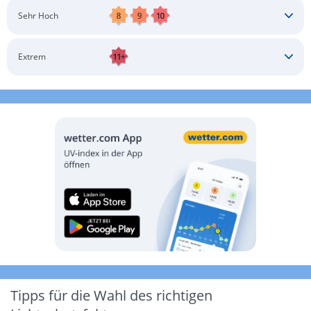
Schatten aufsuchen
Sonnenschutz auftragen
Langärmlige Bekleidung
Sonnenbrille
Sehr Hoch
Kopfbedeckung
Schatten aufsuchen
Sonnenschutz auftragen
Langärmlige Bekleidung
Sonnenbrille
Extrem
Kopfbedeckung
Schatten aufsuchen
Sonnenschutz auftragen
Langärmlige Bekleidung
Sonnenbrille
Kopfbedeckung
Möglichst drinnen aufhalten
Tipps für die Wahl des richtigen