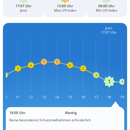
17:07 Uhr
13:00 Uhr
08:00 Uhr
Jetzt
Max UV-Index
Min UV-Index
Jetzt
17:07 Uhr
10
11
12
13
L
14
15
16
17
18
19
18:00 Uhr
Niedrig
Keine besonderen Schutzmaßnahmen erforderlich