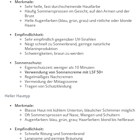
Merkmale:
Sehr helle, fast durchscheinende Hautfarbe
Häufig Sommersprossen im Gesicht, auf den Armen und der
Brust
Helle Augenfarben (blau, grün, grau) und rötliche oder blonde
Haare
Empfindlichkeit:
Sehr empfindlich gegenüber UV-Strahlen
Neigt schnell zu Sonnenbrand, geringe natürliche
Melaninproduktion
Schwierigkeiten, braun zu werden
Sonnenschutz:
Eigenschutzzeit: weniger als 10 Minuten
Verwendung von Sonnencreme mit LSF 50+
Regelmäßiges Nachcremen
Vermeidung der Mittagssonne
Tragen von Schutzkleidung
Heller Hauttyp
Merkmale:
Blasse Haut mit kühlem Unterton, bläulicher Schimmer möglich
Oft Sommersprossen auf Nase, Wangen und Schultern
Augenfarben: blau, grün, grau; Haarfarben: blond bis hellbraun
Empfindlichkeit:
Schnelle Rötung und Sonnenbrand
Langsame und geringe Bräunung