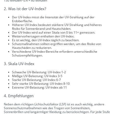
150 Minuten*0.4 = 60 Minuten
2. Was ist der UV-Index?
Der UV-Index misst die Intensität der UV-Strahlung auf der
Erdoberfläche.
Höherer UV-Index bedeutet stärkere UV-Strahlung und höheres
Risiko für Sonnenbrand und Hautschäden.
Der UV-Index wird auf einer Skala von 0 bis 11+ gemessen.
Wettervorhersagen enthalten den UV-Index.
Es ist wichtig, den UV-Index täglich zu beachten.
Schutzmaßnahmen sollten ergriffen werden, um das Risiko von
Hautschäden zu reduzieren.
Verschiedene UV-Index-Bereiche erfordern unterschiedliche
Schutzempfehlungen.
3. Skala UV-Index
Schwache UV-Belastung: UV-Index 1-2
Mäßige UV-Belastung: UV-Index 3-5
Starke UV-Belastung: UV-Index 6-7
Sehr starke UV-Belastung: UV-Index 8-10
Extreme UV-Belastung: UV-Index ab 11
4. Empfehlungen
Neben dem richtigen Lichtschutzfaktor (LSF) ist es auch wichtig, andere
Sonnenschutzmaßnahmen wie das Tragen von Sonnenhüten,
Sonnenbrillen und langärmliger Kleidung zu berücksichtigen. Für jede Stufe