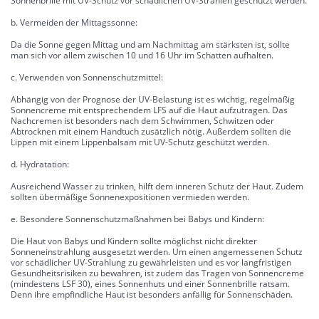
Sonnenbrille mit UV-Schutz vor schädlichen UV-Strahlen geschützt werden.
b. Vermeiden der Mittagssonne:
Da die Sonne gegen Mittag und am Nachmittag am stärksten ist, sollte
man sich vor allem zwischen 10 und 16 Uhr im Schatten aufhalten.
c. Verwenden von Sonnenschutzmittel:
Abhängig von der Prognose der UV-Belastung ist es wichtig, regelmäßig
Sonnencreme mit entsprechendem LFS auf die Haut aufzutragen. Das
Nachcremen ist besonders nach dem Schwimmen, Schwitzen oder
Abtrocknen mit einem Handtuch zusätzlich nötig. Außerdem sollten die
Lippen mit einem Lippenbalsam mit UV-Schutz geschützt werden.
d. Hydratation:
Ausreichend Wasser zu trinken, hilft dem inneren Schutz der Haut. Zudem
sollten übermäßige Sonnenexpositionen vermieden werden.
e. Besondere Sonnenschutzmaßnahmen bei Babys und Kindern:
Die Haut von Babys und Kindern sollte möglichst nicht direkter
Sonneneinstrahlung ausgesetzt werden. Um einen angemessenen Schutz
vor schädlicher UV-Strahlung zu gewährleisten und es vor langfristigen
Gesundheitsrisiken zu bewahren, ist zudem das Tragen von Sonnencreme
(mindestens LSF 30), eines Sonnenhuts und einer Sonnenbrille ratsam.
Denn ihre empfindliche Haut ist besonders anfällig für Sonnenschäden.