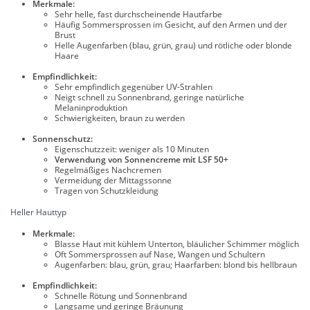
Merkmale:
Sehr helle, fast durchscheinende Hautfarbe
Häufig Sommersprossen im Gesicht, auf den Armen und der
Brust
Helle Augenfarben (blau, grün, grau) und rötliche oder blonde
Haare
Empfindlichkeit:
Sehr empfindlich gegenüber UV-Strahlen
Neigt schnell zu Sonnenbrand, geringe natürliche
Melaninproduktion
Schwierigkeiten, braun zu werden
Sonnenschutz:
Eigenschutzzeit: weniger als 10 Minuten
Verwendung von Sonnencreme mit LSF 50+
Regelmäßiges Nachcremen
Vermeidung der Mittagssonne
Tragen von Schutzkleidung
Heller Hauttyp
Merkmale:
Blasse Haut mit kühlem Unterton, bläulicher Schimmer möglich
Oft Sommersprossen auf Nase, Wangen und Schultern
Augenfarben: blau, grün, grau; Haarfarben: blond bis hellbraun
Empfindlichkeit:
Schnelle Rötung und Sonnenbrand
Langsame und geringe Bräunung