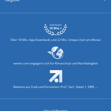
Biowetter
Glätteindex
Reiseziel Finder
Erkältungswetter
Klima & Umwelt
Über 10 Mio. App Downloads und 22 Mio. Unique User pro Monat
wetter.com engagiert sich für Klimaschutz und Nachhaltigkeit
Bekannt aus Funk und Fernsehen: Pro7, Sat1, Kabel 1, SWR, ...
Jobs und Karriere