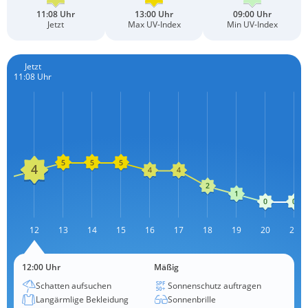
11:08 Uhr
13:00 Uhr
09:00 Uhr
Jetzt
Max UV-Index
Min UV-Index
Jetzt
11:08 Uhr
11
12
13
14
L
15
16
17
18
19
20
21
12:00 Uhr
Mäßig
Schatten aufsuchen
Sonnenschutz auftragen
Langärmlige Bekleidung
Sonnenbrille