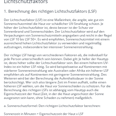
Lichtschutzfaktors
1. Berechnung des richtigen Lichtschutzfaktors (LSF)
Der Lichtschutzfaktor (LSF) ist eine Maßeinheit, die angibt, wie gut ein
Sonnenschutzmittel die Haut vor schädlicher UV-Strahlung schützt. Je
höher der Lichtschutzfaktor ist, desto besser ist der Schutz vor
Sonnenbrand und Sonnenschäden. Der Lichtschutzfaktor wird auf den
Verpackungen von Sonnenschutzmitteln angegeben und reicht in der Regel
von LSF 10 bis LSF 50+. Es wird empfohlen, Sonnenschutzmittel mit einem
ausreichend hohen Lichtschutzfaktor zu verwenden und regelmäßig
aufzutragen, insbesondere bei intensiver Sonneneinstrahlung.
Der richtige LSF hängt von verschiedenen Faktoren ab, die individuell für
jede Person unterschiedlich sein können. Dabei gilt: Je heller der Hauttyp
ist, desto höher sollte der Lichtschutzfaktor sein. Bei einem höherem UV-
Index ist ein höher LSF nötig. So wird beispielsweise auf Kontinenten mit
stärkerer Sonneneinstrahlung wie Australien oder Afrika ein höherer LSF
empfohlen als auf Kontinenten mit geringerer Sonneneinstrahlung. Des
Weiteren wird bei der Berechnung die Aufenthaltsdauer in der Sonne
berücksichtigt. Wer sich also längere Zeit im Freien aufhält, sollte einen
höheren LSF wählen, um die Haut vor Sonnenschäden zu schützen. Für die
Berechnung des richtigen LSFs ist abhängig vom Hauttyp auch die
Eigenschutzzeit der Haut (Zeit, in der die Haut ungeschützt der Sonne
ausgesetzt sein kann, ohne Schaden zu nehmen) maßgeblich.
a. Sonnenschutzformel: Den richtigen Lichtschutzfaktor berechnen:
Sonnenzeit in Minuten = Eigenschutzzeit der Haut x LSF