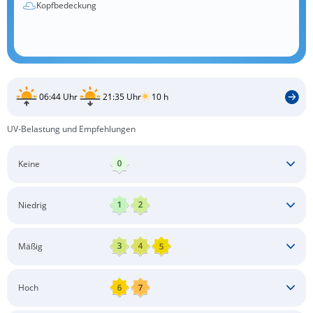
Kopfbedeckung
06:44 Uhr
21:35 Uhr
10 h
UV-Belastung und Empfehlungen
Keine
Keine besonderen Schutzmaßnahmen erforderlich
Niedrig
Keine besonderen Schutzmaßnahmen erforderlich
Mäßig
Schatten aufsuchen
Sonnenschutz auftragen
Langärmlige Bekleidung
Sonnenbrille
Hoch
Kopfbedeckung