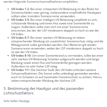
werden folgende Sonnenschutzmaßnahmen empfohlen:
UV-Index 1-2:
Bei einer schwachen UV-Belastung ist das Risiko für
Sonnenschäden zwar gering, insbesondere empfindliche Hauttypen
sollten aber trotzdem Sonnencreme verwenden.
UV-Index 3-5:
Bei einer mäßigen UV-Belastung empfiehlt es sich,
schützende Kleidung und einen Hut sowie eine Sonnenbrille zu
tragen. Außerdem sollte man sich mit einer Sonnencreme
eincremen, bei der der LSF mindestens doppelt so hoch ist wie der
UV-Index.
UV-Index 6-7:
Bei einer starken UV-Belastung ist neben
entsprechender Kleidung ein zusätzlicher Sonnenschutz nötig und die
Mittagssonne sollte gemieden werden. Des Weiteren gilt wieder:
Sonnencreme verwenden, wobei der LSF mindestens doppelt so hoch
ist wie der UV-Index.
UV-Index 8-10:
Um einen Sonnenbrand zu vermeiden, sollte bei einer
sehr starken UV-Belastung Schatten aufgesucht werden und lange
Kleidung sowie einen Hut und Sonnenbrille getragen werden.
Außerdem ist sehr hoher LSF nötig.
UV-Index 11+:
Die höchste Stufe des UV-Index erfordert weitere
Schutzmaßnahmen. Die Sonne sollte unbedingt gemieden werden,
auch im Schatten ist auf maximalen Sonnenschutz zu achten. Hierzu
neben entsprechender Kleidung der höchste LSF.
5. Bestimmung des Hauttyps und des passenden
Lichtschutzfaktors
Sehr heller Hauttyp