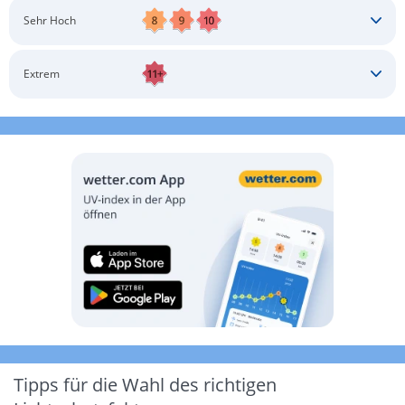
Schatten aufsuchen
Sonnenschutz auftragen
Langärmlige Bekleidung
Sonnenbrille
Sehr Hoch
Kopfbedeckung
Schatten aufsuchen
Sonnenschutz auftragen
Langärmlige Bekleidung
Sonnenbrille
Extrem
Kopfbedeckung
Schatten aufsuchen
Sonnenschutz auftragen
Langärmlige Bekleidung
Sonnenbrille
Kopfbedeckung
Möglichst drinnen aufhalten
Tipps für die Wahl des richtigen