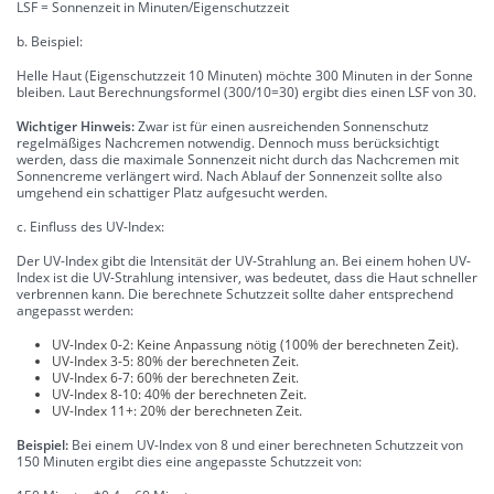
LSF = Sonnenzeit in Minuten/Eigenschutzzeit
b. Beispiel:
Helle Haut (Eigenschutzzeit 10 Minuten) möchte 300 Minuten in der Sonne
bleiben. Laut Berechnungsformel (300/10=30) ergibt dies einen LSF von 30.
Wichtiger Hinweis:
Zwar ist für einen ausreichenden Sonnenschutz
regelmäßiges Nachcremen notwendig. Dennoch muss berücksichtigt
werden, dass die maximale Sonnenzeit nicht durch das Nachcremen mit
Sonnencreme verlängert wird. Nach Ablauf der Sonnenzeit sollte also
umgehend ein schattiger Platz aufgesucht werden.
c. Einfluss des UV-Index:
Der UV-Index gibt die Intensität der UV-Strahlung an. Bei einem hohen UV-
Index ist die UV-Strahlung intensiver, was bedeutet, dass die Haut schneller
verbrennen kann. Die berechnete Schutzzeit sollte daher entsprechend
angepasst werden:
UV-Index 0-2: Keine Anpassung nötig (100% der berechneten Zeit).
UV-Index 3-5: 80% der berechneten Zeit.
UV-Index 6-7: 60% der berechneten Zeit.
UV-Index 8-10: 40% der berechneten Zeit.
UV-Index 11+: 20% der berechneten Zeit.
Beispiel:
Bei einem UV-Index von 8 und einer berechneten Schutzzeit von
150 Minuten ergibt dies eine angepasste Schutzzeit von: