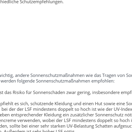
chiedliche Schutzempfehlungen.
ch wichtig, andere Sonnenschutzmaßnahmen wie das Tragen von S
tufe werden folgende Sonnenschutzmaßnahmen empfohlen:
t das Risiko für Sonnenschäden zwar gering, insbesondere empfi
fiehlt es sich, schützende Kleidung und einen Hut sowie eine So
bei der der LSF mindestens doppelt so hoch ist wie der UV-Index
neben entsprechender Kleidung ein zusätzlicher Sonnenschutz nöti
encreme verwenden, wobei der LSF mindestens doppelt so hoch is
, sollte bei einer sehr starken UV-Belastung Schatten aufgesu
. Außerdem ist sehr hoher LSF nötig.