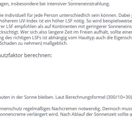
gen, insbesondere bei intensiver Sonneneinstrahlung.
 individuell für jede Person unterschiedlich sein können. Dabei gil
 höherem UV-Index ist ein höher LSF nötig. So wird beispielsweise
rer LSF empfohlen als auf Kontinenten mit geringerer Sonneneins
sichtigt. Wer sich also längere Zeit im Freien aufhält, sollte ei
des richtigen LSFs ist abhängig vom Hauttyp auch die Eigenschutz
e Schaden zu nehmen) maßgeblich.
hutzfaktor berechnen:
uten in der Sonne bleiben. Laut Berechnungsformel (300/10=30) 
onnenschutz regelmäßiges Nachcremen notwendig. Dennoch muss b
nnencreme verlängert wird. Nach Ablauf der Sonnenzeit sollte a