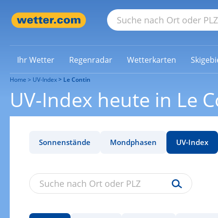
Ihr Wetter
Regenradar
Wetterkarten
Skigebi
Home
UV-Index
Le Contin
UV-Index heute in Le C
Sonnenstände
Mondphasen
UV-Index