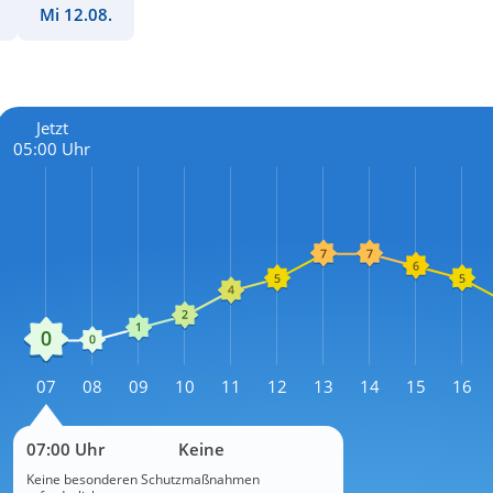
Mi 12.08.
Jetzt
05:00 Uhr
L
07
08
09
10
11
12
13
14
15
16
L
07:00 Uhr
Keine
Keine besonderen Schutzmaßnahmen