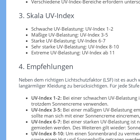
Verschiedene UV-Index-Bereiche erfordern unters
3. Skala UV-Index
Schwache UV-Belastung: UV-Index 1-2
Mäßige UV-Belastung: UV-Index 3-5
Starke UV-Belastung: UV-Index 6-7
Sehr starke UV-Belastung: UV-Index 8-10
Extreme UV-Belastung: UV-Index ab 11
4. Empfehlungen
Neben dem richtigen Lichtschutzfaktor (LSF) ist es au
langärmliger Kleidung zu berücksichtigen. Für jede S
UV-Index 1-2:
Bei einer schwachen UV-Belastung is
trotzdem Sonnencreme verwenden.
UV-Index 3-5:
Bei einer mäßigen UV-Belastung emp
sollte man sich mit einer Sonnencreme eincremen, 
UV-Index 6-7:
Bei einer starken UV-Belastung ist 
gemieden werden. Des Weiteren gilt wieder: Sonn
UV-Index 8-10:
Um einen Sonnenbrand zu vermeiden
sowie einen Hut und Sonnenbrille getragen werden