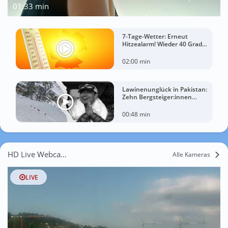
01:33 min
7-Tage-Wetter: Erneut
Hitzealarm! Wieder 40 Grad
möglich!
02:00 min
Lawinenunglück in Pakistan:
Zehn Bergsteiger:innen
sterben am Broad Peak
00:48 min
HD Live Webcams Ulm
Alle Kameras
LIVE