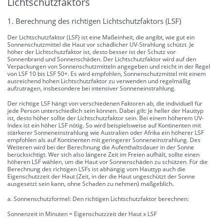
Lichtschutzfaktors
1. Berechnung des richtigen Lichtschutzfaktors (LSF)
Der Lichtschutzfaktor (LSF) ist eine Maßeinheit, die angibt, wie gut ein
Sonnenschutzmittel die Haut vor schädlicher UV-Strahlung schützt. Je
höher der Lichtschutzfaktor ist, desto besser ist der Schutz vor
Sonnenbrand und Sonnenschäden. Der Lichtschutzfaktor wird auf den
Verpackungen von Sonnenschutzmitteln angegeben und reicht in der Regel
von LSF 10 bis LSF 50+. Es wird empfohlen, Sonnenschutzmittel mit einem
ausreichend hohen Lichtschutzfaktor zu verwenden und regelmäßig
aufzutragen, insbesondere bei intensiver Sonneneinstrahlung.
Der richtige LSF hängt von verschiedenen Faktoren ab, die individuell für
jede Person unterschiedlich sein können. Dabei gilt: Je heller der Hauttyp
ist, desto höher sollte der Lichtschutzfaktor sein. Bei einem höherem UV-
Index ist ein höher LSF nötig. So wird beispielsweise auf Kontinenten mit
stärkerer Sonneneinstrahlung wie Australien oder Afrika ein höherer LSF
empfohlen als auf Kontinenten mit geringerer Sonneneinstrahlung. Des
Weiteren wird bei der Berechnung die Aufenthaltsdauer in der Sonne
berücksichtigt. Wer sich also längere Zeit im Freien aufhält, sollte einen
höheren LSF wählen, um die Haut vor Sonnenschäden zu schützen. Für die
Berechnung des richtigen LSFs ist abhängig vom Hauttyp auch die
Eigenschutzzeit der Haut (Zeit, in der die Haut ungeschützt der Sonne
ausgesetzt sein kann, ohne Schaden zu nehmen) maßgeblich.
a. Sonnenschutzformel: Den richtigen Lichtschutzfaktor berechnen:
Sonnenzeit in Minuten = Eigenschutzzeit der Haut x LSF