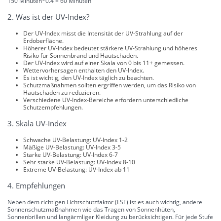
150 Minuten*0.4 = 60 Minuten
2. Was ist der UV-Index?
Der UV-Index misst die Intensität der UV-Strahlung auf der
Erdoberfläche.
Höherer UV-Index bedeutet stärkere UV-Strahlung und höheres
Risiko für Sonnenbrand und Hautschäden.
Der UV-Index wird auf einer Skala von 0 bis 11+ gemessen.
Wettervorhersagen enthalten den UV-Index.
Es ist wichtig, den UV-Index täglich zu beachten.
Schutzmaßnahmen sollten ergriffen werden, um das Risiko von
Hautschäden zu reduzieren.
Verschiedene UV-Index-Bereiche erfordern unterschiedliche
Schutzempfehlungen.
3. Skala UV-Index
Schwache UV-Belastung: UV-Index 1-2
Mäßige UV-Belastung: UV-Index 3-5
Starke UV-Belastung: UV-Index 6-7
Sehr starke UV-Belastung: UV-Index 8-10
Extreme UV-Belastung: UV-Index ab 11
4. Empfehlungen
Neben dem richtigen Lichtschutzfaktor (LSF) ist es auch wichtig, andere
Sonnenschutzmaßnahmen wie das Tragen von Sonnenhüten,
Sonnenbrillen und langärmliger Kleidung zu berücksichtigen. Für jede Stufe