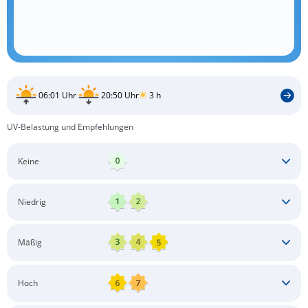
06:01 Uhr
20:50 Uhr
3 h
UV-Belastung und Empfehlungen
Keine
Keine besonderen Schutzmaßnahmen erforderlich
Niedrig
Keine besonderen Schutzmaßnahmen erforderlich
Mäßig
Schatten aufsuchen
Sonnenschutz auftragen
Langärmlige Bekleidung
Sonnenbrille
Hoch
Kopfbedeckung