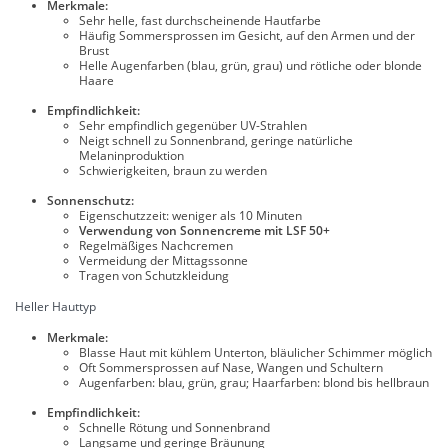
Merkmale:
Sehr helle, fast durchscheinende Hautfarbe
Häufig Sommersprossen im Gesicht, auf den Armen und der
Brust
Helle Augenfarben (blau, grün, grau) und rötliche oder blonde
Haare
Empfindlichkeit:
Sehr empfindlich gegenüber UV-Strahlen
Neigt schnell zu Sonnenbrand, geringe natürliche
Melaninproduktion
Schwierigkeiten, braun zu werden
Sonnenschutz:
Eigenschutzzeit: weniger als 10 Minuten
Verwendung von Sonnencreme mit LSF 50+
Regelmäßiges Nachcremen
Vermeidung der Mittagssonne
Tragen von Schutzkleidung
Heller Hauttyp
Merkmale:
Blasse Haut mit kühlem Unterton, bläulicher Schimmer möglich
Oft Sommersprossen auf Nase, Wangen und Schultern
Augenfarben: blau, grün, grau; Haarfarben: blond bis hellbraun
Empfindlichkeit:
Schnelle Rötung und Sonnenbrand
Langsame und geringe Bräunung