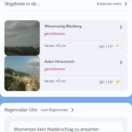
Skigebiete in der Nähe von Ulm
Entdecke mehr
Wiesensteig Bläsiberg
geschlossen
heute:
+0 cm
24°
/ 17°
Aalen Hirtenteich
geschlossen
heute:
+0 cm
26°
/ 19°
Regenradar Ulm
zum Regenradar
Momentan kein Niederschlag zu erwarten