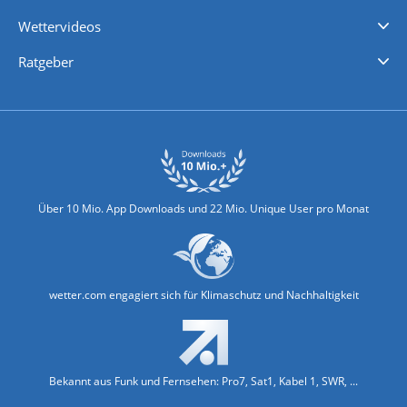
iPhone Wetter
iPad Wetter
Android Wetter
Wettervideos
Nachrichten
Deutschlandwetter
Schweizwetter
Österreichwetter
Regionalwetter
Wetter in Europa
Wetter Weltweit
Wetterlexikon
Promi-News
Ratgeber
Biowetter
Glätteindex
Reiseziel Finder
Erkältungswetter
Klima & Umwelt
Über 10 Mio. App Downloads und 22 Mio. Unique User pro Monat
wetter.com engagiert sich für Klimaschutz und Nachhaltigkeit
Bekannt aus Funk und Fernsehen: Pro7, Sat1, Kabel 1, SWR, ...