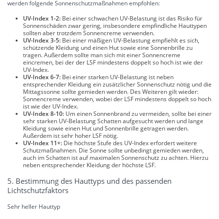
werden folgende Sonnenschutzmaßnahmen empfohlen:
UV-Index 1-2:
Bei einer schwachen UV-Belastung ist das Risiko für
Sonnenschäden zwar gering, insbesondere empfindliche Hauttypen
sollten aber trotzdem Sonnencreme verwenden.
UV-Index 3-5:
Bei einer mäßigen UV-Belastung empfiehlt es sich,
schützende Kleidung und einen Hut sowie eine Sonnenbrille zu
tragen. Außerdem sollte man sich mit einer Sonnencreme
eincremen, bei der der LSF mindestens doppelt so hoch ist wie der
UV-Index.
UV-Index 6-7:
Bei einer starken UV-Belastung ist neben
entsprechender Kleidung ein zusätzlicher Sonnenschutz nötig und die
Mittagssonne sollte gemieden werden. Des Weiteren gilt wieder:
Sonnencreme verwenden, wobei der LSF mindestens doppelt so hoch
ist wie der UV-Index.
UV-Index 8-10:
Um einen Sonnenbrand zu vermeiden, sollte bei einer
sehr starken UV-Belastung Schatten aufgesucht werden und lange
Kleidung sowie einen Hut und Sonnenbrille getragen werden.
Außerdem ist sehr hoher LSF nötig.
UV-Index 11+:
Die höchste Stufe des UV-Index erfordert weitere
Schutzmaßnahmen. Die Sonne sollte unbedingt gemieden werden,
auch im Schatten ist auf maximalen Sonnenschutz zu achten. Hierzu
neben entsprechender Kleidung der höchste LSF.
5. Bestimmung des Hauttyps und des passenden
Lichtschutzfaktors
Sehr heller Hauttyp