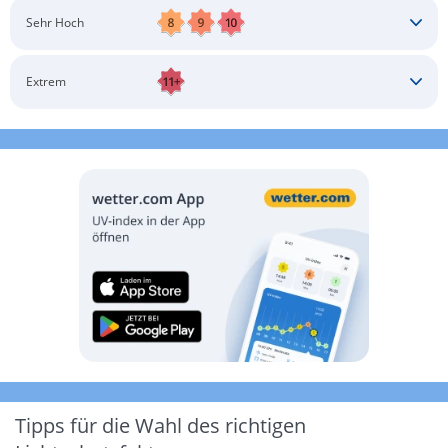
Schatten aufsuchen
Sonnenschutz auftragen
Langärmlige Bekleidung
Sonnenbrille
Sehr Hoch
Kopfbedeckung
Schatten aufsuchen
Sonnenschutz auftragen
Langärmlige Bekleidung
Sonnenbrille
Extrem
Kopfbedeckung
Schatten aufsuchen
Sonnenschutz auftragen
Langärmlige Bekleidung
Sonnenbrille
Kopfbedeckung
Möglichst drinnen aufhalten
Tipps für die Wahl des richtigen