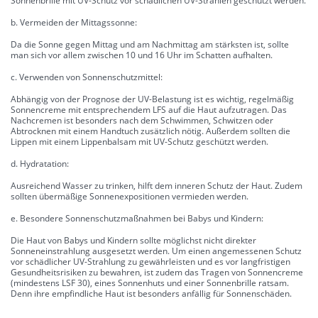
Sonnenbrille mit UV-Schutz vor schädlichen UV-Strahlen geschützt werden.
b. Vermeiden der Mittagssonne:
Da die Sonne gegen Mittag und am Nachmittag am stärksten ist, sollte
man sich vor allem zwischen 10 und 16 Uhr im Schatten aufhalten.
c. Verwenden von Sonnenschutzmittel:
Abhängig von der Prognose der UV-Belastung ist es wichtig, regelmäßig
Sonnencreme mit entsprechendem LFS auf die Haut aufzutragen. Das
Nachcremen ist besonders nach dem Schwimmen, Schwitzen oder
Abtrocknen mit einem Handtuch zusätzlich nötig. Außerdem sollten die
Lippen mit einem Lippenbalsam mit UV-Schutz geschützt werden.
d. Hydratation:
Ausreichend Wasser zu trinken, hilft dem inneren Schutz der Haut. Zudem
sollten übermäßige Sonnenexpositionen vermieden werden.
e. Besondere Sonnenschutzmaßnahmen bei Babys und Kindern:
Die Haut von Babys und Kindern sollte möglichst nicht direkter
Sonneneinstrahlung ausgesetzt werden. Um einen angemessenen Schutz
vor schädlicher UV-Strahlung zu gewährleisten und es vor langfristigen
Gesundheitsrisiken zu bewahren, ist zudem das Tragen von Sonnencreme
(mindestens LSF 30), eines Sonnenhuts und einer Sonnenbrille ratsam.
Denn ihre empfindliche Haut ist besonders anfällig für Sonnenschäden.