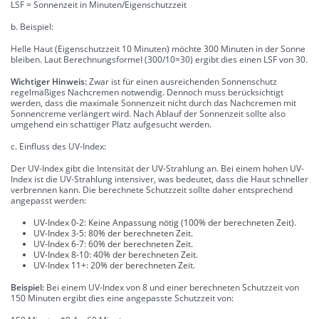
LSF = Sonnenzeit in Minuten/Eigenschutzzeit
b. Beispiel:
Helle Haut (Eigenschutzzeit 10 Minuten) möchte 300 Minuten in der Sonne
bleiben. Laut Berechnungsformel (300/10=30) ergibt dies einen LSF von 30.
Wichtiger Hinweis:
Zwar ist für einen ausreichenden Sonnenschutz
regelmäßiges Nachcremen notwendig. Dennoch muss berücksichtigt
werden, dass die maximale Sonnenzeit nicht durch das Nachcremen mit
Sonnencreme verlängert wird. Nach Ablauf der Sonnenzeit sollte also
umgehend ein schattiger Platz aufgesucht werden.
c. Einfluss des UV-Index:
Der UV-Index gibt die Intensität der UV-Strahlung an. Bei einem hohen UV-
Index ist die UV-Strahlung intensiver, was bedeutet, dass die Haut schneller
verbrennen kann. Die berechnete Schutzzeit sollte daher entsprechend
angepasst werden:
UV-Index 0-2: Keine Anpassung nötig (100% der berechneten Zeit).
UV-Index 3-5: 80% der berechneten Zeit.
UV-Index 6-7: 60% der berechneten Zeit.
UV-Index 8-10: 40% der berechneten Zeit.
UV-Index 11+: 20% der berechneten Zeit.
Beispiel:
Bei einem UV-Index von 8 und einer berechneten Schutzzeit von
150 Minuten ergibt dies eine angepasste Schutzzeit von: