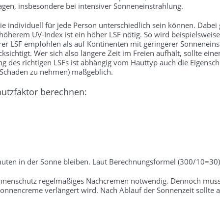
gen, insbesondere bei intensiver Sonneneinstrahlung.
 individuell für jede Person unterschiedlich sein können. Dabei gil
 höherem UV-Index ist ein höher LSF nötig. So wird beispielsweise
rer LSF empfohlen als auf Kontinenten mit geringerer Sonneneins
sichtigt. Wer sich also längere Zeit im Freien aufhält, sollte ei
des richtigen LSFs ist abhängig vom Hauttyp auch die Eigenschutz
e Schaden zu nehmen) maßgeblich.
hutzfaktor berechnen:
uten in der Sonne bleiben. Laut Berechnungsformel (300/10=30) 
onnenschutz regelmäßiges Nachcremen notwendig. Dennoch muss b
nnencreme verlängert wird. Nach Ablauf der Sonnenzeit sollte a