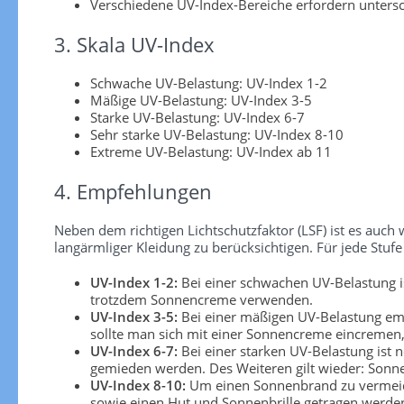
Verschiedene UV-Index-Bereiche erfordern unters
3. Skala UV-Index
Schwache UV-Belastung: UV-Index 1-2
Mäßige UV-Belastung: UV-Index 3-5
Starke UV-Belastung: UV-Index 6-7
Sehr starke UV-Belastung: UV-Index 8-10
Extreme UV-Belastung: UV-Index ab 11
4. Empfehlungen
Neben dem richtigen Lichtschutzfaktor (LSF) ist es au
langärmliger Kleidung zu berücksichtigen. Für jede S
UV-Index 1-2:
Bei einer schwachen UV-Belastung is
trotzdem Sonnencreme verwenden.
UV-Index 3-5:
Bei einer mäßigen UV-Belastung emp
sollte man sich mit einer Sonnencreme eincremen, 
UV-Index 6-7:
Bei einer starken UV-Belastung ist 
gemieden werden. Des Weiteren gilt wieder: Sonn
UV-Index 8-10:
Um einen Sonnenbrand zu vermeiden
sowie einen Hut und Sonnenbrille getragen werden