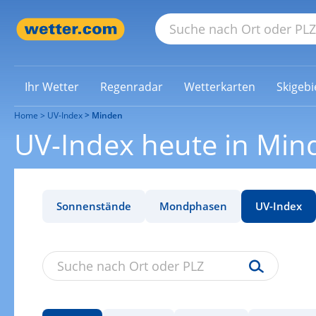
Ihr Wetter
Regenradar
Wetterkarten
Skigebi
Home
UV-Index
Minden
UV-Index heute in Min
Sonnenstände
Mondphasen
UV-Index