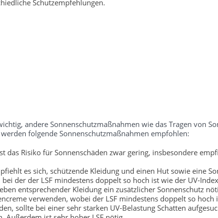
chiedliche Schutzempfehlungen.
ch wichtig, andere Sonnenschutzmaßnahmen wie das Tragen von S
tufe werden folgende Sonnenschutzmaßnahmen empfohlen:
t das Risiko für Sonnenschäden zwar gering, insbesondere empfi
fiehlt es sich, schützende Kleidung und einen Hut sowie eine So
bei der der LSF mindestens doppelt so hoch ist wie der UV-Index
neben entsprechender Kleidung ein zusätzlicher Sonnenschutz nöti
encreme verwenden, wobei der LSF mindestens doppelt so hoch is
, sollte bei einer sehr starken UV-Belastung Schatten aufgesu
. Außerdem ist sehr hoher LSF nötig.