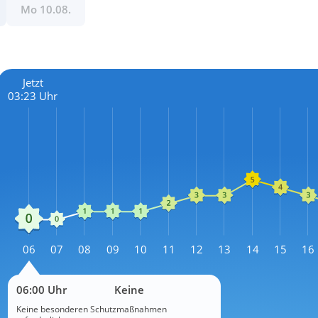
Mo 10.08.
Jetzt
03:23 Uhr
L
06
07
08
09
10
11
12
13
14
15
16
L
06:00 Uhr
Keine
Keine besonderen Schutzmaßnahmen