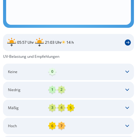
05:57 Uhr
21:03 Uhr
14 h
UV-Belastung und Empfehlungen
Keine
Keine besonderen Schutzmaßnahmen erforderlich
Niedrig
Keine besonderen Schutzmaßnahmen erforderlich
Mäßig
Schatten aufsuchen
Sonnenschutz auftragen
Langärmlige Bekleidung
Sonnenbrille
Hoch
Kopfbedeckung