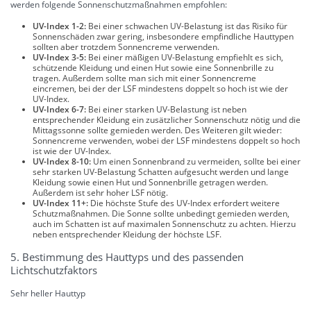
werden folgende Sonnenschutzmaßnahmen empfohlen:
UV-Index 1-2:
Bei einer schwachen UV-Belastung ist das Risiko für
Sonnenschäden zwar gering, insbesondere empfindliche Hauttypen
sollten aber trotzdem Sonnencreme verwenden.
UV-Index 3-5:
Bei einer mäßigen UV-Belastung empfiehlt es sich,
schützende Kleidung und einen Hut sowie eine Sonnenbrille zu
tragen. Außerdem sollte man sich mit einer Sonnencreme
eincremen, bei der der LSF mindestens doppelt so hoch ist wie der
UV-Index.
UV-Index 6-7:
Bei einer starken UV-Belastung ist neben
entsprechender Kleidung ein zusätzlicher Sonnenschutz nötig und die
Mittagssonne sollte gemieden werden. Des Weiteren gilt wieder:
Sonnencreme verwenden, wobei der LSF mindestens doppelt so hoch
ist wie der UV-Index.
UV-Index 8-10:
Um einen Sonnenbrand zu vermeiden, sollte bei einer
sehr starken UV-Belastung Schatten aufgesucht werden und lange
Kleidung sowie einen Hut und Sonnenbrille getragen werden.
Außerdem ist sehr hoher LSF nötig.
UV-Index 11+:
Die höchste Stufe des UV-Index erfordert weitere
Schutzmaßnahmen. Die Sonne sollte unbedingt gemieden werden,
auch im Schatten ist auf maximalen Sonnenschutz zu achten. Hierzu
neben entsprechender Kleidung der höchste LSF.
5. Bestimmung des Hauttyps und des passenden
Lichtschutzfaktors
Sehr heller Hauttyp