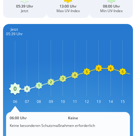
05:39 Uhr
13:00 Uhr
08:00 Uhr
Jetzt
Max UV-Index
Min UV-Index
Jetzt
05:39 Uhr
L
06
07
08
09
10
11
12
13
L
14
15
1
06:00 Uhr
Keine
Keine besonderen Schutzmaßnahmen erforderlich