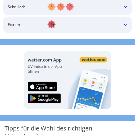
Schatten aufsuchen
Sonnenschutz auftragen
Langärmlige Bekleidung
Sonnenbrille
Sehr Hoch
Kopfbedeckung
Schatten aufsuchen
Sonnenschutz auftragen
Langärmlige Bekleidung
Sonnenbrille
Extrem
Kopfbedeckung
Schatten aufsuchen
Sonnenschutz auftragen
Langärmlige Bekleidung
Sonnenbrille
Kopfbedeckung
Möglichst drinnen aufhalten
Tipps für die Wahl des richtigen