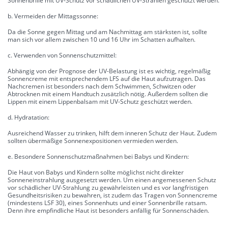
Sonnenbrille mit UV-Schutz vor schädlichen UV-Strahlen geschützt werden.
b. Vermeiden der Mittagssonne:
Da die Sonne gegen Mittag und am Nachmittag am stärksten ist, sollte
man sich vor allem zwischen 10 und 16 Uhr im Schatten aufhalten.
c. Verwenden von Sonnenschutzmittel:
Abhängig von der Prognose der UV-Belastung ist es wichtig, regelmäßig
Sonnencreme mit entsprechendem LFS auf die Haut aufzutragen. Das
Nachcremen ist besonders nach dem Schwimmen, Schwitzen oder
Abtrocknen mit einem Handtuch zusätzlich nötig. Außerdem sollten die
Lippen mit einem Lippenbalsam mit UV-Schutz geschützt werden.
d. Hydratation:
Ausreichend Wasser zu trinken, hilft dem inneren Schutz der Haut. Zudem
sollten übermäßige Sonnenexpositionen vermieden werden.
e. Besondere Sonnenschutzmaßnahmen bei Babys und Kindern:
Die Haut von Babys und Kindern sollte möglichst nicht direkter
Sonneneinstrahlung ausgesetzt werden. Um einen angemessenen Schutz
vor schädlicher UV-Strahlung zu gewährleisten und es vor langfristigen
Gesundheitsrisiken zu bewahren, ist zudem das Tragen von Sonnencreme
(mindestens LSF 30), eines Sonnenhuts und einer Sonnenbrille ratsam.
Denn ihre empfindliche Haut ist besonders anfällig für Sonnenschäden.