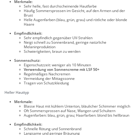
Merkmale:
Sehr helle, fast durchscheinende Hautfarbe
Häufig Sommersprossen im Gesicht, auf den Armen und der
Brust
Helle Augenfarben (blau, grün, grau) und rötliche oder blonde
Haare
Empfindlichkeit:
Sehr empfindlich gegenüber UV-Strahlen
Neigt schnell zu Sonnenbrand, geringe natürliche
Melaninproduktion
Schwierigkeiten, braun zu werden
Sonnenschutz:
Eigenschutzzeit: weniger als 10 Minuten
Verwendung von Sonnencreme mit LSF 50+
Regelmäßiges Nachcremen
Vermeidung der Mittagssonne
Tragen von Schutzkleidung
Heller Hauttyp
Merkmale:
Blasse Haut mit kühlem Unterton, bläulicher Schimmer möglich
Oft Sommersprossen auf Nase, Wangen und Schultern
Augenfarben: blau, grün, grau; Haarfarben: blond bis hellbraun
Empfindlichkeit:
Schnelle Rötung und Sonnenbrand
Langsame und geringe Bräunung