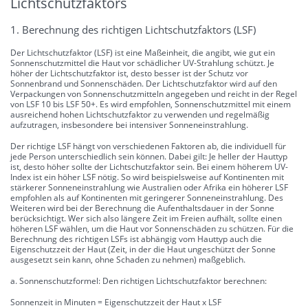
Lichtschutzfaktors
1. Berechnung des richtigen Lichtschutzfaktors (LSF)
Der Lichtschutzfaktor (LSF) ist eine Maßeinheit, die angibt, wie gut ein
Sonnenschutzmittel die Haut vor schädlicher UV-Strahlung schützt. Je
höher der Lichtschutzfaktor ist, desto besser ist der Schutz vor
Sonnenbrand und Sonnenschäden. Der Lichtschutzfaktor wird auf den
Verpackungen von Sonnenschutzmitteln angegeben und reicht in der Regel
von LSF 10 bis LSF 50+. Es wird empfohlen, Sonnenschutzmittel mit einem
ausreichend hohen Lichtschutzfaktor zu verwenden und regelmäßig
aufzutragen, insbesondere bei intensiver Sonneneinstrahlung.
Der richtige LSF hängt von verschiedenen Faktoren ab, die individuell für
jede Person unterschiedlich sein können. Dabei gilt: Je heller der Hauttyp
ist, desto höher sollte der Lichtschutzfaktor sein. Bei einem höherem UV-
Index ist ein höher LSF nötig. So wird beispielsweise auf Kontinenten mit
stärkerer Sonneneinstrahlung wie Australien oder Afrika ein höherer LSF
empfohlen als auf Kontinenten mit geringerer Sonneneinstrahlung. Des
Weiteren wird bei der Berechnung die Aufenthaltsdauer in der Sonne
berücksichtigt. Wer sich also längere Zeit im Freien aufhält, sollte einen
höheren LSF wählen, um die Haut vor Sonnenschäden zu schützen. Für die
Berechnung des richtigen LSFs ist abhängig vom Hauttyp auch die
Eigenschutzzeit der Haut (Zeit, in der die Haut ungeschützt der Sonne
ausgesetzt sein kann, ohne Schaden zu nehmen) maßgeblich.
a. Sonnenschutzformel: Den richtigen Lichtschutzfaktor berechnen:
Sonnenzeit in Minuten = Eigenschutzzeit der Haut x LSF