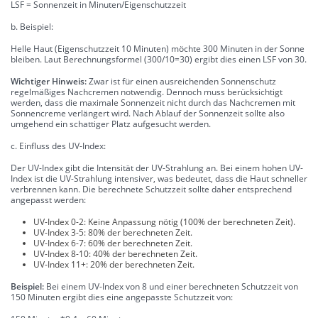
LSF = Sonnenzeit in Minuten/Eigenschutzzeit
b. Beispiel:
Helle Haut (Eigenschutzzeit 10 Minuten) möchte 300 Minuten in der Sonne
bleiben. Laut Berechnungsformel (300/10=30) ergibt dies einen LSF von 30.
Wichtiger Hinweis:
Zwar ist für einen ausreichenden Sonnenschutz
regelmäßiges Nachcremen notwendig. Dennoch muss berücksichtigt
werden, dass die maximale Sonnenzeit nicht durch das Nachcremen mit
Sonnencreme verlängert wird. Nach Ablauf der Sonnenzeit sollte also
umgehend ein schattiger Platz aufgesucht werden.
c. Einfluss des UV-Index:
Der UV-Index gibt die Intensität der UV-Strahlung an. Bei einem hohen UV-
Index ist die UV-Strahlung intensiver, was bedeutet, dass die Haut schneller
verbrennen kann. Die berechnete Schutzzeit sollte daher entsprechend
angepasst werden:
UV-Index 0-2: Keine Anpassung nötig (100% der berechneten Zeit).
UV-Index 3-5: 80% der berechneten Zeit.
UV-Index 6-7: 60% der berechneten Zeit.
UV-Index 8-10: 40% der berechneten Zeit.
UV-Index 11+: 20% der berechneten Zeit.
Beispiel:
Bei einem UV-Index von 8 und einer berechneten Schutzzeit von
150 Minuten ergibt dies eine angepasste Schutzzeit von: