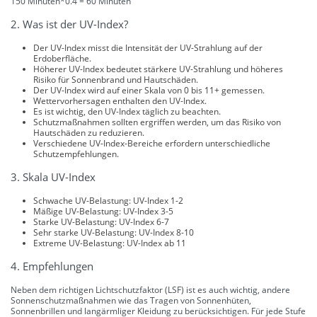
150 Minuten*0.4 = 60 Minuten
2. Was ist der UV-Index?
Der UV-Index misst die Intensität der UV-Strahlung auf der
Erdoberfläche.
Höherer UV-Index bedeutet stärkere UV-Strahlung und höheres
Risiko für Sonnenbrand und Hautschäden.
Der UV-Index wird auf einer Skala von 0 bis 11+ gemessen.
Wettervorhersagen enthalten den UV-Index.
Es ist wichtig, den UV-Index täglich zu beachten.
Schutzmaßnahmen sollten ergriffen werden, um das Risiko von
Hautschäden zu reduzieren.
Verschiedene UV-Index-Bereiche erfordern unterschiedliche
Schutzempfehlungen.
3. Skala UV-Index
Schwache UV-Belastung: UV-Index 1-2
Mäßige UV-Belastung: UV-Index 3-5
Starke UV-Belastung: UV-Index 6-7
Sehr starke UV-Belastung: UV-Index 8-10
Extreme UV-Belastung: UV-Index ab 11
4. Empfehlungen
Neben dem richtigen Lichtschutzfaktor (LSF) ist es auch wichtig, andere
Sonnenschutzmaßnahmen wie das Tragen von Sonnenhüten,
Sonnenbrillen und langärmliger Kleidung zu berücksichtigen. Für jede Stufe