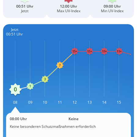
00:51 Uhr
12:00 Uhr
09:00 Uhr
Jetzt
Max UV-Index
Min UV-Index
Jetzt
00:51 Uhr
L
08
09
10
11
12
13
14
L
15
16
08:00 Uhr
Keine
Keine besonderen Schutzmaßnahmen erforderlich