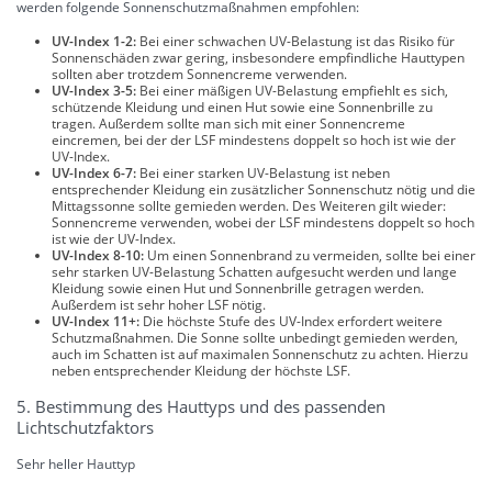
werden folgende Sonnenschutzmaßnahmen empfohlen:
UV-Index 1-2:
Bei einer schwachen UV-Belastung ist das Risiko für
Sonnenschäden zwar gering, insbesondere empfindliche Hauttypen
sollten aber trotzdem Sonnencreme verwenden.
UV-Index 3-5:
Bei einer mäßigen UV-Belastung empfiehlt es sich,
schützende Kleidung und einen Hut sowie eine Sonnenbrille zu
tragen. Außerdem sollte man sich mit einer Sonnencreme
eincremen, bei der der LSF mindestens doppelt so hoch ist wie der
UV-Index.
UV-Index 6-7:
Bei einer starken UV-Belastung ist neben
entsprechender Kleidung ein zusätzlicher Sonnenschutz nötig und die
Mittagssonne sollte gemieden werden. Des Weiteren gilt wieder:
Sonnencreme verwenden, wobei der LSF mindestens doppelt so hoch
ist wie der UV-Index.
UV-Index 8-10:
Um einen Sonnenbrand zu vermeiden, sollte bei einer
sehr starken UV-Belastung Schatten aufgesucht werden und lange
Kleidung sowie einen Hut und Sonnenbrille getragen werden.
Außerdem ist sehr hoher LSF nötig.
UV-Index 11+:
Die höchste Stufe des UV-Index erfordert weitere
Schutzmaßnahmen. Die Sonne sollte unbedingt gemieden werden,
auch im Schatten ist auf maximalen Sonnenschutz zu achten. Hierzu
neben entsprechender Kleidung der höchste LSF.
5. Bestimmung des Hauttyps und des passenden
Lichtschutzfaktors
Sehr heller Hauttyp