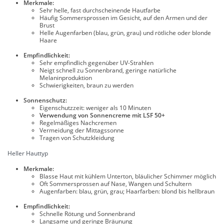
Merkmale:
Sehr helle, fast durchscheinende Hautfarbe
Häufig Sommersprossen im Gesicht, auf den Armen und der
Brust
Helle Augenfarben (blau, grün, grau) und rötliche oder blonde
Haare
Empfindlichkeit:
Sehr empfindlich gegenüber UV-Strahlen
Neigt schnell zu Sonnenbrand, geringe natürliche
Melaninproduktion
Schwierigkeiten, braun zu werden
Sonnenschutz:
Eigenschutzzeit: weniger als 10 Minuten
Verwendung von Sonnencreme mit LSF 50+
Regelmäßiges Nachcremen
Vermeidung der Mittagssonne
Tragen von Schutzkleidung
Heller Hauttyp
Merkmale:
Blasse Haut mit kühlem Unterton, bläulicher Schimmer möglich
Oft Sommersprossen auf Nase, Wangen und Schultern
Augenfarben: blau, grün, grau; Haarfarben: blond bis hellbraun
Empfindlichkeit:
Schnelle Rötung und Sonnenbrand
Langsame und geringe Bräunung