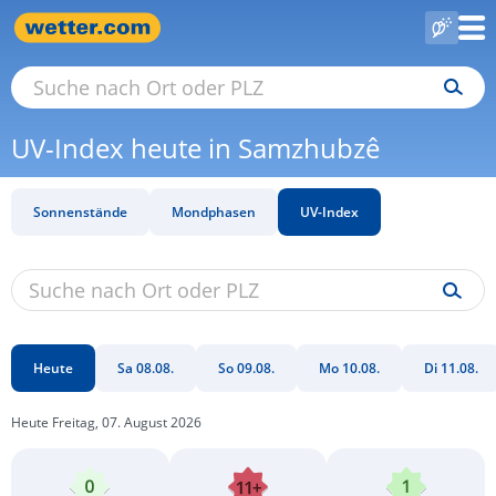
UV-Index heute in Samzhubzê
Sonnenstände
Mondphasen
UV-Index
Heute
Sa 08.08.
So 09.08.
Mo 10.08.
Di 11.08.
Heute Freitag, 07. August 2026