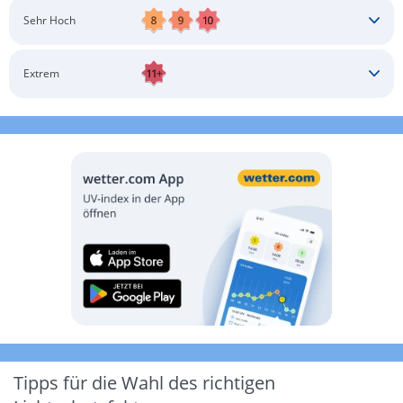
Schatten aufsuchen
Sonnenschutz auftragen
Langärmlige Bekleidung
Sonnenbrille
Sehr Hoch
Kopfbedeckung
Schatten aufsuchen
Sonnenschutz auftragen
Langärmlige Bekleidung
Sonnenbrille
Extrem
Kopfbedeckung
Schatten aufsuchen
Sonnenschutz auftragen
Langärmlige Bekleidung
Sonnenbrille
Kopfbedeckung
Möglichst drinnen aufhalten
Tipps für die Wahl des richtigen