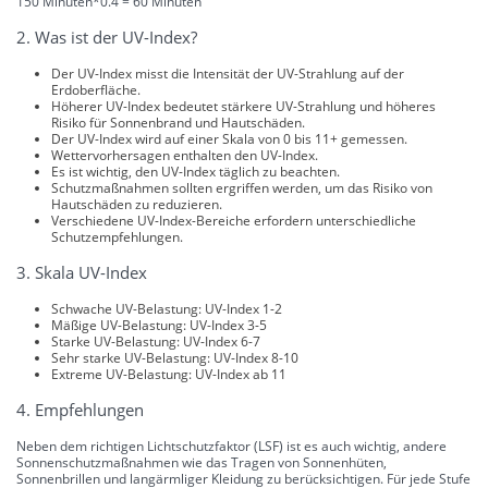
150 Minuten*0.4 = 60 Minuten
2. Was ist der UV-Index?
Der UV-Index misst die Intensität der UV-Strahlung auf der
Erdoberfläche.
Höherer UV-Index bedeutet stärkere UV-Strahlung und höheres
Risiko für Sonnenbrand und Hautschäden.
Der UV-Index wird auf einer Skala von 0 bis 11+ gemessen.
Wettervorhersagen enthalten den UV-Index.
Es ist wichtig, den UV-Index täglich zu beachten.
Schutzmaßnahmen sollten ergriffen werden, um das Risiko von
Hautschäden zu reduzieren.
Verschiedene UV-Index-Bereiche erfordern unterschiedliche
Schutzempfehlungen.
3. Skala UV-Index
Schwache UV-Belastung: UV-Index 1-2
Mäßige UV-Belastung: UV-Index 3-5
Starke UV-Belastung: UV-Index 6-7
Sehr starke UV-Belastung: UV-Index 8-10
Extreme UV-Belastung: UV-Index ab 11
4. Empfehlungen
Neben dem richtigen Lichtschutzfaktor (LSF) ist es auch wichtig, andere
Sonnenschutzmaßnahmen wie das Tragen von Sonnenhüten,
Sonnenbrillen und langärmliger Kleidung zu berücksichtigen. Für jede Stufe