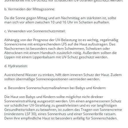
Sonnenbrille mit UV-Schutz vor schädlichen UV-Strahlen geschützt werden.
b. Vermeiden der Mittagssonne:
Da die Sonne gegen Mittag und am Nachmittag am stärksten ist, sollte
man sich vor allem zwischen 10 und 16 Uhr im Schatten aufhalten.
c. Verwenden von Sonnenschutzmittel:
Abhängig von der Prognose der UV-Belastung ist es wichtig, regelmäßig
Sonnencreme mit entsprechendem LFS auf die Haut aufzutragen. Das
Nachcremen ist besonders nach dem Schwimmen, Schwitzen oder
Abtrocknen mit einem Handtuch zusätzlich nötig. Außerdem sollten die
Lippen mit einem Lippenbalsam mit UV-Schutz geschützt werden.
d. Hydratation:
Ausreichend Wasser zu trinken, hilft dem inneren Schutz der Haut. Zudem
sollten übermäßige Sonnenexpositionen vermieden werden.
e. Besondere Sonnenschutzmaßnahmen bei Babys und Kindern:
Die Haut von Babys und Kindern sollte möglichst nicht direkter
Sonneneinstrahlung ausgesetzt werden. Um einen angemessenen Schutz
vor schädlicher UV-Strahlung zu gewährleisten und es vor langfristigen
Gesundheitsrisiken zu bewahren, ist zudem das Tragen von Sonnencreme
(mindestens LSF 30), eines Sonnenhuts und einer Sonnenbrille ratsam.
Denn ihre empfindliche Haut ist besonders anfällig für Sonnenschäden.