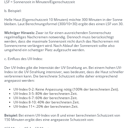
LSF = Sonnenzeit in Minuten/Eigenschutzzeit
b. Beispiel:
Helle Haut (Eigenschutzzeit 10 Minuten) möchte 300 Minuten in der Sonne
bleiben. Laut Berechnungsformel (300/10=30) ergibt dies einen LSF von 30.
Wichtiger Hinweis:
Zwar ist für einen ausreichenden Sonnenschutz
regelmäßiges Nachcremen notwendig. Dennoch muss berücksichtigt
werden, dass die maximale Sonnenzeit nicht durch das Nachcremen mit
Sonnencreme verlängert wird. Nach Ablauf der Sonnenzeit sollte also
umgehend ein schattiger Platz aufgesucht werden.
c. Einfluss des UV-Index:
Der UV-Index gibt die Intensität der UV-Strahlung an. Bei einem hohen UV-
Index ist die UV-Strahlung intensiver, was bedeutet, dass die Haut schneller
verbrennen kann. Die berechnete Schutzzeit sollte daher entsprechend
angepasst werden:
UV-Index 0-2: Keine Anpassung nötig (100% der berechneten Zeit).
UV-Index 3-5: 80% der berechneten Zeit.
UV-Index 6-7: 60% der berechneten Zeit.
UV-Index 8-10: 40% der berechneten Zeit.
UV-Index 11+: 20% der berechneten Zeit.
Beispiel:
Bei einem UV-Index von 8 und einer berechneten Schutzzeit von
150 Minuten ergibt dies eine angepasste Schutzzeit von: