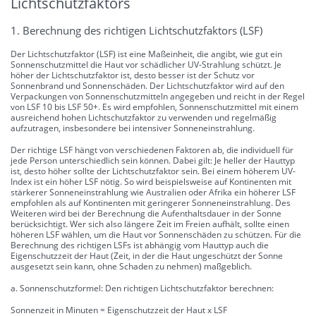
Lichtschutzfaktors
1. Berechnung des richtigen Lichtschutzfaktors (LSF)
Der Lichtschutzfaktor (LSF) ist eine Maßeinheit, die angibt, wie gut ein
Sonnenschutzmittel die Haut vor schädlicher UV-Strahlung schützt. Je
höher der Lichtschutzfaktor ist, desto besser ist der Schutz vor
Sonnenbrand und Sonnenschäden. Der Lichtschutzfaktor wird auf den
Verpackungen von Sonnenschutzmitteln angegeben und reicht in der Regel
von LSF 10 bis LSF 50+. Es wird empfohlen, Sonnenschutzmittel mit einem
ausreichend hohen Lichtschutzfaktor zu verwenden und regelmäßig
aufzutragen, insbesondere bei intensiver Sonneneinstrahlung.
Der richtige LSF hängt von verschiedenen Faktoren ab, die individuell für
jede Person unterschiedlich sein können. Dabei gilt: Je heller der Hauttyp
ist, desto höher sollte der Lichtschutzfaktor sein. Bei einem höherem UV-
Index ist ein höher LSF nötig. So wird beispielsweise auf Kontinenten mit
stärkerer Sonneneinstrahlung wie Australien oder Afrika ein höherer LSF
empfohlen als auf Kontinenten mit geringerer Sonneneinstrahlung. Des
Weiteren wird bei der Berechnung die Aufenthaltsdauer in der Sonne
berücksichtigt. Wer sich also längere Zeit im Freien aufhält, sollte einen
höheren LSF wählen, um die Haut vor Sonnenschäden zu schützen. Für die
Berechnung des richtigen LSFs ist abhängig vom Hauttyp auch die
Eigenschutzzeit der Haut (Zeit, in der die Haut ungeschützt der Sonne
ausgesetzt sein kann, ohne Schaden zu nehmen) maßgeblich.
a. Sonnenschutzformel: Den richtigen Lichtschutzfaktor berechnen:
Sonnenzeit in Minuten = Eigenschutzzeit der Haut x LSF