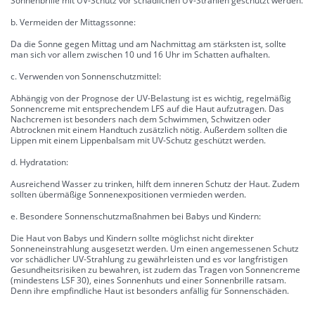
Sonnenbrille mit UV-Schutz vor schädlichen UV-Strahlen geschützt werden.
b. Vermeiden der Mittagssonne:
Da die Sonne gegen Mittag und am Nachmittag am stärksten ist, sollte
man sich vor allem zwischen 10 und 16 Uhr im Schatten aufhalten.
c. Verwenden von Sonnenschutzmittel:
Abhängig von der Prognose der UV-Belastung ist es wichtig, regelmäßig
Sonnencreme mit entsprechendem LFS auf die Haut aufzutragen. Das
Nachcremen ist besonders nach dem Schwimmen, Schwitzen oder
Abtrocknen mit einem Handtuch zusätzlich nötig. Außerdem sollten die
Lippen mit einem Lippenbalsam mit UV-Schutz geschützt werden.
d. Hydratation:
Ausreichend Wasser zu trinken, hilft dem inneren Schutz der Haut. Zudem
sollten übermäßige Sonnenexpositionen vermieden werden.
e. Besondere Sonnenschutzmaßnahmen bei Babys und Kindern:
Die Haut von Babys und Kindern sollte möglichst nicht direkter
Sonneneinstrahlung ausgesetzt werden. Um einen angemessenen Schutz
vor schädlicher UV-Strahlung zu gewährleisten und es vor langfristigen
Gesundheitsrisiken zu bewahren, ist zudem das Tragen von Sonnencreme
(mindestens LSF 30), eines Sonnenhuts und einer Sonnenbrille ratsam.
Denn ihre empfindliche Haut ist besonders anfällig für Sonnenschäden.