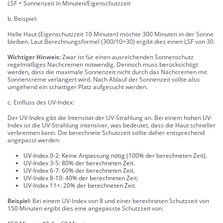
LSF = Sonnenzeit in Minuten/Eigenschutzzeit
b. Beispiel:
Helle Haut (Eigenschutzzeit 10 Minuten) möchte 300 Minuten in der Sonne
bleiben. Laut Berechnungsformel (300/10=30) ergibt dies einen LSF von 30.
Wichtiger Hinweis:
Zwar ist für einen ausreichenden Sonnenschutz
regelmäßiges Nachcremen notwendig. Dennoch muss berücksichtigt
werden, dass die maximale Sonnenzeit nicht durch das Nachcremen mit
Sonnencreme verlängert wird. Nach Ablauf der Sonnenzeit sollte also
umgehend ein schattiger Platz aufgesucht werden.
c. Einfluss des UV-Index:
Der UV-Index gibt die Intensität der UV-Strahlung an. Bei einem hohen UV-
Index ist die UV-Strahlung intensiver, was bedeutet, dass die Haut schneller
verbrennen kann. Die berechnete Schutzzeit sollte daher entsprechend
angepasst werden:
UV-Index 0-2: Keine Anpassung nötig (100% der berechneten Zeit).
UV-Index 3-5: 80% der berechneten Zeit.
UV-Index 6-7: 60% der berechneten Zeit.
UV-Index 8-10: 40% der berechneten Zeit.
UV-Index 11+: 20% der berechneten Zeit.
Beispiel:
Bei einem UV-Index von 8 und einer berechneten Schutzzeit von
150 Minuten ergibt dies eine angepasste Schutzzeit von: