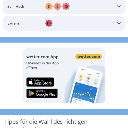
Schatten aufsuchen
Sonnenschutz auftragen
Langärmlige Bekleidung
Sonnenbrille
Sehr Hoch
Kopfbedeckung
Schatten aufsuchen
Sonnenschutz auftragen
Langärmlige Bekleidung
Sonnenbrille
Extrem
Kopfbedeckung
Schatten aufsuchen
Sonnenschutz auftragen
Langärmlige Bekleidung
Sonnenbrille
Kopfbedeckung
Möglichst drinnen aufhalten
Tipps für die Wahl des richtigen