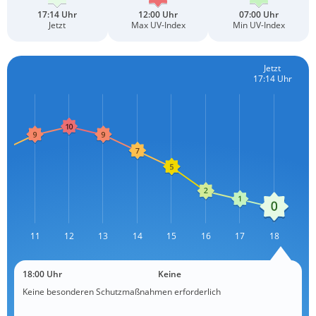
17:14 Uhr
12:00 Uhr
07:00 Uhr
Jetzt
Max UV-Index
Min UV-Index
Jetzt
17:14 Uhr
10
11
12
L
13
14
15
16
17
18
18:00 Uhr
Keine
Keine besonderen Schutzmaßnahmen erforderlich