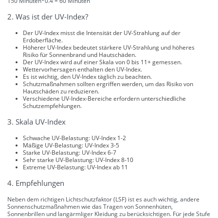
150 Minuten*0.4 = 60 Minuten
2. Was ist der UV-Index?
Der UV-Index misst die Intensität der UV-Strahlung auf der
Erdoberfläche.
Höherer UV-Index bedeutet stärkere UV-Strahlung und höheres
Risiko für Sonnenbrand und Hautschäden.
Der UV-Index wird auf einer Skala von 0 bis 11+ gemessen.
Wettervorhersagen enthalten den UV-Index.
Es ist wichtig, den UV-Index täglich zu beachten.
Schutzmaßnahmen sollten ergriffen werden, um das Risiko von
Hautschäden zu reduzieren.
Verschiedene UV-Index-Bereiche erfordern unterschiedliche
Schutzempfehlungen.
3. Skala UV-Index
Schwache UV-Belastung: UV-Index 1-2
Mäßige UV-Belastung: UV-Index 3-5
Starke UV-Belastung: UV-Index 6-7
Sehr starke UV-Belastung: UV-Index 8-10
Extreme UV-Belastung: UV-Index ab 11
4. Empfehlungen
Neben dem richtigen Lichtschutzfaktor (LSF) ist es auch wichtig, andere
Sonnenschutzmaßnahmen wie das Tragen von Sonnenhüten,
Sonnenbrillen und langärmliger Kleidung zu berücksichtigen. Für jede Stufe