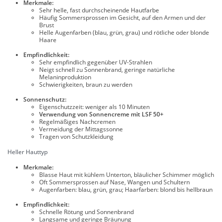
Merkmale:
Sehr helle, fast durchscheinende Hautfarbe
Häufig Sommersprossen im Gesicht, auf den Armen und der
Brust
Helle Augenfarben (blau, grün, grau) und rötliche oder blonde
Haare
Empfindlichkeit:
Sehr empfindlich gegenüber UV-Strahlen
Neigt schnell zu Sonnenbrand, geringe natürliche
Melaninproduktion
Schwierigkeiten, braun zu werden
Sonnenschutz:
Eigenschutzzeit: weniger als 10 Minuten
Verwendung von Sonnencreme mit LSF 50+
Regelmäßiges Nachcremen
Vermeidung der Mittagssonne
Tragen von Schutzkleidung
Heller Hauttyp
Merkmale:
Blasse Haut mit kühlem Unterton, bläulicher Schimmer möglich
Oft Sommersprossen auf Nase, Wangen und Schultern
Augenfarben: blau, grün, grau; Haarfarben: blond bis hellbraun
Empfindlichkeit:
Schnelle Rötung und Sonnenbrand
Langsame und geringe Bräunung