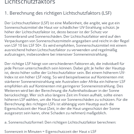
Lichtschutzfaktors
1. Berechnung des richtigen Lichtschutzfaktors (LSF)
Der Lichtschutzfaktor (LSF) ist eine Maßeinheit, die angibt, wie gut ein
Sonnenschutzmittel die Haut vor schädlicher UV-Strahlung schützt. Je
höher der Lichtschutzfaktor ist, desto besser ist der Schutz vor
Sonnenbrand und Sonnenschäden. Der Lichtschutzfaktor wird auf den
Verpackungen von Sonnenschutzmitteln angegeben und reicht in der Regel
von LSF 10 bis LSF 50+. Es wird empfohlen, Sonnenschutzmittel mit einem
ausreichend hohen Lichtschutzfaktor zu verwenden und regelmäßig
aufzutragen, insbesondere bei intensiver Sonneneinstrahlung.
Der richtige LSF hängt von verschiedenen Faktoren ab, die individuell für
jede Person unterschiedlich sein können. Dabei gilt: Je heller der Hauttyp
ist, desto höher sollte der Lichtschutzfaktor sein. Bei einem höherem UV-
Index ist ein höher LSF nötig. So wird beispielsweise auf Kontinenten mit
stärkerer Sonneneinstrahlung wie Australien oder Afrika ein höherer LSF
empfohlen als auf Kontinenten mit geringerer Sonneneinstrahlung. Des
Weiteren wird bei der Berechnung die Aufenthaltsdauer in der Sonne
berücksichtigt. Wer sich also längere Zeit im Freien aufhält, sollte einen
höheren LSF wählen, um die Haut vor Sonnenschäden zu schützen. Für die
Berechnung des richtigen LSFs ist abhängig vom Hauttyp auch die
Eigenschutzzeit der Haut (Zeit, in der die Haut ungeschützt der Sonne
ausgesetzt sein kann, ohne Schaden zu nehmen) maßgeblich.
a. Sonnenschutzformel: Den richtigen Lichtschutzfaktor berechnen:
Sonnenzeit in Minuten = Eigenschutzzeit der Haut x LSF