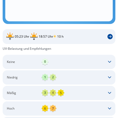
05:23 Uhr
18:57 Uhr
10 h
UV-Belastung und Empfehlungen
Keine
Keine besonderen Schutzmaßnahmen erforderlich
Niedrig
Keine besonderen Schutzmaßnahmen erforderlich
Mäßig
Schatten aufsuchen
Sonnenschutz auftragen
Langärmlige Bekleidung
Sonnenbrille
Hoch
Kopfbedeckung