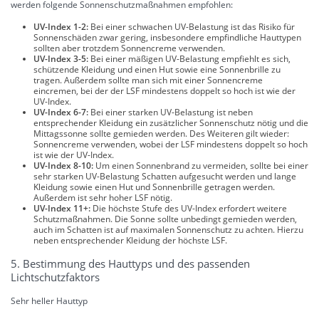
werden folgende Sonnenschutzmaßnahmen empfohlen:
UV-Index 1-2:
Bei einer schwachen UV-Belastung ist das Risiko für
Sonnenschäden zwar gering, insbesondere empfindliche Hauttypen
sollten aber trotzdem Sonnencreme verwenden.
UV-Index 3-5:
Bei einer mäßigen UV-Belastung empfiehlt es sich,
schützende Kleidung und einen Hut sowie eine Sonnenbrille zu
tragen. Außerdem sollte man sich mit einer Sonnencreme
eincremen, bei der der LSF mindestens doppelt so hoch ist wie der
UV-Index.
UV-Index 6-7:
Bei einer starken UV-Belastung ist neben
entsprechender Kleidung ein zusätzlicher Sonnenschutz nötig und die
Mittagssonne sollte gemieden werden. Des Weiteren gilt wieder:
Sonnencreme verwenden, wobei der LSF mindestens doppelt so hoch
ist wie der UV-Index.
UV-Index 8-10:
Um einen Sonnenbrand zu vermeiden, sollte bei einer
sehr starken UV-Belastung Schatten aufgesucht werden und lange
Kleidung sowie einen Hut und Sonnenbrille getragen werden.
Außerdem ist sehr hoher LSF nötig.
UV-Index 11+:
Die höchste Stufe des UV-Index erfordert weitere
Schutzmaßnahmen. Die Sonne sollte unbedingt gemieden werden,
auch im Schatten ist auf maximalen Sonnenschutz zu achten. Hierzu
neben entsprechender Kleidung der höchste LSF.
5. Bestimmung des Hauttyps und des passenden
Lichtschutzfaktors
Sehr heller Hauttyp