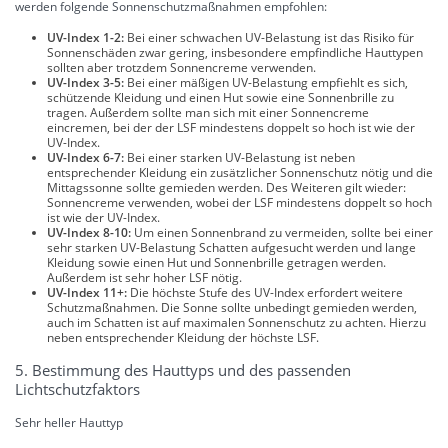
werden folgende Sonnenschutzmaßnahmen empfohlen:
UV-Index 1-2:
Bei einer schwachen UV-Belastung ist das Risiko für
Sonnenschäden zwar gering, insbesondere empfindliche Hauttypen
sollten aber trotzdem Sonnencreme verwenden.
UV-Index 3-5:
Bei einer mäßigen UV-Belastung empfiehlt es sich,
schützende Kleidung und einen Hut sowie eine Sonnenbrille zu
tragen. Außerdem sollte man sich mit einer Sonnencreme
eincremen, bei der der LSF mindestens doppelt so hoch ist wie der
UV-Index.
UV-Index 6-7:
Bei einer starken UV-Belastung ist neben
entsprechender Kleidung ein zusätzlicher Sonnenschutz nötig und die
Mittagssonne sollte gemieden werden. Des Weiteren gilt wieder:
Sonnencreme verwenden, wobei der LSF mindestens doppelt so hoch
ist wie der UV-Index.
UV-Index 8-10:
Um einen Sonnenbrand zu vermeiden, sollte bei einer
sehr starken UV-Belastung Schatten aufgesucht werden und lange
Kleidung sowie einen Hut und Sonnenbrille getragen werden.
Außerdem ist sehr hoher LSF nötig.
UV-Index 11+:
Die höchste Stufe des UV-Index erfordert weitere
Schutzmaßnahmen. Die Sonne sollte unbedingt gemieden werden,
auch im Schatten ist auf maximalen Sonnenschutz zu achten. Hierzu
neben entsprechender Kleidung der höchste LSF.
5. Bestimmung des Hauttyps und des passenden
Lichtschutzfaktors
Sehr heller Hauttyp