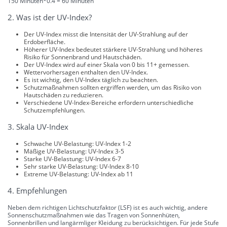
150 Minuten*0.4 = 60 Minuten
2. Was ist der UV-Index?
Der UV-Index misst die Intensität der UV-Strahlung auf der
Erdoberfläche.
Höherer UV-Index bedeutet stärkere UV-Strahlung und höheres
Risiko für Sonnenbrand und Hautschäden.
Der UV-Index wird auf einer Skala von 0 bis 11+ gemessen.
Wettervorhersagen enthalten den UV-Index.
Es ist wichtig, den UV-Index täglich zu beachten.
Schutzmaßnahmen sollten ergriffen werden, um das Risiko von
Hautschäden zu reduzieren.
Verschiedene UV-Index-Bereiche erfordern unterschiedliche
Schutzempfehlungen.
3. Skala UV-Index
Schwache UV-Belastung: UV-Index 1-2
Mäßige UV-Belastung: UV-Index 3-5
Starke UV-Belastung: UV-Index 6-7
Sehr starke UV-Belastung: UV-Index 8-10
Extreme UV-Belastung: UV-Index ab 11
4. Empfehlungen
Neben dem richtigen Lichtschutzfaktor (LSF) ist es auch wichtig, andere
Sonnenschutzmaßnahmen wie das Tragen von Sonnenhüten,
Sonnenbrillen und langärmliger Kleidung zu berücksichtigen. Für jede Stufe