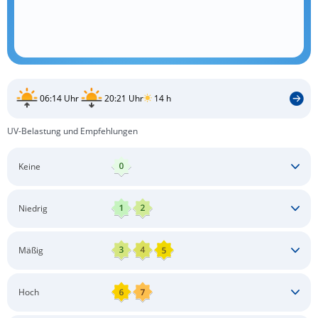
06:14 Uhr
20:21 Uhr
14 h
UV-Belastung und Empfehlungen
Keine
Keine besonderen Schutzmaßnahmen erforderlich
Niedrig
Keine besonderen Schutzmaßnahmen erforderlich
Mäßig
Schatten aufsuchen
Sonnenschutz auftragen
Langärmlige Bekleidung
Sonnenbrille
Hoch
Kopfbedeckung