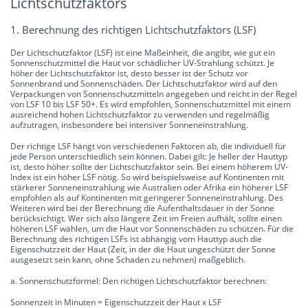
Lichtschutzfaktors
1. Berechnung des richtigen Lichtschutzfaktors (LSF)
Der Lichtschutzfaktor (LSF) ist eine Maßeinheit, die angibt, wie gut ein
Sonnenschutzmittel die Haut vor schädlicher UV-Strahlung schützt. Je
höher der Lichtschutzfaktor ist, desto besser ist der Schutz vor
Sonnenbrand und Sonnenschäden. Der Lichtschutzfaktor wird auf den
Verpackungen von Sonnenschutzmitteln angegeben und reicht in der Regel
von LSF 10 bis LSF 50+. Es wird empfohlen, Sonnenschutzmittel mit einem
ausreichend hohen Lichtschutzfaktor zu verwenden und regelmäßig
aufzutragen, insbesondere bei intensiver Sonneneinstrahlung.
Der richtige LSF hängt von verschiedenen Faktoren ab, die individuell für
jede Person unterschiedlich sein können. Dabei gilt: Je heller der Hauttyp
ist, desto höher sollte der Lichtschutzfaktor sein. Bei einem höherem UV-
Index ist ein höher LSF nötig. So wird beispielsweise auf Kontinenten mit
stärkerer Sonneneinstrahlung wie Australien oder Afrika ein höherer LSF
empfohlen als auf Kontinenten mit geringerer Sonneneinstrahlung. Des
Weiteren wird bei der Berechnung die Aufenthaltsdauer in der Sonne
berücksichtigt. Wer sich also längere Zeit im Freien aufhält, sollte einen
höheren LSF wählen, um die Haut vor Sonnenschäden zu schützen. Für die
Berechnung des richtigen LSFs ist abhängig vom Hauttyp auch die
Eigenschutzzeit der Haut (Zeit, in der die Haut ungeschützt der Sonne
ausgesetzt sein kann, ohne Schaden zu nehmen) maßgeblich.
a. Sonnenschutzformel: Den richtigen Lichtschutzfaktor berechnen:
Sonnenzeit in Minuten = Eigenschutzzeit der Haut x LSF