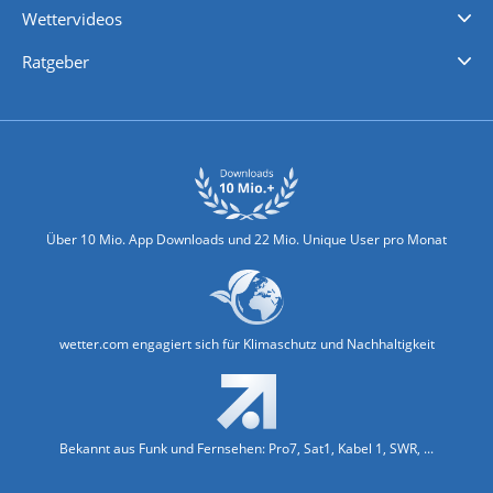
Wettervideos
Nachrichten
Deutschlandwetter
Schweizwetter
Österreichwetter
Regionalwetter
Wetter in Europa
Wetter Weltweit
Wetterlexikon
Promi-News
Ratgeber
Biowetter
Glätteindex
Reiseziel Finder
Erkältungswetter
Klima & Umwelt
Über 10 Mio. App Downloads und 22 Mio. Unique User pro Monat
wetter.com engagiert sich für Klimaschutz und Nachhaltigkeit
Bekannt aus Funk und Fernsehen: Pro7, Sat1, Kabel 1, SWR, ...