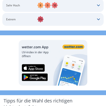
Schatten aufsuchen
Sonnenschutz auftragen
Langärmlige Bekleidung
Sonnenbrille
Sehr Hoch
Kopfbedeckung
Schatten aufsuchen
Sonnenschutz auftragen
Langärmlige Bekleidung
Sonnenbrille
Extrem
Kopfbedeckung
Schatten aufsuchen
Sonnenschutz auftragen
Langärmlige Bekleidung
Sonnenbrille
Kopfbedeckung
Möglichst drinnen aufhalten
Tipps für die Wahl des richtigen