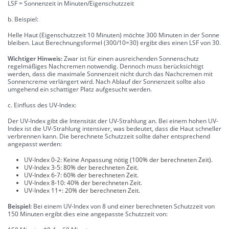
LSF = Sonnenzeit in Minuten/Eigenschutzzeit
b. Beispiel:
Helle Haut (Eigenschutzzeit 10 Minuten) möchte 300 Minuten in der Sonne
bleiben. Laut Berechnungsformel (300/10=30) ergibt dies einen LSF von 30.
Wichtiger Hinweis:
Zwar ist für einen ausreichenden Sonnenschutz
regelmäßiges Nachcremen notwendig. Dennoch muss berücksichtigt
werden, dass die maximale Sonnenzeit nicht durch das Nachcremen mit
Sonnencreme verlängert wird. Nach Ablauf der Sonnenzeit sollte also
umgehend ein schattiger Platz aufgesucht werden.
c. Einfluss des UV-Index:
Der UV-Index gibt die Intensität der UV-Strahlung an. Bei einem hohen UV-
Index ist die UV-Strahlung intensiver, was bedeutet, dass die Haut schneller
verbrennen kann. Die berechnete Schutzzeit sollte daher entsprechend
angepasst werden:
UV-Index 0-2: Keine Anpassung nötig (100% der berechneten Zeit).
UV-Index 3-5: 80% der berechneten Zeit.
UV-Index 6-7: 60% der berechneten Zeit.
UV-Index 8-10: 40% der berechneten Zeit.
UV-Index 11+: 20% der berechneten Zeit.
Beispiel:
Bei einem UV-Index von 8 und einer berechneten Schutzzeit von
150 Minuten ergibt dies eine angepasste Schutzzeit von: