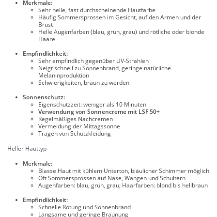
Merkmale:
Sehr helle, fast durchscheinende Hautfarbe
Häufig Sommersprossen im Gesicht, auf den Armen und der
Brust
Helle Augenfarben (blau, grün, grau) und rötliche oder blonde
Haare
Empfindlichkeit:
Sehr empfindlich gegenüber UV-Strahlen
Neigt schnell zu Sonnenbrand, geringe natürliche
Melaninproduktion
Schwierigkeiten, braun zu werden
Sonnenschutz:
Eigenschutzzeit: weniger als 10 Minuten
Verwendung von Sonnencreme mit LSF 50+
Regelmäßiges Nachcremen
Vermeidung der Mittagssonne
Tragen von Schutzkleidung
Heller Hauttyp
Merkmale:
Blasse Haut mit kühlem Unterton, bläulicher Schimmer möglich
Oft Sommersprossen auf Nase, Wangen und Schultern
Augenfarben: blau, grün, grau; Haarfarben: blond bis hellbraun
Empfindlichkeit:
Schnelle Rötung und Sonnenbrand
Langsame und geringe Bräunung