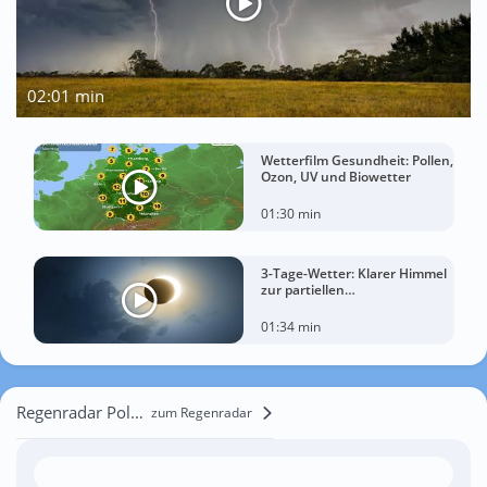
02:01 min
Wetterfilm Gesundheit: Pollen,
Ozon, UV und Biowetter
01:30 min
3-Tage-Wetter: Klarer Himmel
zur partiellen
Sonnenfinsternis am
Mittwoch?
01:34 min
Regenradar Polyana
zum Regenradar