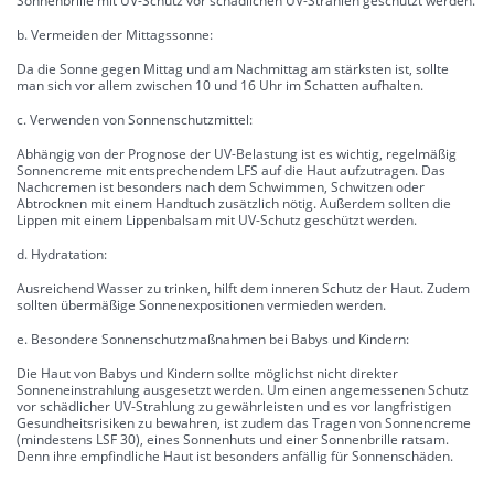
Sonnenbrille mit UV-Schutz vor schädlichen UV-Strahlen geschützt werden.
b. Vermeiden der Mittagssonne:
Da die Sonne gegen Mittag und am Nachmittag am stärksten ist, sollte
man sich vor allem zwischen 10 und 16 Uhr im Schatten aufhalten.
c. Verwenden von Sonnenschutzmittel:
Abhängig von der Prognose der UV-Belastung ist es wichtig, regelmäßig
Sonnencreme mit entsprechendem LFS auf die Haut aufzutragen. Das
Nachcremen ist besonders nach dem Schwimmen, Schwitzen oder
Abtrocknen mit einem Handtuch zusätzlich nötig. Außerdem sollten die
Lippen mit einem Lippenbalsam mit UV-Schutz geschützt werden.
d. Hydratation:
Ausreichend Wasser zu trinken, hilft dem inneren Schutz der Haut. Zudem
sollten übermäßige Sonnenexpositionen vermieden werden.
e. Besondere Sonnenschutzmaßnahmen bei Babys und Kindern:
Die Haut von Babys und Kindern sollte möglichst nicht direkter
Sonneneinstrahlung ausgesetzt werden. Um einen angemessenen Schutz
vor schädlicher UV-Strahlung zu gewährleisten und es vor langfristigen
Gesundheitsrisiken zu bewahren, ist zudem das Tragen von Sonnencreme
(mindestens LSF 30), eines Sonnenhuts und einer Sonnenbrille ratsam.
Denn ihre empfindliche Haut ist besonders anfällig für Sonnenschäden.