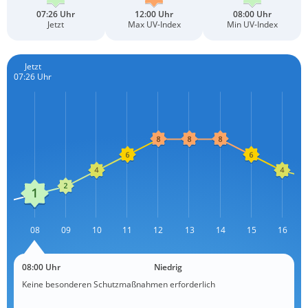
07:26 Uhr
12:00 Uhr
08:00 Uhr
Jetzt
Max UV-Index
Min UV-Index
Jetzt
07:26 Uhr
07
08
09
10
11
12
13
L
14
15
16
08:00 Uhr
Niedrig
Keine besonderen Schutzmaßnahmen erforderlich