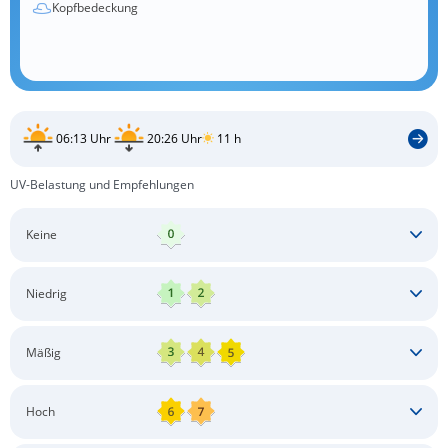
Kopfbedeckung
06:13 Uhr
20:26 Uhr
11 h
UV-Belastung und Empfehlungen
Keine
Keine besonderen Schutzmaßnahmen erforderlich
Niedrig
Keine besonderen Schutzmaßnahmen erforderlich
Mäßig
Schatten aufsuchen
Sonnenschutz auftragen
Langärmlige Bekleidung
Sonnenbrille
Hoch
Kopfbedeckung