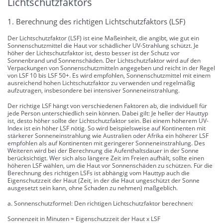
Lichtschutzfaktors
1. Berechnung des richtigen Lichtschutzfaktors (LSF)
Der Lichtschutzfaktor (LSF) ist eine Maßeinheit, die angibt, wie gut ein
Sonnenschutzmittel die Haut vor schädlicher UV-Strahlung schützt. Je
höher der Lichtschutzfaktor ist, desto besser ist der Schutz vor
Sonnenbrand und Sonnenschäden. Der Lichtschutzfaktor wird auf den
Verpackungen von Sonnenschutzmitteln angegeben und reicht in der Regel
von LSF 10 bis LSF 50+. Es wird empfohlen, Sonnenschutzmittel mit einem
ausreichend hohen Lichtschutzfaktor zu verwenden und regelmäßig
aufzutragen, insbesondere bei intensiver Sonneneinstrahlung.
Der richtige LSF hängt von verschiedenen Faktoren ab, die individuell für
jede Person unterschiedlich sein können. Dabei gilt: Je heller der Hauttyp
ist, desto höher sollte der Lichtschutzfaktor sein. Bei einem höherem UV-
Index ist ein höher LSF nötig. So wird beispielsweise auf Kontinenten mit
stärkerer Sonneneinstrahlung wie Australien oder Afrika ein höherer LSF
empfohlen als auf Kontinenten mit geringerer Sonneneinstrahlung. Des
Weiteren wird bei der Berechnung die Aufenthaltsdauer in der Sonne
berücksichtigt. Wer sich also längere Zeit im Freien aufhält, sollte einen
höheren LSF wählen, um die Haut vor Sonnenschäden zu schützen. Für die
Berechnung des richtigen LSFs ist abhängig vom Hauttyp auch die
Eigenschutzzeit der Haut (Zeit, in der die Haut ungeschützt der Sonne
ausgesetzt sein kann, ohne Schaden zu nehmen) maßgeblich.
a. Sonnenschutzformel: Den richtigen Lichtschutzfaktor berechnen:
Sonnenzeit in Minuten = Eigenschutzzeit der Haut x LSF