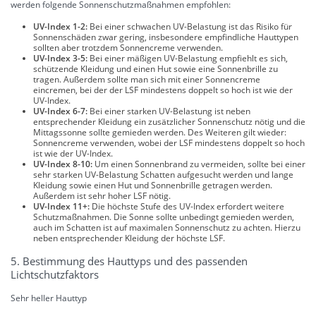
werden folgende Sonnenschutzmaßnahmen empfohlen:
UV-Index 1-2:
Bei einer schwachen UV-Belastung ist das Risiko für
Sonnenschäden zwar gering, insbesondere empfindliche Hauttypen
sollten aber trotzdem Sonnencreme verwenden.
UV-Index 3-5:
Bei einer mäßigen UV-Belastung empfiehlt es sich,
schützende Kleidung und einen Hut sowie eine Sonnenbrille zu
tragen. Außerdem sollte man sich mit einer Sonnencreme
eincremen, bei der der LSF mindestens doppelt so hoch ist wie der
UV-Index.
UV-Index 6-7:
Bei einer starken UV-Belastung ist neben
entsprechender Kleidung ein zusätzlicher Sonnenschutz nötig und die
Mittagssonne sollte gemieden werden. Des Weiteren gilt wieder:
Sonnencreme verwenden, wobei der LSF mindestens doppelt so hoch
ist wie der UV-Index.
UV-Index 8-10:
Um einen Sonnenbrand zu vermeiden, sollte bei einer
sehr starken UV-Belastung Schatten aufgesucht werden und lange
Kleidung sowie einen Hut und Sonnenbrille getragen werden.
Außerdem ist sehr hoher LSF nötig.
UV-Index 11+:
Die höchste Stufe des UV-Index erfordert weitere
Schutzmaßnahmen. Die Sonne sollte unbedingt gemieden werden,
auch im Schatten ist auf maximalen Sonnenschutz zu achten. Hierzu
neben entsprechender Kleidung der höchste LSF.
5. Bestimmung des Hauttyps und des passenden
Lichtschutzfaktors
Sehr heller Hauttyp