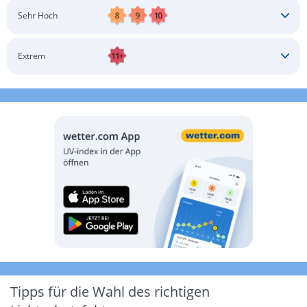
Schatten aufsuchen
Sonnenschutz auftragen
Langärmlige Bekleidung
Sonnenbrille
Sehr Hoch
Kopfbedeckung
Schatten aufsuchen
Sonnenschutz auftragen
Langärmlige Bekleidung
Sonnenbrille
Extrem
Kopfbedeckung
Schatten aufsuchen
Sonnenschutz auftragen
Langärmlige Bekleidung
Sonnenbrille
Kopfbedeckung
Möglichst drinnen aufhalten
Tipps für die Wahl des richtigen