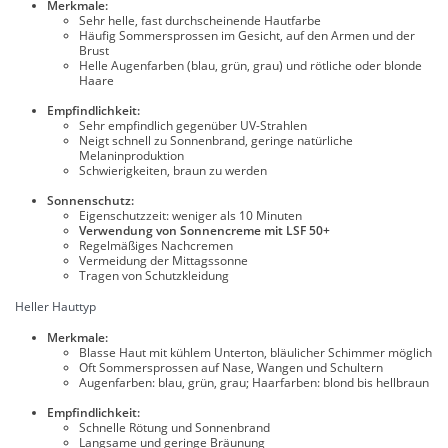
Merkmale:
Sehr helle, fast durchscheinende Hautfarbe
Häufig Sommersprossen im Gesicht, auf den Armen und der
Brust
Helle Augenfarben (blau, grün, grau) und rötliche oder blonde
Haare
Empfindlichkeit:
Sehr empfindlich gegenüber UV-Strahlen
Neigt schnell zu Sonnenbrand, geringe natürliche
Melaninproduktion
Schwierigkeiten, braun zu werden
Sonnenschutz:
Eigenschutzzeit: weniger als 10 Minuten
Verwendung von Sonnencreme mit LSF 50+
Regelmäßiges Nachcremen
Vermeidung der Mittagssonne
Tragen von Schutzkleidung
Heller Hauttyp
Merkmale:
Blasse Haut mit kühlem Unterton, bläulicher Schimmer möglich
Oft Sommersprossen auf Nase, Wangen und Schultern
Augenfarben: blau, grün, grau; Haarfarben: blond bis hellbraun
Empfindlichkeit:
Schnelle Rötung und Sonnenbrand
Langsame und geringe Bräunung