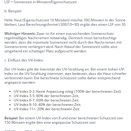
LSF = Sonnenzeit in Minuten/Eigenschutzzeit
b. Beispiel:
Helle Haut (Eigenschutzzeit 10 Minuten) möchte 300 Minuten in der Sonne
bleiben. Laut Berechnungsformel (300/10=30) ergibt dies einen LSF von 30.
Wichtiger Hinweis:
Zwar ist für einen ausreichenden Sonnenschutz
regelmäßiges Nachcremen notwendig. Dennoch muss berücksichtigt
werden, dass die maximale Sonnenzeit nicht durch das Nachcremen mit
Sonnencreme verlängert wird. Nach Ablauf der Sonnenzeit sollte also
umgehend ein schattiger Platz aufgesucht werden.
c. Einfluss des UV-Index:
Der UV-Index gibt die Intensität der UV-Strahlung an. Bei einem hohen UV-
Index ist die UV-Strahlung intensiver, was bedeutet, dass die Haut schneller
verbrennen kann. Die berechnete Schutzzeit sollte daher entsprechend
angepasst werden:
UV-Index 0-2: Keine Anpassung nötig (100% der berechneten Zeit).
UV-Index 3-5: 80% der berechneten Zeit.
UV-Index 6-7: 60% der berechneten Zeit.
UV-Index 8-10: 40% der berechneten Zeit.
UV-Index 11+: 20% der berechneten Zeit.
Beispiel:
Bei einem UV-Index von 8 und einer berechneten Schutzzeit von
150 Minuten ergibt dies eine angepasste Schutzzeit von: