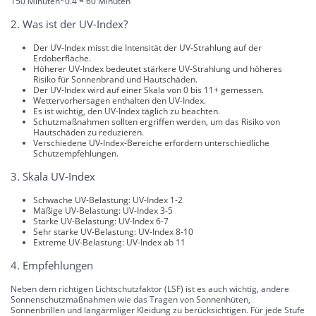
150 Minuten*0.4 = 60 Minuten
2. Was ist der UV-Index?
Der UV-Index misst die Intensität der UV-Strahlung auf der
Erdoberfläche.
Höherer UV-Index bedeutet stärkere UV-Strahlung und höheres
Risiko für Sonnenbrand und Hautschäden.
Der UV-Index wird auf einer Skala von 0 bis 11+ gemessen.
Wettervorhersagen enthalten den UV-Index.
Es ist wichtig, den UV-Index täglich zu beachten.
Schutzmaßnahmen sollten ergriffen werden, um das Risiko von
Hautschäden zu reduzieren.
Verschiedene UV-Index-Bereiche erfordern unterschiedliche
Schutzempfehlungen.
3. Skala UV-Index
Schwache UV-Belastung: UV-Index 1-2
Mäßige UV-Belastung: UV-Index 3-5
Starke UV-Belastung: UV-Index 6-7
Sehr starke UV-Belastung: UV-Index 8-10
Extreme UV-Belastung: UV-Index ab 11
4. Empfehlungen
Neben dem richtigen Lichtschutzfaktor (LSF) ist es auch wichtig, andere
Sonnenschutzmaßnahmen wie das Tragen von Sonnenhüten,
Sonnenbrillen und langärmliger Kleidung zu berücksichtigen. Für jede Stufe