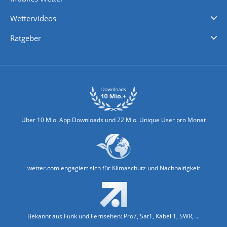
iPhone Wetter
iPad Wetter
Android Wetter
Wettervideos
Nachrichten
Deutschlandwetter
Schweizwetter
Österreichwetter
Regionalwetter
Wetter in Europa
Wetter Weltweit
Wetterlexikon
Promi-News
Ratgeber
Biowetter
Glätteindex
Reiseziel Finder
Erkältungswetter
Klima & Umwelt
Über 10 Mio. App Downloads und 22 Mio. Unique User pro Monat
wetter.com engagiert sich für Klimaschutz und Nachhaltigkeit
Bekannt aus Funk und Fernsehen: Pro7, Sat1, Kabel 1, SWR, ...