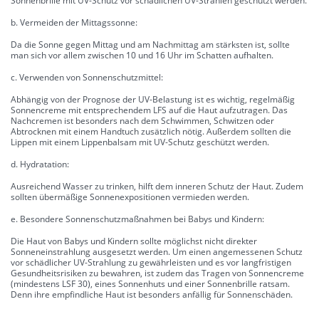
Sonnenbrille mit UV-Schutz vor schädlichen UV-Strahlen geschützt werden.
b. Vermeiden der Mittagssonne:
Da die Sonne gegen Mittag und am Nachmittag am stärksten ist, sollte
man sich vor allem zwischen 10 und 16 Uhr im Schatten aufhalten.
c. Verwenden von Sonnenschutzmittel:
Abhängig von der Prognose der UV-Belastung ist es wichtig, regelmäßig
Sonnencreme mit entsprechendem LFS auf die Haut aufzutragen. Das
Nachcremen ist besonders nach dem Schwimmen, Schwitzen oder
Abtrocknen mit einem Handtuch zusätzlich nötig. Außerdem sollten die
Lippen mit einem Lippenbalsam mit UV-Schutz geschützt werden.
d. Hydratation:
Ausreichend Wasser zu trinken, hilft dem inneren Schutz der Haut. Zudem
sollten übermäßige Sonnenexpositionen vermieden werden.
e. Besondere Sonnenschutzmaßnahmen bei Babys und Kindern:
Die Haut von Babys und Kindern sollte möglichst nicht direkter
Sonneneinstrahlung ausgesetzt werden. Um einen angemessenen Schutz
vor schädlicher UV-Strahlung zu gewährleisten und es vor langfristigen
Gesundheitsrisiken zu bewahren, ist zudem das Tragen von Sonnencreme
(mindestens LSF 30), eines Sonnenhuts und einer Sonnenbrille ratsam.
Denn ihre empfindliche Haut ist besonders anfällig für Sonnenschäden.