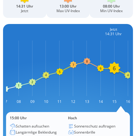
14:31 Uhr
13:00 Uhr
08:00 Uhr
Jetzt
Max UV-Index
Min UV-Index
Jetzt
14:31 Uhr
07
08
09
10
11
12
13
L
14
15
16
15:00 Uhr
Hoch
Schatten aufsuchen
Sonnenschutz auftragen
Langärmlige Bekleidung
Sonnenbrille