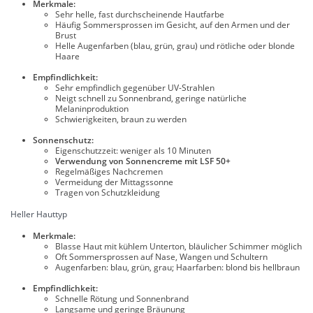
Merkmale:
Sehr helle, fast durchscheinende Hautfarbe
Häufig Sommersprossen im Gesicht, auf den Armen und der
Brust
Helle Augenfarben (blau, grün, grau) und rötliche oder blonde
Haare
Empfindlichkeit:
Sehr empfindlich gegenüber UV-Strahlen
Neigt schnell zu Sonnenbrand, geringe natürliche
Melaninproduktion
Schwierigkeiten, braun zu werden
Sonnenschutz:
Eigenschutzzeit: weniger als 10 Minuten
Verwendung von Sonnencreme mit LSF 50+
Regelmäßiges Nachcremen
Vermeidung der Mittagssonne
Tragen von Schutzkleidung
Heller Hauttyp
Merkmale:
Blasse Haut mit kühlem Unterton, bläulicher Schimmer möglich
Oft Sommersprossen auf Nase, Wangen und Schultern
Augenfarben: blau, grün, grau; Haarfarben: blond bis hellbraun
Empfindlichkeit:
Schnelle Rötung und Sonnenbrand
Langsame und geringe Bräunung