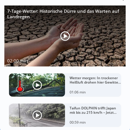
7-Tage-Wetter: Historische Dürre und das Warten auf
Landregen
02:00 min
Wetter morgen: In trockener
Heißluft drohen hier Gewitter
mit Sturm
01:06 min
Taifun DOLPHIN trifft Japan
mit bis zu 215 km/h – Jetzt
drohen China Unwetter
00:59 min