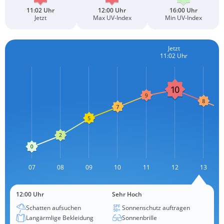
11:02 Uhr
12:00 Uhr
16:00 Uhr
Jetzt
Max UV-Index
Min UV-Index
Jetzt
11:02 Uhr
L
07
08
09
10
11
12
L
13
12:00 Uhr
Sehr Hoch
Schatten aufsuchen
Sonnenschutz auftragen
Langärmlige Bekleidung
Sonnenbrille