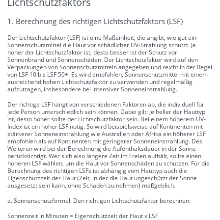
Lichtschutzfaktors
1. Berechnung des richtigen Lichtschutzfaktors (LSF)
Der Lichtschutzfaktor (LSF) ist eine Maßeinheit, die angibt, wie gut ein
Sonnenschutzmittel die Haut vor schädlicher UV-Strahlung schützt. Je
höher der Lichtschutzfaktor ist, desto besser ist der Schutz vor
Sonnenbrand und Sonnenschäden. Der Lichtschutzfaktor wird auf den
Verpackungen von Sonnenschutzmitteln angegeben und reicht in der Regel
von LSF 10 bis LSF 50+. Es wird empfohlen, Sonnenschutzmittel mit einem
ausreichend hohen Lichtschutzfaktor zu verwenden und regelmäßig
aufzutragen, insbesondere bei intensiver Sonneneinstrahlung.
Der richtige LSF hängt von verschiedenen Faktoren ab, die individuell für
jede Person unterschiedlich sein können. Dabei gilt: Je heller der Hauttyp
ist, desto höher sollte der Lichtschutzfaktor sein. Bei einem höherem UV-
Index ist ein höher LSF nötig. So wird beispielsweise auf Kontinenten mit
stärkerer Sonneneinstrahlung wie Australien oder Afrika ein höherer LSF
empfohlen als auf Kontinenten mit geringerer Sonneneinstrahlung. Des
Weiteren wird bei der Berechnung die Aufenthaltsdauer in der Sonne
berücksichtigt. Wer sich also längere Zeit im Freien aufhält, sollte einen
höheren LSF wählen, um die Haut vor Sonnenschäden zu schützen. Für die
Berechnung des richtigen LSFs ist abhängig vom Hauttyp auch die
Eigenschutzzeit der Haut (Zeit, in der die Haut ungeschützt der Sonne
ausgesetzt sein kann, ohne Schaden zu nehmen) maßgeblich.
a. Sonnenschutzformel: Den richtigen Lichtschutzfaktor berechnen:
Sonnenzeit in Minuten = Eigenschutzzeit der Haut x LSF