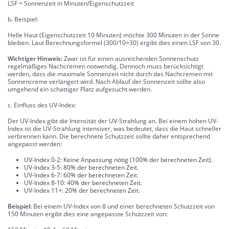
LSF = Sonnenzeit in Minuten/Eigenschutzzeit
b. Beispiel:
Helle Haut (Eigenschutzzeit 10 Minuten) möchte 300 Minuten in der Sonne
bleiben. Laut Berechnungsformel (300/10=30) ergibt dies einen LSF von 30.
Wichtiger Hinweis:
Zwar ist für einen ausreichenden Sonnenschutz
regelmäßiges Nachcremen notwendig. Dennoch muss berücksichtigt
werden, dass die maximale Sonnenzeit nicht durch das Nachcremen mit
Sonnencreme verlängert wird. Nach Ablauf der Sonnenzeit sollte also
umgehend ein schattiger Platz aufgesucht werden.
c. Einfluss des UV-Index:
Der UV-Index gibt die Intensität der UV-Strahlung an. Bei einem hohen UV-
Index ist die UV-Strahlung intensiver, was bedeutet, dass die Haut schneller
verbrennen kann. Die berechnete Schutzzeit sollte daher entsprechend
angepasst werden:
UV-Index 0-2: Keine Anpassung nötig (100% der berechneten Zeit).
UV-Index 3-5: 80% der berechneten Zeit.
UV-Index 6-7: 60% der berechneten Zeit.
UV-Index 8-10: 40% der berechneten Zeit.
UV-Index 11+: 20% der berechneten Zeit.
Beispiel:
Bei einem UV-Index von 8 und einer berechneten Schutzzeit von
150 Minuten ergibt dies eine angepasste Schutzzeit von: