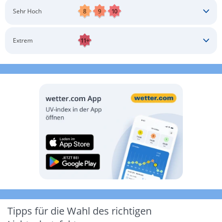
Schatten aufsuchen
Sonnenschutz auftragen
Langärmlige Bekleidung
Sonnenbrille
Sehr Hoch
Kopfbedeckung
Schatten aufsuchen
Sonnenschutz auftragen
Langärmlige Bekleidung
Sonnenbrille
Extrem
Kopfbedeckung
Schatten aufsuchen
Sonnenschutz auftragen
Langärmlige Bekleidung
Sonnenbrille
Kopfbedeckung
Möglichst drinnen aufhalten
Tipps für die Wahl des richtigen