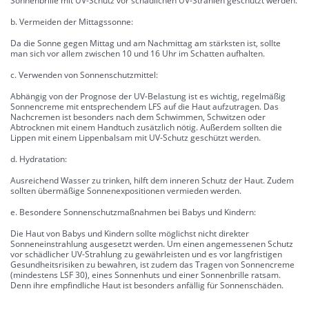
Sonnenbrille mit UV-Schutz vor schädlichen UV-Strahlen geschützt werden.
b. Vermeiden der Mittagssonne:
Da die Sonne gegen Mittag und am Nachmittag am stärksten ist, sollte
man sich vor allem zwischen 10 und 16 Uhr im Schatten aufhalten.
c. Verwenden von Sonnenschutzmittel:
Abhängig von der Prognose der UV-Belastung ist es wichtig, regelmäßig
Sonnencreme mit entsprechendem LFS auf die Haut aufzutragen. Das
Nachcremen ist besonders nach dem Schwimmen, Schwitzen oder
Abtrocknen mit einem Handtuch zusätzlich nötig. Außerdem sollten die
Lippen mit einem Lippenbalsam mit UV-Schutz geschützt werden.
d. Hydratation:
Ausreichend Wasser zu trinken, hilft dem inneren Schutz der Haut. Zudem
sollten übermäßige Sonnenexpositionen vermieden werden.
e. Besondere Sonnenschutzmaßnahmen bei Babys und Kindern:
Die Haut von Babys und Kindern sollte möglichst nicht direkter
Sonneneinstrahlung ausgesetzt werden. Um einen angemessenen Schutz
vor schädlicher UV-Strahlung zu gewährleisten und es vor langfristigen
Gesundheitsrisiken zu bewahren, ist zudem das Tragen von Sonnencreme
(mindestens LSF 30), eines Sonnenhuts und einer Sonnenbrille ratsam.
Denn ihre empfindliche Haut ist besonders anfällig für Sonnenschäden.