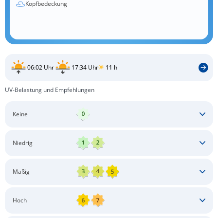
Kopfbedeckung
06:02 Uhr
17:34 Uhr
11 h
UV-Belastung und Empfehlungen
Keine
Keine besonderen Schutzmaßnahmen erforderlich
Niedrig
Keine besonderen Schutzmaßnahmen erforderlich
Mäßig
Schatten aufsuchen
Sonnenschutz auftragen
Langärmlige Bekleidung
Sonnenbrille
Hoch
Kopfbedeckung