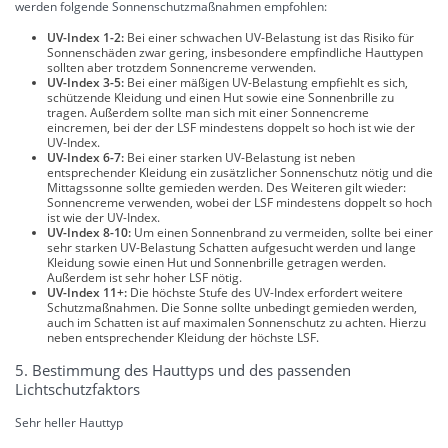
werden folgende Sonnenschutzmaßnahmen empfohlen:
UV-Index 1-2:
Bei einer schwachen UV-Belastung ist das Risiko für
Sonnenschäden zwar gering, insbesondere empfindliche Hauttypen
sollten aber trotzdem Sonnencreme verwenden.
UV-Index 3-5:
Bei einer mäßigen UV-Belastung empfiehlt es sich,
schützende Kleidung und einen Hut sowie eine Sonnenbrille zu
tragen. Außerdem sollte man sich mit einer Sonnencreme
eincremen, bei der der LSF mindestens doppelt so hoch ist wie der
UV-Index.
UV-Index 6-7:
Bei einer starken UV-Belastung ist neben
entsprechender Kleidung ein zusätzlicher Sonnenschutz nötig und die
Mittagssonne sollte gemieden werden. Des Weiteren gilt wieder:
Sonnencreme verwenden, wobei der LSF mindestens doppelt so hoch
ist wie der UV-Index.
UV-Index 8-10:
Um einen Sonnenbrand zu vermeiden, sollte bei einer
sehr starken UV-Belastung Schatten aufgesucht werden und lange
Kleidung sowie einen Hut und Sonnenbrille getragen werden.
Außerdem ist sehr hoher LSF nötig.
UV-Index 11+:
Die höchste Stufe des UV-Index erfordert weitere
Schutzmaßnahmen. Die Sonne sollte unbedingt gemieden werden,
auch im Schatten ist auf maximalen Sonnenschutz zu achten. Hierzu
neben entsprechender Kleidung der höchste LSF.
5. Bestimmung des Hauttyps und des passenden
Lichtschutzfaktors
Sehr heller Hauttyp