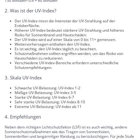
150 Minuten*0.4 = 60 Minuten
2. Was ist der UV-Index?
Der UV-Index misst die Intensität der UV-Strahlung auf der
Erdoberfläche.
Höherer UV-Index bedeutet stärkere UV-Strahlung und höheres
Risiko für Sonnenbrand und Hautschäden.
Der UV-Index wird auf einer Skala von 0 bis 11+ gemessen.
Wettervorhersagen enthalten den UV-Index.
Es ist wichtig, den UV-Index täglich zu beachten.
Schutzmaßnahmen sollten ergriffen werden, um das Risiko von
Hautschäden zu reduzieren.
Verschiedene UV-Index-Bereiche erfordern unterschiedliche
Schutzempfehlungen.
3. Skala UV-Index
Schwache UV-Belastung: UV-Index 1-2
Mäßige UV-Belastung: UV-Index 3-5
Starke UV-Belastung: UV-Index 6-7
Sehr starke UV-Belastung: UV-Index 8-10
Extreme UV-Belastung: UV-Index ab 11
4. Empfehlungen
Neben dem richtigen Lichtschutzfaktor (LSF) ist es auch wichtig, andere
Sonnenschutzmaßnahmen wie das Tragen von Sonnenhüten,
Sonnenbrillen und langärmliger Kleidung zu berücksichtigen. Für jede Stufe