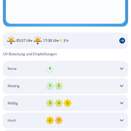
05:57 Uhr
17:30 Uhr
3 h
UV-Belastung und Empfehlungen
Keine
Keine besonderen Schutzmaßnahmen erforderlich
Niedrig
Keine besonderen Schutzmaßnahmen erforderlich
Mäßig
Schatten aufsuchen
Sonnenschutz auftragen
Langärmlige Bekleidung
Sonnenbrille
Hoch
Kopfbedeckung