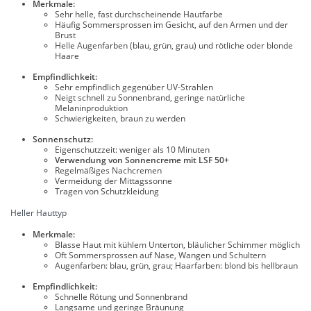
Merkmale:
Sehr helle, fast durchscheinende Hautfarbe
Häufig Sommersprossen im Gesicht, auf den Armen und der
Brust
Helle Augenfarben (blau, grün, grau) und rötliche oder blonde
Haare
Empfindlichkeit:
Sehr empfindlich gegenüber UV-Strahlen
Neigt schnell zu Sonnenbrand, geringe natürliche
Melaninproduktion
Schwierigkeiten, braun zu werden
Sonnenschutz:
Eigenschutzzeit: weniger als 10 Minuten
Verwendung von Sonnencreme mit LSF 50+
Regelmäßiges Nachcremen
Vermeidung der Mittagssonne
Tragen von Schutzkleidung
Heller Hauttyp
Merkmale:
Blasse Haut mit kühlem Unterton, bläulicher Schimmer möglich
Oft Sommersprossen auf Nase, Wangen und Schultern
Augenfarben: blau, grün, grau; Haarfarben: blond bis hellbraun
Empfindlichkeit:
Schnelle Rötung und Sonnenbrand
Langsame und geringe Bräunung