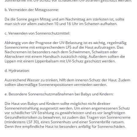
Sonnenbrille mit UV-Schutz vor schädlichen UV-Strahlen geschützt werden.
b. Vermeiden der Mittagssonne:
Da die Sonne gegen Mittag und am Nachmittag am stärksten ist, sollte
man sich vor allem zwischen 10 und 16 Uhr im Schatten aufhalten.
c. Verwenden von Sonnenschutzmittel:
Abhängig von der Prognose der UV-Belastung ist es wichtig, regelmäßig
Sonnencreme mit entsprechendem LFS auf die Haut aufzutragen. Das
Nachcremen ist besonders nach dem Schwimmen, Schwitzen oder
Abtrocknen mit einem Handtuch zusätzlich nötig. Außerdem sollten die
Lippen mit einem Lippenbalsam mit UV-Schutz geschützt werden.
d. Hydratation:
Ausreichend Wasser zu trinken, hilft dem inneren Schutz der Haut. Zudem
sollten übermäßige Sonnenexpositionen vermieden werden.
e. Besondere Sonnenschutzmaßnahmen bei Babys und Kindern:
Die Haut von Babys und Kindern sollte möglichst nicht direkter
Sonneneinstrahlung ausgesetzt werden. Um einen angemessenen Schutz
vor schädlicher UV-Strahlung zu gewährleisten und es vor langfristigen
Gesundheitsrisiken zu bewahren, ist zudem das Tragen von Sonnencreme
(mindestens LSF 30), eines Sonnenhuts und einer Sonnenbrille ratsam.
Denn ihre empfindliche Haut ist besonders anfällig für Sonnenschäden.