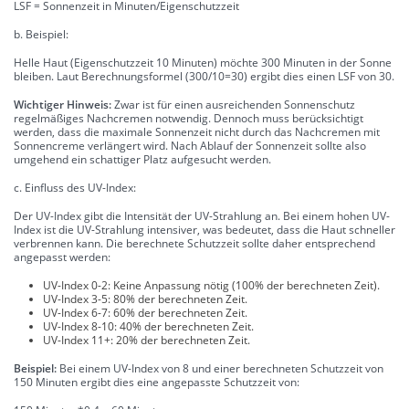
LSF = Sonnenzeit in Minuten/Eigenschutzzeit
b. Beispiel:
Helle Haut (Eigenschutzzeit 10 Minuten) möchte 300 Minuten in der Sonne
bleiben. Laut Berechnungsformel (300/10=30) ergibt dies einen LSF von 30.
Wichtiger Hinweis:
Zwar ist für einen ausreichenden Sonnenschutz
regelmäßiges Nachcremen notwendig. Dennoch muss berücksichtigt
werden, dass die maximale Sonnenzeit nicht durch das Nachcremen mit
Sonnencreme verlängert wird. Nach Ablauf der Sonnenzeit sollte also
umgehend ein schattiger Platz aufgesucht werden.
c. Einfluss des UV-Index:
Der UV-Index gibt die Intensität der UV-Strahlung an. Bei einem hohen UV-
Index ist die UV-Strahlung intensiver, was bedeutet, dass die Haut schneller
verbrennen kann. Die berechnete Schutzzeit sollte daher entsprechend
angepasst werden:
UV-Index 0-2: Keine Anpassung nötig (100% der berechneten Zeit).
UV-Index 3-5: 80% der berechneten Zeit.
UV-Index 6-7: 60% der berechneten Zeit.
UV-Index 8-10: 40% der berechneten Zeit.
UV-Index 11+: 20% der berechneten Zeit.
Beispiel:
Bei einem UV-Index von 8 und einer berechneten Schutzzeit von
150 Minuten ergibt dies eine angepasste Schutzzeit von: