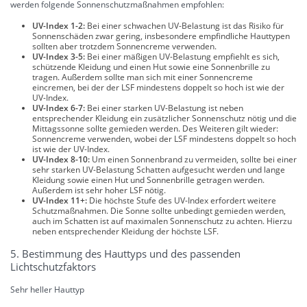
werden folgende Sonnenschutzmaßnahmen empfohlen:
UV-Index 1-2:
Bei einer schwachen UV-Belastung ist das Risiko für
Sonnenschäden zwar gering, insbesondere empfindliche Hauttypen
sollten aber trotzdem Sonnencreme verwenden.
UV-Index 3-5:
Bei einer mäßigen UV-Belastung empfiehlt es sich,
schützende Kleidung und einen Hut sowie eine Sonnenbrille zu
tragen. Außerdem sollte man sich mit einer Sonnencreme
eincremen, bei der der LSF mindestens doppelt so hoch ist wie der
UV-Index.
UV-Index 6-7:
Bei einer starken UV-Belastung ist neben
entsprechender Kleidung ein zusätzlicher Sonnenschutz nötig und die
Mittagssonne sollte gemieden werden. Des Weiteren gilt wieder:
Sonnencreme verwenden, wobei der LSF mindestens doppelt so hoch
ist wie der UV-Index.
UV-Index 8-10:
Um einen Sonnenbrand zu vermeiden, sollte bei einer
sehr starken UV-Belastung Schatten aufgesucht werden und lange
Kleidung sowie einen Hut und Sonnenbrille getragen werden.
Außerdem ist sehr hoher LSF nötig.
UV-Index 11+:
Die höchste Stufe des UV-Index erfordert weitere
Schutzmaßnahmen. Die Sonne sollte unbedingt gemieden werden,
auch im Schatten ist auf maximalen Sonnenschutz zu achten. Hierzu
neben entsprechender Kleidung der höchste LSF.
5. Bestimmung des Hauttyps und des passenden
Lichtschutzfaktors
Sehr heller Hauttyp