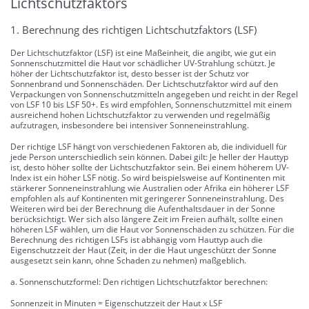
Lichtschutzfaktors
1. Berechnung des richtigen Lichtschutzfaktors (LSF)
Der Lichtschutzfaktor (LSF) ist eine Maßeinheit, die angibt, wie gut ein
Sonnenschutzmittel die Haut vor schädlicher UV-Strahlung schützt. Je
höher der Lichtschutzfaktor ist, desto besser ist der Schutz vor
Sonnenbrand und Sonnenschäden. Der Lichtschutzfaktor wird auf den
Verpackungen von Sonnenschutzmitteln angegeben und reicht in der Regel
von LSF 10 bis LSF 50+. Es wird empfohlen, Sonnenschutzmittel mit einem
ausreichend hohen Lichtschutzfaktor zu verwenden und regelmäßig
aufzutragen, insbesondere bei intensiver Sonneneinstrahlung.
Der richtige LSF hängt von verschiedenen Faktoren ab, die individuell für
jede Person unterschiedlich sein können. Dabei gilt: Je heller der Hauttyp
ist, desto höher sollte der Lichtschutzfaktor sein. Bei einem höherem UV-
Index ist ein höher LSF nötig. So wird beispielsweise auf Kontinenten mit
stärkerer Sonneneinstrahlung wie Australien oder Afrika ein höherer LSF
empfohlen als auf Kontinenten mit geringerer Sonneneinstrahlung. Des
Weiteren wird bei der Berechnung die Aufenthaltsdauer in der Sonne
berücksichtigt. Wer sich also längere Zeit im Freien aufhält, sollte einen
höheren LSF wählen, um die Haut vor Sonnenschäden zu schützen. Für die
Berechnung des richtigen LSFs ist abhängig vom Hauttyp auch die
Eigenschutzzeit der Haut (Zeit, in der die Haut ungeschützt der Sonne
ausgesetzt sein kann, ohne Schaden zu nehmen) maßgeblich.
a. Sonnenschutzformel: Den richtigen Lichtschutzfaktor berechnen:
Sonnenzeit in Minuten = Eigenschutzzeit der Haut x LSF