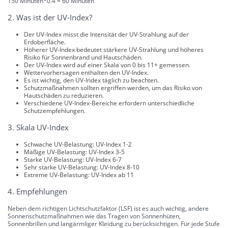
150 Minuten*0.4 = 60 Minuten
2. Was ist der UV-Index?
Der UV-Index misst die Intensität der UV-Strahlung auf der
Erdoberfläche.
Höherer UV-Index bedeutet stärkere UV-Strahlung und höheres
Risiko für Sonnenbrand und Hautschäden.
Der UV-Index wird auf einer Skala von 0 bis 11+ gemessen.
Wettervorhersagen enthalten den UV-Index.
Es ist wichtig, den UV-Index täglich zu beachten.
Schutzmaßnahmen sollten ergriffen werden, um das Risiko von
Hautschäden zu reduzieren.
Verschiedene UV-Index-Bereiche erfordern unterschiedliche
Schutzempfehlungen.
3. Skala UV-Index
Schwache UV-Belastung: UV-Index 1-2
Mäßige UV-Belastung: UV-Index 3-5
Starke UV-Belastung: UV-Index 6-7
Sehr starke UV-Belastung: UV-Index 8-10
Extreme UV-Belastung: UV-Index ab 11
4. Empfehlungen
Neben dem richtigen Lichtschutzfaktor (LSF) ist es auch wichtig, andere
Sonnenschutzmaßnahmen wie das Tragen von Sonnenhüten,
Sonnenbrillen und langärmliger Kleidung zu berücksichtigen. Für jede Stufe