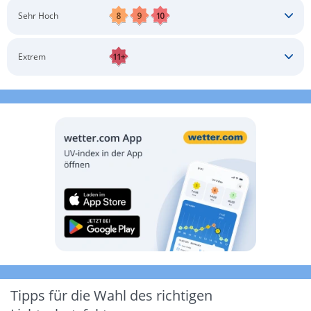
Schatten aufsuchen
Sonnenschutz auftragen
Langärmlige Bekleidung
Sonnenbrille
Sehr Hoch
Kopfbedeckung
Schatten aufsuchen
Sonnenschutz auftragen
Langärmlige Bekleidung
Sonnenbrille
Extrem
Kopfbedeckung
Schatten aufsuchen
Sonnenschutz auftragen
Langärmlige Bekleidung
Sonnenbrille
Kopfbedeckung
Möglichst drinnen aufhalten
Tipps für die Wahl des richtigen