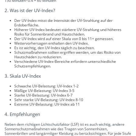
150 Minuten*0.4 = 60 Minuten
2. Was ist der UV-Index?
Der UV-Index misst die Intensität der UV-Strahlung auf der
Erdoberfläche.
Höherer UV-Index bedeutet stärkere UV-Strahlung und höheres
Risiko für Sonnenbrand und Hautschäden.
Der UV-Index wird auf einer Skala von 0 bis 11+ gemessen.
Wettervorhersagen enthalten den UV-Index.
Es ist wichtig, den UV-Index täglich zu beachten.
Schutzmaßnahmen sollten ergriffen werden, um das Risiko von
Hautschäden zu reduzieren.
Verschiedene UV-Index-Bereiche erfordern unterschiedliche
Schutzempfehlungen.
3. Skala UV-Index
Schwache UV-Belastung: UV-Index 1-2
Mäßige UV-Belastung: UV-Index 3-5
Starke UV-Belastung: UV-Index 6-7
Sehr starke UV-Belastung: UV-Index 8-10
Extreme UV-Belastung: UV-Index ab 11
4. Empfehlungen
Neben dem richtigen Lichtschutzfaktor (LSF) ist es auch wichtig, andere
Sonnenschutzmaßnahmen wie das Tragen von Sonnenhüten,
Sonnenbrillen und langärmliger Kleidung zu berücksichtigen. Für jede Stufe