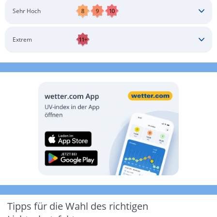
Schatten aufsuchen
Sonnenschutz auftragen
Langärmlige Bekleidung
Sonnenbrille
Sehr Hoch
Kopfbedeckung
Schatten aufsuchen
Sonnenschutz auftragen
Langärmlige Bekleidung
Sonnenbrille
Extrem
Kopfbedeckung
Schatten aufsuchen
Sonnenschutz auftragen
Langärmlige Bekleidung
Sonnenbrille
Kopfbedeckung
Möglichst drinnen aufhalten
Tipps für die Wahl des richtigen