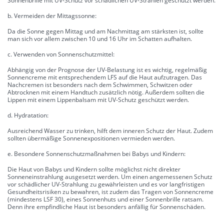
Sonnenbrille mit UV-Schutz vor schädlichen UV-Strahlen geschützt werden.
b. Vermeiden der Mittagssonne:
Da die Sonne gegen Mittag und am Nachmittag am stärksten ist, sollte
man sich vor allem zwischen 10 und 16 Uhr im Schatten aufhalten.
c. Verwenden von Sonnenschutzmittel:
Abhängig von der Prognose der UV-Belastung ist es wichtig, regelmäßig
Sonnencreme mit entsprechendem LFS auf die Haut aufzutragen. Das
Nachcremen ist besonders nach dem Schwimmen, Schwitzen oder
Abtrocknen mit einem Handtuch zusätzlich nötig. Außerdem sollten die
Lippen mit einem Lippenbalsam mit UV-Schutz geschützt werden.
d. Hydratation:
Ausreichend Wasser zu trinken, hilft dem inneren Schutz der Haut. Zudem
sollten übermäßige Sonnenexpositionen vermieden werden.
e. Besondere Sonnenschutzmaßnahmen bei Babys und Kindern:
Die Haut von Babys und Kindern sollte möglichst nicht direkter
Sonneneinstrahlung ausgesetzt werden. Um einen angemessenen Schutz
vor schädlicher UV-Strahlung zu gewährleisten und es vor langfristigen
Gesundheitsrisiken zu bewahren, ist zudem das Tragen von Sonnencreme
(mindestens LSF 30), eines Sonnenhuts und einer Sonnenbrille ratsam.
Denn ihre empfindliche Haut ist besonders anfällig für Sonnenschäden.