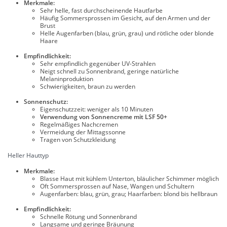
Merkmale:
Sehr helle, fast durchscheinende Hautfarbe
Häufig Sommersprossen im Gesicht, auf den Armen und der
Brust
Helle Augenfarben (blau, grün, grau) und rötliche oder blonde
Haare
Empfindlichkeit:
Sehr empfindlich gegenüber UV-Strahlen
Neigt schnell zu Sonnenbrand, geringe natürliche
Melaninproduktion
Schwierigkeiten, braun zu werden
Sonnenschutz:
Eigenschutzzeit: weniger als 10 Minuten
Verwendung von Sonnencreme mit LSF 50+
Regelmäßiges Nachcremen
Vermeidung der Mittagssonne
Tragen von Schutzkleidung
Heller Hauttyp
Merkmale:
Blasse Haut mit kühlem Unterton, bläulicher Schimmer möglich
Oft Sommersprossen auf Nase, Wangen und Schultern
Augenfarben: blau, grün, grau; Haarfarben: blond bis hellbraun
Empfindlichkeit:
Schnelle Rötung und Sonnenbrand
Langsame und geringe Bräunung