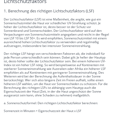
Lichtschutzfaktors
1. Berechnung des richtigen Lichtschutzfaktors (LSF)
Der Lichtschutzfaktor (LSF) ist eine Maßeinheit, die angibt, wie gut ein
Sonnenschutzmittel die Haut vor schädlicher UV-Strahlung schützt. Je
höher der Lichtschutzfaktor ist, desto besser ist der Schutz vor
Sonnenbrand und Sonnenschäden. Der Lichtschutzfaktor wird auf den
Verpackungen von Sonnenschutzmitteln angegeben und reicht in der Regel
von LSF 10 bis LSF 50+. Es wird empfohlen, Sonnenschutzmittel mit einem
ausreichend hohen Lichtschutzfaktor zu verwenden und regelmäßig
aufzutragen, insbesondere bei intensiver Sonneneinstrahlung.
Der richtige LSF hängt von verschiedenen Faktoren ab, die individuell für
jede Person unterschiedlich sein können. Dabei gilt: Je heller der Hauttyp
ist, desto höher sollte der Lichtschutzfaktor sein. Bei einem höherem UV-
Index ist ein höher LSF nötig. So wird beispielsweise auf Kontinenten mit
stärkerer Sonneneinstrahlung wie Australien oder Afrika ein höherer LSF
empfohlen als auf Kontinenten mit geringerer Sonneneinstrahlung. Des
Weiteren wird bei der Berechnung die Aufenthaltsdauer in der Sonne
berücksichtigt. Wer sich also längere Zeit im Freien aufhält, sollte einen
höheren LSF wählen, um die Haut vor Sonnenschäden zu schützen. Für die
Berechnung des richtigen LSFs ist abhängig vom Hauttyp auch die
Eigenschutzzeit der Haut (Zeit, in der die Haut ungeschützt der Sonne
ausgesetzt sein kann, ohne Schaden zu nehmen) maßgeblich.
a. Sonnenschutzformel: Den richtigen Lichtschutzfaktor berechnen:
Sonnenzeit in Minuten = Eigenschutzzeit der Haut x LSF