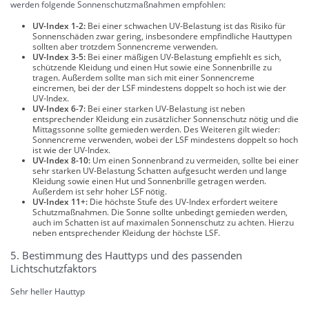
werden folgende Sonnenschutzmaßnahmen empfohlen:
UV-Index 1-2:
Bei einer schwachen UV-Belastung ist das Risiko für
Sonnenschäden zwar gering, insbesondere empfindliche Hauttypen
sollten aber trotzdem Sonnencreme verwenden.
UV-Index 3-5:
Bei einer mäßigen UV-Belastung empfiehlt es sich,
schützende Kleidung und einen Hut sowie eine Sonnenbrille zu
tragen. Außerdem sollte man sich mit einer Sonnencreme
eincremen, bei der der LSF mindestens doppelt so hoch ist wie der
UV-Index.
UV-Index 6-7:
Bei einer starken UV-Belastung ist neben
entsprechender Kleidung ein zusätzlicher Sonnenschutz nötig und die
Mittagssonne sollte gemieden werden. Des Weiteren gilt wieder:
Sonnencreme verwenden, wobei der LSF mindestens doppelt so hoch
ist wie der UV-Index.
UV-Index 8-10:
Um einen Sonnenbrand zu vermeiden, sollte bei einer
sehr starken UV-Belastung Schatten aufgesucht werden und lange
Kleidung sowie einen Hut und Sonnenbrille getragen werden.
Außerdem ist sehr hoher LSF nötig.
UV-Index 11+:
Die höchste Stufe des UV-Index erfordert weitere
Schutzmaßnahmen. Die Sonne sollte unbedingt gemieden werden,
auch im Schatten ist auf maximalen Sonnenschutz zu achten. Hierzu
neben entsprechender Kleidung der höchste LSF.
5. Bestimmung des Hauttyps und des passenden
Lichtschutzfaktors
Sehr heller Hauttyp