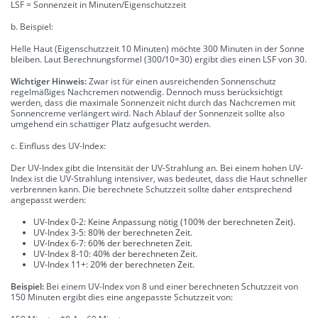
LSF = Sonnenzeit in Minuten/Eigenschutzzeit
b. Beispiel:
Helle Haut (Eigenschutzzeit 10 Minuten) möchte 300 Minuten in der Sonne
bleiben. Laut Berechnungsformel (300/10=30) ergibt dies einen LSF von 30.
Wichtiger Hinweis:
Zwar ist für einen ausreichenden Sonnenschutz
regelmäßiges Nachcremen notwendig. Dennoch muss berücksichtigt
werden, dass die maximale Sonnenzeit nicht durch das Nachcremen mit
Sonnencreme verlängert wird. Nach Ablauf der Sonnenzeit sollte also
umgehend ein schattiger Platz aufgesucht werden.
c. Einfluss des UV-Index:
Der UV-Index gibt die Intensität der UV-Strahlung an. Bei einem hohen UV-
Index ist die UV-Strahlung intensiver, was bedeutet, dass die Haut schneller
verbrennen kann. Die berechnete Schutzzeit sollte daher entsprechend
angepasst werden:
UV-Index 0-2: Keine Anpassung nötig (100% der berechneten Zeit).
UV-Index 3-5: 80% der berechneten Zeit.
UV-Index 6-7: 60% der berechneten Zeit.
UV-Index 8-10: 40% der berechneten Zeit.
UV-Index 11+: 20% der berechneten Zeit.
Beispiel:
Bei einem UV-Index von 8 und einer berechneten Schutzzeit von
150 Minuten ergibt dies eine angepasste Schutzzeit von: