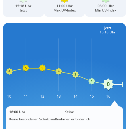
15:18 Uhr
11:00 Uhr
08:00 Uhr
Jetzt
Max UV-Index
Min UV-Index
Jetzt
15:18 Uhr
10
11
12
L
13
14
15
16
17
16:00 Uhr
Keine
Keine besonderen Schutzmaßnahmen erforderlich