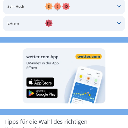
Schatten aufsuchen
Sonnenschutz auftragen
Langärmlige Bekleidung
Sonnenbrille
Sehr Hoch
Kopfbedeckung
Schatten aufsuchen
Sonnenschutz auftragen
Langärmlige Bekleidung
Sonnenbrille
Extrem
Kopfbedeckung
Schatten aufsuchen
Sonnenschutz auftragen
Langärmlige Bekleidung
Sonnenbrille
Kopfbedeckung
Möglichst drinnen aufhalten
Tipps für die Wahl des richtigen