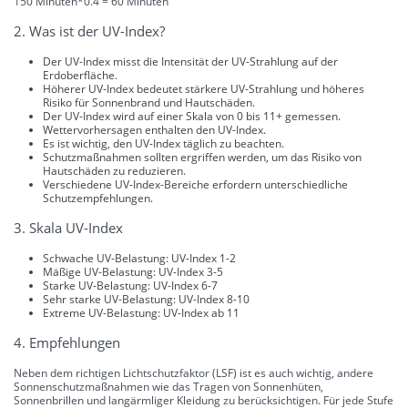
150 Minuten*0.4 = 60 Minuten
2. Was ist der UV-Index?
Der UV-Index misst die Intensität der UV-Strahlung auf der
Erdoberfläche.
Höherer UV-Index bedeutet stärkere UV-Strahlung und höheres
Risiko für Sonnenbrand und Hautschäden.
Der UV-Index wird auf einer Skala von 0 bis 11+ gemessen.
Wettervorhersagen enthalten den UV-Index.
Es ist wichtig, den UV-Index täglich zu beachten.
Schutzmaßnahmen sollten ergriffen werden, um das Risiko von
Hautschäden zu reduzieren.
Verschiedene UV-Index-Bereiche erfordern unterschiedliche
Schutzempfehlungen.
3. Skala UV-Index
Schwache UV-Belastung: UV-Index 1-2
Mäßige UV-Belastung: UV-Index 3-5
Starke UV-Belastung: UV-Index 6-7
Sehr starke UV-Belastung: UV-Index 8-10
Extreme UV-Belastung: UV-Index ab 11
4. Empfehlungen
Neben dem richtigen Lichtschutzfaktor (LSF) ist es auch wichtig, andere
Sonnenschutzmaßnahmen wie das Tragen von Sonnenhüten,
Sonnenbrillen und langärmliger Kleidung zu berücksichtigen. Für jede Stufe