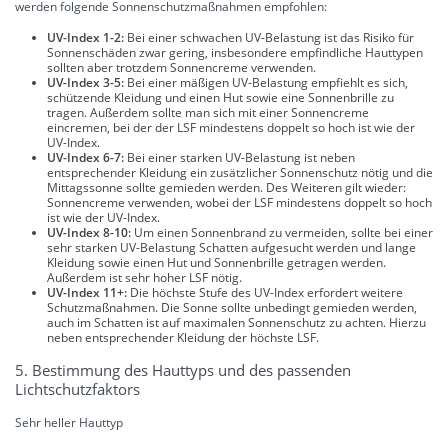
werden folgende Sonnenschutzmaßnahmen empfohlen:
UV-Index 1-2:
Bei einer schwachen UV-Belastung ist das Risiko für
Sonnenschäden zwar gering, insbesondere empfindliche Hauttypen
sollten aber trotzdem Sonnencreme verwenden.
UV-Index 3-5:
Bei einer mäßigen UV-Belastung empfiehlt es sich,
schützende Kleidung und einen Hut sowie eine Sonnenbrille zu
tragen. Außerdem sollte man sich mit einer Sonnencreme
eincremen, bei der der LSF mindestens doppelt so hoch ist wie der
UV-Index.
UV-Index 6-7:
Bei einer starken UV-Belastung ist neben
entsprechender Kleidung ein zusätzlicher Sonnenschutz nötig und die
Mittagssonne sollte gemieden werden. Des Weiteren gilt wieder:
Sonnencreme verwenden, wobei der LSF mindestens doppelt so hoch
ist wie der UV-Index.
UV-Index 8-10:
Um einen Sonnenbrand zu vermeiden, sollte bei einer
sehr starken UV-Belastung Schatten aufgesucht werden und lange
Kleidung sowie einen Hut und Sonnenbrille getragen werden.
Außerdem ist sehr hoher LSF nötig.
UV-Index 11+:
Die höchste Stufe des UV-Index erfordert weitere
Schutzmaßnahmen. Die Sonne sollte unbedingt gemieden werden,
auch im Schatten ist auf maximalen Sonnenschutz zu achten. Hierzu
neben entsprechender Kleidung der höchste LSF.
5. Bestimmung des Hauttyps und des passenden
Lichtschutzfaktors
Sehr heller Hauttyp