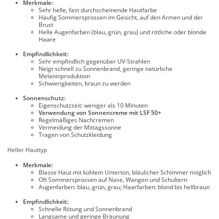
Merkmale:
Sehr helle, fast durchscheinende Hautfarbe
Häufig Sommersprossen im Gesicht, auf den Armen und der
Brust
Helle Augenfarben (blau, grün, grau) und rötliche oder blonde
Haare
Empfindlichkeit:
Sehr empfindlich gegenüber UV-Strahlen
Neigt schnell zu Sonnenbrand, geringe natürliche
Melaninproduktion
Schwierigkeiten, braun zu werden
Sonnenschutz:
Eigenschutzzeit: weniger als 10 Minuten
Verwendung von Sonnencreme mit LSF 50+
Regelmäßiges Nachcremen
Vermeidung der Mittagssonne
Tragen von Schutzkleidung
Heller Hauttyp
Merkmale:
Blasse Haut mit kühlem Unterton, bläulicher Schimmer möglich
Oft Sommersprossen auf Nase, Wangen und Schultern
Augenfarben: blau, grün, grau; Haarfarben: blond bis hellbraun
Empfindlichkeit:
Schnelle Rötung und Sonnenbrand
Langsame und geringe Bräunung