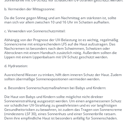
Sonnenbrille mit UV-Schutz vor schädlichen UV-Strahlen geschützt werden.
b. Vermeiden der Mittagssonne:
Da die Sonne gegen Mittag und am Nachmittag am stärksten ist, sollte
man sich vor allem zwischen 10 und 16 Uhr im Schatten aufhalten.
c. Verwenden von Sonnenschutzmittel:
Abhängig von der Prognose der UV-Belastung ist es wichtig, regelmäßig
Sonnencreme mit entsprechendem LFS auf die Haut aufzutragen. Das
Nachcremen ist besonders nach dem Schwimmen, Schwitzen oder
Abtrocknen mit einem Handtuch zusätzlich nötig. Außerdem sollten die
Lippen mit einem Lippenbalsam mit UV-Schutz geschützt werden.
d. Hydratation:
Ausreichend Wasser zu trinken, hilft dem inneren Schutz der Haut. Zudem
sollten übermäßige Sonnenexpositionen vermieden werden.
e. Besondere Sonnenschutzmaßnahmen bei Babys und Kindern:
Die Haut von Babys und Kindern sollte möglichst nicht direkter
Sonneneinstrahlung ausgesetzt werden. Um einen angemessenen Schutz
vor schädlicher UV-Strahlung zu gewährleisten und es vor langfristigen
Gesundheitsrisiken zu bewahren, ist zudem das Tragen von Sonnencreme
(mindestens LSF 30), eines Sonnenhuts und einer Sonnenbrille ratsam.
Denn ihre empfindliche Haut ist besonders anfällig für Sonnenschäden.