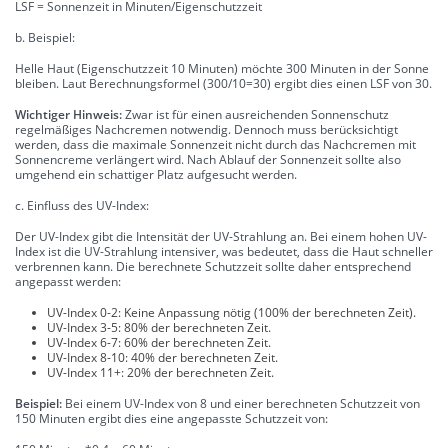
LSF = Sonnenzeit in Minuten/Eigenschutzzeit
b. Beispiel:
Helle Haut (Eigenschutzzeit 10 Minuten) möchte 300 Minuten in der Sonne
bleiben. Laut Berechnungsformel (300/10=30) ergibt dies einen LSF von 30.
Wichtiger Hinweis:
Zwar ist für einen ausreichenden Sonnenschutz
regelmäßiges Nachcremen notwendig. Dennoch muss berücksichtigt
werden, dass die maximale Sonnenzeit nicht durch das Nachcremen mit
Sonnencreme verlängert wird. Nach Ablauf der Sonnenzeit sollte also
umgehend ein schattiger Platz aufgesucht werden.
c. Einfluss des UV-Index:
Der UV-Index gibt die Intensität der UV-Strahlung an. Bei einem hohen UV-
Index ist die UV-Strahlung intensiver, was bedeutet, dass die Haut schneller
verbrennen kann. Die berechnete Schutzzeit sollte daher entsprechend
angepasst werden:
UV-Index 0-2: Keine Anpassung nötig (100% der berechneten Zeit).
UV-Index 3-5: 80% der berechneten Zeit.
UV-Index 6-7: 60% der berechneten Zeit.
UV-Index 8-10: 40% der berechneten Zeit.
UV-Index 11+: 20% der berechneten Zeit.
Beispiel:
Bei einem UV-Index von 8 und einer berechneten Schutzzeit von
150 Minuten ergibt dies eine angepasste Schutzzeit von: