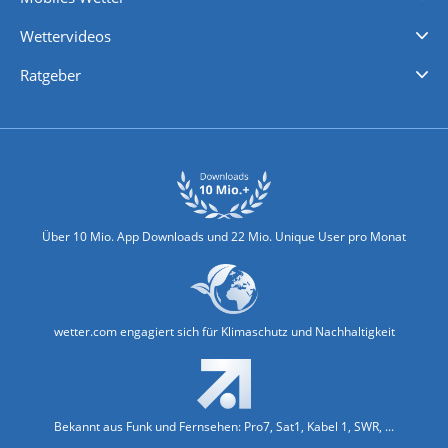
iPhone Wetter
iPad Wetter
Android Wetter
Wettervideos
Nachrichten
Deutschlandwetter
Schweizwetter
Österreichwetter
Regionalwetter
Wetter in Europa
Wetter Weltweit
Wetterlexikon
Promi-News
Ratgeber
Biowetter
Glätteindex
Reiseziel Finder
Erkältungswetter
Klima & Umwelt
Über 10 Mio. App Downloads und 22 Mio. Unique User pro Monat
wetter.com engagiert sich für Klimaschutz und Nachhaltigkeit
Bekannt aus Funk und Fernsehen: Pro7, Sat1, Kabel 1, SWR, ...