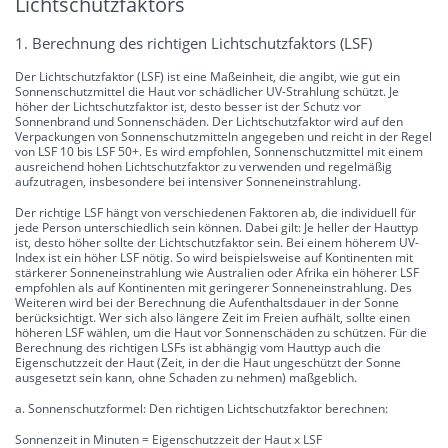
Lichtschutzfaktors
1. Berechnung des richtigen Lichtschutzfaktors (LSF)
Der Lichtschutzfaktor (LSF) ist eine Maßeinheit, die angibt, wie gut ein
Sonnenschutzmittel die Haut vor schädlicher UV-Strahlung schützt. Je
höher der Lichtschutzfaktor ist, desto besser ist der Schutz vor
Sonnenbrand und Sonnenschäden. Der Lichtschutzfaktor wird auf den
Verpackungen von Sonnenschutzmitteln angegeben und reicht in der Regel
von LSF 10 bis LSF 50+. Es wird empfohlen, Sonnenschutzmittel mit einem
ausreichend hohen Lichtschutzfaktor zu verwenden und regelmäßig
aufzutragen, insbesondere bei intensiver Sonneneinstrahlung.
Der richtige LSF hängt von verschiedenen Faktoren ab, die individuell für
jede Person unterschiedlich sein können. Dabei gilt: Je heller der Hauttyp
ist, desto höher sollte der Lichtschutzfaktor sein. Bei einem höherem UV-
Index ist ein höher LSF nötig. So wird beispielsweise auf Kontinenten mit
stärkerer Sonneneinstrahlung wie Australien oder Afrika ein höherer LSF
empfohlen als auf Kontinenten mit geringerer Sonneneinstrahlung. Des
Weiteren wird bei der Berechnung die Aufenthaltsdauer in der Sonne
berücksichtigt. Wer sich also längere Zeit im Freien aufhält, sollte einen
höheren LSF wählen, um die Haut vor Sonnenschäden zu schützen. Für die
Berechnung des richtigen LSFs ist abhängig vom Hauttyp auch die
Eigenschutzzeit der Haut (Zeit, in der die Haut ungeschützt der Sonne
ausgesetzt sein kann, ohne Schaden zu nehmen) maßgeblich.
a. Sonnenschutzformel: Den richtigen Lichtschutzfaktor berechnen:
Sonnenzeit in Minuten = Eigenschutzzeit der Haut x LSF