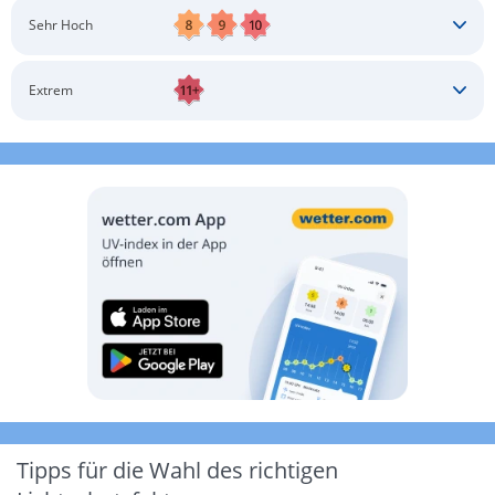
Schatten aufsuchen
Sonnenschutz auftragen
Langärmlige Bekleidung
Sonnenbrille
Sehr Hoch
Kopfbedeckung
Schatten aufsuchen
Sonnenschutz auftragen
Langärmlige Bekleidung
Sonnenbrille
Extrem
Kopfbedeckung
Schatten aufsuchen
Sonnenschutz auftragen
Langärmlige Bekleidung
Sonnenbrille
Kopfbedeckung
Möglichst drinnen aufhalten
Tipps für die Wahl des richtigen