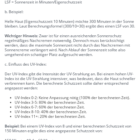
LSF = Sonnenzeit in Minuten/Eigenschutzzeit
b. Beispiel:
Helle Haut (Eigenschutzzeit 10 Minuten) möchte 300 Minuten in der Sonne
bleiben. Laut Berechnungsformel (300/10=30) ergibt dies einen LSF von 30.
Wichtiger Hinweis:
Zwar ist für einen ausreichenden Sonnenschutz
regelmäßiges Nachcremen notwendig. Dennoch muss berücksichtigt
werden, dass die maximale Sonnenzeit nicht durch das Nachcremen mit
Sonnencreme verlängert wird. Nach Ablauf der Sonnenzeit sollte also
umgehend ein schattiger Platz aufgesucht werden.
c. Einfluss des UV-Index:
Der UV-Index gibt die Intensität der UV-Strahlung an. Bei einem hohen UV-
Index ist die UV-Strahlung intensiver, was bedeutet, dass die Haut schneller
verbrennen kann. Die berechnete Schutzzeit sollte daher entsprechend
angepasst werden:
UV-Index 0-2: Keine Anpassung nötig (100% der berechneten Zeit).
UV-Index 3-5: 80% der berechneten Zeit.
UV-Index 6-7: 60% der berechneten Zeit.
UV-Index 8-10: 40% der berechneten Zeit.
UV-Index 11+: 20% der berechneten Zeit.
Beispiel:
Bei einem UV-Index von 8 und einer berechneten Schutzzeit von
150 Minuten ergibt dies eine angepasste Schutzzeit von: