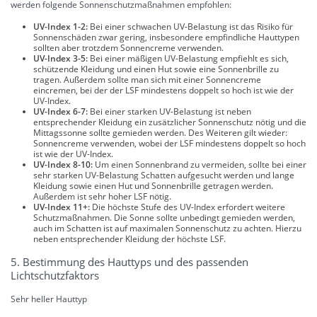
werden folgende Sonnenschutzmaßnahmen empfohlen:
UV-Index 1-2:
Bei einer schwachen UV-Belastung ist das Risiko für
Sonnenschäden zwar gering, insbesondere empfindliche Hauttypen
sollten aber trotzdem Sonnencreme verwenden.
UV-Index 3-5:
Bei einer mäßigen UV-Belastung empfiehlt es sich,
schützende Kleidung und einen Hut sowie eine Sonnenbrille zu
tragen. Außerdem sollte man sich mit einer Sonnencreme
eincremen, bei der der LSF mindestens doppelt so hoch ist wie der
UV-Index.
UV-Index 6-7:
Bei einer starken UV-Belastung ist neben
entsprechender Kleidung ein zusätzlicher Sonnenschutz nötig und die
Mittagssonne sollte gemieden werden. Des Weiteren gilt wieder:
Sonnencreme verwenden, wobei der LSF mindestens doppelt so hoch
ist wie der UV-Index.
UV-Index 8-10:
Um einen Sonnenbrand zu vermeiden, sollte bei einer
sehr starken UV-Belastung Schatten aufgesucht werden und lange
Kleidung sowie einen Hut und Sonnenbrille getragen werden.
Außerdem ist sehr hoher LSF nötig.
UV-Index 11+:
Die höchste Stufe des UV-Index erfordert weitere
Schutzmaßnahmen. Die Sonne sollte unbedingt gemieden werden,
auch im Schatten ist auf maximalen Sonnenschutz zu achten. Hierzu
neben entsprechender Kleidung der höchste LSF.
5. Bestimmung des Hauttyps und des passenden
Lichtschutzfaktors
Sehr heller Hauttyp