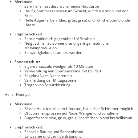
Merkmale:
Sehr helle, fast durchscheinende Hautfarbe
Häufig Sommersprossen im Gesicht, auf den Armen und der
Brust
Helle Augenfarben (blau, grün, grau) und rötliche oder blonde
Haare
Empfindlichkeit:
Sehr empfindlich gegenüber UV-Strahlen
Neigt schnell zu Sonnenbrand, geringe natürliche
Melaninproduktion
Schwierigkeiten, braun zu werden
Sonnenschutz:
Eigenschutzzeit: weniger als 10 Minuten
Verwendung von Sonnencreme mit LSF 50+
Regelmäßiges Nachcremen
Vermeidung der Mittagssonne
Tragen von Schutzkleidung
Heller Hauttyp
Merkmale:
Blasse Haut mit kühlem Unterton, bläulicher Schimmer möglich
Oft Sommersprossen auf Nase, Wangen und Schultern
Augenfarben: blau, grün, grau; Haarfarben: blond bis hellbraun
Empfindlichkeit:
Schnelle Rötung und Sonnenbrand
Langsame und geringe Bräunung