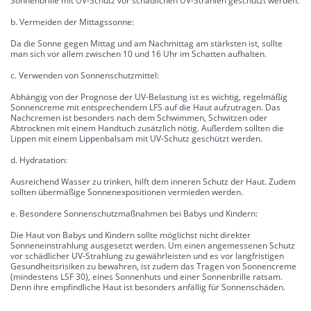
Sonnenbrille mit UV-Schutz vor schädlichen UV-Strahlen geschützt werden.
b. Vermeiden der Mittagssonne:
Da die Sonne gegen Mittag und am Nachmittag am stärksten ist, sollte
man sich vor allem zwischen 10 und 16 Uhr im Schatten aufhalten.
c. Verwenden von Sonnenschutzmittel:
Abhängig von der Prognose der UV-Belastung ist es wichtig, regelmäßig
Sonnencreme mit entsprechendem LFS auf die Haut aufzutragen. Das
Nachcremen ist besonders nach dem Schwimmen, Schwitzen oder
Abtrocknen mit einem Handtuch zusätzlich nötig. Außerdem sollten die
Lippen mit einem Lippenbalsam mit UV-Schutz geschützt werden.
d. Hydratation:
Ausreichend Wasser zu trinken, hilft dem inneren Schutz der Haut. Zudem
sollten übermäßige Sonnenexpositionen vermieden werden.
e. Besondere Sonnenschutzmaßnahmen bei Babys und Kindern:
Die Haut von Babys und Kindern sollte möglichst nicht direkter
Sonneneinstrahlung ausgesetzt werden. Um einen angemessenen Schutz
vor schädlicher UV-Strahlung zu gewährleisten und es vor langfristigen
Gesundheitsrisiken zu bewahren, ist zudem das Tragen von Sonnencreme
(mindestens LSF 30), eines Sonnenhuts und einer Sonnenbrille ratsam.
Denn ihre empfindliche Haut ist besonders anfällig für Sonnenschäden.