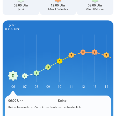
03:00 Uhr
12:00 Uhr
08:00 Uhr
Jetzt
Max UV-Index
Min UV-Index
Jetzt
03:00 Uhr
L
06
07
08
09
10
11
12
L
13
14
06:00 Uhr
Keine
Keine besonderen Schutzmaßnahmen erforderlich