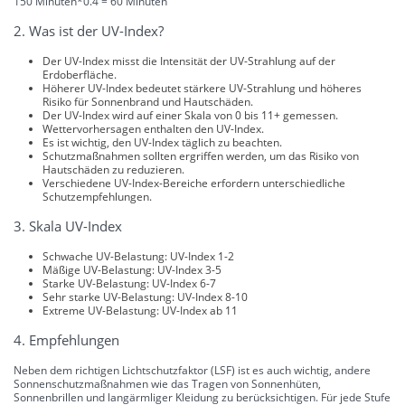
150 Minuten*0.4 = 60 Minuten
2. Was ist der UV-Index?
Der UV-Index misst die Intensität der UV-Strahlung auf der
Erdoberfläche.
Höherer UV-Index bedeutet stärkere UV-Strahlung und höheres
Risiko für Sonnenbrand und Hautschäden.
Der UV-Index wird auf einer Skala von 0 bis 11+ gemessen.
Wettervorhersagen enthalten den UV-Index.
Es ist wichtig, den UV-Index täglich zu beachten.
Schutzmaßnahmen sollten ergriffen werden, um das Risiko von
Hautschäden zu reduzieren.
Verschiedene UV-Index-Bereiche erfordern unterschiedliche
Schutzempfehlungen.
3. Skala UV-Index
Schwache UV-Belastung: UV-Index 1-2
Mäßige UV-Belastung: UV-Index 3-5
Starke UV-Belastung: UV-Index 6-7
Sehr starke UV-Belastung: UV-Index 8-10
Extreme UV-Belastung: UV-Index ab 11
4. Empfehlungen
Neben dem richtigen Lichtschutzfaktor (LSF) ist es auch wichtig, andere
Sonnenschutzmaßnahmen wie das Tragen von Sonnenhüten,
Sonnenbrillen und langärmliger Kleidung zu berücksichtigen. Für jede Stufe