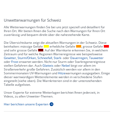
Unwetterwarnungen für Schweiz
Alle Wetterwarnungen finden Sie bei uns jetzt speziell und detailliert für
Ihren Ort. Wir bieten Ihnen die Suche nach den Warnungen für Ihren Ort
zuverlässig und bequem direkt über die nahestehende Karte.
Die Übersichtskarte zeigt die aktuellen Warnungen in der Schweiz. Diese
beinhalten: mässige Gefahr
erhebliche Gefahr
, grosse Gefahr
und sehr grosse Gefahr
. Auf der Warnkarte erkennen Sie, in welchem
Zeitraum und für welche Regionen Warnereignisse wie beispielsweise
Gewitter
,
Sturm/Orkan
,
Schneefall
,
Stark
- oder
Dauerregen
,
Tauwetter
oder
Frost
erwartet werden. Nicht nur Sturm oder Starkregenereignisse
stellen Gefahren dar. Auch
Glatteis
oder
Nebel
birgt vor allem im
Straßenverkehr große Gefahren. Zusätzlich werden vor allem in den
Sommermonaten UV-Warnungen und
Hitze
warnungen ausgegeben. Einige
dieser warnwürdigen Wetterelemente werden in verschiedene Stufen
eingeteilt (siehe oben). Die Warnkriterien sind in der untenstehenden
Tabelle aufgelistet.
Unser Experte für extreme Wetterlagen berichtet Ihnen jederzeit, in
Videos, zu allen Unwetter-Themen.
Hier berichten unsere Experten