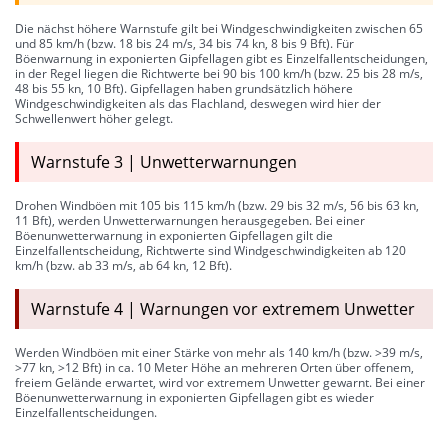
Die nächst höhere Warnstufe gilt bei Windgeschwindigkeiten zwischen 65
und 85 km/h (bzw. 18 bis 24 m/s, 34 bis 74 kn, 8 bis 9 Bft). Für
Böenwarnung in exponierten Gipfellagen gibt es Einzelfallentscheidungen,
in der Regel liegen die Richtwerte bei 90 bis 100 km/h (bzw. 25 bis 28 m/s,
48 bis 55 kn, 10 Bft). Gipfellagen haben grundsätzlich höhere
Windgeschwindigkeiten als das Flachland, deswegen wird hier der
Schwellenwert höher gelegt.
Warnstufe 3 | Unwetterwarnungen
Drohen Windböen mit 105 bis 115 km/h (bzw. 29 bis 32 m/s, 56 bis 63 kn,
11 Bft), werden Unwetterwarnungen herausgegeben. Bei einer
Böenunwetterwarnung in exponierten Gipfellagen gilt die
Einzelfallentscheidung, Richtwerte sind Windgeschwindigkeiten ab 120
km/h (bzw. ab 33 m/s, ab 64 kn, 12 Bft).
Warnstufe 4 | Warnungen vor extremem Unwetter
Werden Windböen mit einer Stärke von mehr als 140 km/h (bzw. >39 m/s,
>77 kn, >12 Bft) in ca. 10 Meter Höhe an mehreren Orten über offenem,
freiem Gelände erwartet, wird vor extremem Unwetter gewarnt. Bei einer
Böenunwetterwarnung in exponierten Gipfellagen gibt es wieder
Einzelfallentscheidungen.