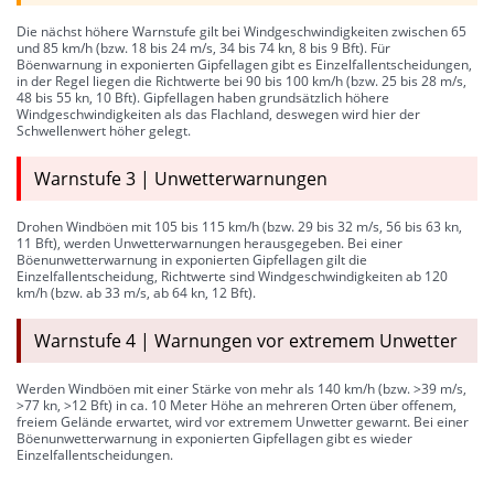
Die nächst höhere Warnstufe gilt bei Windgeschwindigkeiten zwischen 65
und 85 km/h (bzw. 18 bis 24 m/s, 34 bis 74 kn, 8 bis 9 Bft). Für
Böenwarnung in exponierten Gipfellagen gibt es Einzelfallentscheidungen,
in der Regel liegen die Richtwerte bei 90 bis 100 km/h (bzw. 25 bis 28 m/s,
48 bis 55 kn, 10 Bft). Gipfellagen haben grundsätzlich höhere
Windgeschwindigkeiten als das Flachland, deswegen wird hier der
Schwellenwert höher gelegt.
Warnstufe 3 | Unwetterwarnungen
Drohen Windböen mit 105 bis 115 km/h (bzw. 29 bis 32 m/s, 56 bis 63 kn,
11 Bft), werden Unwetterwarnungen herausgegeben. Bei einer
Böenunwetterwarnung in exponierten Gipfellagen gilt die
Einzelfallentscheidung, Richtwerte sind Windgeschwindigkeiten ab 120
km/h (bzw. ab 33 m/s, ab 64 kn, 12 Bft).
Warnstufe 4 | Warnungen vor extremem Unwetter
Werden Windböen mit einer Stärke von mehr als 140 km/h (bzw. >39 m/s,
>77 kn, >12 Bft) in ca. 10 Meter Höhe an mehreren Orten über offenem,
freiem Gelände erwartet, wird vor extremem Unwetter gewarnt. Bei einer
Böenunwetterwarnung in exponierten Gipfellagen gibt es wieder
Einzelfallentscheidungen.