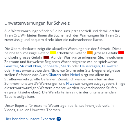
Unwetterwarnungen für Schweiz
Alle Wetterwarnungen finden Sie bei uns jetzt speziell und detailliert für
Ihren Ort. Wir bieten Ihnen die Suche nach den Warnungen für Ihren Ort
zuverlässig und bequem direkt über die nahestehende Karte.
Die Übersichtskarte zeigt die aktuellen Warnungen in der Schweiz. Diese
beinhalten: mässige Gefahr
erhebliche Gefahr
, grosse Gefahr
und sehr grosse Gefahr
. Auf der Warnkarte erkennen Sie, in welchem
Zeitraum und für welche Regionen Warnereignisse wie beispielsweise
Gewitter
,
Sturm/Orkan
,
Schneefall
,
Stark
- oder
Dauerregen
,
Tauwetter
oder
Frost
erwartet werden. Nicht nur Sturm oder Starkregenereignisse
stellen Gefahren dar. Auch
Glatteis
oder
Nebel
birgt vor allem im
Straßenverkehr große Gefahren. Zusätzlich werden vor allem in den
Sommermonaten UV-Warnungen und
Hitze
warnungen ausgegeben. Einige
dieser warnwürdigen Wetterelemente werden in verschiedene Stufen
eingeteilt (siehe oben). Die Warnkriterien sind in der untenstehenden
Tabelle aufgelistet.
Unser Experte für extreme Wetterlagen berichtet Ihnen jederzeit, in
Videos, zu allen Unwetter-Themen.
Hier berichten unsere Experten