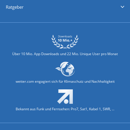
Nachrichten
Deutschlandwetter
Schweizwetter
Österreichwetter
Regionalwetter
Wetter in Europa
Wetter Weltweit
Wetterlexikon
Promi-News
Ratgeber
Biowetter
Glätteindex
Reiseziel Finder
Erkältungswetter
Klima & Umwelt
Über 10 Mio. App Downloads und 22 Mio. Unique User pro Monat
wetter.com engagiert sich für Klimaschutz und Nachhaltigkeit
Bekannt aus Funk und Fernsehen: Pro7, Sat1, Kabel 1, SWR, ...