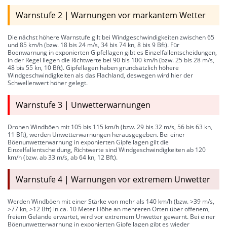
Warnstufe 2 | Warnungen vor markantem Wetter
Die nächst höhere Warnstufe gilt bei Windgeschwindigkeiten zwischen 65
und 85 km/h (bzw. 18 bis 24 m/s, 34 bis 74 kn, 8 bis 9 Bft). Für
Böenwarnung in exponierten Gipfellagen gibt es Einzelfallentscheidungen,
in der Regel liegen die Richtwerte bei 90 bis 100 km/h (bzw. 25 bis 28 m/s,
48 bis 55 kn, 10 Bft). Gipfellagen haben grundsätzlich höhere
Windgeschwindigkeiten als das Flachland, deswegen wird hier der
Schwellenwert höher gelegt.
Warnstufe 3 | Unwetterwarnungen
Drohen Windböen mit 105 bis 115 km/h (bzw. 29 bis 32 m/s, 56 bis 63 kn,
11 Bft), werden Unwetterwarnungen herausgegeben. Bei einer
Böenunwetterwarnung in exponierten Gipfellagen gilt die
Einzelfallentscheidung, Richtwerte sind Windgeschwindigkeiten ab 120
km/h (bzw. ab 33 m/s, ab 64 kn, 12 Bft).
Warnstufe 4 | Warnungen vor extremem Unwetter
Werden Windböen mit einer Stärke von mehr als 140 km/h (bzw. >39 m/s,
>77 kn, >12 Bft) in ca. 10 Meter Höhe an mehreren Orten über offenem,
freiem Gelände erwartet, wird vor extremem Unwetter gewarnt. Bei einer
Böenunwetterwarnung in exponierten Gipfellagen gibt es wieder