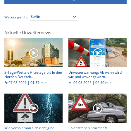
Warnungen für
Aktuelle Unwetternews
3-Tage-Wetter: Hitzetage bis in den
Unwetterwarnung: Ab wann wird
Norden Deutsch...
wie und wovor gewarn...
Fr 07.08.2026
|
01:37 min
Mi 06.08.2025
|
02:40 min
Wie verhält man sich richtig bei
So entstehen Sturmtiefs