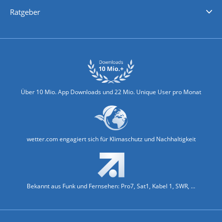
Nachrichten
Deutschlandwetter
Schweizwetter
Österreichwetter
Regionalwetter
Wetter in Europa
Wetter Weltweit
Wetterlexikon
Promi-News
Ratgeber
Biowetter
Glätteindex
Reiseziel Finder
Erkältungswetter
Klima & Umwelt
Über 10 Mio. App Downloads und 22 Mio. Unique User pro Monat
wetter.com engagiert sich für Klimaschutz und Nachhaltigkeit
Bekannt aus Funk und Fernsehen: Pro7, Sat1, Kabel 1, SWR, ...