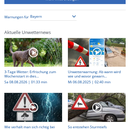
Warnungen für
Aktuelle Unwetternews
3-Tage-Wetter: Erfrischung zum
Unwetterwarnung: Ab wann wird
Wochenstart in dies...
wie und wovor gewarn...
Sa 08.08.2026
|
01:33 min
Mi 06.08.2025
|
02:40 min
Wie verhält man sich richtig bei
So entstehen Sturmtiefs