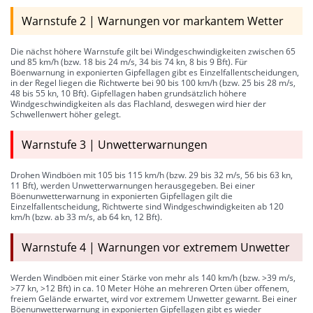
Warnstufe 2 | Warnungen vor markantem Wetter
Die nächst höhere Warnstufe gilt bei Windgeschwindigkeiten zwischen 65
und 85 km/h (bzw. 18 bis 24 m/s, 34 bis 74 kn, 8 bis 9 Bft). Für
Böenwarnung in exponierten Gipfellagen gibt es Einzelfallentscheidungen,
in der Regel liegen die Richtwerte bei 90 bis 100 km/h (bzw. 25 bis 28 m/s,
48 bis 55 kn, 10 Bft). Gipfellagen haben grundsätzlich höhere
Windgeschwindigkeiten als das Flachland, deswegen wird hier der
Schwellenwert höher gelegt.
Warnstufe 3 | Unwetterwarnungen
Drohen Windböen mit 105 bis 115 km/h (bzw. 29 bis 32 m/s, 56 bis 63 kn,
11 Bft), werden Unwetterwarnungen herausgegeben. Bei einer
Böenunwetterwarnung in exponierten Gipfellagen gilt die
Einzelfallentscheidung, Richtwerte sind Windgeschwindigkeiten ab 120
km/h (bzw. ab 33 m/s, ab 64 kn, 12 Bft).
Warnstufe 4 | Warnungen vor extremem Unwetter
Werden Windböen mit einer Stärke von mehr als 140 km/h (bzw. >39 m/s,
>77 kn, >12 Bft) in ca. 10 Meter Höhe an mehreren Orten über offenem,
freiem Gelände erwartet, wird vor extremem Unwetter gewarnt. Bei einer
Böenunwetterwarnung in exponierten Gipfellagen gibt es wieder