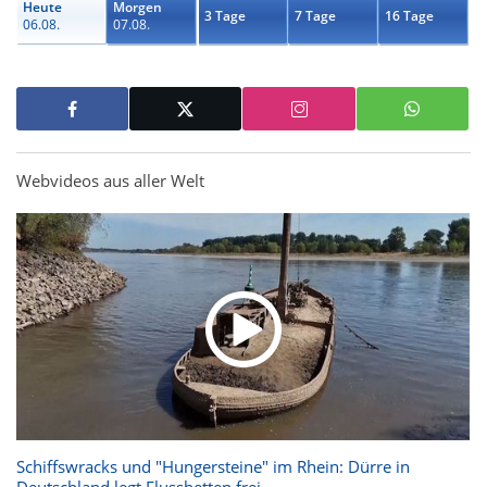
Heute
Morgen
3 Tage
7 Tage
16 Tage
06.08.
07.08.
Webvideos aus aller Welt
Schiffswracks und "Hungersteine" im Rhein: Dürre in