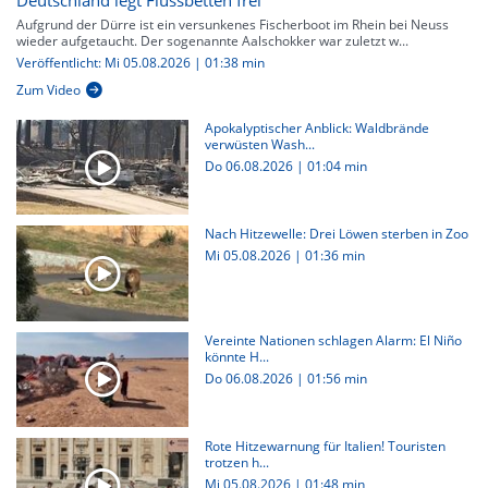
Deutschland legt Flussbetten frei
Aufgrund der Dürre ist ein versunkenes Fischerboot im Rhein bei Neuss
wieder aufgetaucht. Der sogenannte Aalschokker war zuletzt w...
Veröffentlicht: Mi 05.08.2026 | 01:38 min
Zum Video
Apokalyptischer Anblick: Waldbrände
verwüsten Wash...
Do 06.08.2026
|
01:04 min
Nach Hitzewelle: Drei Löwen sterben in Zoo
Mi 05.08.2026
|
01:36 min
Vereinte Nationen schlagen Alarm: El Niño
könnte H...
Do 06.08.2026
|
01:56 min
Rote Hitzewarnung für Italien! Touristen
trotzen h...
Mi 05.08.2026
|
01:48 min