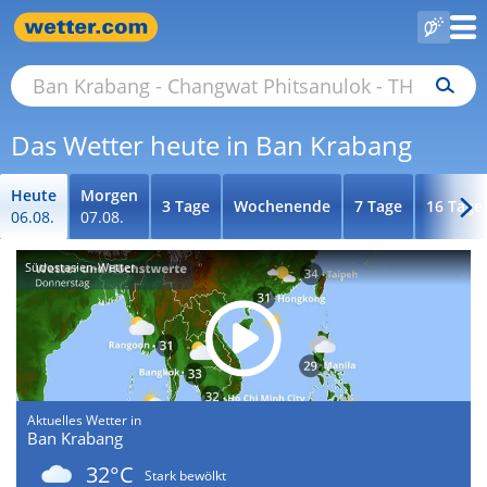
Das Wetter heute in Ban Krabang
Heute
Morgen
3 Tage
Wochenende
7 Tage
16 Tage
06.08.
07.08.
Südostasien-Wetter
Aktuelles Wetter in
Ban Krabang
32°C
Stark bewölkt