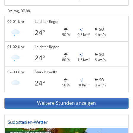
Freitag, 07.08.
00-01 Uhr
Leichter Regen
SO
24°
90 %
0,3 l/m²
4 km/h
01-02 Uhr
Leichter Regen
SO
24°
80 %
1,6 l/m²
6 km/h
02-03 Uhr
Stark bewölkt
SO
24°
10 %
0 l/m²
8 km/h
Weitere Stunden anzeigen
Südostasien-Wetter