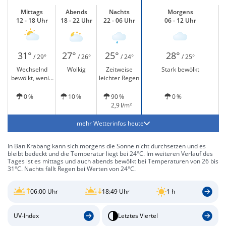
Mittags
Abends
Nachts
Morgens
12 - 18 Uhr
18 - 22 Uhr
22 - 06 Uhr
06 - 12 Uhr
31°
27°
25°
28°
/ 29°
/ 26°
/ 24°
/ 25°
Wechselnd
Wolkig
Zeitweise
Stark bewölkt
bewölkt, wenig
leichter Regen
Sonne
0 %
10 %
90 %
0 %
2,9 l/m²
mehr Wetterinfos heute
In Ban Krabang kann sich morgens die Sonne nicht durchsetzen und es
bleibt bedeckt und die Temperatur liegt bei 24°C. Im weiteren Verlauf des
Tages ist es mittags und auch abends bewölkt bei Temperaturen von 26 bis
31°C. Nachts fällt Regen bei Werten von 24°C.
06:00 Uhr
18:49 Uhr
1 h
UV-Index
Letztes Viertel