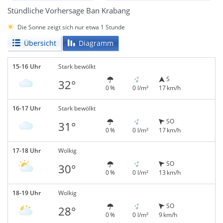
Stündliche Vorhersage Ban Krabang
Die Sonne zeigt sich nur etwa 1 Stunde
Übersicht
Diagramm
15-16 Uhr
Stark bewölkt
S
32°
0 %
0 l/m²
17 km/h
16-17 Uhr
Stark bewölkt
SO
31°
0 %
0 l/m²
17 km/h
17-18 Uhr
Wolkig
SO
30°
0 %
0 l/m²
13 km/h
18-19 Uhr
Wolkig
SO
28°
0 %
0 l/m²
9 km/h